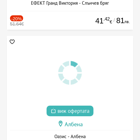
ЕФЕКТ Гранд Виктория - Слънчев бряг
-20%
.42
81
41
/
лв.
€
51.64€
виж офертата
Албена
Оазис - Албена