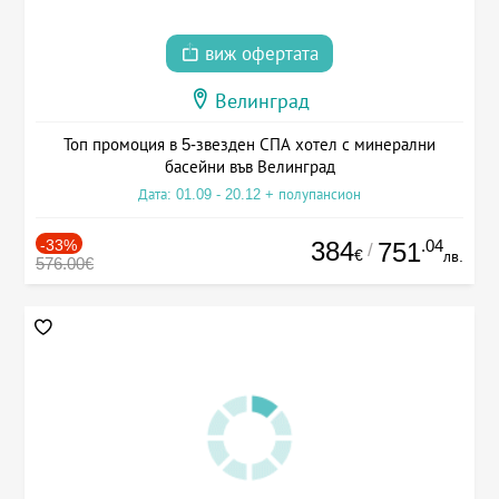
виж офертата
Велинград
Топ промоция в 5-звезден СПА хотел с минерални
басейни във Велинград
Дата: 01.09 - 20.12 + полупансион
-33%
384
.04
751
/
€
лв.
576.00€