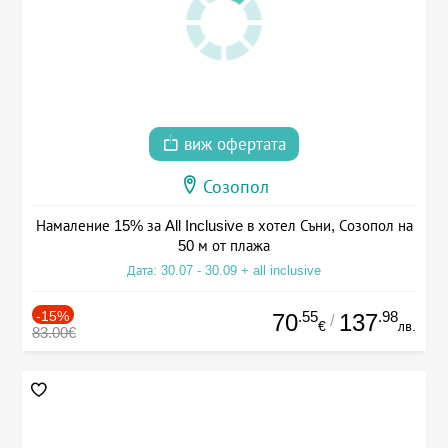
виж офертата
Созопол
Намаление 15% за All Inclusive в хотел Съни, Созопол на
50 м от плажа
Дата: 30.07 - 30.09 + all inclusive
-15%
.55
.98
70
137
/
€
лв.
83.00€