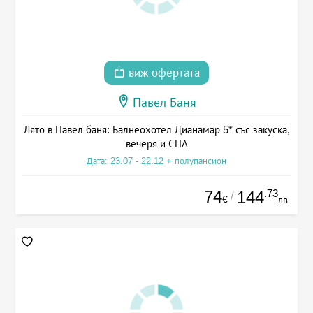
виж офертата
Павел Баня
Лято в Павел баня: Балнеохотел Дианамар 5* със закуска,
вечеря и СПА
Дата: 23.07 - 22.12 + полупансион
74
.73
144
/
€
лв.