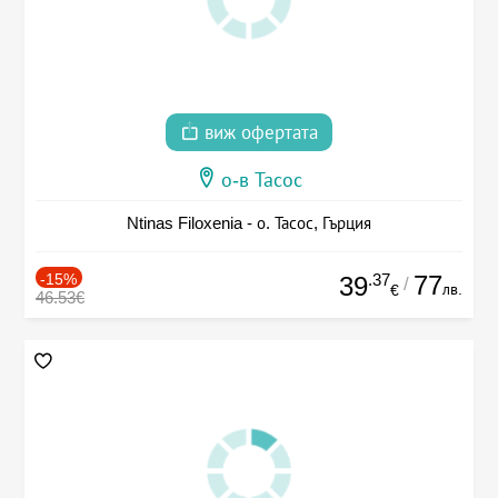
виж офертата
о-в Тасос
Ntinas Filoxenia - о. Тасос, Гърция
-15%
.37
77
39
/
лв.
€
46.53€