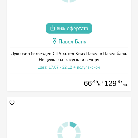
виж офертата
Павел Баня
Луксозен 5-звезден СПА хотел Княз Павел в Павел баня:
Нощувка със закуска и вечеря
Дата: 17.07 - 22.12 + полупансион
.45
.97
66
129
/
€
лв.