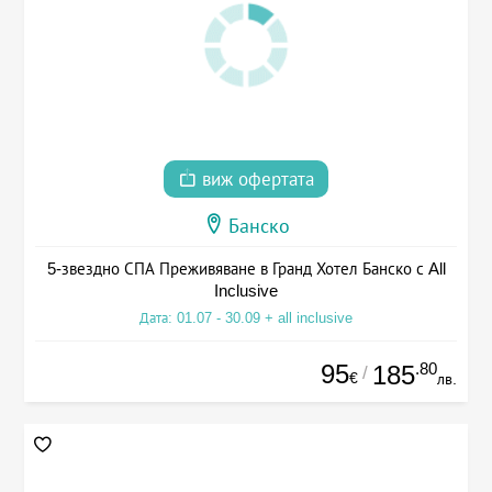
виж офертата
Банско
5-звездно СПА Преживяване в Гранд Хотел Банско с All
Inclusive
Дата: 01.07 - 30.09 + all inclusive
95
.80
185
/
€
лв.