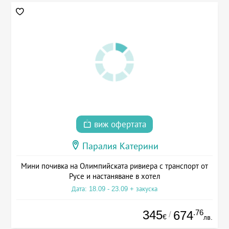
виж офертата
Паралия Катерини
Мини почивка на Олимпийската ривиера с транспорт от
Русе и настаняване в хотел
Дата: 18.09 - 23.09 + закуска
345
.76
674
/
€
лв.