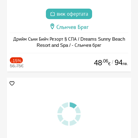
виж офертата
Слънчев Бряг
Дрийм Съни Бийч Резорт § СПА / Dreams Sunny Beach
Resort and Spa / - Слънчев бряг
-15%
.06
94
48
/
лв.
€
56.75€