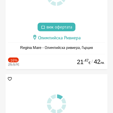
виж офертата
Олимпийска Ривиера
Regina Mare - Олимпийска ривиера, Гърция
-16%
.47
42
21
/
лв.
€
25.57€