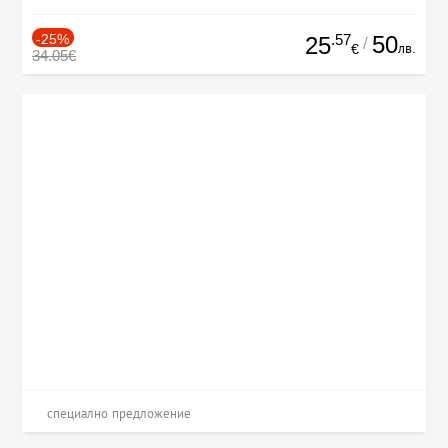
-25%
.57
50
25
/
лв.
€
34.05€
специално предложение