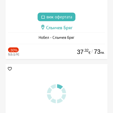
виж офертата
Слънчев Бряг
Нобел - Слънчев бряг
-30%
.32
73
37
/
лв.
€
53.17€