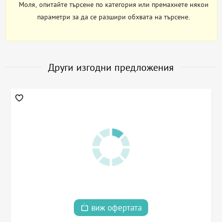
Моля, опитайте търсене по категория или премахнете някои
параметри за да се разшири обхвата на търсене.
Други изгодни предложения
виж офертата