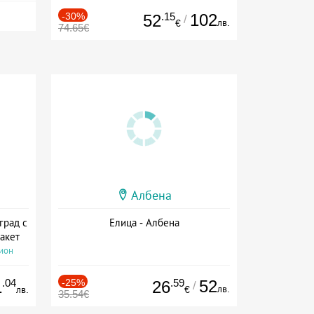
-30%
.15
102
52
/
лв.
€
74.65€
Албена
град с
Елица - Албена
акет
сион
.04
-25%
.59
52
1
26
/
лв.
лв.
€
35.54€