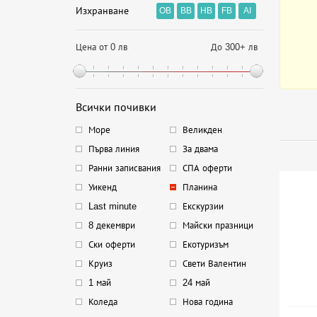
Изхранване
OB
BB
HB
FB
AI
Цена от 0 лв
До 300+ лв
Всички почивки
Море
Великден
Първа линия
За двама
Ранни записвания
СПА оферти
Уикенд
Планина
Last minute
Екскурзии
8 декември
Майски празници
Ски оферти
Екотуризъм
Круиз
Свети Валентин
1 май
24 май
Коледа
Нова година