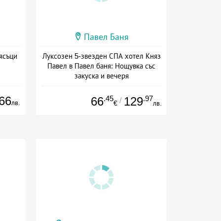
Павел Баня
ясъци
Луксозен 5-звезден СПА хотел Княз
Павел в Павел баня: Нощувка със
закуска и вечеря
Дата: 17.07 - 22.12 + полупансион
66
.45
.97
66
129
/
лв.
€
лв.