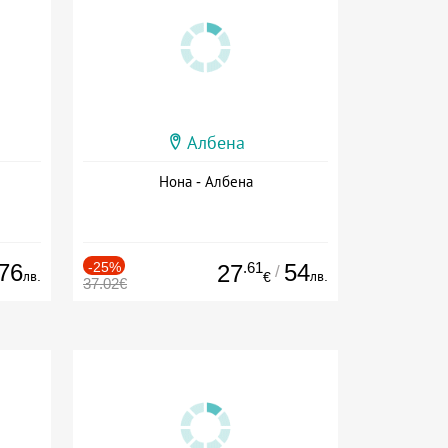
Албена
Нона - Албена
76
-25%
.61
54
27
/
лв.
лв.
€
37.02€