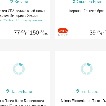
Хисаря
Слънчев Бряг
озен СПА релакс в най-новия
Корона - Слънчев бряг
хотел Империя в Хисаря
а: 25.06 - 01.10 + полупансион
.20
.99
-20%
.37
77
150
39
/
/
€
лв.
€
€
49.08€
Павел Баня
о-в Тасос
о в Павел баня: Балнеохотел
Ntinas Filoxenia - о. Тасос, Г
амар 5* със закуска, вечеря и