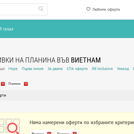
Любими оферти
В града
ВКИ НА ПЛАНИНА ВЪВ
ВИЕТНАМ
още:
Море
Първа линия
За двама
СПА оферти
All inclusive
Уикенд
Планина
рти
Няма намерени оферти по избраните критери
Виетнам
Планина