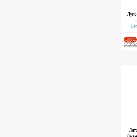
Лукс
Дат
-20%
96.50
Лят
Диан