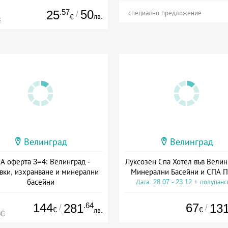
.57
50
25
/
специално предложение
лв.
€
€
Велинград
Велинград
А оферта 3=4: Велинград -
Луксозен Спа Хотел във Велин
вки, изхранване и минерални
Минерални Басейни и СПА П
басейни
Дата: 28.07 - 23.12 + полупан
а: 01.07 - 30.09 + полупансион
144
.64
67
281
13
/
/
€
€
лв.
0€