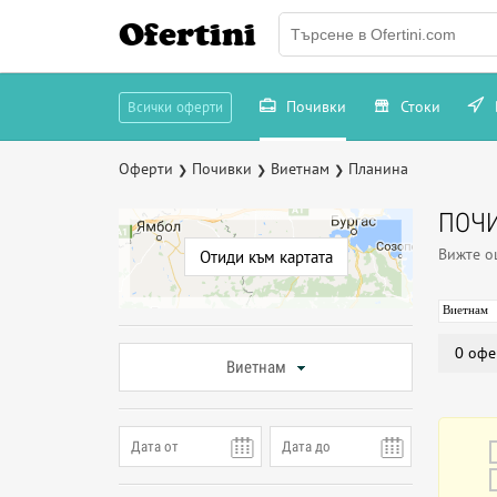
Ofertini
Почивки
Стоки
Всички оферти
Оферти
Почивки
Виетнам
Планина
❯
❯
❯
ПОЧИ
Вижте 
Отиди към картата
Виетнам
0 офе
Виетнам