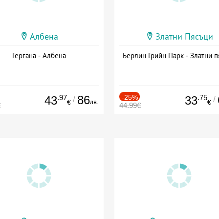
Албена
Златни Пясъци
Гергана - Албена
Берлин Грийн Парк - Златни п
.97
86
-25%
.75
43
33
/
/
лв.
€
€
€
44.99€