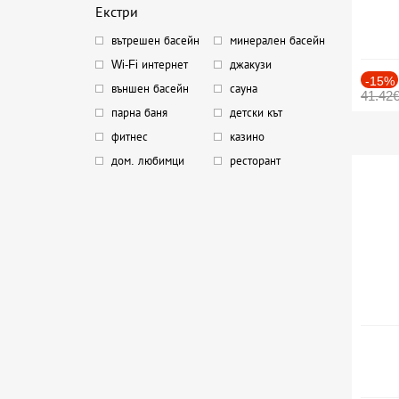
Екстри
вътрешен басейн
минерален басейн
Wi-Fi интернет
джакузи
-15%
външен басейн
сауна
41.42
парна баня
детски кът
фитнес
казино
дом. любимци
ресторант