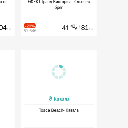
асос
ЕФЕКТ Гранд Виктория - Слънчев
бряг
04
-20%
.42
81
41
/
лв.
лв.
€
51.64€
Кавала
Tosca Beach- Кавала