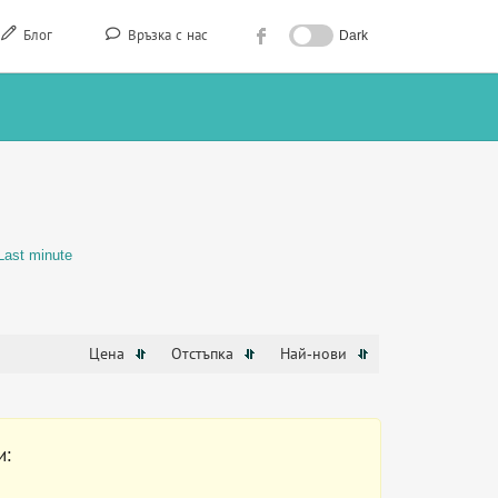
Блог
Връзка с нас
Dark
Last minute
Цена
Отстъпка
Най-нови
и: