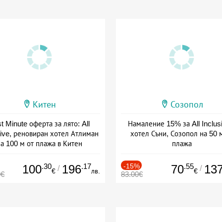
Китен
Созопол
t Minute оферта за лято: All
Намаление 15% за All Inclus
sive, реновиран хотел Атлиман
хотел Съни, Созопол на 50 
а 100 м от плажа в Китен
плажа
а: 01.06 - 29.09 + all inclusive
Дата: 30.07 - 30.09 + all inclus
.30
.17
-15%
.55
100
196
70
13
/
/
€
лв.
€
0€
83.00€