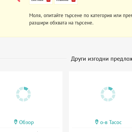
Моля, опитайте търсене по категория или пре
разшири обхвата на търсене.
Други изгодни предло
Обзор
о-в Тасос