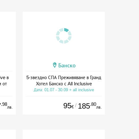
Банско
ive в
5-звездно СПА Преживяване в Гранд
м от
Хотел Банско с All Inclusive
Дата: 01.07 - 30.09 + all inclusive
ive
.98
95
.80
7
185
/
€
лв.
лв.