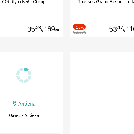
СОЛ Луна Бей - Обзор
Thassos Grand Resort - о. Т
.28
69
-15%
.17
1
35
53
/
/
лв.
€
€
€
62.38€
Албена
Оазис - Албена