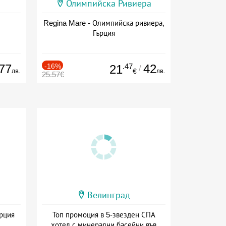
Олимпийска Ривиера
Regina Mare - Олимпийска ривиера,
Гърция
77
-16%
.47
42
21
/
лв.
лв.
€
25.57€
Велинград
ърция
Топ промоция в 5-звезден СПА
хотел с минерални басейни във