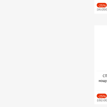
-25%
34.05
СП
нощу
Дат
-25%
192.0