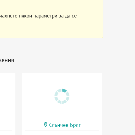
махнете някои параметри за да се
жения
Слънчев Бряг