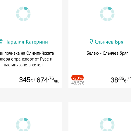
Паралия Катерини
Слънчев Бряг
и почивка на Олимпийската
Белвю - Слънчев бряг
виера с транспорт от Русе и
настаняване в хотел
Дата: 18.09 - 23.09 + закуска
345
.76
-20%
.86
674
38
/
/
€
лв.
€
48.57€