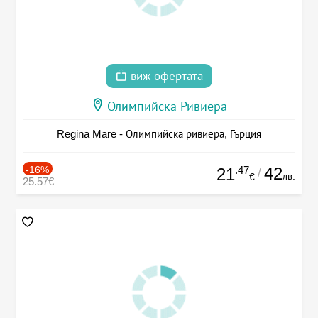
виж офертата
Олимпийска Ривиера
Regina Mare - Олимпийска ривиера, Гърция
-16%
.47
42
21
/
лв.
€
25.57€