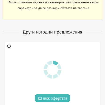
Моля, опитайте търсене по категория или премахнете някои
параметри за да се разшири обхвата на търсене.
Други изгодни предложения
виж офертата