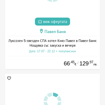
виж офертата
Павел Баня
Луксозен 5-звезден СПА хотел Княз Павел в Павел баня:
Нощувка със закуска и вечеря
Дата: 17.07 - 22.12 + полупансион
.45
.97
66
129
/
€
лв.