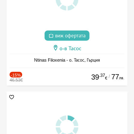
виж офертата
о-в Тасос
Ntinas Filoxenia - о. Тасос, Гърция
-15%
.37
77
39
/
лв.
€
46.53€