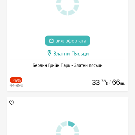
виж офертата
Златни Пясъци
Берлин Грийн Парк - Златни пясъци
-25%
.75
66
33
/
лв.
€
44.99€