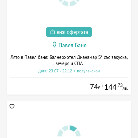
виж офертата
Павел Баня
Лято в Павел баня: Балнеохотел Дианамар 5* със закуска,
вечеря и СПА
Дата: 23.07 - 22.12 + полупансион
74
.73
144
/
€
лв.