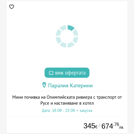
виж офертата
Паралия Катерини
Мини почивка на Олимпийската ривиера с транспорт от
Русе и настаняване в хотел
Дата: 18.09 - 23.09 + закуска
345
.76
674
/
€
лв.