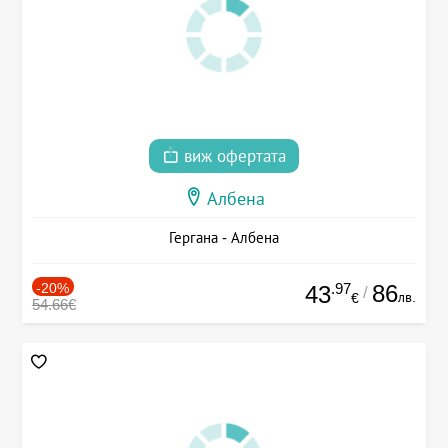
виж офертата
Албена
Гергана - Албена
-20%
.97
86
43
/
лв.
€
54.66€