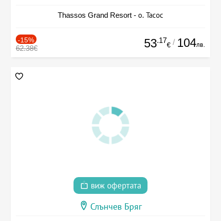
Thassos Grand Resort - о. Тасос
-15%
.17
104
53
/
лв.
€
62.38€
виж офертата
Слънчев Бряг