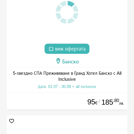
виж офертата
Банско
5-звездно СПА Преживяване в Гранд Хотел Банско с All
Inclusive
Дата: 01.07 - 30.09 + all inclusive
95
.80
185
/
€
лв.