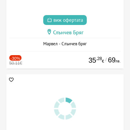
виж офертата
Слънчев Бряг
Марвел - Слънчев бряг
-30%
.28
69
35
/
лв.
€
50.11€