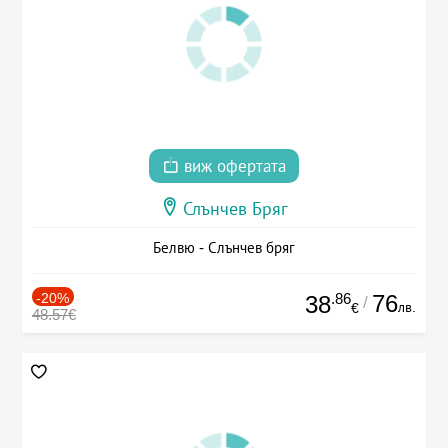
виж офертата
Слънчев Бряг
Белвю - Слънчев бряг
-20%
.86
76
38
/
лв.
€
48.57€