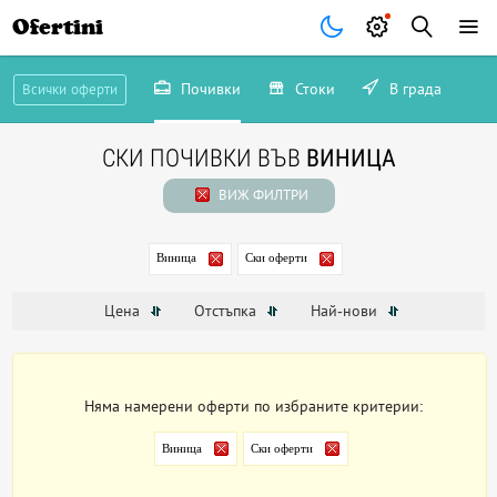
Ofertini
Почивки
Стоки
В града
Всички оферти
СКИ ПОЧИВКИ ВЪВ
ВИНИЦА
ВИЖ ФИЛТРИ
Виница
Ски оферти
Цена
Отстъпка
Най-нови
Няма намерени оферти по избраните критерии:
Виница
Ски оферти