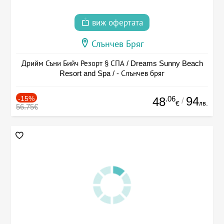
виж офертата
Слънчев Бряг
Дрийм Съни Бийч Резорт § СПА / Dreams Sunny Beach
Resort and Spa / - Слънчев бряг
-15%
.06
94
48
/
лв.
€
56.75€