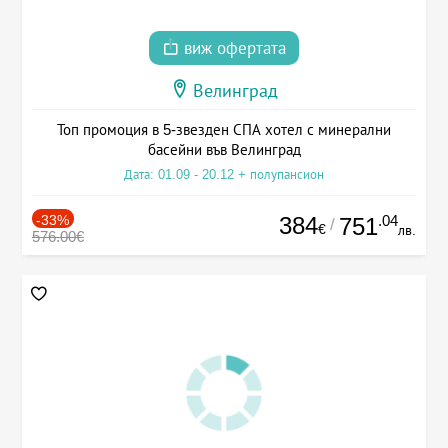
виж офертата
Велинград
Топ промоция в 5-звезден СПА хотел с минерални
басейни във Велинград
Дата: 01.09 - 20.12 + полупансион
-33%
384
.04
751
/
€
лв.
576.00€