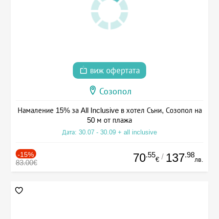
виж офертата
Созопол
Намаление 15% за All Inclusive в хотел Съни, Созопол на
50 м от плажа
Дата: 30.07 - 30.09 + all inclusive
-15%
.55
.98
70
137
/
€
лв.
83.00€