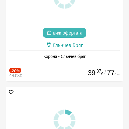
виж офертата
Слънчев Бряг
Корона - Слънчев бряг
-20%
.37
77
39
/
лв.
€
49.08€