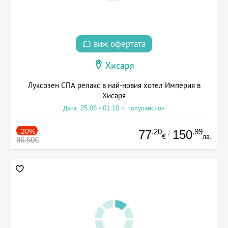
виж офертата
Хисаря
Луксозен СПА релакс в най-новия хотел Империя в
Хисаря
Дата: 25.06 - 01.10 + полупансион
-20%
.20
.99
77
150
/
€
лв.
96.50€