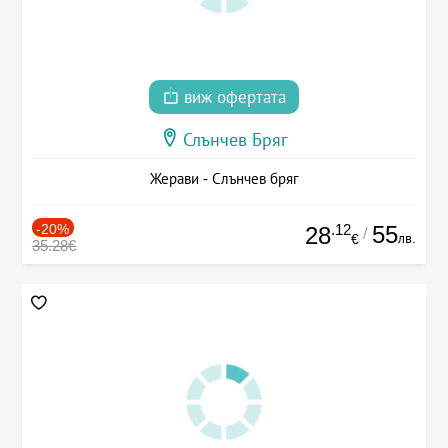
виж офертата
Слънчев Бряг
Жерави - Слънчев бряг
-20%
.12
55
28
/
лв.
€
35.28€