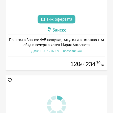
виж офертата
Банско
Почивка в Банско: 4=5 нощувки, закуска и възможност за
обяд и вечеря в хотел Мария Антоанета
Дата: 16.07 - 07.09 + полупансион
120
.70
234
/
€
лв.