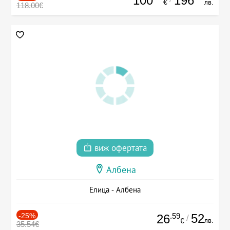
100
196
€
лв.
118.00€
виж офертата
Албена
Елица - Албена
-25%
.59
52
26
/
лв.
€
35.54€