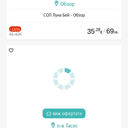
Обзор
СОЛ Луна Бей - Обзор
-15%
.28
69
35
/
лв.
€
41.42€
виж офертата
о-в Тасос