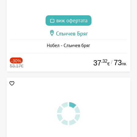
виж офертата
Слънчев Бряг
Нобел - Слънчев бряг
-30%
.32
73
37
/
лв.
€
53.17€