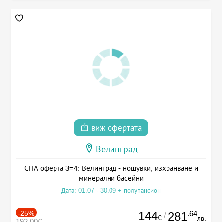
виж офертата
Велинград
СПА оферта 3=4: Велинград - нощувки, изхранване и
минерални басейни
Дата: 01.07 - 30.09 + полупансион
-25%
144
.64
281
/
€
лв.
192.00€