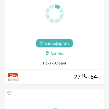
виж офертата
Албена
Нона - Албена
-25%
.61
54
27
/
лв.
€
37.02€