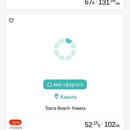
67
.04
131
/
€
лв.
виж офертата
Кавала
Tosca Beach- Кавала
-30%
.15
102
52
/
лв.
€
74.65€