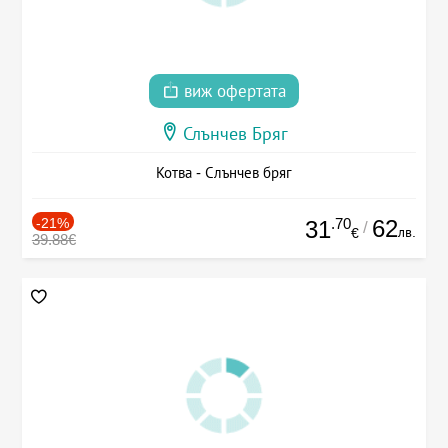
виж офертата
Слънчев Бряг
Котва - Слънчев бряг
-21%
.70
62
31
/
лв.
€
39.88€