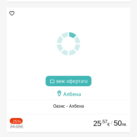
виж офертата
Албена
Оазис - Албена
-25%
.57
50
25
/
лв.
€
34.05€