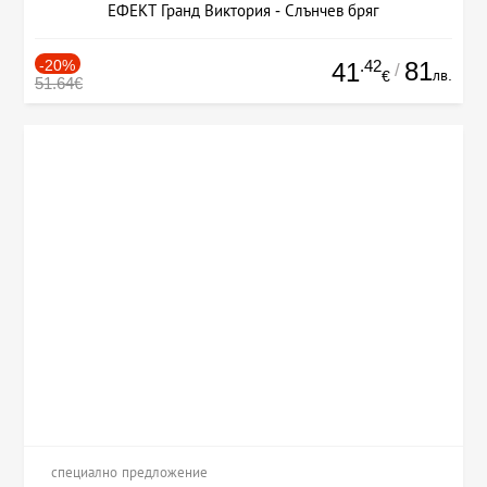
ЕФЕКТ Гранд Виктория - Слънчев бряг
-20%
.42
81
41
/
лв.
€
51.64€
специално предложение