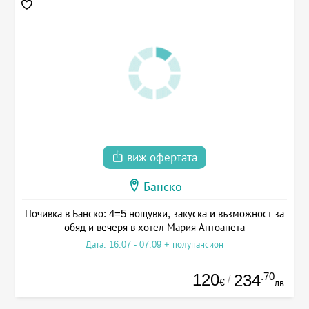
виж офертата
Банско
Почивка в Банско: 4=5 нощувки, закуска и възможност за
обяд и вечеря в хотел Мария Антоанета
Дата: 16.07 - 07.09 + полупансион
120
.70
234
/
€
лв.