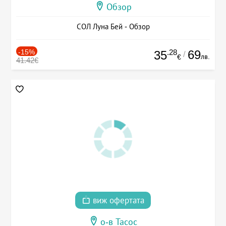
Обзор
СОЛ Луна Бей - Обзор
-15%
.28
69
35
/
лв.
€
41.42€
виж офертата
о-в Тасос