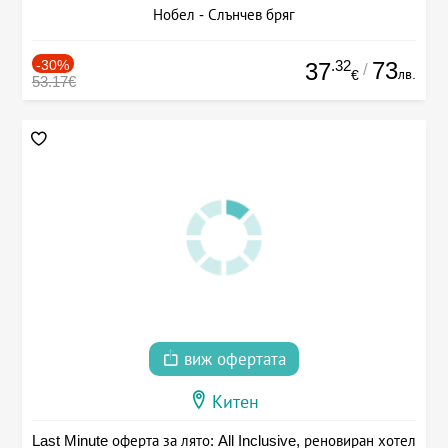
Нобел - Слънчев бряг
-30%
.32
73
37
/
лв.
€
53.17€
виж офертата
Китен
Last Minute оферта за лято: All Inclusive, реновиран хотел