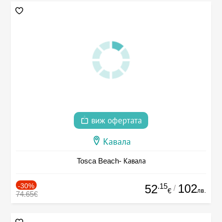
виж офертата
Кавала
Tosca Beach- Кавала
-30%
.15
102
52
/
лв.
€
74.65€