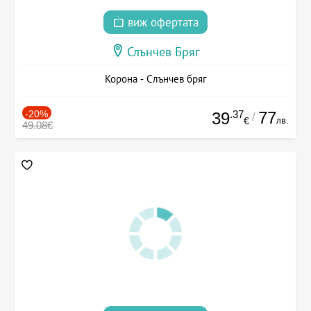
виж офертата
Слънчев Бряг
Корона - Слънчев бряг
-20%
.37
77
39
/
лв.
€
49.08€