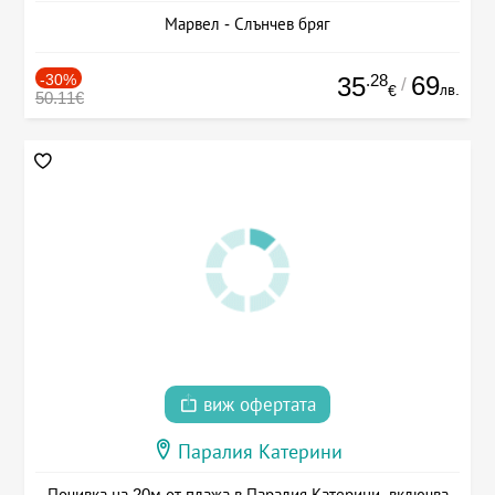
Марвел - Слънчев бряг
-30%
.28
69
35
/
лв.
€
50.11€
виж офертата
Паралия Катерини
Почивка на 20м от плажа в Паралия Катерини, включва