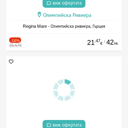
виж офертата
Олимпийска Ривиера
Regina Mare - Олимпийска ривиера, Гърция
-16%
.47
42
21
/
лв.
€
25.57€
виж офертата