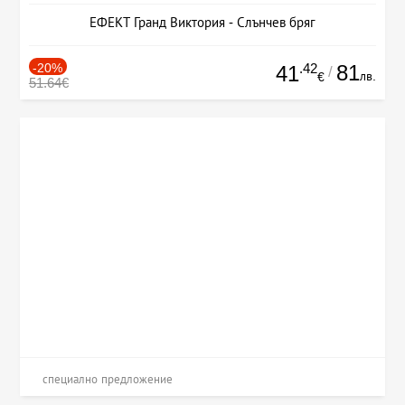
ЕФЕКТ Гранд Виктория - Слънчев бряг
-20%
.42
81
41
/
лв.
€
51.64€
специално предложение