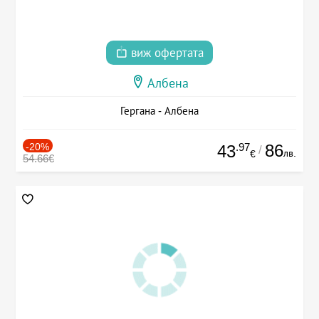
виж офертата
Албена
Гергана - Албена
-20%
.97
86
43
/
лв.
€
54.66€