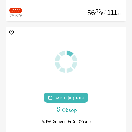
-25%
.75
111
56
/
лв.
€
75.67€
виж офертата
Обзор
АЛУА Хелиос Бей - Обзор