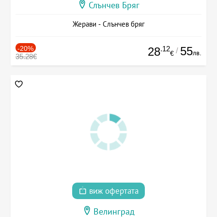
Слънчев Бряг
Жерави - Слънчев бряг
-20%
.12
55
28
/
лв.
€
35.28€
виж офертата
Велинград