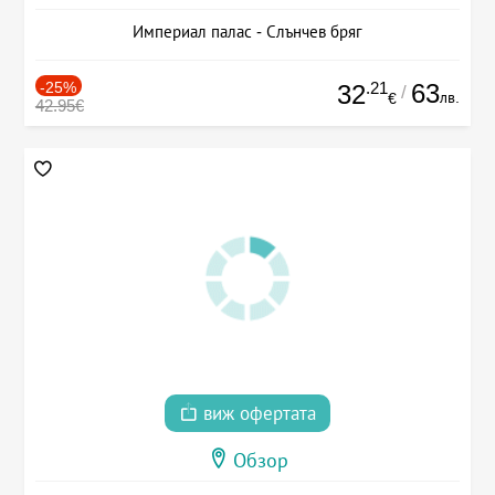
Империал палас - Слънчев бряг
-25%
.21
63
32
/
лв.
€
42.95€
виж офертата
Обзор