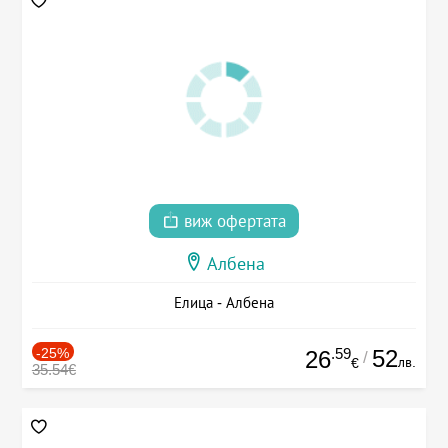
виж офертата
Албена
Елица - Албена
-25%
.59
52
26
/
лв.
€
35.54€