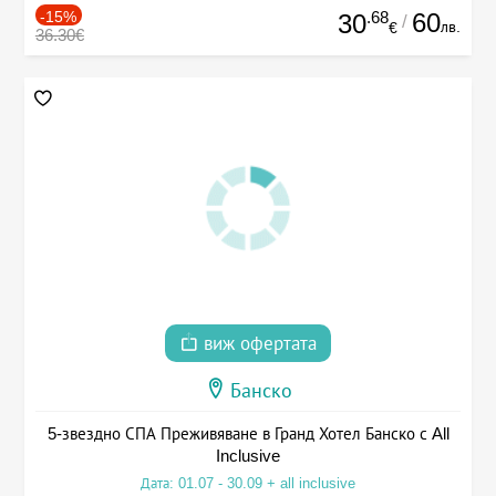
-15%
.68
60
30
/
лв.
€
36.30€
виж офертата
Банско
5-звездно СПА Преживяване в Гранд Хотел Банско с All
Inclusive
Дата: 01.07 - 30.09 + all inclusive