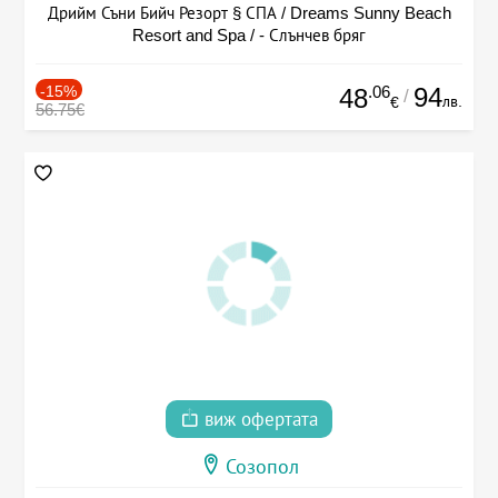
Дрийм Съни Бийч Резорт § СПА / Dreams Sunny Beach
Resort and Spa / - Слънчев бряг
-15%
.06
94
48
/
лв.
€
56.75€
виж офертата
Созопол