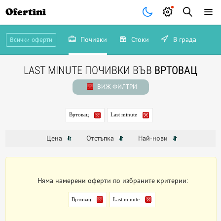
Ofertini
Почивки
Стоки
В града
Всички оферти
LAST MINUTE ПОЧИВКИ ВЪВ
ВРТОВАЦ
ВИЖ ФИЛТРИ
Вртовац
Last minute
Цена
Отстъпка
Най-нови
Няма намерени оферти по избраните критерии:
Вртовац
Last minute