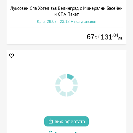
Луксозен Спа Хотел във Велинград с Минерални Басейни
и СПА Пакет
Дата: 28.07 - 23.12 + полупансион
67
.04
131
/
€
лв.
виж офертата