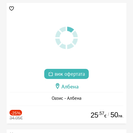
виж офертата
Албена
Оазис - Албена
-25%
.57
50
25
/
лв.
€
34.05€