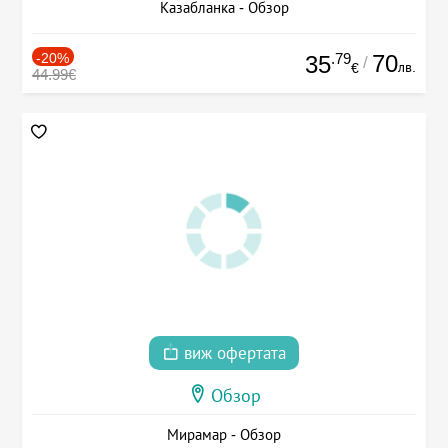
Казабланка - Обзор
-20%
.79
70
35
/
лв.
€
44.99€
виж офертата
Обзор
Мирамар - Обзор