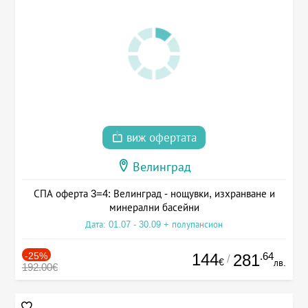
виж офертата
Велинград
СПА оферта 3=4: Велинград - нощувки, изхранване и
минерални басейни
Дата: 01.07 - 30.09 + полупансион
-25%
144
.64
281
/
€
лв.
192.00€