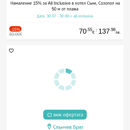
Намаление 15% за All Inclusive в хотел Съни, Созопол на
50 м от плажа
Дата: 30.07 - 30.09 + all inclusive
-15%
.55
.98
70
137
/
€
лв.
83.00€
виж офертата
Слънчев Бряг