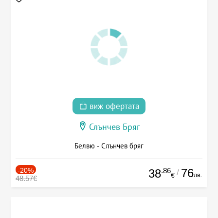
виж офертата
Слънчев Бряг
Белвю - Слънчев бряг
-20%
.86
76
38
/
лв.
€
48.57€