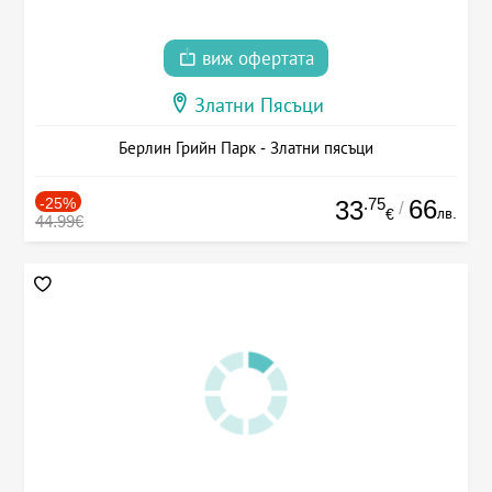
виж офертата
Златни Пясъци
Берлин Грийн Парк - Златни пясъци
-25%
.75
66
33
/
лв.
€
44.99€