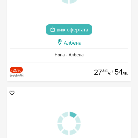
виж офертата
Албена
Нона - Албена
-25%
.61
54
27
/
лв.
€
37.02€