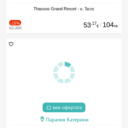
Thassos Grand Resort - о. Тасос
-15%
.17
104
53
/
лв.
€
62.38€
виж офертата
Паралия Катерини