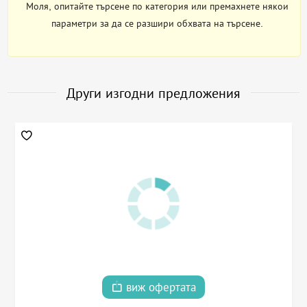
Моля, опитайте търсене по категория или премахнете някои
параметри за да се разшири обхвата на търсене.
Други изгодни предложения
виж офертата