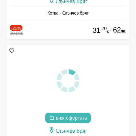
Слънчев Бряг
Котва - Слънчев бряг
-21%
.70
62
31
/
лв.
€
39.88€
виж офертата
Слънчев Бряг