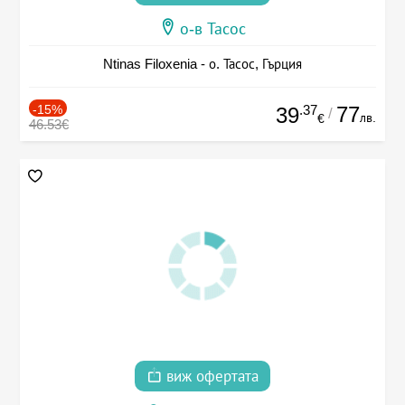
о-в Тасос
Ntinas Filoxenia - о. Тасос, Гърция
-15%
.37
77
39
/
лв.
€
46.53€
виж офертата