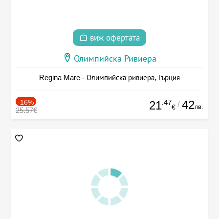
виж офертата
Олимпийска Ривиера
Regina Mare - Олимпийска ривиера, Гърция
-16%
.47
42
21
/
лв.
€
25.57€