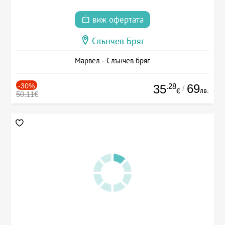
виж офертата
Слънчев Бряг
Марвел - Слънчев бряг
-30%
.28
69
35
/
лв.
€
50.11€