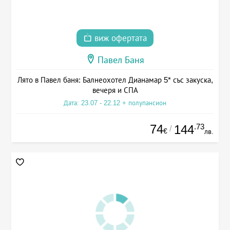
виж офертата
Павел Баня
Лято в Павел баня: Балнеохотел Дианамар 5* със закуска,
вечеря и СПА
Дата: 23.07 - 22.12 + полупансион
74
.73
144
/
€
лв.