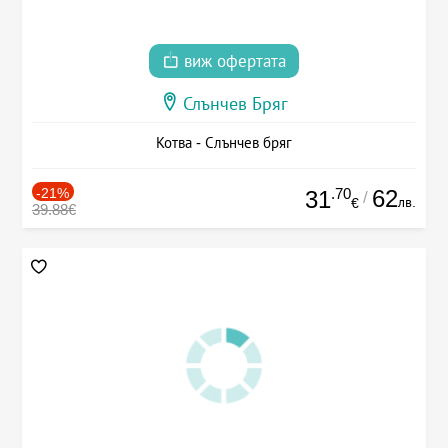
виж офертата
Слънчев Бряг
Котва - Слънчев бряг
-21%
.70
62
31
/
лв.
€
39.88€