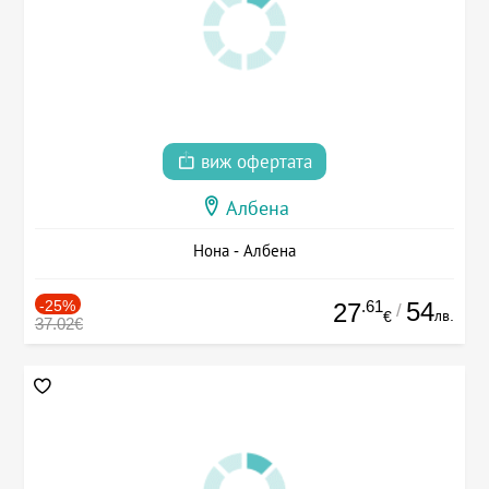
виж офертата
Албена
Нона - Албена
-25%
.61
54
27
/
лв.
€
37.02€