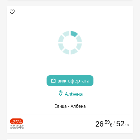
виж офертата
Албена
Елица - Албена
-25%
.59
52
26
/
лв.
€
35.54€