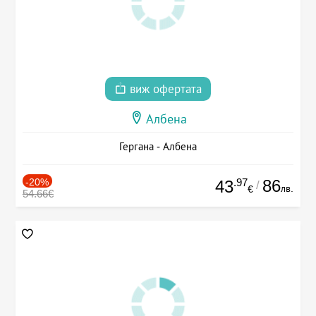
виж офертата
Албена
Гергана - Албена
-20%
.97
86
43
/
лв.
€
54.66€