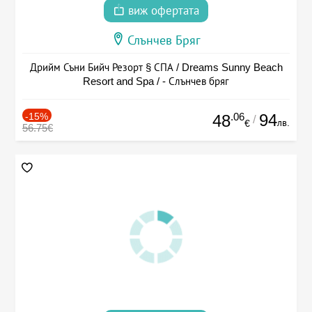
виж офертата
Слънчев Бряг
Дрийм Съни Бийч Резорт § СПА / Dreams Sunny Beach
Resort and Spa / - Слънчев бряг
-15%
.06
94
48
/
лв.
€
56.75€