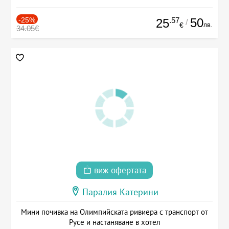
-25%
.57
50
25
/
лв.
€
34.05€
виж офертата
Паралия Катерини
Мини почивка на Олимпийската ривиера с транспорт от
Русе и настаняване в хотел