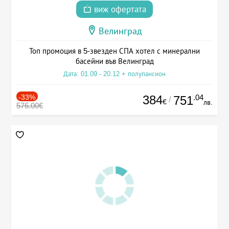
виж офертата
Велинград
Топ промоция в 5-звезден СПА хотел с минерални
басейни във Велинград
Дата: 01.09 - 20.12 + полупансион
-33%
384
.04
751
/
€
лв.
576.00€