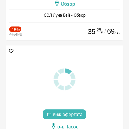
Обзор
СОЛ Луна Бей - Обзор
-15%
.28
69
35
/
лв.
€
41.42€
виж офертата
о-в Тасос