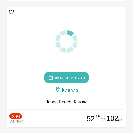
виж офертата
Кавала
Tosca Beach- Кавала
-30%
.15
102
52
/
лв.
€
74.65€