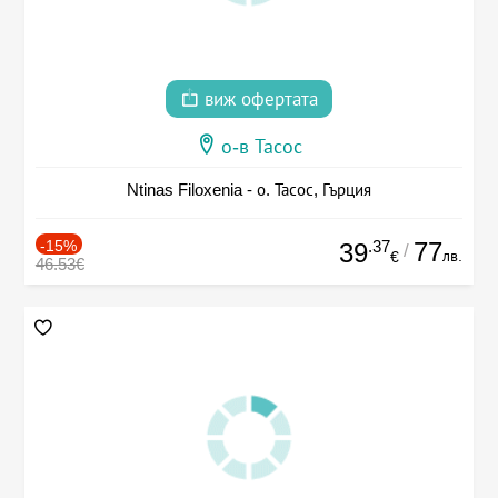
виж офертата
о-в Тасос
Ntinas Filoxenia - о. Тасос, Гърция
-15%
.37
77
39
/
лв.
€
46.53€