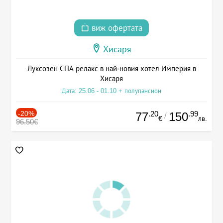
виж офертата
Хисаря
Луксозен СПА релакс в най-новия хотел Империя в
Хисаря
Дата: 25.06 - 01.10 + полупансион
-20%
.20
.99
77
150
/
€
лв.
96.50€