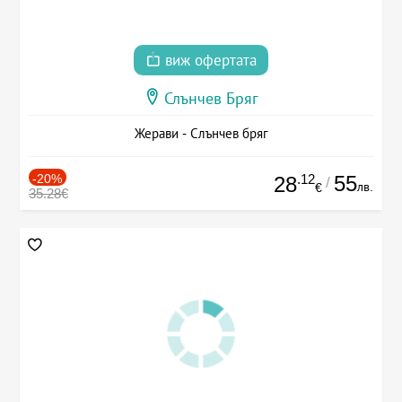
виж офертата
Слънчев Бряг
Жерави - Слънчев бряг
-20%
.12
55
28
/
лв.
€
35.28€