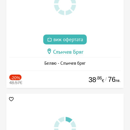
виж офертата
Слънчев Бряг
Белвю - Слънчев бряг
-20%
.86
76
38
/
лв.
€
48.57€