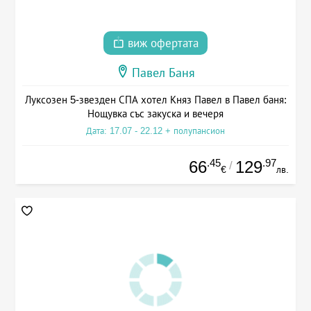
виж офертата
Павел Баня
Луксозен 5-звезден СПА хотел Княз Павел в Павел баня:
Нощувка със закуска и вечеря
Дата: 17.07 - 22.12 + полупансион
.45
.97
66
129
/
€
лв.