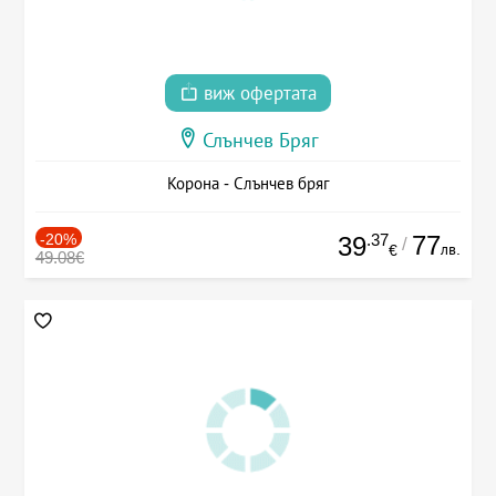
виж офертата
Слънчев Бряг
Корона - Слънчев бряг
-20%
.37
77
39
/
лв.
€
49.08€