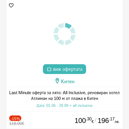
виж офертата
Китен
Last Minute оферта за лято: All Inclusive, реновиран хотел
Атлиман на 100 м от плажа в Китен
Дата: 01.06 - 29.09 + all inclusive
-15%
.30
.17
100
196
/
€
лв.
118.00€