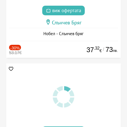
виж офертата
Слънчев Бряг
Нобел - Слънчев бряг
-30%
.32
73
37
/
лв.
€
53.17€