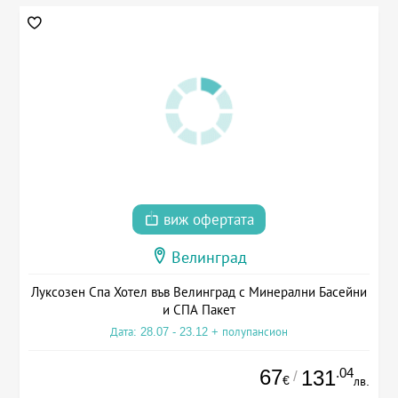
виж офертата
Велинград
Луксозен Спа Хотел във Велинград с Минерални Басейни
и СПА Пакет
Дата: 28.07 - 23.12 + полупансион
67
.04
131
/
€
лв.