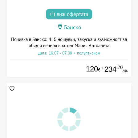
виж офертата
Банско
Почивка в Банско: 4=5 нощувки, закуска и възможност за
обяд и вечеря в хотел Мария Антоанета
Дата: 16.07 - 07.09 + полупансион
120
.70
234
/
€
лв.