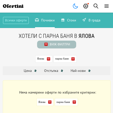
Ofertini
Почивки
Стоки
В града
Всички оферти
ХОТЕЛИ С ПАРНА БАНЯ В
ЯЛОВА
ВИЖ ФИЛТРИ
Ялова
парна баня
Цена
Отстъпка
Най-нови
Няма намерени оферти по избраните критерии:
Ялова
парна баня