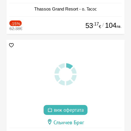
Thassos Grand Resort - о. Тасос
-15%
.17
104
53
/
лв.
€
62.38€
виж офертата
Слънчев Бряг