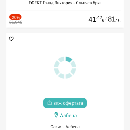
ЕФЕКТ Гранд Виктория - Слънчев бряг
-20%
.42
81
41
/
лв.
€
51.64€
виж офертата
Албена
Оазис - Албена