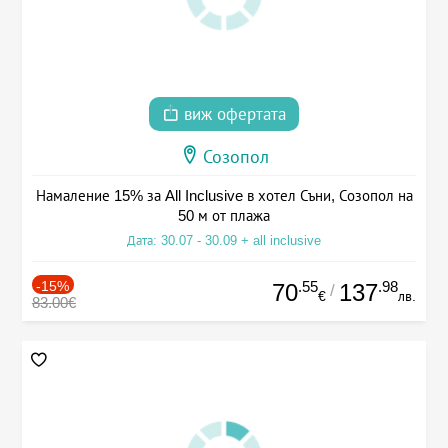
виж офертата
Созопол
Намаление 15% за All Inclusive в хотел Съни, Созопол на
50 м от плажа
Дата: 30.07 - 30.09 + all inclusive
-15%
.55
.98
70
137
/
€
лв.
83.00€