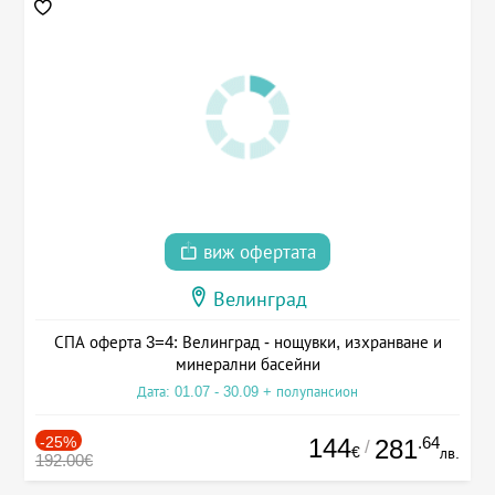
виж офертата
Велинград
СПА оферта 3=4: Велинград - нощувки, изхранване и
минерални басейни
Дата: 01.07 - 30.09 + полупансион
-25%
144
.64
281
/
€
лв.
192.00€