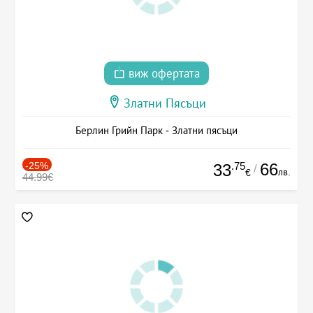
виж офертата
Златни Пясъци
Берлин Грийн Парк - Златни пясъци
-25%
.75
66
33
/
лв.
€
44.99€