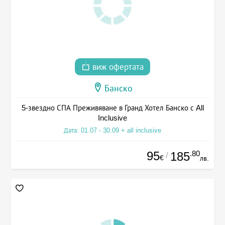
виж офертата
Банско
5-звездно СПА Преживяване в Гранд Хотел Банско с All
Inclusive
Дата: 01.07 - 30.09 + all inclusive
95
.80
185
/
€
лв.