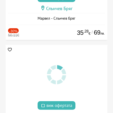
Слънчев Бряг
Марвел - Слънчев бряг
-30%
.28
69
35
/
лв.
€
50.11€
виж офертата