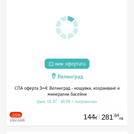
виж офертата
Велинград
СПА оферта 3=4: Велинград - нощувки, изхранване и
минерални басейни
Дата: 01.07 - 30.09 + полупансион
-25%
144
.64
281
/
€
лв.
192.00€