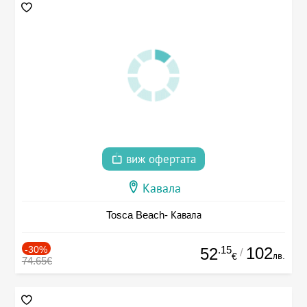
виж офертата
Кавала
Tosca Beach- Кавала
-30%
.15
102
52
/
лв.
€
74.65€