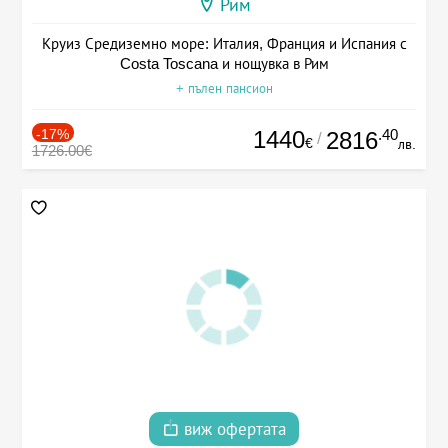
Рим
Круиз Средиземно море: Италия, Франция и Испания с
Costa Toscana и нощувка в Рим
+ пълен пансион
-17%
1440
.40
2816
/
€
лв.
1726.00€
виж офертата