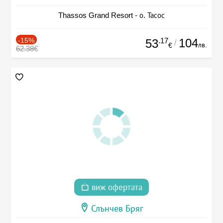
Thassos Grand Resort - о. Тасос
-15%
.17
104
53
/
лв.
€
62.38€
виж офертата
Слънчев Бряг