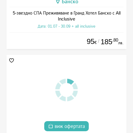
Банско
5-звездно СПА Преживяване в Гранд Хотел Банско с All
Inclusive
Дата: 01.07 - 30.09 + all inclusive
95
.80
185
/
€
лв.
виж офертата