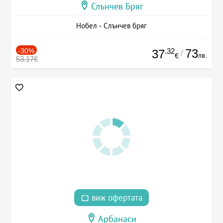
Слънчев Бряг
Нобел - Слънчев бряг
-30%
.32
73
37
/
лв.
€
53.17€
виж офертата
Арбанаси