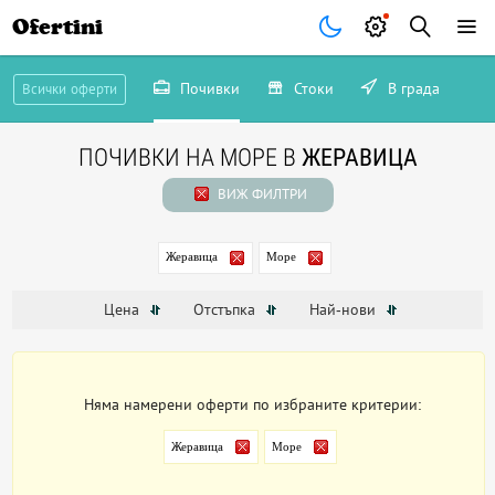
Ofertini
Почивки
Стоки
В града
Всички оферти
ПОЧИВКИ НА МОРЕ В
ЖЕРАВИЦА
ВИЖ ФИЛТРИ
Жеравица
Море
Цена
Отстъпка
Най-нови
Няма намерени оферти по избраните критерии:
Жеравица
Море