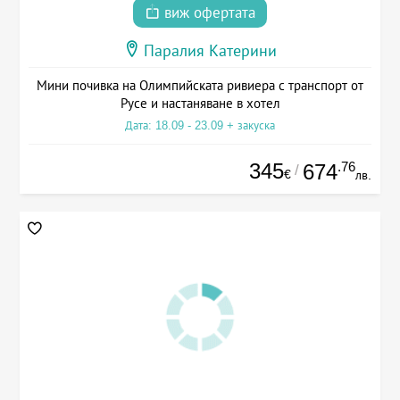
виж офертата
Паралия Катерини
Мини почивка на Олимпийската ривиера с транспорт от
Русе и настаняване в хотел
Дата: 18.09 - 23.09 + закуска
345
.76
674
/
€
лв.