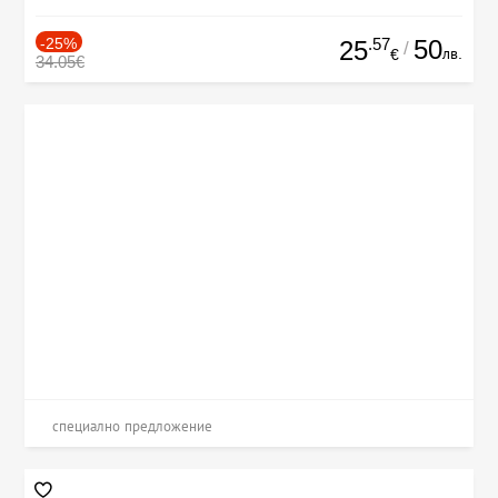
-25%
.57
50
25
/
лв.
€
34.05€
специално предложение