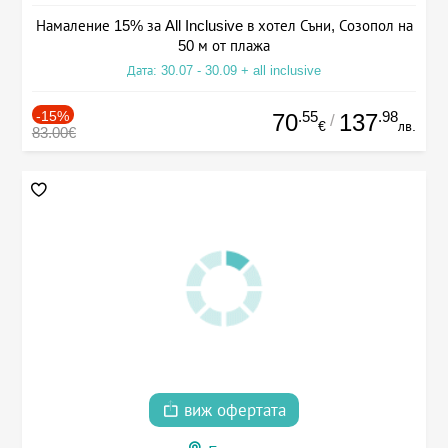
Намаление 15% за All Inclusive в хотел Съни, Созопол на
50 м от плажа
Дата: 30.07 - 30.09 + all inclusive
-15%
.55
.98
70
137
/
€
лв.
83.00€
виж офертата