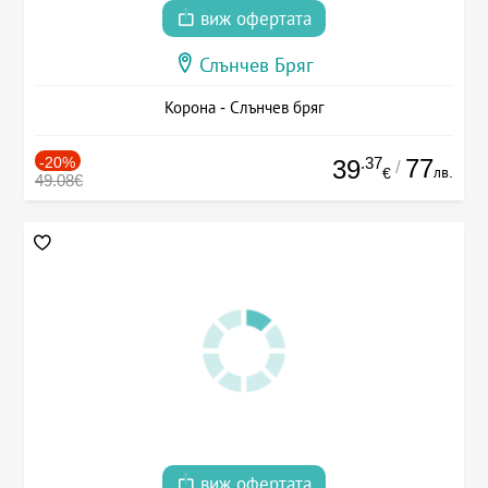
виж офертата
Слънчев Бряг
Корона - Слънчев бряг
-20%
.37
77
39
/
лв.
€
49.08€
виж офертата