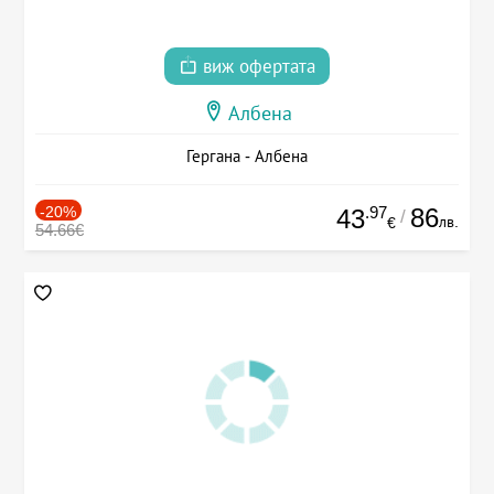
виж офертата
Албена
Гергана - Албена
-20%
.97
86
43
/
лв.
€
54.66€