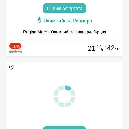
виж офертата
Олимпийска Ривиера
Regina Mare - Олимпийска ривиера, Гърция
-16%
.47
42
21
/
лв.
€
25.57€