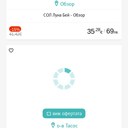
Обзор
СОЛ Луна Бей - Обзор
-15%
.28
69
35
/
лв.
€
41.42€
виж офертата
о-в Тасос