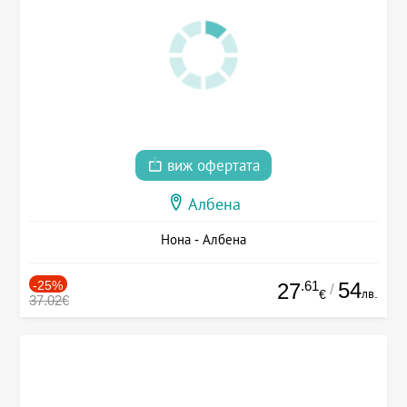
виж офертата
Албена
Нона - Албена
-25%
.61
54
27
/
лв.
€
37.02€