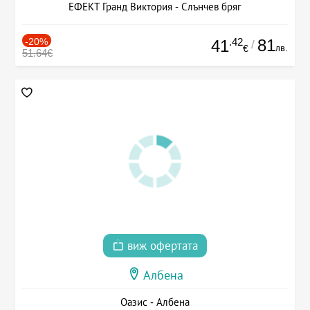
ЕФЕКТ Гранд Виктория - Слънчев бряг
-20%
.42
81
41
/
лв.
€
51.64€
виж офертата
Албена
Оазис - Албена