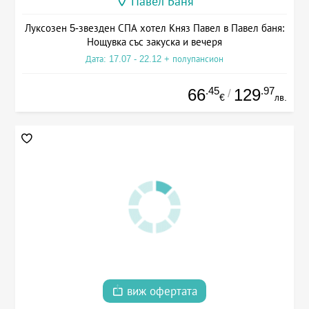
Павел Баня
Луксозен 5-звезден СПА хотел Княз Павел в Павел баня:
Нощувка със закуска и вечеря
Дата: 17.07 - 22.12 + полупансион
.45
.97
66
129
/
€
лв.
виж офертата