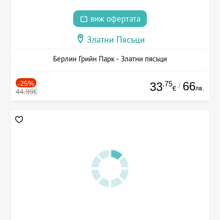
виж офертата
Златни Пясъци
Берлин Грийн Парк - Златни пясъци
-25%
.75
66
33
/
лв.
€
44.99€