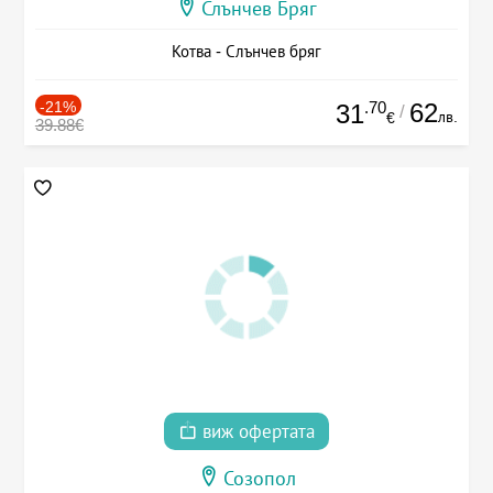
Слънчев Бряг
Котва - Слънчев бряг
-21%
.70
62
31
/
лв.
€
39.88€
виж офертата
Созопол