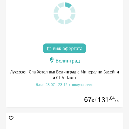
виж офертата
Велинград
Луксозен Спа Хотел във Велинград с Минерални Басейни
и СПА Пакет
Дата: 28.07 - 23.12 + полупансион
67
.04
131
/
€
лв.