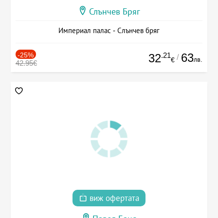
Слънчев Бряг
Империал палас - Слънчев бряг
-25%
.21
63
32
/
лв.
€
42.95€
виж офертата