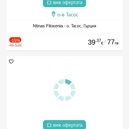
виж офертата
о-в Тасос
Ntinas Filoxenia - о. Тасос, Гърция
-15%
.37
77
39
/
лв.
€
46.53€
виж офертата