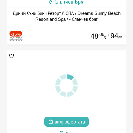
Слънчев Бряг
Дрийм Съни Бийч Резорт § СПА / Dreams Sunny Beach
Resort and Spa / - Слънчев бряг
-15%
.06
94
48
/
лв.
€
56.75€
виж офертата