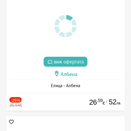
виж офертата
Албена
Елица - Албена
-25%
.59
52
26
/
лв.
€
35.54€