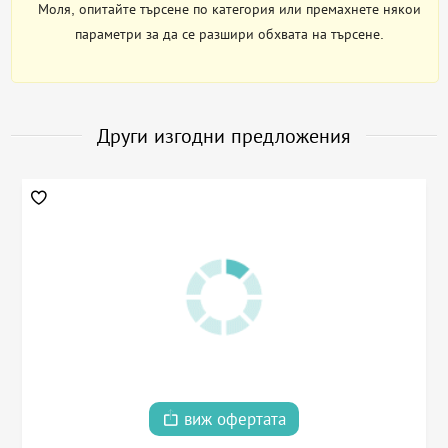
Моля, опитайте търсене по категория или премахнете някои
параметри за да се разшири обхвата на търсене.
Други изгодни предложения
виж офертата