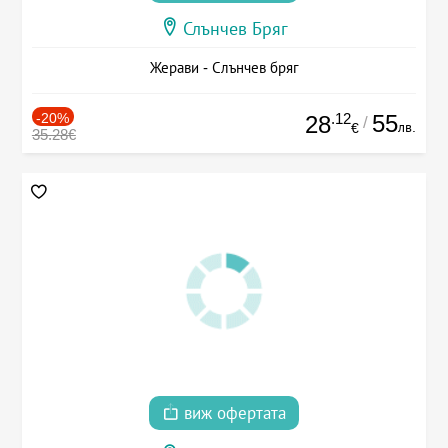
Слънчев Бряг
Жерави - Слънчев бряг
-20%
.12
55
28
/
лв.
€
35.28€
виж офертата