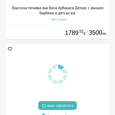
Луксозна почивка във Вила Арбанаси Делукс с външно
барбекю и детски кът
+ без храна
.52
3500
1789
/
лв.
€
виж офертата