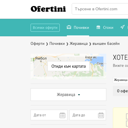
Ofertini
Почивки
Стоки
Всички оферти
Оферти
Почивки
Жеравица
външен басейн
❯
❯
❯
ХОТЕ
Вижте 
Отиди към картата
Жеравица
0 офе
Жеравица