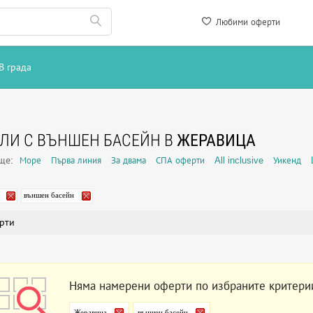
Любими оферти
В града
ЛИ С ВЪНШЕН БАСЕЙН В
ЖЕРАВИЦА
още:
Море
Първа линия
За двама
СПА оферти
All inclusive
Уикенд
външен басейн
рти
Няма намерени оферти по избраните критери
Жеравица
външен басейн