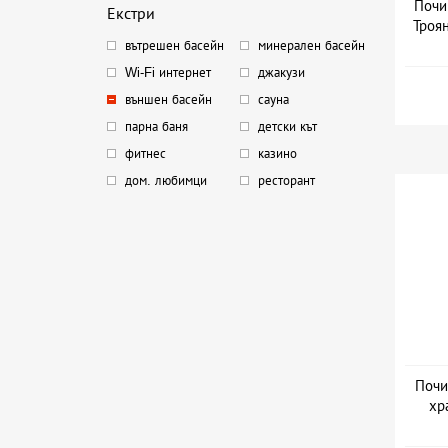
Почи
Екстри
Троя
вътрешен басейн
минерален басейн
Wi-Fi интернет
джакузи
външен басейн
сауна
парна баня
детски кът
фитнес
казино
дом. любимци
ресторант
Почи
хр
Дат