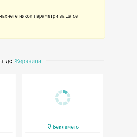
махнете някои параметри за да се
ст до
Жеравица
Беклемето