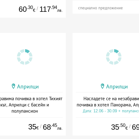
.30
.94
60
117
/
специално предложение
€
лв.
Априлци
Априлци
равима почивка в хотел Тихият
Насладете се на незабрав
кът, Априлци с басейн и
почивка в хотел Панорама, А
полупансион
Дата: 12.06 - 30.09 + полупан
а: 01.07 - 30.09 + полупансион
35
.45
.50
68
35
6
/
/
€
лв.
€