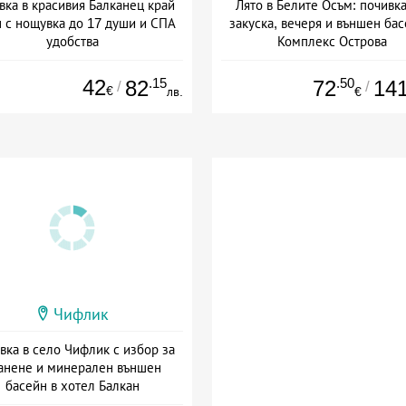
вка в красивия Балканец край
Лято в Белите Осъм: почивка
н с нощувка до 17 души и СПА
закуска, вечеря и външен бас
удобства
Комплекс Острова
+ без храна
Дата: 01.08 - 15.09 + полупан
42
.15
.50
82
72
14
/
/
€
лв.
€
Чифлик
вка в село Чифлик с избор за
анене и минерален външен
басейн в хотел Балкан
а: 21.07 - 31.10 + полупансион