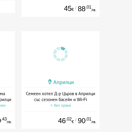
45
.01
88
/
€
лв.
Априлци
има
Семеен хотел Д-р Църов в Априлци
прилци
със сезонен басейн и Wi-Fi
сион
+ без храна
.43
.02
.01
9
46
90
/
лв.
€
лв.