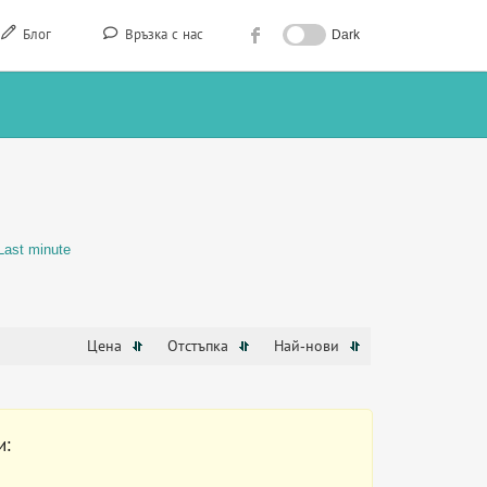
Блог
Връзка с нас
Dark
Last minute
Цена
Отстъпка
Най-нови
и: