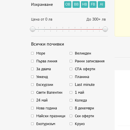
Изхранване
OB
BB
HB
FB
AI
Цена от 0 лв
До 300+ лв
Всички почивки
Море
Великден
Първа линия
Ранни записвания
За двама
СПА оферти
Уикенд
Планина
Екскурзии
Last minute
Свети Валентин
1 май
24 май
Коледа
Нова година
8 декември
Майски празници
Ски оферти
Екотуризъм
Круиз