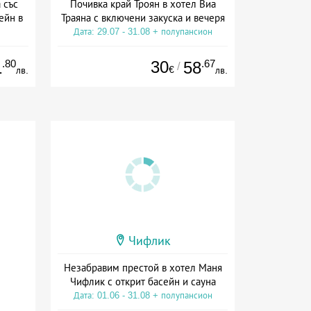
 със
Почивка край Троян в хотел Виа
ейн в
Траяна с включени закуска и вечеря
Дата: 29.07 - 31.08 + полупансион
сион
.80
30
.67
1
58
/
€
лв.
лв.
Чифлик
Незабравим престой в хотел Маня
Чифлик с открит басейн и сауна
Дата: 01.06 - 31.08 + полупансион