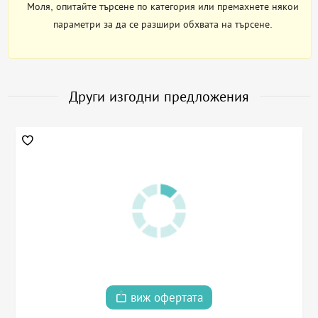
Моля, опитайте търсене по категория или премахнете някои
параметри за да се разшири обхвата на търсене.
Други изгодни предложения
виж офертата