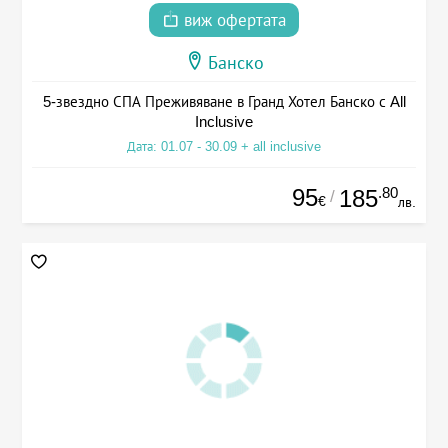
виж офертата
Банско
5-звездно СПА Преживяване в Гранд Хотел Банско с All
Inclusive
Дата: 01.07 - 30.09 + all inclusive
95
.80
185
/
€
лв.