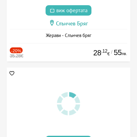
виж офертата
Слънчев Бряг
Жерави - Слънчев бряг
-20%
.12
55
28
/
лв.
€
35.28€