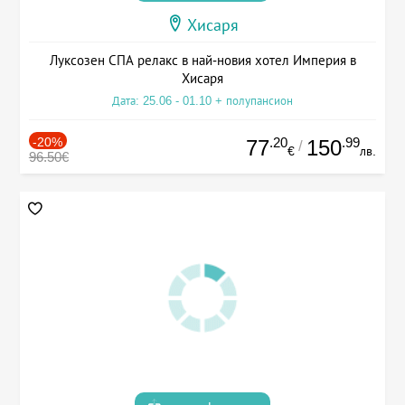
Хисаря
Луксозен СПА релакс в най-новия хотел Империя в
Хисаря
Дата: 25.06 - 01.10 + полупансион
-20%
.20
.99
77
150
/
€
лв.
96.50€