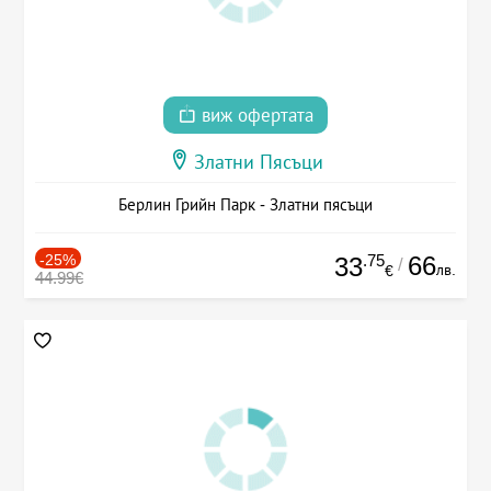
виж офертата
Златни Пясъци
Берлин Грийн Парк - Златни пясъци
-25%
.75
66
33
/
лв.
€
44.99€