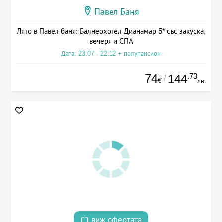
Павел Баня
Лято в Павел баня: Балнеохотел Дианамар 5* със закуска,
вечеря и СПА
Дата: 23.07 - 22.12 + полупансион
74
.73
144
/
€
лв.
виж офертата