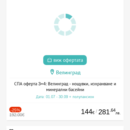
виж офертата
Велинград
СПА оферта 3=4: Велинград - нощувки, изхранване и
минерални басейни
Дата: 01.07 - 30.09 + полупансион
-25%
144
.64
281
/
€
лв.
192.00€