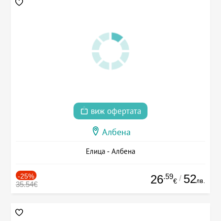
виж офертата
Албена
Елица - Албена
-25%
.59
52
26
/
лв.
€
35.54€