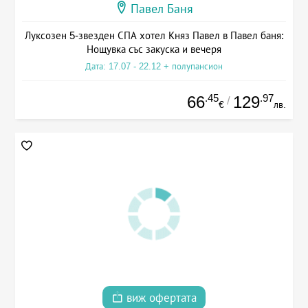
Павел Баня
Луксозен 5-звезден СПА хотел Княз Павел в Павел баня:
Нощувка със закуска и вечеря
Дата: 17.07 - 22.12 + полупансион
.45
.97
66
129
/
€
лв.
виж офертата