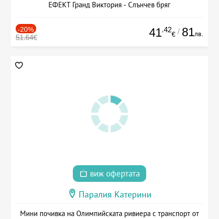
ЕФЕКТ Гранд Виктория - Слънчев бряг
-20%
.42
81
41
/
лв.
€
51.64€
виж офертата
Паралия Катерини
Мини почивка на Олимпийската ривиера с транспорт от