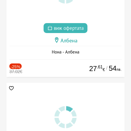
виж офертата
Албена
Нона - Албена
-25%
.61
54
27
/
лв.
€
37.02€