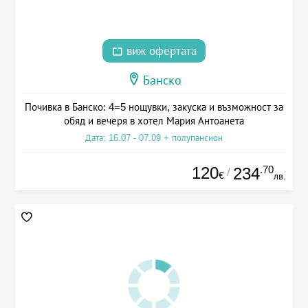
виж офертата
Банско
Почивка в Банско: 4=5 нощувки, закуска и възможност за
обяд и вечеря в хотел Мария Антоанета
Дата: 16.07 - 07.09 + полупансион
120
.70
234
/
€
лв.