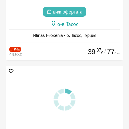
виж офертата
о-в Тасос
Ntinas Filoxenia - о. Тасос, Гърция
-15%
.37
77
39
/
лв.
€
46.53€