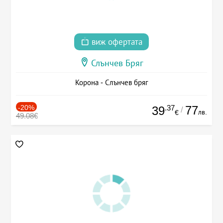
виж офертата
Слънчев Бряг
Корона - Слънчев бряг
-20%
.37
77
39
/
лв.
€
49.08€