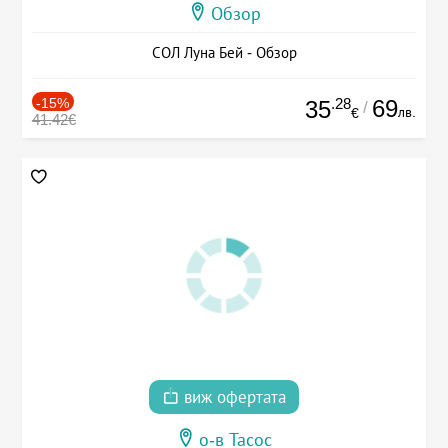
Обзор
СОЛ Луна Бей - Обзор
-15%
.28
69
35
/
лв.
€
41.42€
виж офертата
о-в Тасос