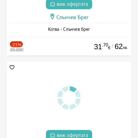
виж офертата
Слънчев Бряг
Котва - Слънчев бряг
-21%
.70
62
31
/
лв.
€
39.88€
виж офертата