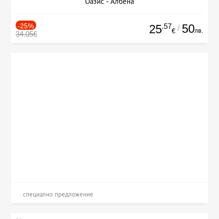
Оазис - Албена
-25%
.57
50
25
/
лв.
€
34.05€
специално предложение