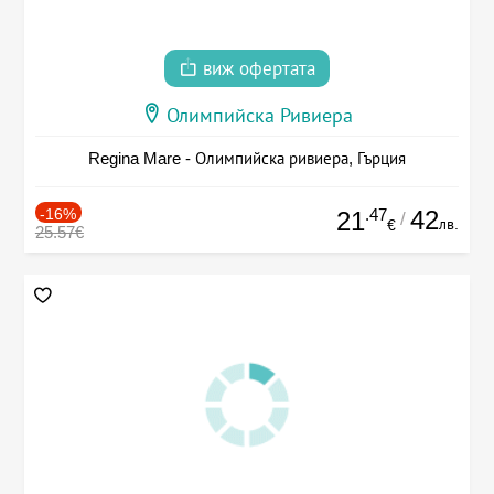
виж офертата
Олимпийска Ривиера
Regina Mare - Олимпийска ривиера, Гърция
-16%
.47
42
21
/
лв.
€
25.57€