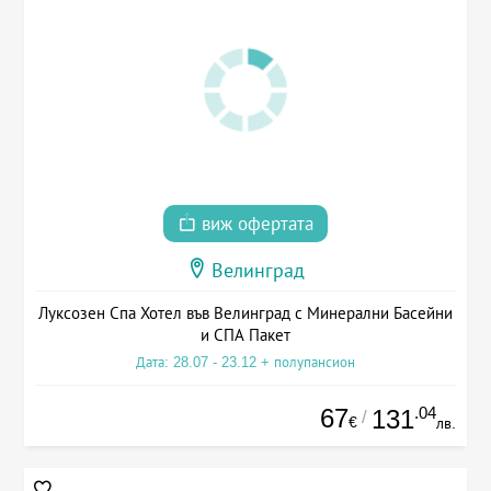
виж офертата
Велинград
Луксозен Спа Хотел във Велинград с Минерални Басейни
и СПА Пакет
Дата: 28.07 - 23.12 + полупансион
67
.04
131
/
€
лв.