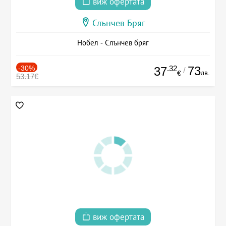
виж офертата
Слънчев Бряг
Нобел - Слънчев бряг
-30%
.32
73
37
/
лв.
€
53.17€
виж офертата