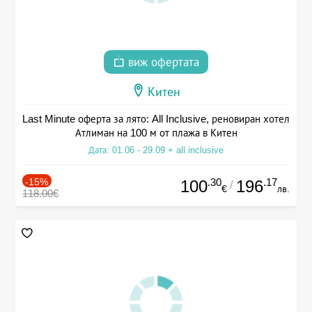
виж офертата
Китен
Last Minute оферта за лято: All Inclusive, реновиран хотел
Атлиман на 100 м от плажа в Китен
Дата: 01.06 - 29.09 + all inclusive
-15%
.30
.17
100
196
/
€
лв.
118.00€