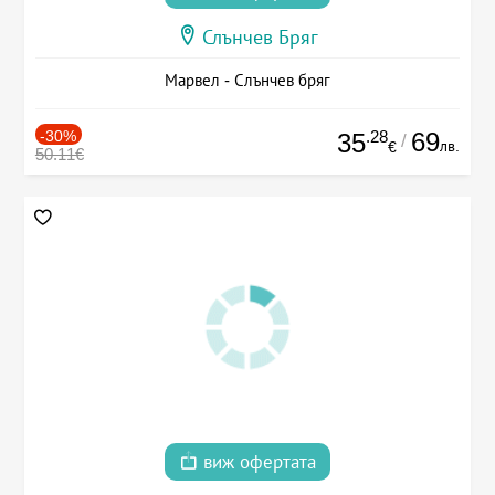
Слънчев Бряг
Марвел - Слънчев бряг
-30%
.28
69
35
/
лв.
€
50.11€
виж офертата