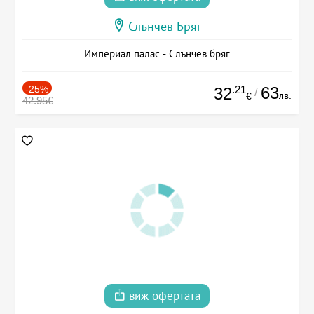
Слънчев Бряг
Империал палас - Слънчев бряг
-25%
.21
63
32
/
лв.
€
42.95€
виж офертата