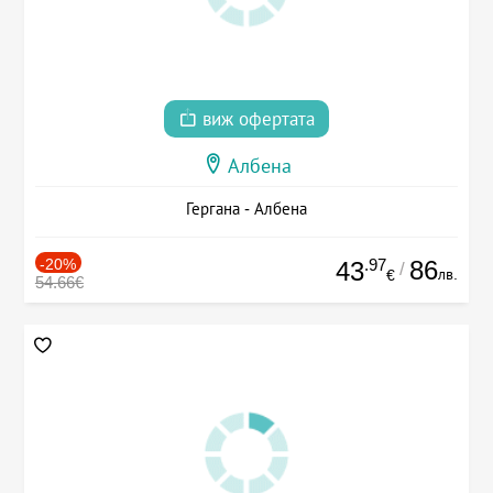
виж офертата
Албена
Гергана - Албена
-20%
.97
86
43
/
лв.
€
54.66€