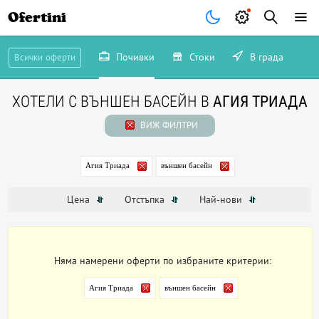
Ofertini
Почивки
Стоки
В града
Всички оферти
ХОТЕЛИ С ВЪНШЕН БАСЕЙН В
АГИЯ ТРИАДА
ВИЖ ФИЛТРИ
Агия Триада
външен басейн
Цена
Отстъпка
Най-нови
Няма намерени оферти по избраните критерии:
Агия Триада
външен басейн