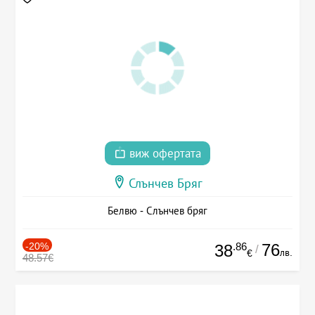
виж офертата
Слънчев Бряг
Белвю - Слънчев бряг
-20%
.86
76
38
/
лв.
€
48.57€