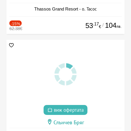
Thassos Grand Resort - о. Тасос
-15%
.17
104
53
/
лв.
€
62.38€
виж офертата
Слънчев Бряг