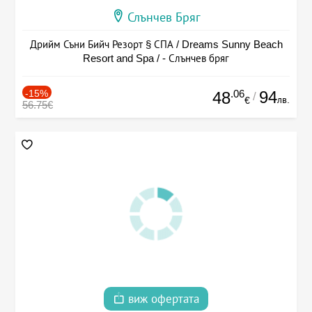
Слънчев Бряг
Дрийм Съни Бийч Резорт § СПА / Dreams Sunny Beach
Resort and Spa / - Слънчев бряг
-15%
.06
94
48
/
лв.
€
56.75€
виж офертата