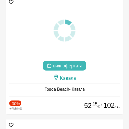
виж офертата
Кавала
Tosca Beach- Кавала
-30%
.15
102
52
/
лв.
€
74.65€