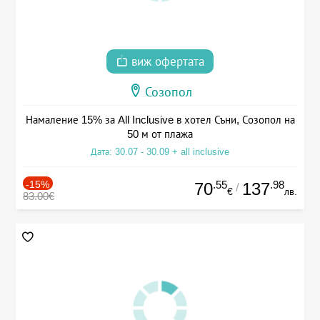
виж офертата
Созопол
Намаление 15% за All Inclusive в хотел Съни, Созопол на
50 м от плажа
Дата: 30.07 - 30.09 + all inclusive
-15%
.55
.98
70
137
/
€
лв.
83.00€