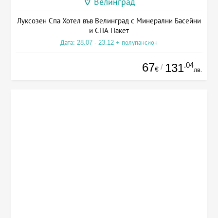
Велинград
Луксозен Спа Хотел във Велинград с Минерални Басейни
и СПА Пакет
Дата: 28.07 - 23.12 + полупансион
67
.04
131
/
€
лв.