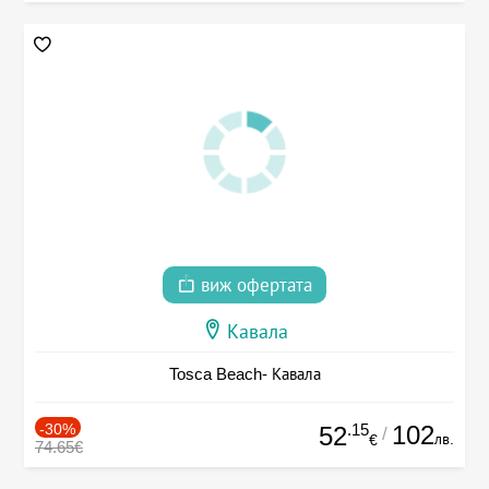
виж офертата
Кавала
Tosca Beach- Кавала
-30%
.15
102
52
/
лв.
€
74.65€