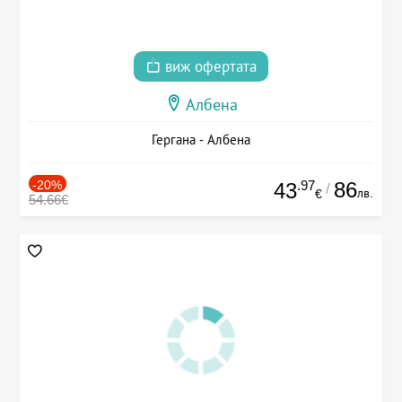
виж офертата
Албена
Гергана - Албена
-20%
.97
86
43
/
лв.
€
54.66€