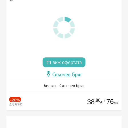
виж офертата
Слънчев Бряг
Белвю - Слънчев бряг
-20%
.86
76
38
/
лв.
€
48.57€