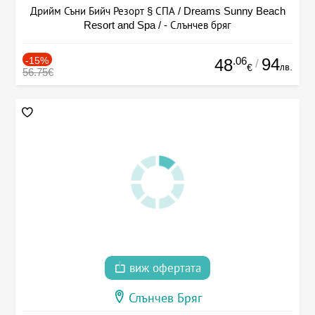
Дрийм Съни Бийч Резорт § СПА / Dreams Sunny Beach
Resort and Spa / - Слънчев бряг
-15%
.06
94
48
/
лв.
€
56.75€
виж офертата
Слънчев Бряг