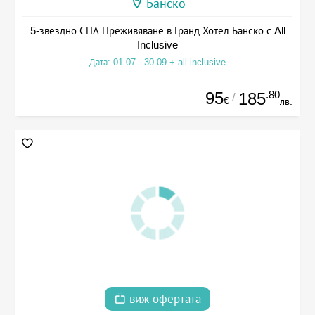
Банско
5-звездно СПА Преживяване в Гранд Хотел Банско с All
Inclusive
Дата: 01.07 - 30.09 + all inclusive
95
.80
185
/
€
лв.
виж офертата