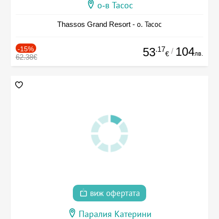
о-в Тасос
Thassos Grand Resort - о. Тасос
-15%
.17
104
53
/
лв.
€
62.38€
виж офертата
Паралия Катерини