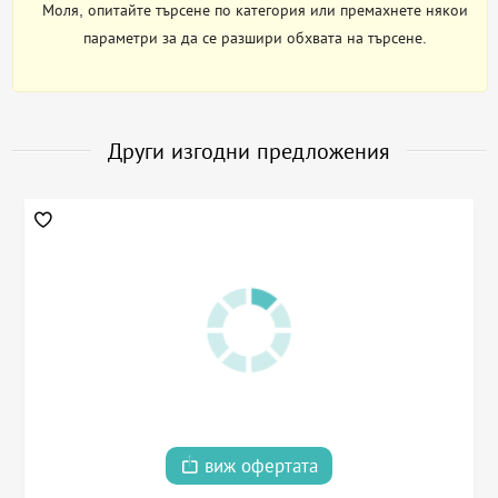
Моля, опитайте търсене по категория или премахнете някои
параметри за да се разшири обхвата на търсене.
Други изгодни предложения
виж офертата