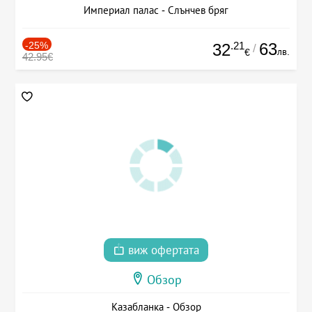
Империал палас - Слънчев бряг
-25%
.21
63
32
/
лв.
€
42.95€
виж офертата
Обзор
Казабланка - Обзор