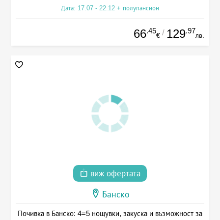
Дата: 17.07 - 22.12 + полупансион
.45
.97
66
129
/
€
лв.
виж офертата
Банско
Почивка в Банско: 4=5 нощувки, закуска и възможност за