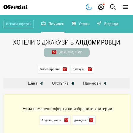
Ofertini
Почивки
Стоки
В града
Всички оферти
ХОТЕЛИ С ДЖАКУЗИ В
АЛДОМИРОВЦИ
ВИЖ ФИЛТРИ
Алдомировци
джакузи
Цена
Отстъпка
Най-нови
Няма намерени оферти по избраните критерии:
Алдомировци
джакузи