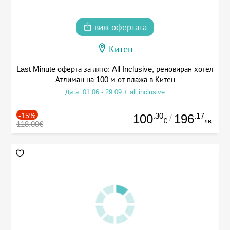
виж офертата
Китен
Last Minute оферта за лято: All Inclusive, реновиран хотел
Атлиман на 100 м от плажа в Китен
Дата: 01.06 - 29.09 + all inclusive
-15%
.30
.17
100
196
/
€
лв.
118.00€