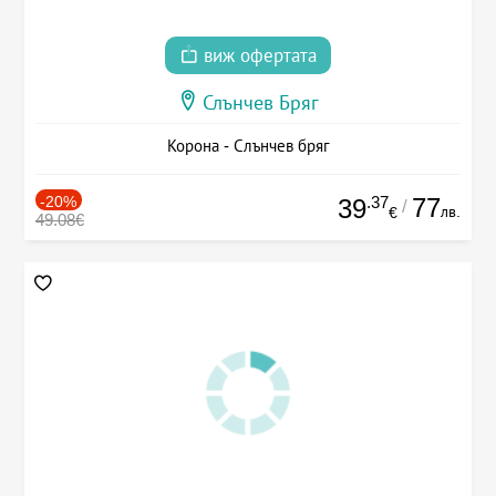
виж офертата
Слънчев Бряг
Корона - Слънчев бряг
-20%
.37
77
39
/
лв.
€
49.08€