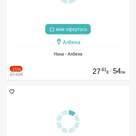
виж офертата
Албена
Нона - Албена
-25%
.61
54
27
/
лв.
€
37.02€