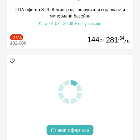
СПА оферта 3=4: Велинград - нощувки, изхранване и
минерални басейни
Дата: 01.07 - 30.09 + полупансион
-25%
144
.64
281
/
€
лв.
192.00€
виж офертата