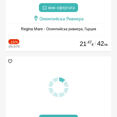
виж офертата
Олимпийска Ривиера
Regina Mare - Олимпийска ривиера, Гърция
-16%
.47
42
21
/
лв.
€
25.57€