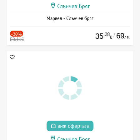
Слънчев Бряг
Марвел - Слънчев бряг
-30%
.28
69
35
/
лв.
€
50.11€
виж офертата
Слънчев Бряг