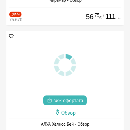
Мирамар - Обзор
-25%
.75
111
56
/
лв.
€
75.67€
виж офертата
Обзор
АЛУА Хелиос Бей - Обзор