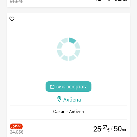
51.64€
виж офертата
Албена
Оазис - Албена
-25%
.57
50
25
/
лв.
€
34.05€