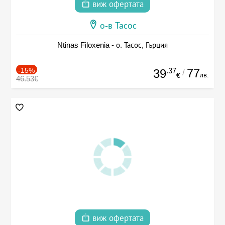
виж офертата
о-в Тасос
Ntinas Filoxenia - о. Тасос, Гърция
-15%
.37
77
39
/
лв.
€
46.53€
виж офертата