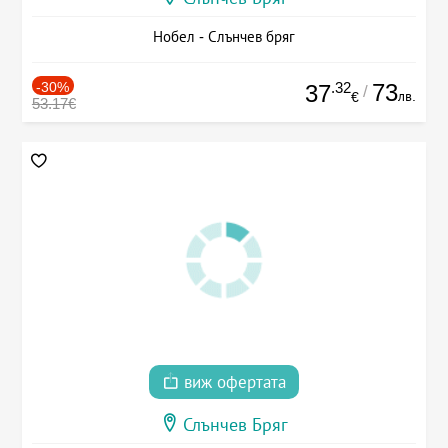
Нобел - Слънчев бряг
-30%
.32
73
37
/
лв.
€
53.17€
виж офертата
Слънчев Бряг