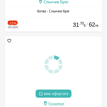
Слънчев Бряг
Котва - Слънчев бряг
-21%
.70
62
31
/
лв.
€
39.88€
виж офертата
Созопол