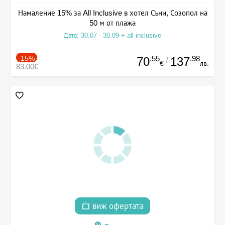
Намаление 15% за All Inclusive в хотел Съни, Созопол на
50 м от плажа
Дата: 30.07 - 30.09 + all inclusive
-15%
.55
.98
70
137
/
€
лв.
83.00€
виж офертата