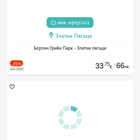
виж офертата
Златни Пясъци
Берлин Грийн Парк - Златни пясъци
-25%
.75
66
33
/
лв.
€
44.99€