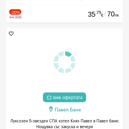
-20%
.79
70
35
/
лв.
€
44.99€
виж офертата
Павел Баня
Луксозен 5-звезден СПА хотел Княз Павел в Павел баня:
Нощувка със закуска и вечеря