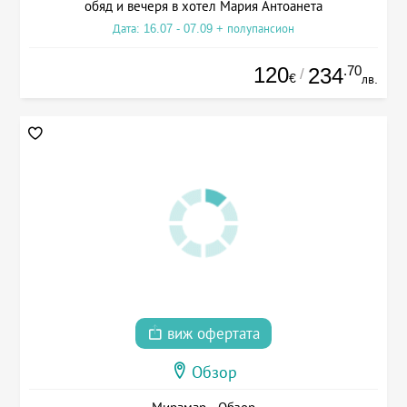
обяд и вечеря в хотел Мария Антоанета
Дата: 16.07 - 07.09 + полупансион
120
.70
234
/
€
лв.
виж офертата
Обзор