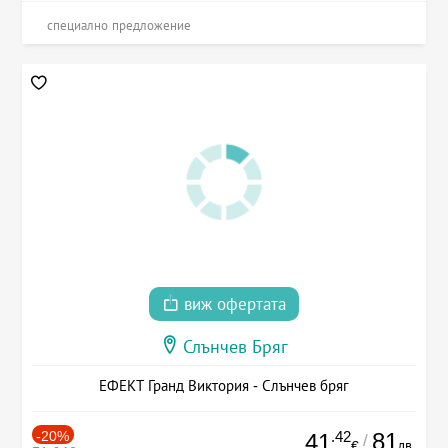
специално предложение
виж офертата
Слънчев Бряг
ЕФЕКТ Гранд Виктория - Слънчев бряг
-20%
.42
81
41
/
лв.
€