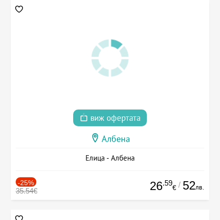
виж офертата
Албена
Елица - Албена
-25%
.59
52
26
/
лв.
€
35.54€