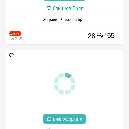
Слънчев Бряг
Жерави - Слънчев бряг
-20%
.12
55
28
/
лв.
€
35.28€
виж офертата