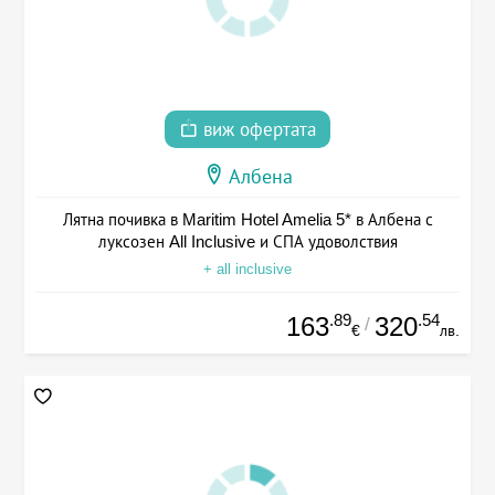
виж офертата
Албена
Лятна почивка в Maritim Hotel Amelia 5* в Албена с
луксозен All Inclusive и СПА удоволствия
+ all inclusive
.89
.54
163
320
/
€
лв.