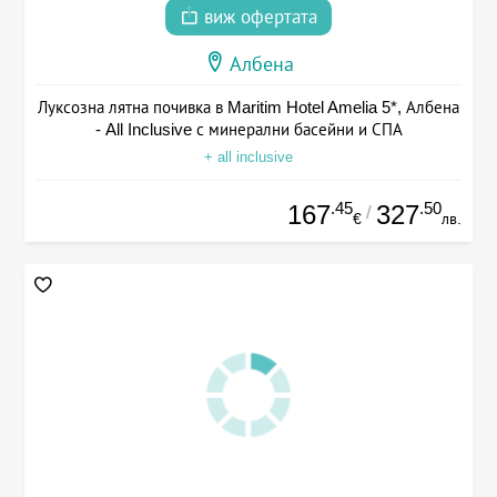
виж офертата
Албена
Луксозна лятна почивка в Maritim Hotel Amelia 5*, Албена
- All Inclusive с минерални басейни и СПА
+ all inclusive
.45
.50
167
327
/
€
лв.