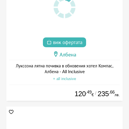
виж офертата
Албена
Луксозна лятна почивка в обновения хотел Компас,
Албена - All Inclusive
+ all inclusive
.49
.66
120
235
/
€
лв.