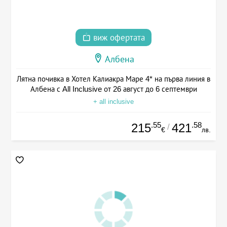
виж офертата
Албена
Лятна почивка в Хотел Калиакра Маре 4* на първа линия в
Албена с All Inclusive от 26 август до 6 септември
+ all inclusive
.55
.58
215
421
/
€
лв.