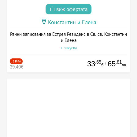
виж офертата
Константин и Елена
Ранни записвания за Естрея Резиденс в Св. св. Константин
и Елена
+ закуска
-15%
.65
.81
33
65
/
€
лв.
39.40€