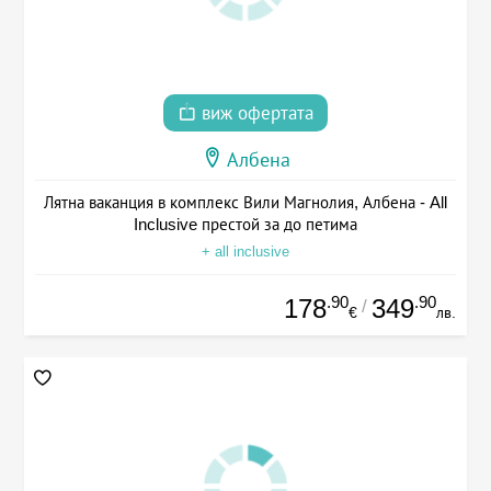
виж офертата
Албена
Лятна ваканция в комплекс Вили Магнолия, Албена - All
Inclusive престой за до петима
+ all inclusive
.90
.90
178
349
/
€
лв.