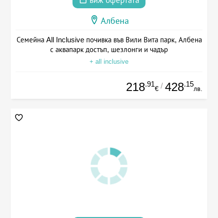
виж офертата
Албена
Семейна All Inclusive почивка във Вили Вита парк, Албена
с аквапарк достъп, шезлонги и чадър
+ all inclusive
.91
.15
218
428
/
€
лв.