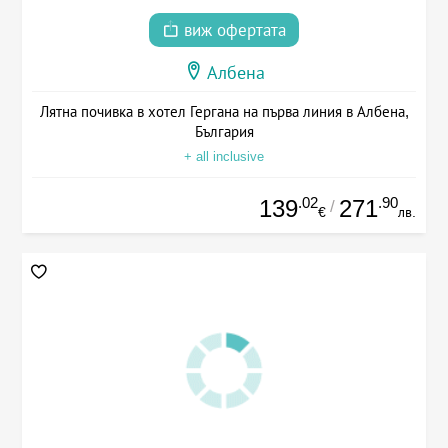
виж офертата
Албена
Лятна почивка в хотел Гергана на първа линия в Албена,
България
+ all inclusive
.02
.90
139
271
/
€
лв.