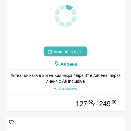
виж офертата
Албена
Лятна почивка в хотел Калиакра Маре 4* в Албена, първа
линия с All Inclusive
+ all inclusive
.62
.60
127
249
/
€
лв.