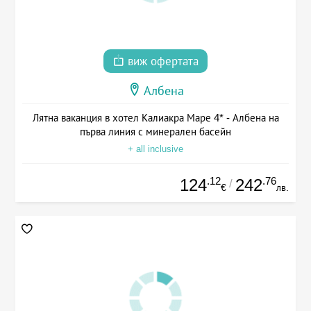
виж офертата
Албена
Лятна ваканция в хотел Калиакра Маре 4* - Албена на
първа линия с минерален басейн
+ all inclusive
.12
.76
124
242
/
€
лв.