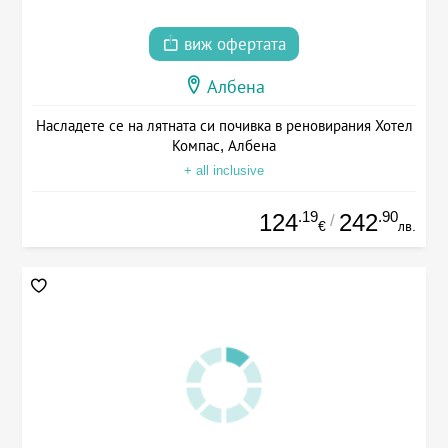
виж офертата
Албена
Насладете се на лятната си почивка в реновирания Хотел
Компас, Албена
+ all inclusive
.19
.90
124
242
/
€
лв.