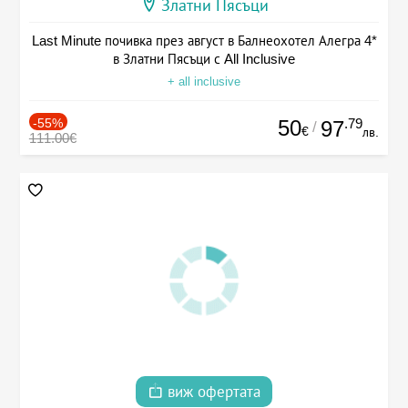
Златни Пясъци
Last Minute почивка през август в Балнеохотел Алегра 4*
в Златни Пясъци с All Inclusive
+ all inclusive
-55%
50
.79
97
/
€
лв.
111.00€
виж офертата