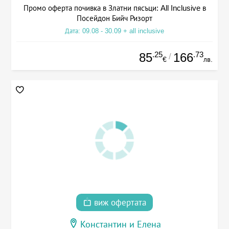
Промо оферта почивка в Златни пясъци: All Inclusive в
Посейдон Бийч Ризорт
Дата: 09.08 - 30.09 + all inclusive
.25
.73
85
166
/
€
лв.
виж офертата
Константин и Елена