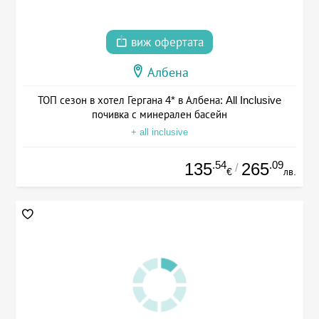
виж офертата
Албена
ТОП сезон в хотел Гергана 4* в Албена: All Inclusive
почивка с минерален басейн
+ all inclusive
.54
.09
135
265
/
€
лв.