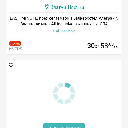
Златни Пясъци
LAST MINUTE през септември в Балнеохотел Алегра 4*,
Златни пясъци - All Inclusive ваканция със СПА
+ all inclusive
-55%
30
.68
58
/
€
лв.
66.00€