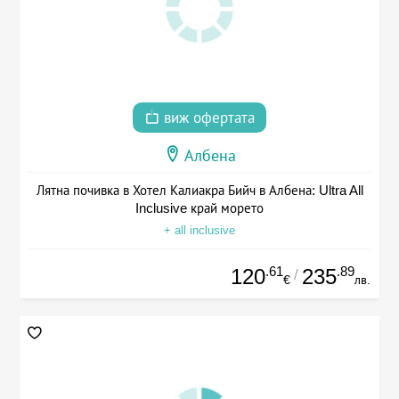
виж офертата
Албена
Лятна почивка в Хотел Калиакра Бийч в Албена: Ultra All
Inclusive край морето
+ all inclusive
.61
.89
120
235
/
€
лв.