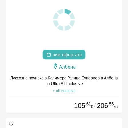
виж офертата
Албена
Луксозна почивка в Калимера Ралица Супериор в Албена
на Ultra All Inclusive
+ all inclusive
.61
.56
105
206
/
€
лв.