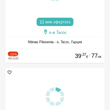
виж офертата
о-в Тасос
Ntinas Filoxenia - о. Тасос, Гърция
-15%
.37
77
39
/
лв.
€
46.53€