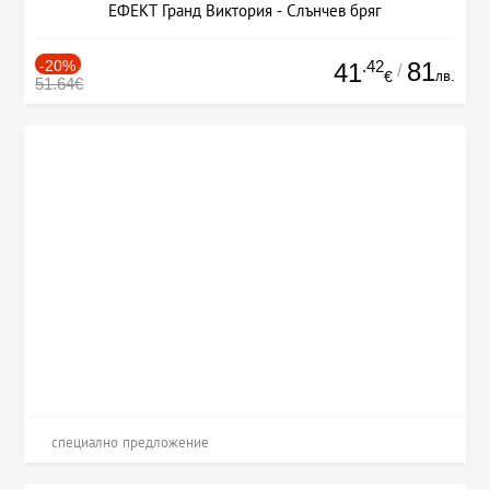
ЕФЕКТ Гранд Виктория - Слънчев бряг
-20%
.42
81
41
/
лв.
€
51.64€
специално предложение