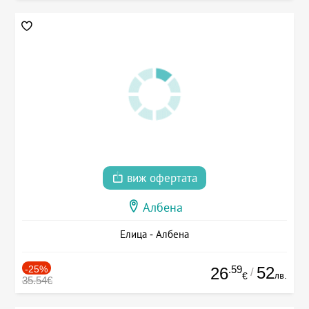
виж офертата
Албена
Елица - Албена
-25%
.59
52
26
/
лв.
€
35.54€