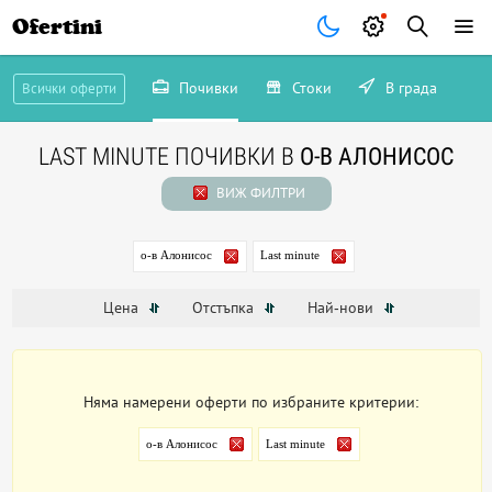
Ofertini
Почивки
Стоки
В града
Всички оферти
LAST MINUTE ПОЧИВКИ В
О-В АЛОНИСОС
ВИЖ ФИЛТРИ
о-в Алонисос
Last minute
Цена
Отстъпка
Най-нови
Няма намерени оферти по избраните критерии:
о-в Алонисос
Last minute