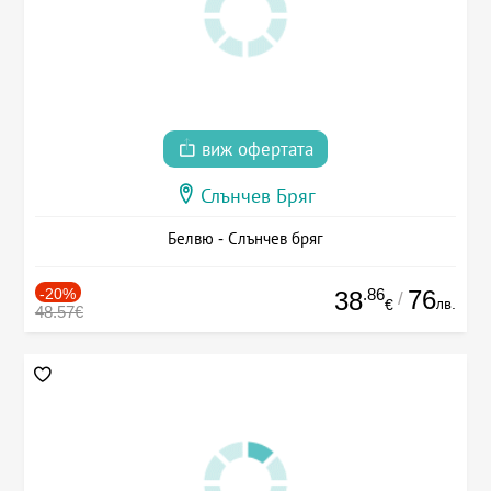
виж офертата
Слънчев Бряг
Белвю - Слънчев бряг
-20%
.86
76
38
/
лв.
€
48.57€