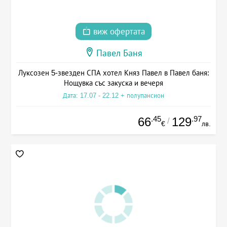
виж офертата
Павел Баня
Луксозен 5-звезден СПА хотел Княз Павел в Павел баня:
Нощувка със закуска и вечеря
Дата: 17.07 - 22.12 + полупансион
.45
.97
66
129
/
€
лв.