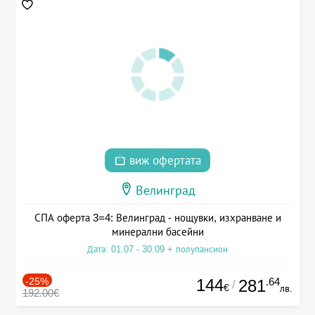
виж офертата
Велинград
СПА оферта 3=4: Велинград - нощувки, изхранване и
минерални басейни
Дата: 01.07 - 30.09 + полупансион
-25%
144
.64
281
/
€
лв.
192.00€