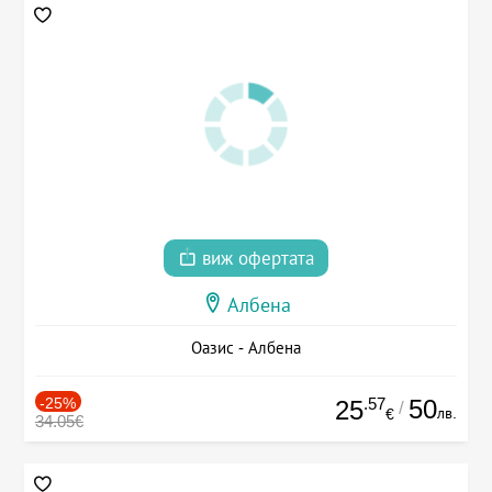
виж офертата
Албена
Оазис - Албена
-25%
.57
50
25
/
лв.
€
34.05€