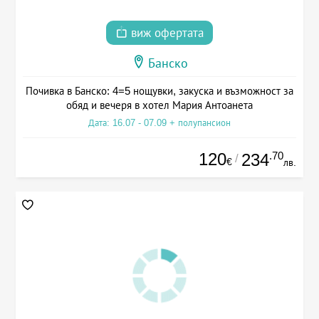
виж офертата
Банско
Почивка в Банско: 4=5 нощувки, закуска и възможност за
обяд и вечеря в хотел Мария Антоанета
Дата: 16.07 - 07.09 + полупансион
120
.70
234
/
€
лв.