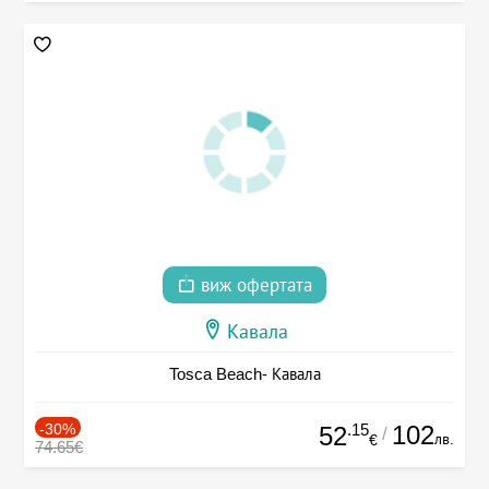
виж офертата
Кавала
Tosca Beach- Кавала
-30%
.15
102
52
/
лв.
€
74.65€