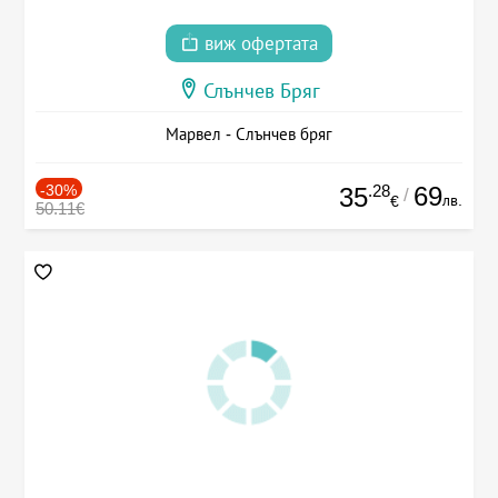
виж офертата
Слънчев Бряг
Марвел - Слънчев бряг
-30%
.28
69
35
/
лв.
€
50.11€