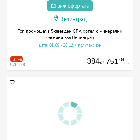
виж офертата
Велинград
Топ промоция в 5-звезден СПА хотел с минерални
басейни във Велинград
Дата: 01.09 - 20.12 + полупансион
-33%
384
.04
751
/
€
лв.
576.00€