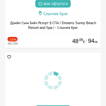
виж офертата
Слънчев Бряг
Дрийм Съни Бийч Резорт § СПА / Dreams Sunny Beach
Resort and Spa / - Слънчев бряг
-15%
.06
94
48
/
лв.
€
56.75€