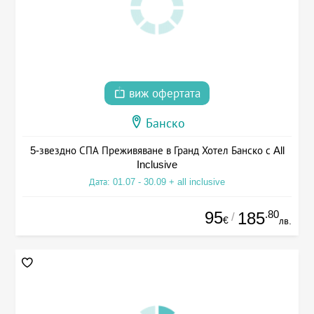
виж офертата
Банско
5-звездно СПА Преживяване в Гранд Хотел Банско с All
Inclusive
Дата: 01.07 - 30.09 + all inclusive
95
.80
185
/
€
лв.