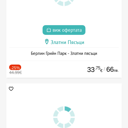
виж офертата
Златни Пясъци
Берлин Грийн Парк - Златни пясъци
-25%
.75
66
33
/
лв.
€
44.99€