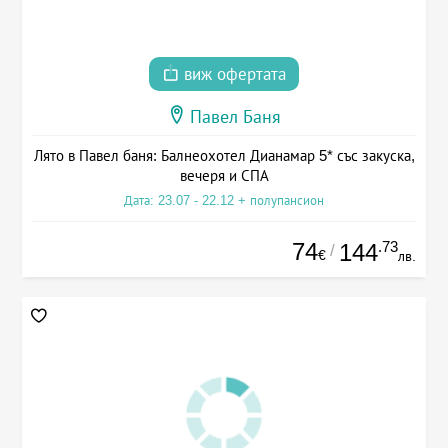
виж офертата
Павел Баня
Лято в Павел баня: Балнеохотел Дианамар 5* със закуска,
вечеря и СПА
Дата: 23.07 - 22.12 + полупансион
74
.73
144
/
€
лв.