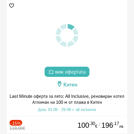
виж офертата
Китен
Last Minute оферта за лято: All Inclusive, реновиран хотел
Атлиман на 100 м от плажа в Китен
Дата: 01.06 - 29.09 + all inclusive
-15%
.30
.17
100
196
/
€
лв.
118.00€