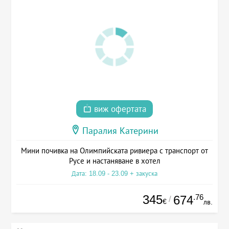
виж офертата
Паралия Катерини
Мини почивка на Олимпийската ривиера с транспорт от
Русе и настаняване в хотел
Дата: 18.09 - 23.09 + закуска
345
.76
674
/
€
лв.