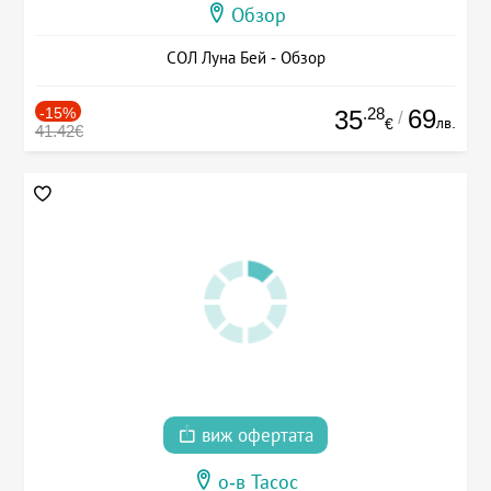
Обзор
СОЛ Луна Бей - Обзор
-15%
.28
69
35
/
лв.
€
41.42€
виж офертата
о-в Тасос