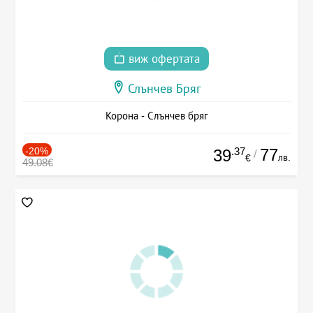
виж офертата
Слънчев Бряг
Корона - Слънчев бряг
-20%
.37
77
39
/
лв.
€
49.08€