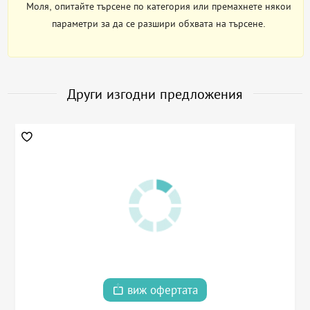
Моля, опитайте търсене по категория или премахнете някои
параметри за да се разшири обхвата на търсене.
Други изгодни предложения
виж офертата