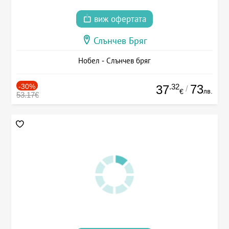
виж офертата
Слънчев Бряг
Нобел - Слънчев бряг
-30%
.32
73
37
/
лв.
€
53.17€