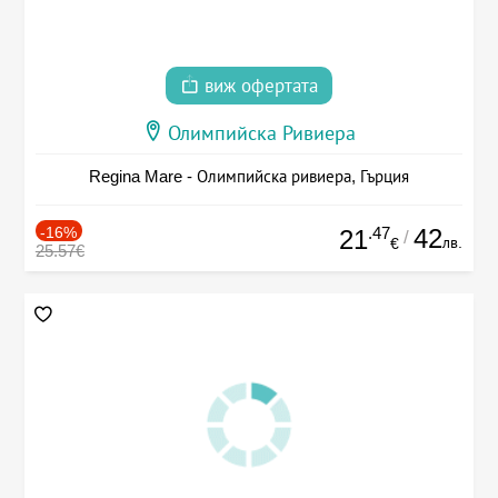
виж офертата
Олимпийска Ривиера
Regina Mare - Олимпийска ривиера, Гърция
-16%
.47
42
21
/
лв.
€
25.57€