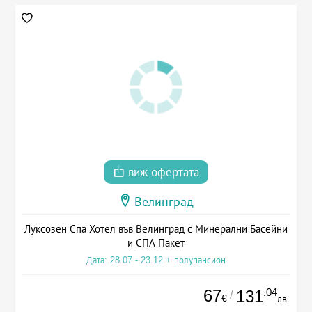
виж офертата
Велинград
Луксозен Спа Хотел във Велинград с Минерални Басейни
и СПА Пакет
Дата: 28.07 - 23.12 + полупансион
67
.04
131
/
€
лв.