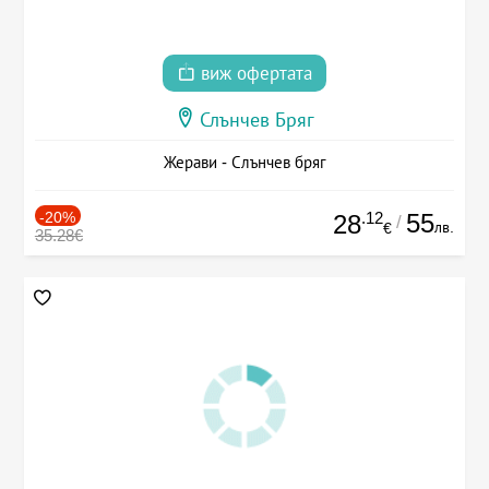
виж офертата
Слънчев Бряг
Жерави - Слънчев бряг
-20%
.12
55
28
/
лв.
€
35.28€