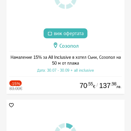
виж офертата
Созопол
Намаление 15% за All Inclusive в хотел Съни, Созопол на
50 м от плажа
Дата: 30.07 - 30.09 + all inclusive
-15%
.55
.98
70
137
/
€
лв.
83.00€