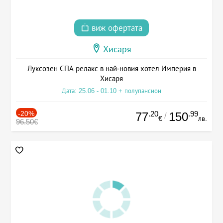
виж офертата
Хисаря
Луксозен СПА релакс в най-новия хотел Империя в
Хисаря
Дата: 25.06 - 01.10 + полупансион
-20%
.20
.99
77
150
/
€
лв.
96.50€