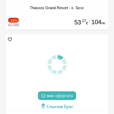
Thassos Grand Resort - о. Тасос
-15%
.17
104
53
/
лв.
€
62.38€
виж офертата
Слънчев Бряг