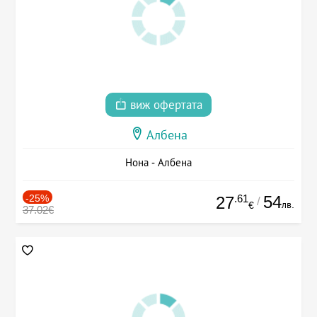
виж офертата
Албена
Нона - Албена
-25%
.61
54
27
/
лв.
€
37.02€