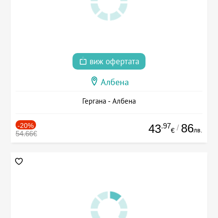
виж офертата
Албена
Гергана - Албена
-20%
.97
86
43
/
лв.
€
54.66€