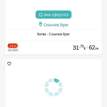
виж офертата
Слънчев Бряг
Котва - Слънчев бряг
-21%
.70
62
31
/
лв.
€
39.88€