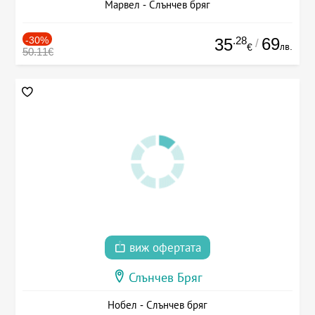
Марвел - Слънчев бряг
-30%
.28
69
35
/
лв.
€
50.11€
виж офертата
Слънчев Бряг
Нобел - Слънчев бряг