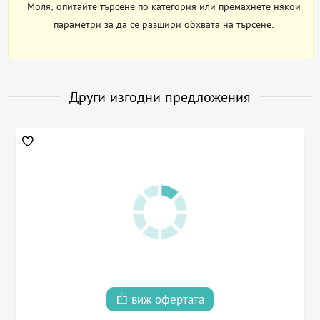
Моля, опитайте търсене по категория или премахнете някои
параметри за да се разшири обхвата на търсене.
Други изгодни предложения
виж офертата