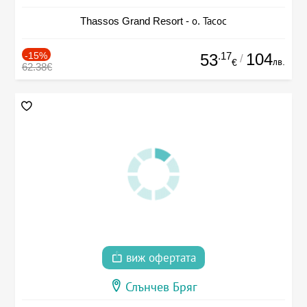
Thassos Grand Resort - о. Тасос
-15%
.17
104
53
/
лв.
€
62.38€
виж офертата
Слънчев Бряг