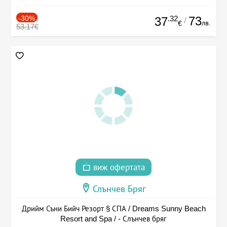
-30%
.32
73
37
/
лв.
€
53.17€
виж офертата
Слънчев Бряг
Дрийм Съни Бийч Резорт § СПА / Dreams Sunny Beach
Resort and Spa / - Слънчев бряг