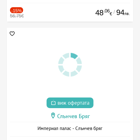
-15%
.06
94
48
/
лв.
€
56.75€
виж офертата
Слънчев Бряг
Империал палас - Слънчев бряг