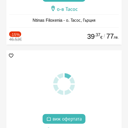
о-в Тасос
Ntinas Filoxenia - о. Тасос, Гърция
-15%
.37
77
39
/
лв.
€
46.53€
виж офертата