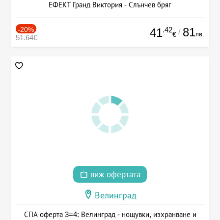
ЕФЕКТ Гранд Виктория - Слънчев бряг
-20%
.42
81
41
/
лв.
€
51.64€
виж офертата
Велинград
СПА оферта 3=4: Велинград - нощувки, изхранване и