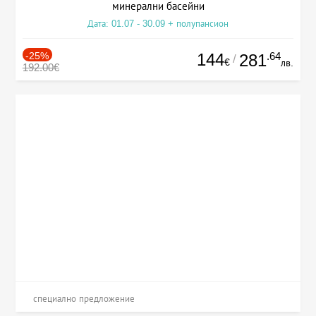
минерални басейни
Дата: 01.07 - 30.09 + полупансион
-25%
144
.64
281
/
€
лв.
192.00€
специално предложение