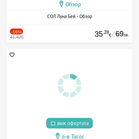
Обзор
СОЛ Луна Бей - Обзор
-15%
.28
69
35
/
лв.
€
41.42€
виж офертата
о-в Тасос