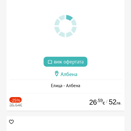
виж офертата
Албена
Елица - Албена
-25%
.59
52
26
/
лв.
€
35.54€