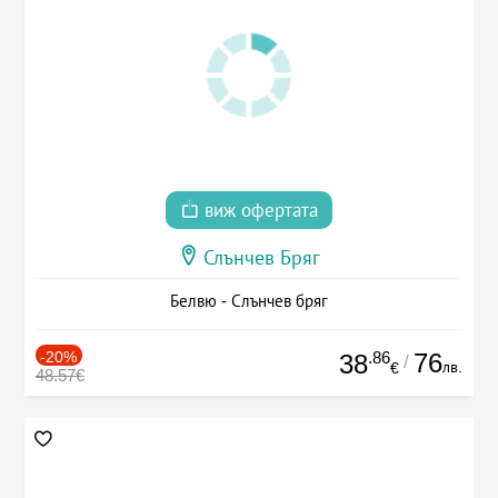
виж офертата
Слънчев Бряг
Белвю - Слънчев бряг
-20%
.86
76
38
/
лв.
€
48.57€