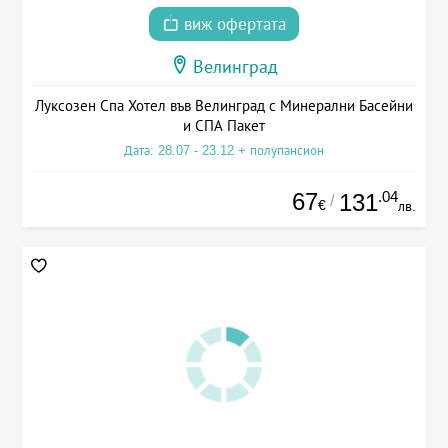
виж офертата
Велинград
Луксозен Спа Хотел във Велинград с Минерални Басейни
и СПА Пакет
Дата: 28.07 - 23.12 + полупансион
67
.04
131
/
€
лв.