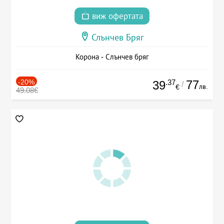
виж офертата
Слънчев Бряг
Корона - Слънчев бряг
-20%
.37
77
39
/
лв.
€
49.08€