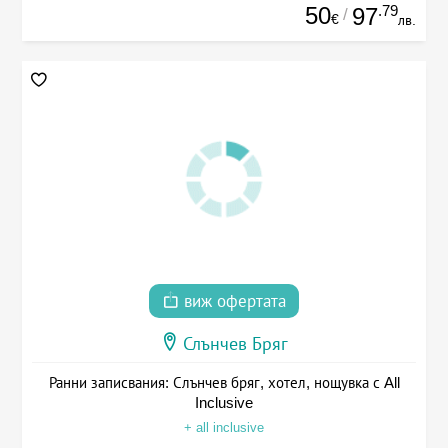
50
.79
97
/
€
лв.
виж офертата
Слънчев Бряг
Ранни записвания: Слънчев бряг, хотел, нощувка с All
Inclusive
+ all inclusive