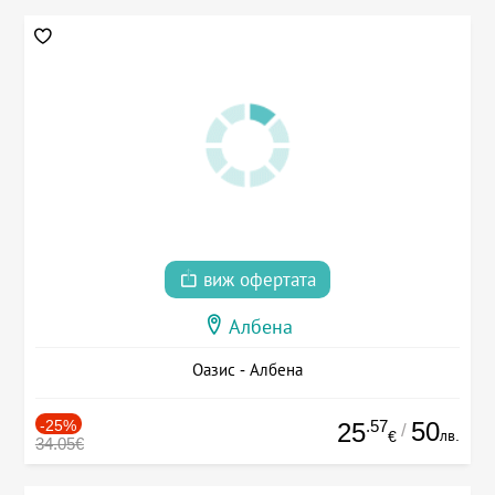
виж офертата
Албена
Оазис - Албена
-25%
.57
50
25
/
лв.
€
34.05€