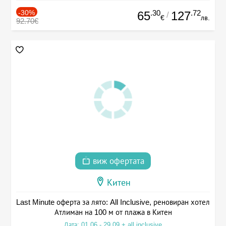
-30%
.30
.72
65
127
/
€
лв.
92.70€
виж офертата
Китен
Last Minute оферта за лято: All Inclusive, реновиран хотел
Атлиман на 100 м от плажа в Китен
Дата: 01.06 - 29.09 + all inclusive