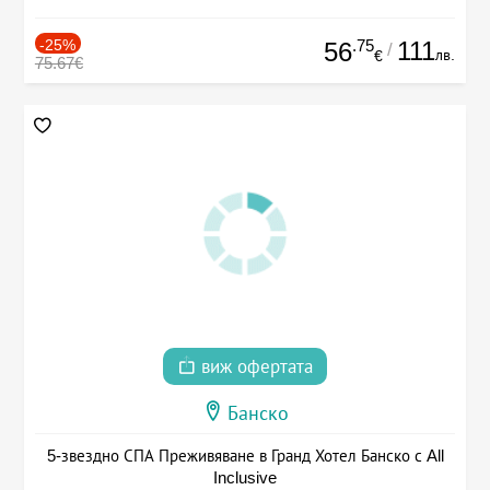
-25%
.75
111
56
/
лв.
€
75.67€
виж офертата
Банско
5-звездно СПА Преживяване в Гранд Хотел Банско с All
Inclusive