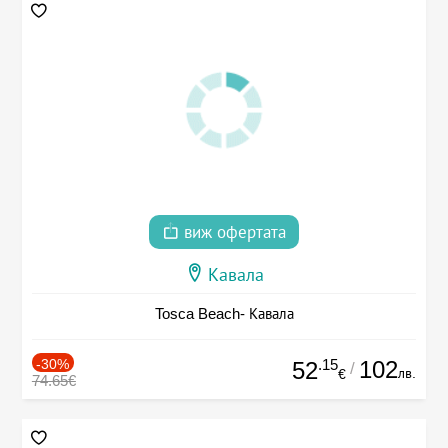
виж офертата
Кавала
Tosca Beach- Кавала
-30%
.15
102
52
/
лв.
€
74.65€