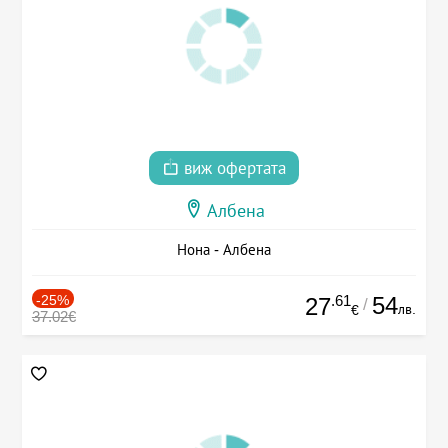
виж офертата
Албена
Нона - Албена
-25%
.61
54
27
/
лв.
€
37.02€