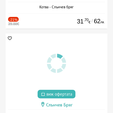
Котва - Слънчев бряг
-21%
.70
62
31
/
лв.
€
39.88€
виж офертата
Слънчев Бряг