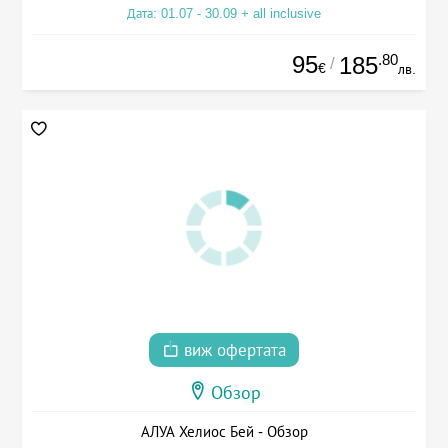
Дата: 01.07 - 30.09 + all inclusive
95
.80
185
/
€
лв.
виж офертата
Обзор
АЛУА Хелиос Бей - Обзор