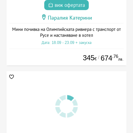
виж офертата
Паралия Катерини
Мини почивка на Олимпийската ривиера с транспорт от
Русе и настаняване в хотел
Дата: 18.09 - 23.09 + закуска
345
.76
674
/
€
лв.