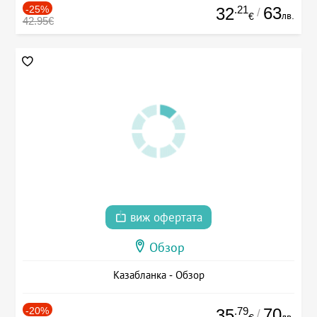
-25%
.21
63
32
/
лв.
€
42.95€
виж офертата
Обзор
Казабланка - Обзор
-20%
.79
70
35
/