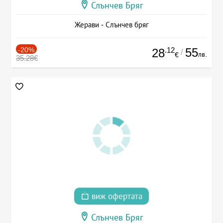
Слънчев Бряг
Жерави - Слънчев бряг
-20%
.12
55
28
/
лв.
€
35.28€
виж офертата
Слънчев Бряг