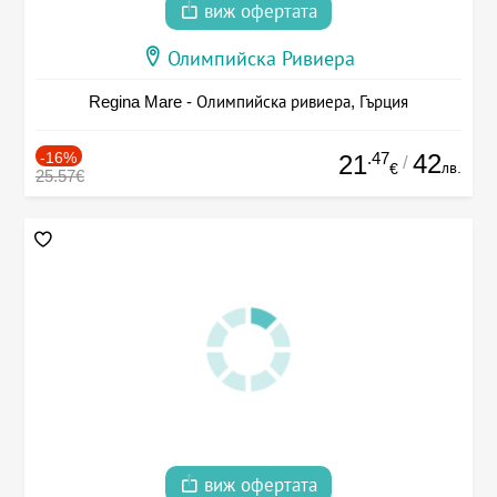
виж офертата
Олимпийска Ривиера
Regina Mare - Олимпийска ривиера, Гърция
-16%
.47
42
21
/
лв.
€
25.57€
виж офертата