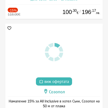
-15%
.30
.17
100
196
/
€
лв.
118.00€
виж офертата
Созопол
Намаление 15% за All Inclusive в хотел Съни, Созопол на
50 м от плажа