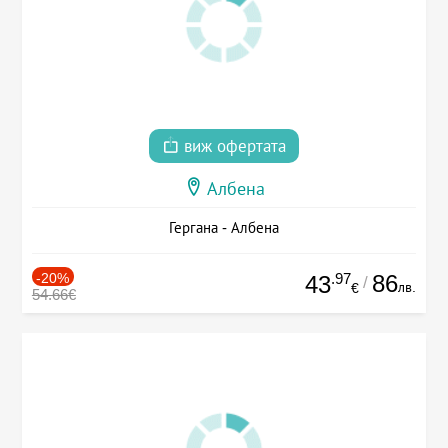
виж офертата
Албена
Гергана - Албена
-20%
.97
86
43
/
лв.
€
54.66€