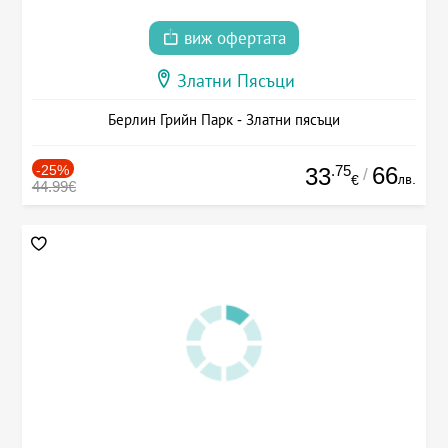
виж офертата
Златни Пясъци
Берлин Грийн Парк - Златни пясъци
-25%
.75
66
33
/
лв.
€
44.99€