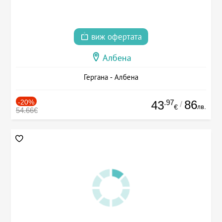
виж офертата
Албена
Гергана - Албена
-20%
.97
86
43
/
лв.
€
54.66€