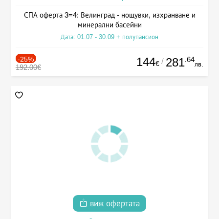
СПА оферта 3=4: Велинград - нощувки, изхранване и
минерални басейни
Дата: 01.07 - 30.09 + полупансион
-25%
144
.64
281
/
€
лв.
192.00€
виж офертата