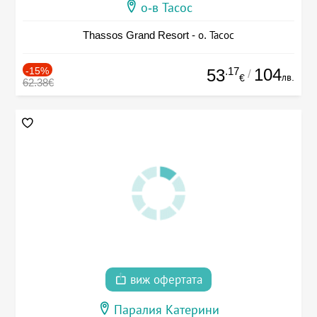
о-в Тасос
Thassos Grand Resort - о. Тасос
-15%
.17
104
53
/
лв.
€
62.38€
виж офертата
Паралия Катерини