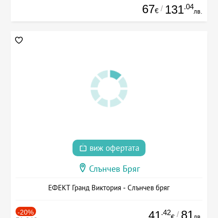
67
.04
131
/
€
лв.
виж офертата
Слънчев Бряг
ЕФЕКТ Гранд Виктория - Слънчев бряг
-20%
.42
81
41
/
лв.
€