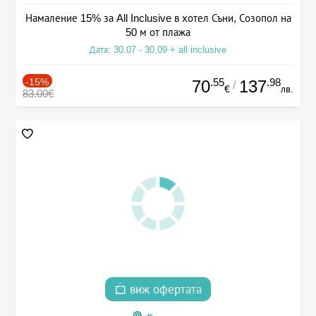
Намаление 15% за All Inclusive в хотел Съни, Созопол на
50 м от плажа
Дата: 30.07 - 30.09 + all inclusive
-15%
.55
.98
70
137
/
€
лв.
83.00€
виж офертата