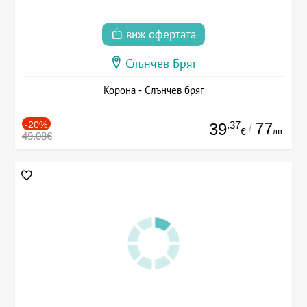
виж офертата
Слънчев Бряг
Корона - Слънчев бряг
-20%
.37
77
39
/
лв.
€
49.08€