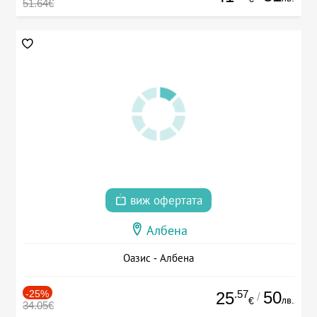
51.64€
виж офертата
Албена
Оазис - Албена
-25%
.57
50
25
/
лв.
€
34.05€