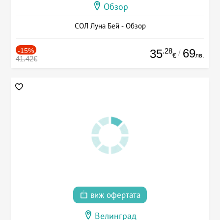
Обзор
СОЛ Луна Бей - Обзор
-15%
.28
69
35
/
лв.
€
41.42€
виж офертата
Велинград