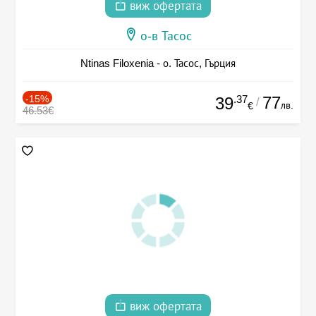
виж офертата
о-в Тасос
Ntinas Filoxenia - о. Тасос, Гърция
-15%
.37
77
39
/
лв.
€
46.53€
виж офертата