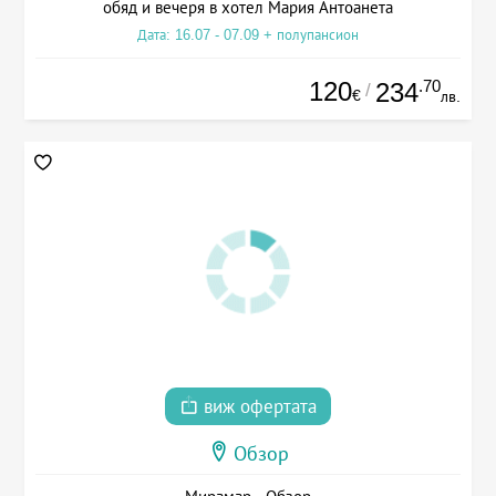
обяд и вечеря в хотел Мария Антоанета
Дата: 16.07 - 07.09 + полупансион
120
.70
234
/
€
лв.
виж офертата
Обзор