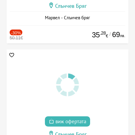
Слънчев Бряг
Марвел - Слънчев бряг
-30%
.28
69
35
/
лв.
€
50.11€
виж офертата
Слънчев Бряг