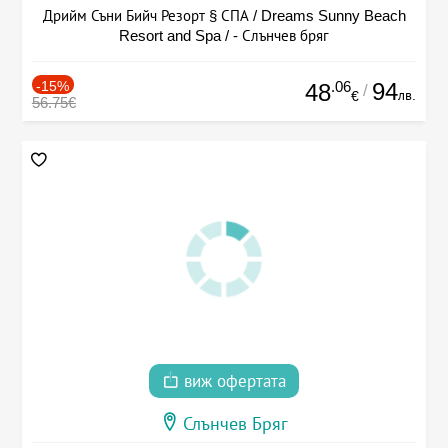
Дрийм Съни Бийч Резорт § СПА / Dreams Sunny Beach
Resort and Spa / - Слънчев бряг
-15%
.06
94
48
/
лв.
€
56.75€
виж офертата
Слънчев Бряг