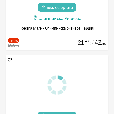
виж офертата
Олимпийска Ривиера
Regina Mare - Олимпийска ривиера, Гърция
-16%
.47
42
21
/
лв.
€
25.57€