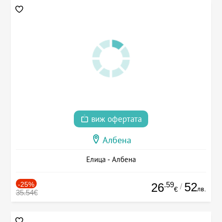
виж офертата
Албена
Елица - Албена
-25%
.59
52
26
/
лв.
€
35.54€