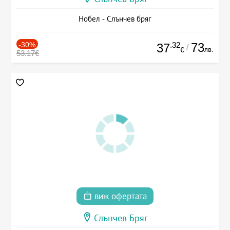
Нобел - Слънчев бряг
-30%
.32
73
37
/
лв.
€
53.17€
виж офертата
Слънчев Бряг