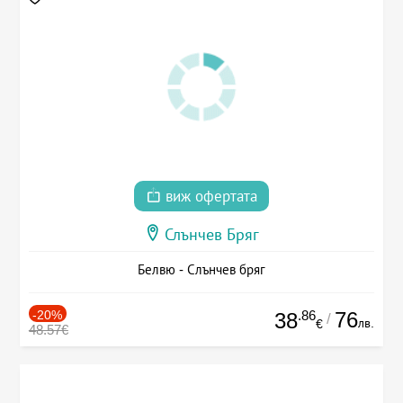
виж офертата
Слънчев Бряг
Белвю - Слънчев бряг
-20%
.86
76
38
/
лв.
€
48.57€