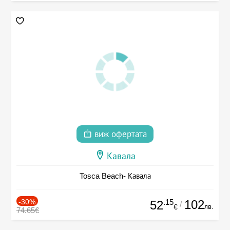
виж офертата
Кавала
Tosca Beach- Кавала
-30%
.15
102
52
/
лв.
€
74.65€