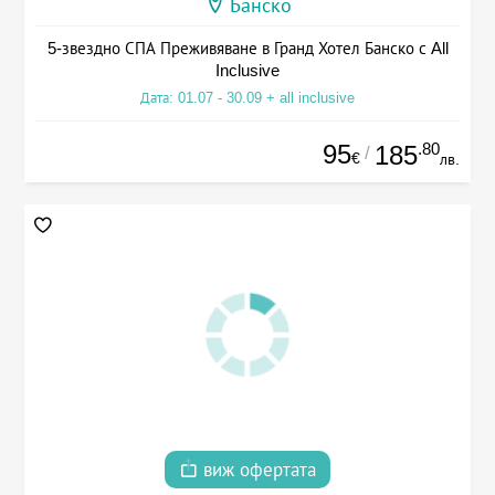
Банско
5-звездно СПА Преживяване в Гранд Хотел Банско с All
Inclusive
Дата: 01.07 - 30.09 + all inclusive
95
.80
185
/
€
лв.
виж офертата