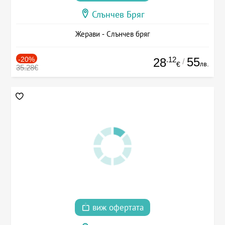
Слънчев Бряг
Жерави - Слънчев бряг
-20%
.12
55
28
/
лв.
€
35.28€
виж офертата