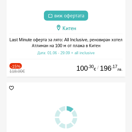
виж офертата
Китен
Last Minute оферта за лято: All Inclusive, реновиран хотел
Атлиман на 100 м от плажа в Китен
Дата: 01.06 - 29.09 + all inclusive
-15%
.30
.17
100
196
/
€
лв.
118.00€