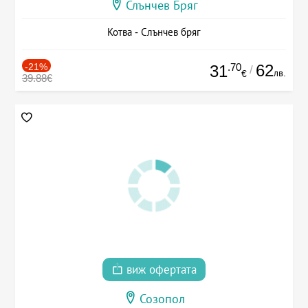
Слънчев Бряг
Котва - Слънчев бряг
-21%
.70
62
31
/
лв.
€
39.88€
виж офертата
Созопол