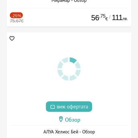
Мирамар - Обзор
-25%
.75
111
56
/
лв.
€
75.67€
виж офертата
Обзор
АЛУА Хелиос Бей - Обзор