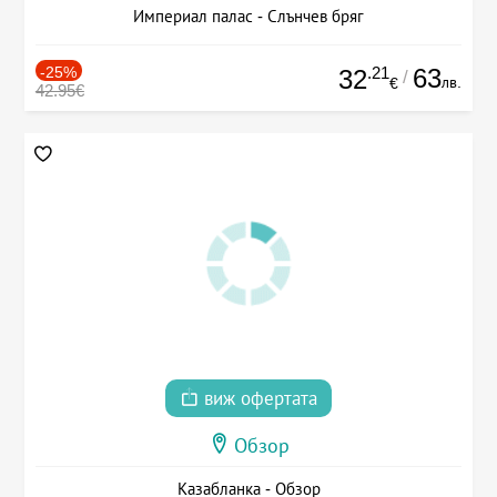
Империал палас - Слънчев бряг
-25%
.21
63
32
/
лв.
€
42.95€
виж офертата
Обзор
Казабланка - Обзор