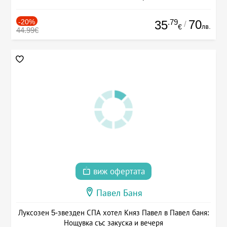
-20%
.79
70
35
/
лв.
€
44.99€
виж офертата
Павел Баня
Луксозен 5-звезден СПА хотел Княз Павел в Павел баня:
Нощувка със закуска и вечеря