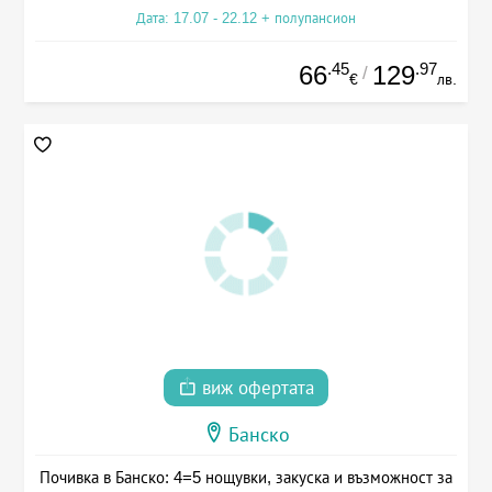
Дата: 17.07 - 22.12 + полупансион
.45
.97
66
129
/
€
лв.
виж офертата
Банско
Почивка в Банско: 4=5 нощувки, закуска и възможност за