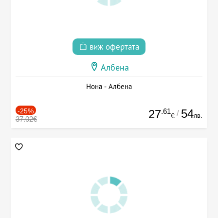
виж офертата
Албена
Нона - Албена
-25%
.61
54
27
/
лв.
€
37.02€