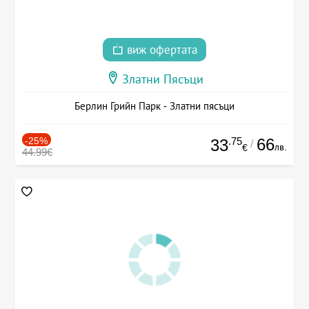
виж офертата
Златни Пясъци
Берлин Грийн Парк - Златни пясъци
-25%
.75
66
33
/
лв.
€
44.99€