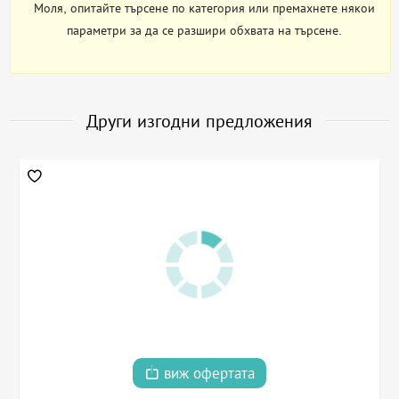
Моля, опитайте търсене по категория или премахнете някои
параметри за да се разшири обхвата на търсене.
Други изгодни предложения
виж офертата