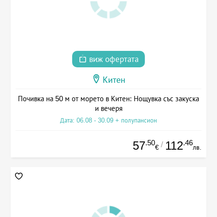
виж офертата
Китен
Почивка на 50 м от морето в Китен: Нощувка със закуска
и вечеря
Дата: 06.08 - 30.09 + полупансион
.50
.46
57
112
/
€
лв.