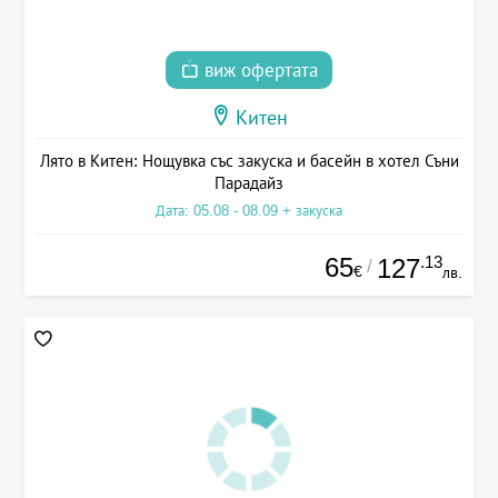
виж офертата
Китен
Лято в Китен: Нощувка със закуска и басейн в хотел Съни
Парадайз
Дата: 05.08 - 08.09 + закуска
65
.13
127
/
€
лв.