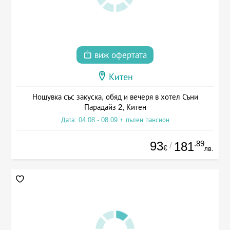
виж офертата
Китен
Нощувка със закуска, обяд и вечеря в хотел Съни
Парадайз 2, Китен
Дата: 04.08 - 08.09 + пълен пансион
93
.89
181
/
€
лв.