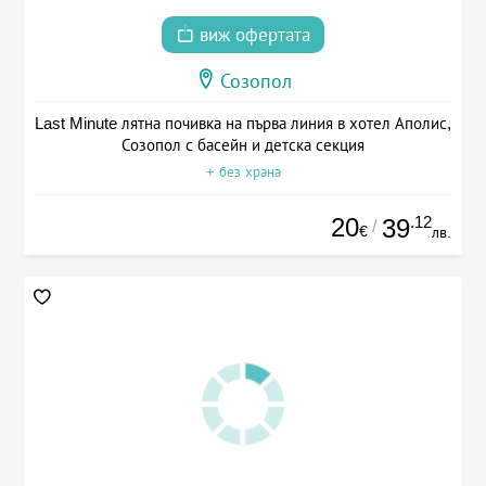
виж офертата
Созопол
Last Minute лятна почивка на първа линия в хотел Аполис,
Созопол с басейн и детска секция
+ без храна
20
.12
39
/
€
лв.