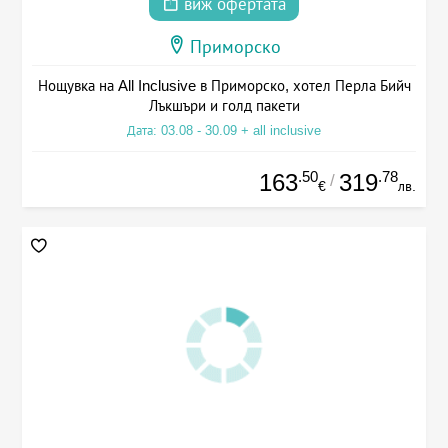
виж офертата
Приморско
Нощувка на All Inclusive в Приморско, хотел Перла Бийч
Лъкшъри и голд пакети
Дата: 03.08 - 30.09 + all inclusive
.50
.78
163
319
/
€
лв.