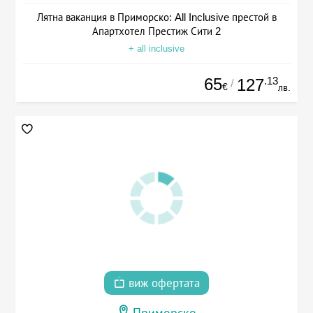
Лятна ваканция в Приморско: All Inclusive престой в
Апартхотел Престиж Сити 2
+ all inclusive
65
.13
127
/
€
лв.
виж офертата