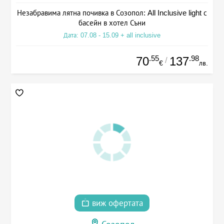
Незабравима лятна почивка в Созопол: All Inclusive light с
басейн в хотел Съни
Дата: 07.08 - 15.09 + all inclusive
.55
.98
70
137
/
€
лв.
виж офертата