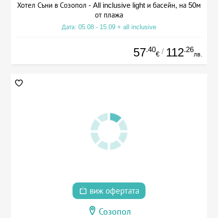
Хотел Съни в Созопол - All inclusive light и басейн, на 50м
от плажа
Дата: 05.08 - 15.09 + all inclusive
.40
.26
57
112
/
€
лв.
виж офертата
Созопол