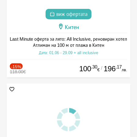
виж офертата
Китен
Last Minute оферта за лято: All Inclusive, реновиран хотел
Атлиман на 100 м от плажа в Китен
Дата: 01.06 - 29.09 + all inclusive
-15%
.30
.17
100
196
/
€
лв.
118.00€