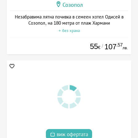
Созопол
Незабравима лятна почивка в семеен хотел Одисей в
Созопол, на 180 метра от плаж Хармани
+ без храна
55
.57
107
/
€
лв.
виж офертата