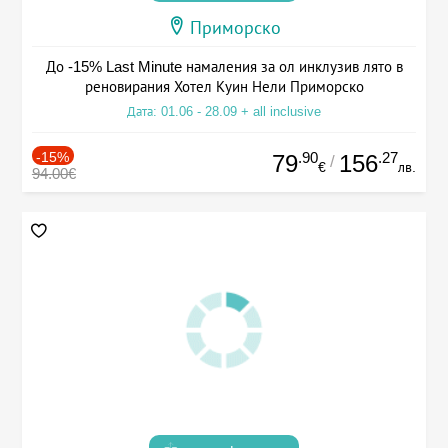
Приморско
До -15% Last Minute намаления за ол инклузив лято в
реновирания Хотел Куин Нели Приморско
Дата: 01.06 - 28.09 + all inclusive
-15%
.90
.27
79
156
/
€
лв.
94.00€