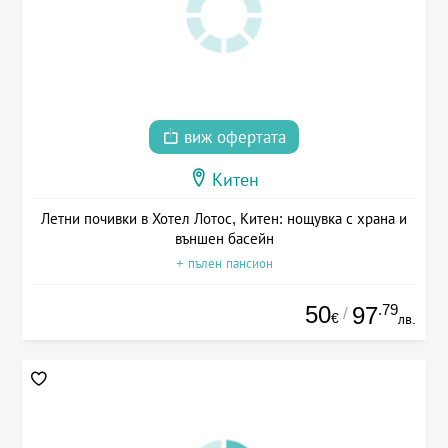
виж офертата
Китен
Летни почивки в Хотел Лотос, Китен: нощувка с храна и
външен басейн
+ пълен пансион
50
.79
97
/
€
лв.