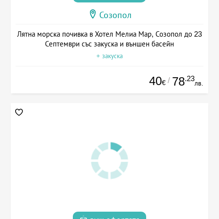
Созопол
Лятна морска почивка в Хотел Мелиа Мар, Созопол до 23
Септември със закуска и външен басейн
+ закуска
40
.23
78
/
€
лв.