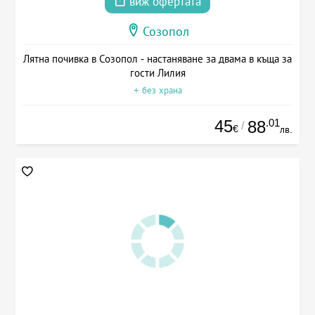
виж офертата
Созопол
Лятна почивка в Созопол - настаняване за двама в къща за
гости Лилия
+ без храна
45
.01
88
/
€
лв.