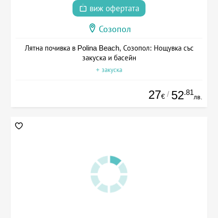
виж офертата
Созопол
Лятна почивка в Polina Beach, Созопол: Нощувка със
закуска и басейн
+ закуска
27
.81
52
/
€
лв.