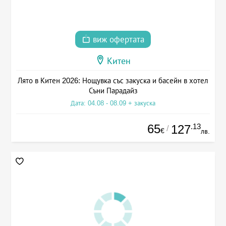
виж офертата
Китен
Лято в Китен 2026: Нощувка със закуска и басейн в хотел
Съни Парадайз
Дата: 04.08 - 08.09 + закуска
65
.13
127
/
€
лв.