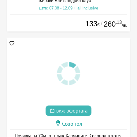
Жерави Александриа клуб****
Дата: 07.08 - 12.09 + all inclusive
133
.13
260
/
€
лв.
виж офертата
Созопол
Почивка на 70м. от плаж Харманите, Созопол в хотел