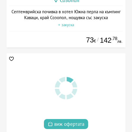
Созопол
Септемврийска почивка в хотел Южна перла на къмпинг
Каваци, край Созопол, нощувка със закуска
+ закуска
73
.78
142
/
€
лв.
виж офертата