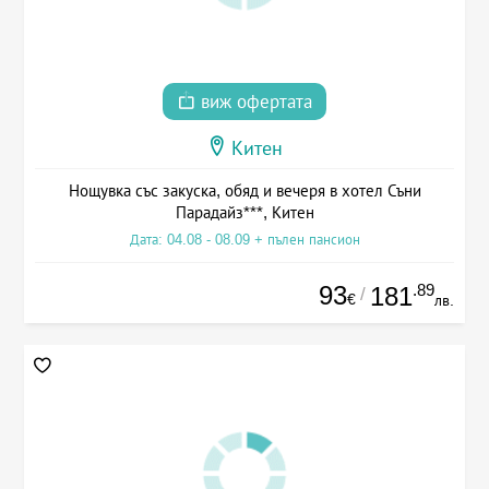
виж офертата
Китен
Нощувка със закуска, обяд и вечеря в хотел Съни
Парадайз***, Китен
Дата: 04.08 - 08.09 + пълен пансион
93
.89
181
/
€
лв.