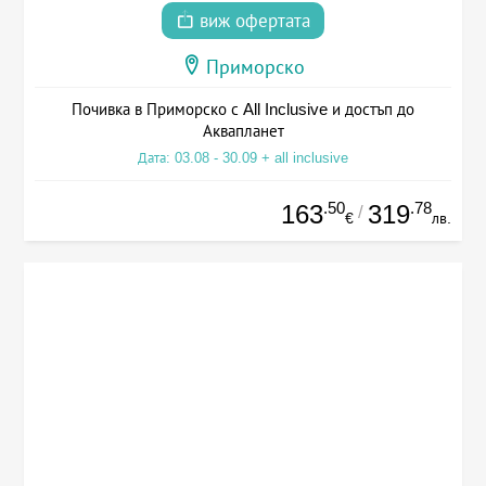
виж офертата
Приморско
Почивка в Приморско с All Inclusive и достъп до
Аквапланет
Дата: 03.08 - 30.09 + all inclusive
.50
.78
163
319
/
€
лв.