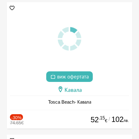
виж офертата
Кавала
Tosca Beach- Кавала
-30%
.15
102
52
/
лв.
€
74.65€