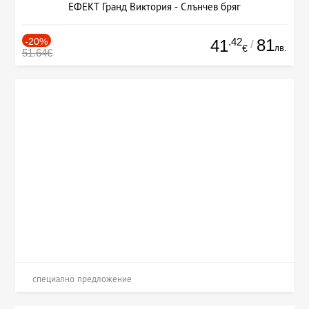
ЕФЕКТ Гранд Виктория - Слънчев бряг
-20%
.42
81
41
/
лв.
€
51.64€
специално предложение