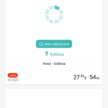
виж офертата
Албена
Нона - Албена
-25%
.61
54
27
/
лв.
€
37.02€