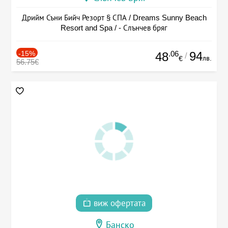
Дрийм Съни Бийч Резорт § СПА / Dreams Sunny Beach
Resort and Spa / - Слънчев бряг
-15%
.06
94
48
/
лв.
€
56.75€
виж офертата
Банско