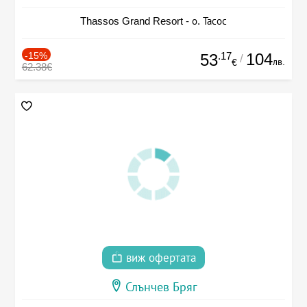
Thassos Grand Resort - о. Тасос
-15%
.17
104
53
/
лв.
€
62.38€
виж офертата
Слънчев Бряг