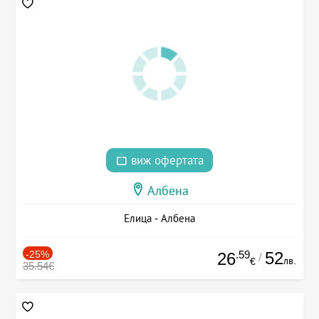
виж офертата
Албена
Елица - Албена
-25%
.59
52
26
/
лв.
€
35.54€