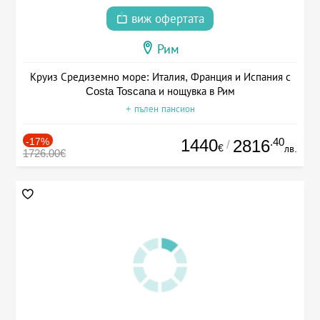
виж офертата
Рим
Круиз Средиземно море: Италия, Франция и Испания с
Costa Toscana и нощувка в Рим
+ пълен пансион
-17%
1440
.40
2816
/
€
лв.
1726.00€