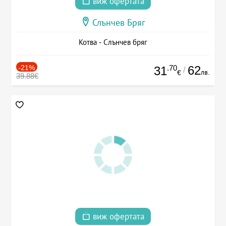
виж офертата
Слънчев Бряг
Котва - Слънчев бряг
-21%
.70
62
31
/
лв.
€
39.88€
виж офертата