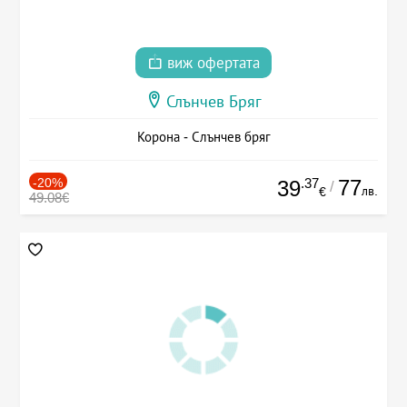
виж офертата
Слънчев Бряг
Корона - Слънчев бряг
-20%
.37
77
39
/
лв.
€
49.08€