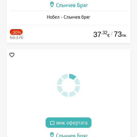
Слънчев Бряг
Нобел - Слънчев бряг
-30%
.32
73
37
/
лв.
€
53.17€
виж офертата
Слънчев Бряг