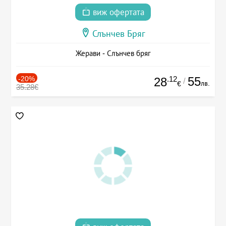
виж офертата
Слънчев Бряг
Жерави - Слънчев бряг
-20%
.12
55
28
/
лв.
€
35.28€