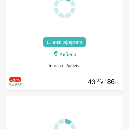
виж офертата
Албена
Гергана - Албена
-20%
.97
86
43
/
лв.
€
54.66€