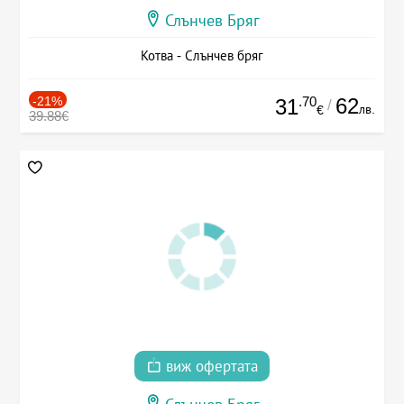
Слънчев Бряг
Котва - Слънчев бряг
-21%
.70
62
31
/
лв.
€
39.88€
виж офертата