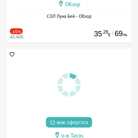
Обзор
СОЛ Луна Бей - Обзор
-15%
.28
69
35
/
лв.
€
41.42€
виж офертата
о-в Тасос