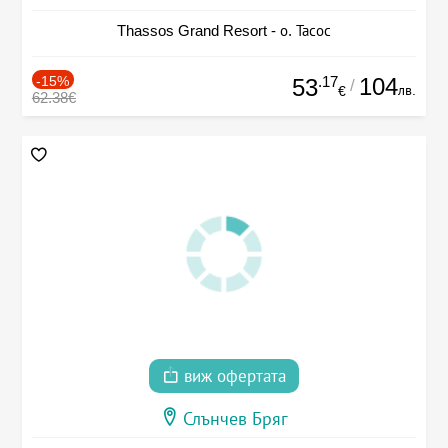
Thassos Grand Resort - о. Тасос
-15%
.17
104
53
/
лв.
€
62.38€
виж офертата
Слънчев Бряг