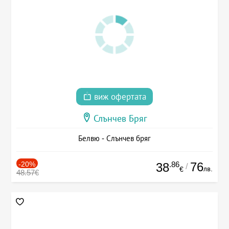
виж офертата
Слънчев Бряг
Белвю - Слънчев бряг
-20%
.86
76
38
/
лв.
€
48.57€