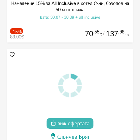
Намаление 15% за All Inclusive в хотел Съни, Созопол на
50 м от плажа
Дата: 30.07 - 30.09 + all inclusive
-15%
.55
.98
70
137
/
€
лв.
83.00€
виж офертата
Слънчев Бряг