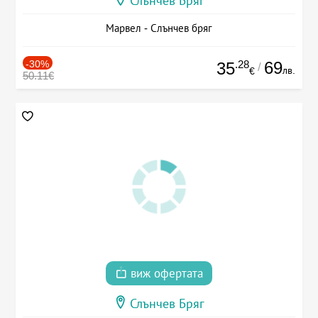
Слънчев Бряг
Марвел - Слънчев бряг
-30%
.28
69
35
/
лв.
€
50.11€
виж офертата
Слънчев Бряг