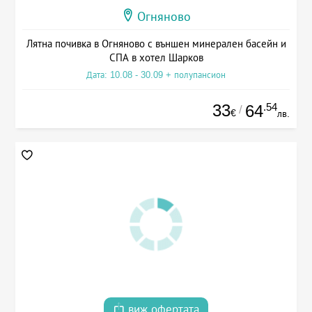
Огняново
Лятна почивка в Огняново с външен минерален басейн и
СПА в хотел Шарков
Дата: 10.08 - 30.09 + полупансион
33
.54
64
/
€
лв.
виж офертата