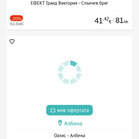
ЕФЕКТ Гранд Виктория - Слънчев бряг
-20%
.42
81
41
/
лв.
€
51.64€
виж офертата
Албена
Оазис - Албена