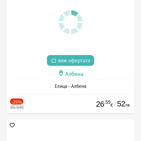
виж офертата
Албена
Елица - Албена
-25%
.59
52
26
/
лв.
€
35.54€