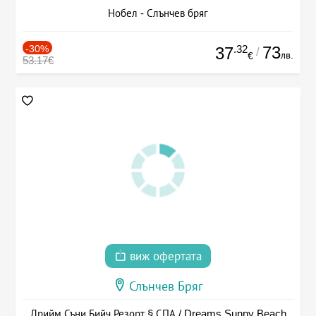
Нобел - Слънчев бряг
-30%
.32
73
37
/
лв.
€
53.17€
виж офертата
Слънчев Бряг
Дрийм Съни Бийч Резорт § СПА / Dreams Sunny Beach