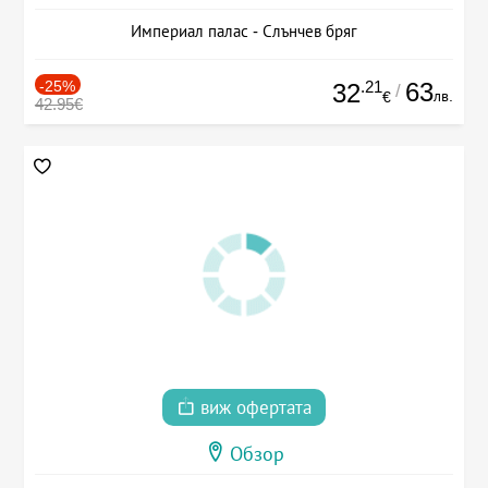
Империал палас - Слънчев бряг
-25%
.21
63
32
/
лв.
€
42.95€
виж офертата
Обзор