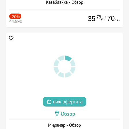
Казабланка - Обзор
-20%
.79
70
35
/
лв.
€
44.99€
виж офертата
Обзор
Мирамар - Обзор