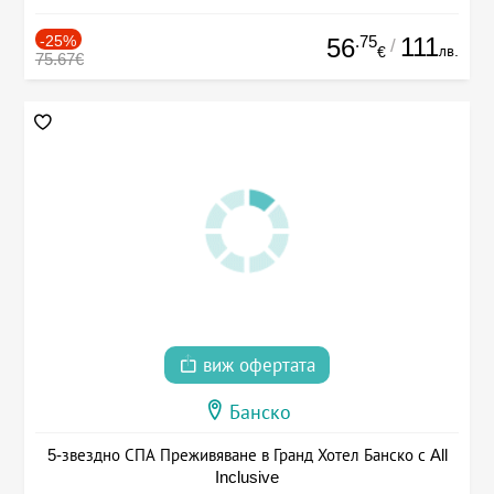
-25%
.75
111
56
/
лв.
€
75.67€
виж офертата
Банско
5-звездно СПА Преживяване в Гранд Хотел Банско с All
Inclusive