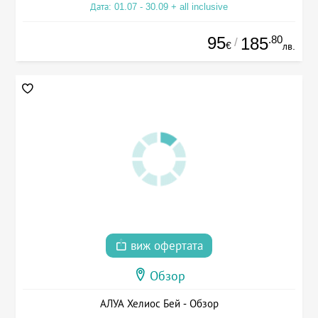
Дата: 01.07 - 30.09 + all inclusive
95
.80
185
/
€
лв.
виж офертата
Обзор
АЛУА Хелиос Бей - Обзор