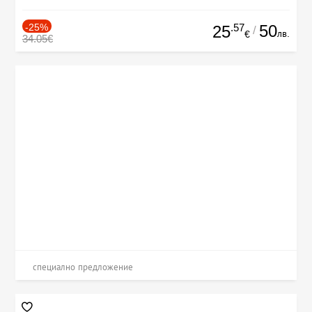
-25%
.57
50
25
/
лв.
€
34.05€
специално предложение