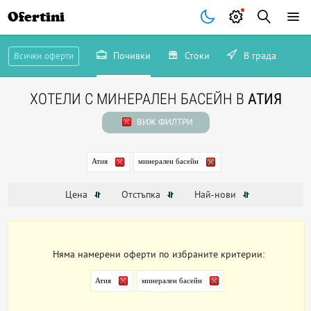
Ofertini
Почивки
Стоки
В града
Всички оферти
ХОТЕЛИ С МИНЕРАЛЕН БАСЕЙН В
АТИЯ
ВИЖ ФИЛТРИ
Атия
минерален басейн
Цена
Отстъпка
Най-нови
Няма намерени оферти по избраните критерии:
Атия
минерален басейн