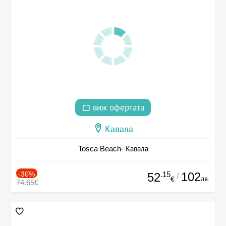
виж офертата
Кавала
Tosca Beach- Кавала
-30%
.15
102
52
/
лв.
€
74.65€