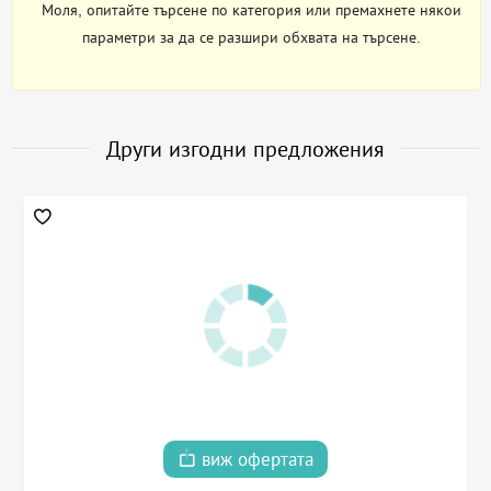
Моля, опитайте търсене по категория или премахнете някои
параметри за да се разшири обхвата на търсене.
Други изгодни предложения
виж офертата