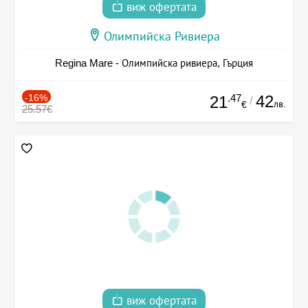
виж офертата
Олимпийска Ривиера
Regina Mare - Олимпийска ривиера, Гърция
-16%
.47
42
21
/
лв.
€
25.57€
виж офертата