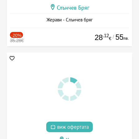
Слънчев Бряг
Жерави - Слънчев бряг
-20%
.12
55
28
/
лв.
€
35.28€
виж офертата