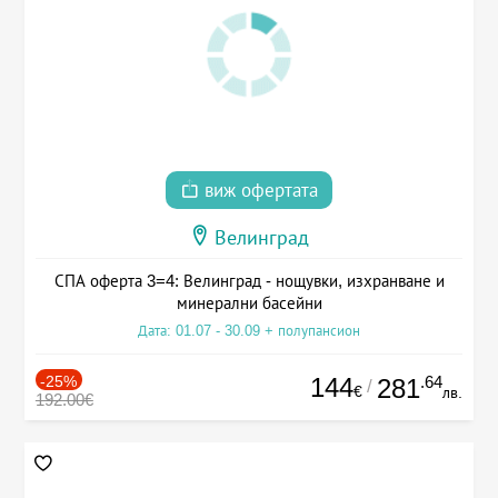
виж офертата
Велинград
СПА оферта 3=4: Велинград - нощувки, изхранване и
минерални басейни
Дата: 01.07 - 30.09 + полупансион
-25%
144
.64
281
/
€
лв.
192.00€