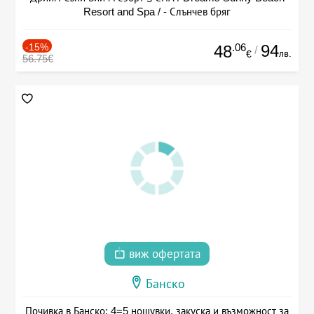
Resort and Spa / - Слънчев бряг
-15%
.06
94
48
/
лв.
€
56.75€
виж офертата
Банско
Почивка в Банско: 4=5 нощувки, закуска и възможност за