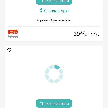
виж офертата
Слънчев Бряг
Корона - Слънчев бряг
-20%
.37
77
39
/
лв.
€
49.08€
виж офертата