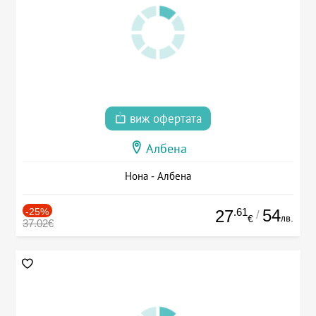
виж офертата
Албена
Нона - Албена
-25%
.61
54
27
/
лв.
€
37.02€