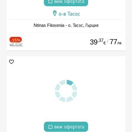
виж офертата
о-в Тасос
Ntinas Filoxenia - о. Тасос, Гърция
-15%
.37
77
39
/
лв.
€
46.53€
виж офертата