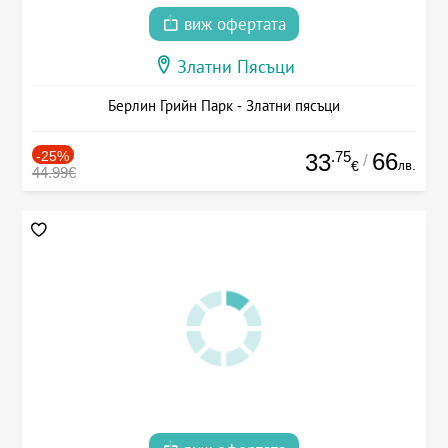
виж офертата
Златни Пясъци
Берлин Грийн Парк - Златни пясъци
-25%
.75
66
33
/
лв.
€
44.99€