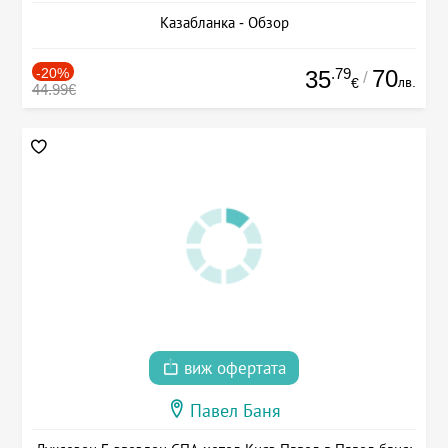
Казабланка - Обзор
-20%
.79
70
35
/
лв.
€
44.99€
виж офертата
Павел Баня