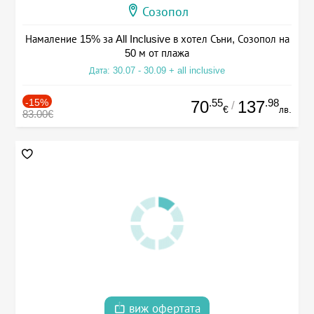
Созопол
Намаление 15% за All Inclusive в хотел Съни, Созопол на
50 м от плажа
Дата: 30.07 - 30.09 + all inclusive
-15%
.55
.98
70
137
/
€
лв.
83.00€
виж офертата