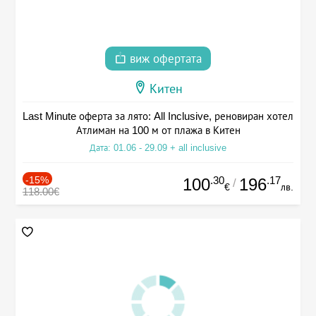
виж офертата
Китен
Last Minute оферта за лято: All Inclusive, реновиран хотел
Атлиман на 100 м от плажа в Китен
Дата: 01.06 - 29.09 + all inclusive
-15%
.30
.17
100
196
/
€
лв.
118.00€