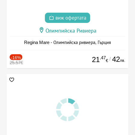
виж офертата
Олимпийска Ривиера
Regina Mare - Олимпийска ривиера, Гърция
-16%
.47
42
21
/
лв.
€
25.57€