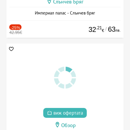
Слънчев Бряг
Империал палас - Слънчев бряг
-25%
.21
63
32
/
лв.
€
42.95€
виж офертата
Обзор