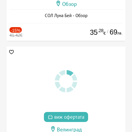
Обзор
СОЛ Луна Бей - Обзор
-15%
.28
69
35
/
лв.
€
41.42€
виж офертата
Велинград