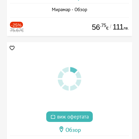
Мирамар - Обзор
-25%
.75
111
56
/
лв.
€
75.67€
виж офертата
Обзор