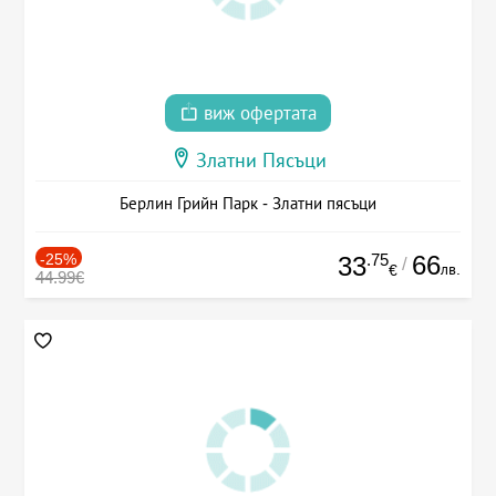
виж офертата
Златни Пясъци
Берлин Грийн Парк - Златни пясъци
-25%
.75
66
33
/
лв.
€
44.99€