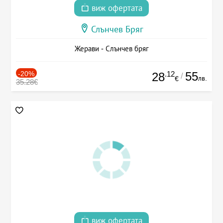
виж офертата
Слънчев Бряг
Жерави - Слънчев бряг
-20%
.12
55
28
/
лв.
€
35.28€
виж офертата