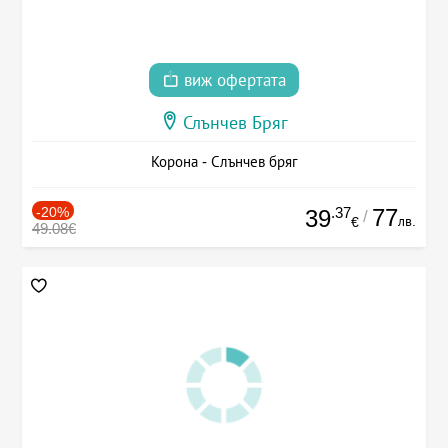
виж офертата
Слънчев Бряг
Корона - Слънчев бряг
-20%
.37
77
39
/
лв.
€
49.08€