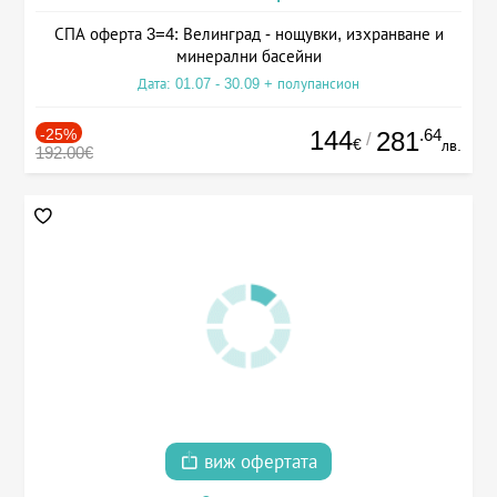
СПА оферта 3=4: Велинград - нощувки, изхранване и
минерални басейни
Дата: 01.07 - 30.09 + полупансион
-25%
144
.64
281
/
€
лв.
192.00€
виж офертата