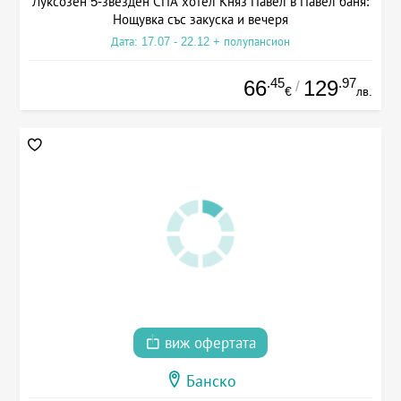
Луксозен 5-звезден СПА хотел Княз Павел в Павел баня:
Нощувка със закуска и вечеря
Дата: 17.07 - 22.12 + полупансион
.45
.97
66
129
/
€
лв.
виж офертата
Банско