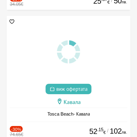
50
25
/
лв.
€
34.05€
виж офертата
Кавала
Tosca Beach- Кавала
-30%
.15
102
52
/
лв.
€
74.65€