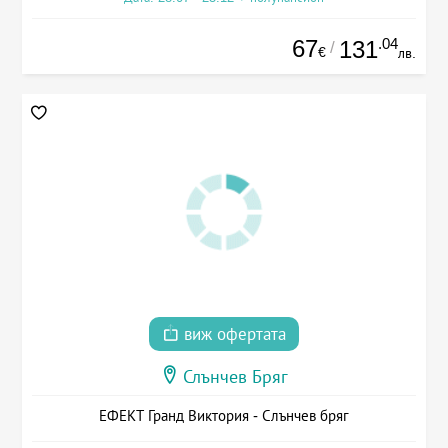
67
.04
131
/
€
лв.
виж офертата
Слънчев Бряг
ЕФЕКТ Гранд Виктория - Слънчев бряг