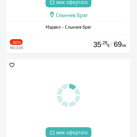
виж офертата
Слънчев Бряг
Марвел - Слънчев бряг
-30%
.28
69
35
/
лв.
€
50.11€
виж офертата