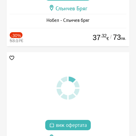
Слънчев Бряг
Нобел - Слънчев бряг
-30%
.32
73
37
/
лв.
€
53.17€
виж офертата