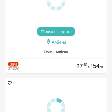
виж офертата
Албена
Нона - Албена
-25%
.61
54
27
/
лв.
€
37.02€