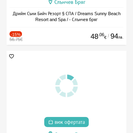
Слънчев Бряг
Дрийм Съни Бийч Резорт § СПА / Dreams Sunny Beach
Resort and Spa / - Слънчев бряг
-15%
.06
94
48
/
лв.
€
56.75€
виж офертата