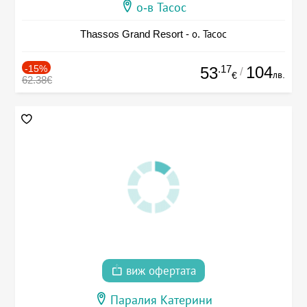
о-в Тасос
Thassos Grand Resort - о. Тасос
-15%
.17
104
53
/
лв.
€
62.38€
виж офертата
Паралия Катерини