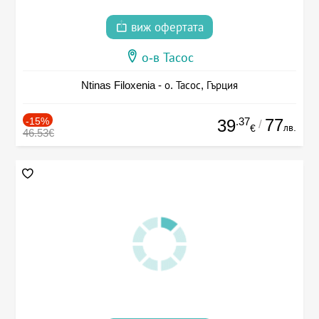
виж офертата
о-в Тасос
Ntinas Filoxenia - о. Тасос, Гърция
-15%
.37
77
39
/
лв.
€
46.53€