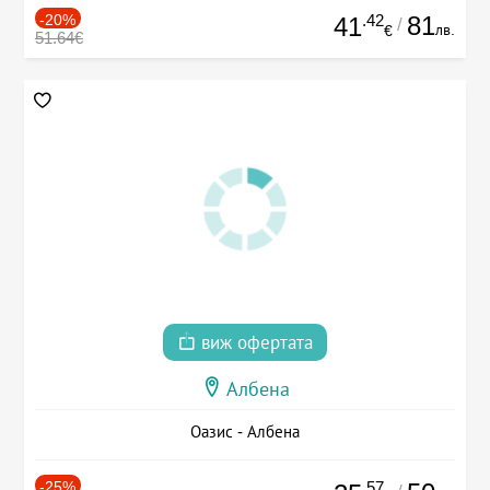
-20%
.42
81
41
/
лв.
€
51.64€
виж офертата
Албена
Оазис - Албена
-25%
.57