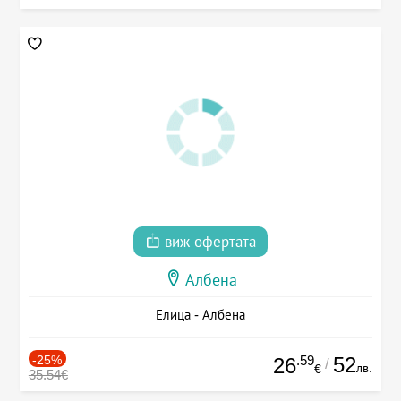
виж офертата
Албена
Елица - Албена
-25%
.59
52
26
/
лв.
€
35.54€