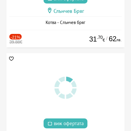
Слънчев Бряг
Котва - Слънчев бряг
-21%
.70
62
31
/
лв.
€
39.88€
виж офертата