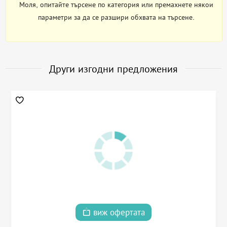
Моля, опитайте търсене по категория или премахнете някои
параметри за да се разшири обхвата на търсене.
Други изгодни предложения
виж офертата