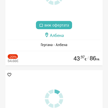
виж офертата
Албена
Гергана - Албена
-20%
.97
86
43
/
лв.
€
54.66€