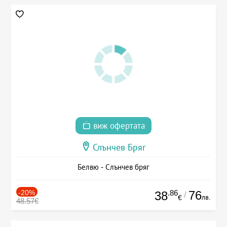
виж офертата
Слънчев Бряг
Белвю - Слънчев бряг
-20%
.86
76
38
/
лв.
€
48.57€