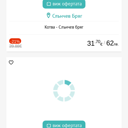
виж офертата
Слънчев Бряг
Котва - Слънчев бряг
-21%
.70
62
31
/
лв.
€
39.88€
виж офертата