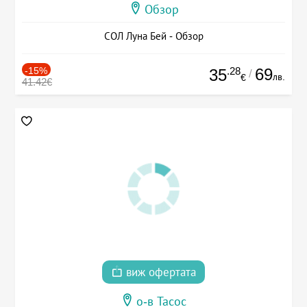
Обзор
СОЛ Луна Бей - Обзор
-15%
.28
69
35
/
лв.
€
41.42€
виж офертата
о-в Тасос