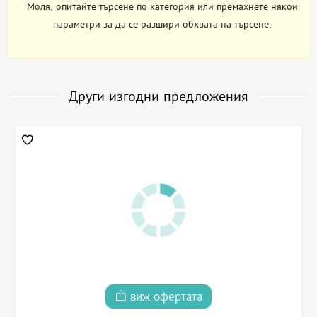
Моля, опитайте търсене по категория или премахнете някои
параметри за да се разшири обхвата на търсене.
Други изгодни предложения
виж офертата