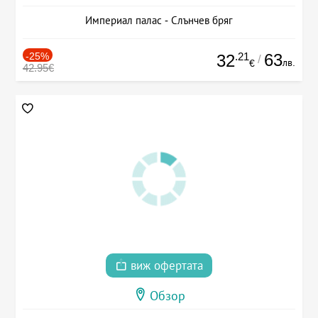
Империал палас - Слънчев бряг
-25%
.21
63
32
/
лв.
€
42.95€
виж офертата
Обзор