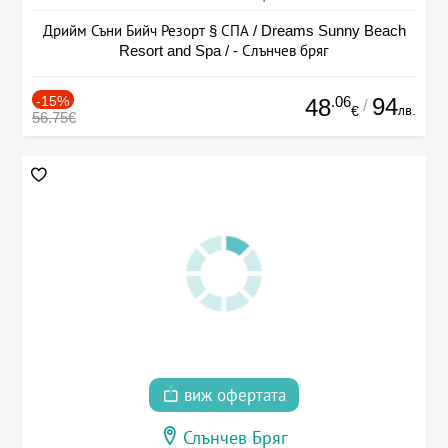
Дрийм Съни Бийч Резорт § СПА / Dreams Sunny Beach
Resort and Spa / - Слънчев бряг
-15%
.06
94
48
/
лв.
€
56.75€
виж офертата
Слънчев Бряг