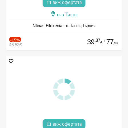
виж офертата
о-в Тасос
Ntinas Filoxenia - о. Тасос, Гърция
-15%
.37
77
39
/
лв.
€
46.53€
виж офертата