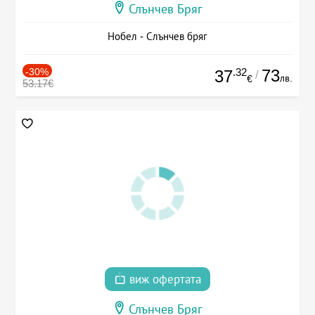
Слънчев Бряг
Нобел - Слънчев бряг
-30%
.32
73
37
/
лв.
€
53.17€
виж офертата
Слънчев Бряг