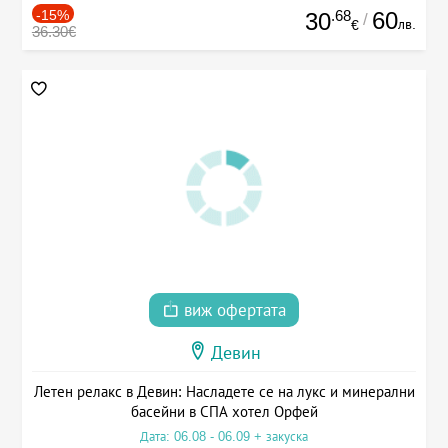
-15%
.68
60
30
/
лв.
€
36.30€
виж офертата
Девин
Летен релакс в Девин: Насладете се на лукс и минерални
басейни в СПА хотел Орфей
Дата: 06.08 - 06.09 + закуска