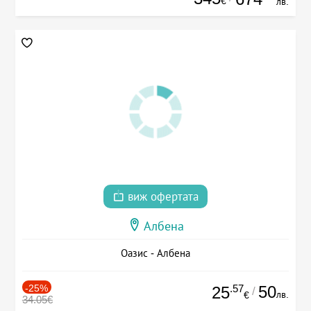
€
лв.
виж офертата
Албена
Оазис - Албена
-25%
.57
50
25
/
лв.
€
34.05€