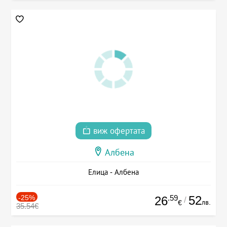
виж офертата
Албена
Елица - Албена
-25%
.59
52
26
/
лв.
€
35.54€