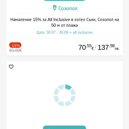
Созопол
Намаление 15% за All Inclusive в хотел Съни, Созопол на
50 м от плажа
Дата: 30.07 - 30.09 + all inclusive
-15%
.55
.98
70
137
/
€
лв.
83.00€