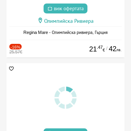
виж офертата
Олимпийска Ривиера
Regina Mare - Олимпийска ривиера, Гърция
-16%
.47
42
21
/
лв.
€
25.57€