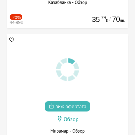
Казабланка - Обзор
-20%
.79
70
35
/
лв.
€
44.99€
виж офертата
Обзор
Мирамар - Обзор