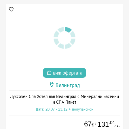
виж офертата
Велинград
Луксозен Спа Хотел във Велинград с Минерални Басейни
и СПА Пакет
Дата: 28.07 - 23.12 + полупансион
67
.04
131
/
€
лв.