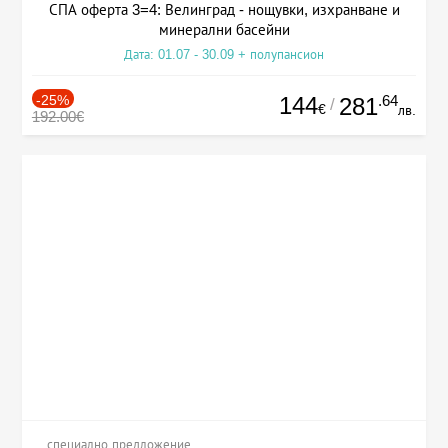
СПА оферта 3=4: Велинград - нощувки, изхранване и
минерални басейни
Дата: 01.07 - 30.09 + полупансион
-25%
144
.64
281
/
€
лв.
192.00€
специално предложение