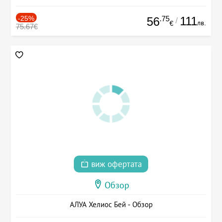
-25%
.75
111
56
/
лв.
€
75.67€
виж офертата
Обзор
АЛУА Хелиос Бей - Обзор