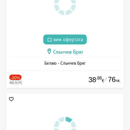
виж офертата
Слънчев Бряг
Белвю - Слънчев бряг
-20%
.86
76
38
/
лв.
€
48.57€