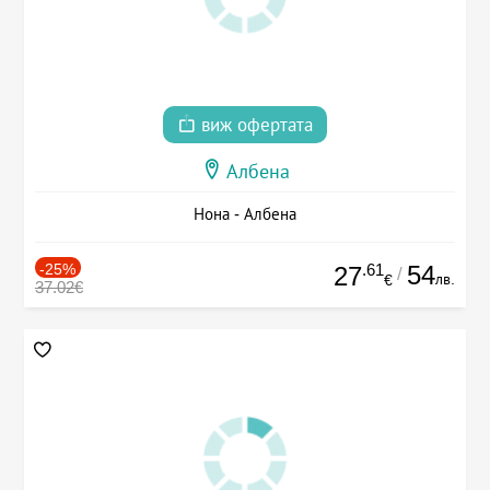
виж офертата
Албена
Нона - Албена
-25%
.61
54
27
/
лв.
€
37.02€