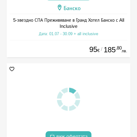
Банско
5-звездно СПА Преживяване в Гранд Хотел Банско с All
Inclusive
Дата: 01.07 - 30.09 + all inclusive
95
.80
185
/
€
лв.
виж офертата