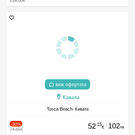
118.00€
виж офертата
Кавала
Tosca Beach- Кавала
-30%
.15
102
52
/
лв.
€
74.65€