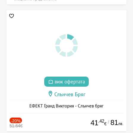
виж офертата
Слънчев Бряг
ЕФЕКТ Гранд Виктория - Слънчев бряг
-20%
.42
81
41
/
лв.
€
51.64€