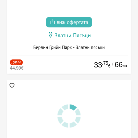
виж офертата
Златни Пясъци
Берлин Грийн Парк - Златни пясъци
-25%
.75
66
33
/
лв.
€
44.99€