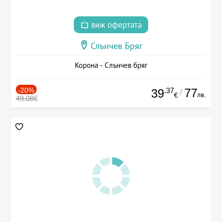
виж офертата
Слънчев Бряг
Корона - Слънчев бряг
-20%
.37
77
39
/
лв.
€
49.08€