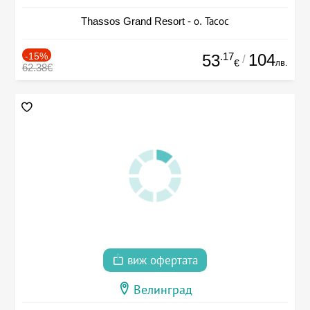
Thassos Grand Resort - о. Тасос
-15%
.17
104
53
/
лв.
€
62.38€
виж офертата
Велинград