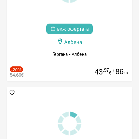
виж офертата
Албена
Гергана - Албена
-20%
.97
86
43
/
лв.
€
54.66€