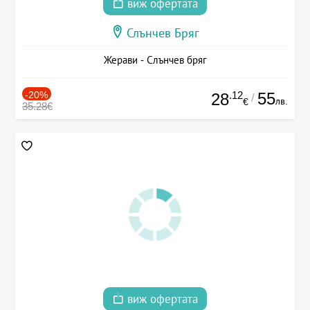
виж офертата
Слънчев Бряг
Жерави - Слънчев бряг
-20%
.12
55
28
/
лв.
€
35.28€
виж офертата