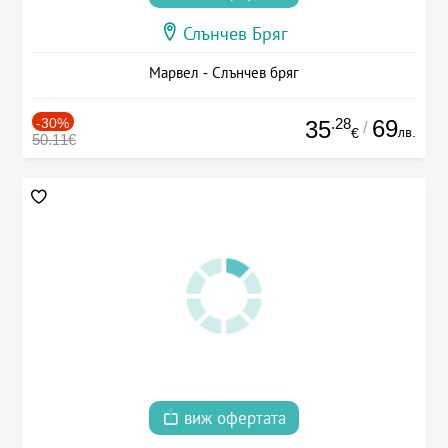
Слънчев Бряг
Марвел - Слънчев бряг
-30%
.28
69
35
/
лв.
€
50.11€
виж офертата