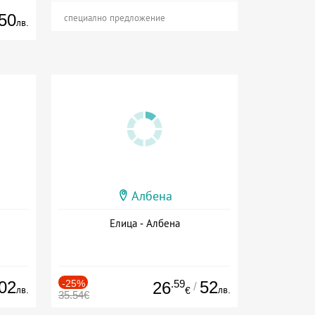
50
специално предложение
лв.
Албена
Елица - Албена
02
-25%
.59
52
26
/
лв.
лв.
€
35.54€