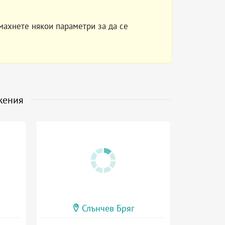
махнете някои параметри за да се
жения
Слънчев Бряг