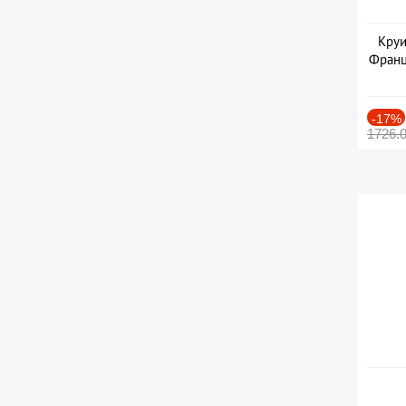
Круи
Франц
-17%
1726.