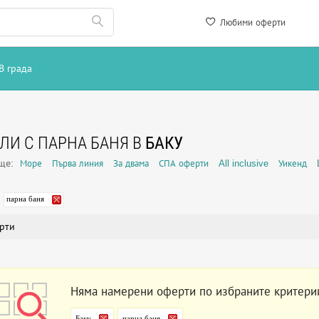
Любими оферти
В града
ЛИ С ПАРНА БАНЯ В
БАКУ
още:
Море
Първа линия
За двама
СПА оферти
All inclusive
Уикенд
парна баня
рти
Няма намерени оферти по избраните критери
Баку
парна баня