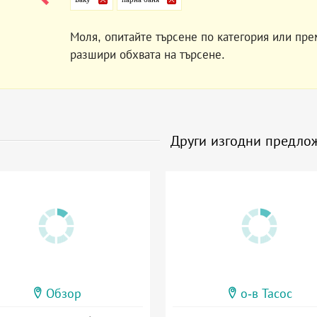
Моля, опитайте търсене по категория или пре
разшири обхвата на търсене.
Други изгодни предло
Обзор
о-в Тасос