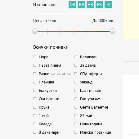
Изхранване
OB
BB
HB
FB
AI
Цена от 0 лв
До 300+ лв
Всички почивки
Море
Великден
Първа линия
За двама
Ранни записвания
СПА оферти
Планина
Уикенд
Екскурзии
Last minute
Ски оферти
Екотуризъм
Круиз
Свети Валентин
1 май
24 май
Коледа
Нова година
8 декември
Майски празници