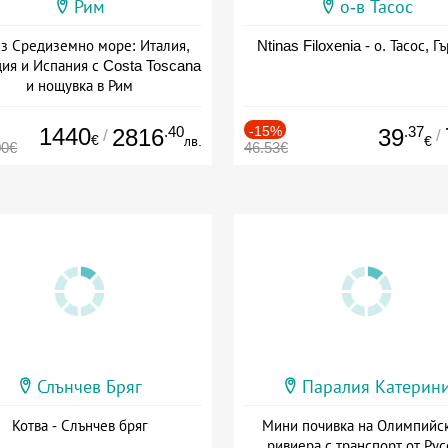
Рим
о-в Тасос
з Средиземно море: Италия,
Ntinas Filoxenia - о. Тасос, Г
ия и Испания с Costa Toscana
и нощувка в Рим
+ пълен пансион
1440
.40
-15%
.37
2816
39
/
/
€
лв.
€
00€
46.53€
Слънчев Бряг
Паралия Катерин
Котва - Слънчев бряг
Мини почивка на Олимпийс
ривиера с транспорт от Рус