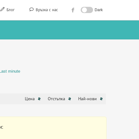
Блог
Връзка с нас
Dark
Last minute
Цена
Отстъпка
Най-нови
и: