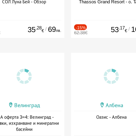
СОЛ Луна Бей - Обзор
Thassos Grand Resort - о. Т
.28
69
-15%
.17
1
35
53
/
/
лв.
€
€
€
62.38€
Велинград
Албена
А оферта 3=4: Велинград -
Оазис - Албена
вки, изхранване и минерални
басейни
а: 01.07 - 30.09 + полупансион