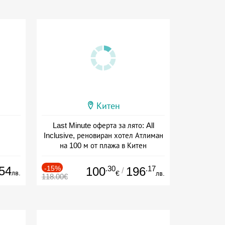
Китен
Last Minute оферта за лято: All
Inclusive, реновиран хотел Атлиман
на 100 м от плажа в Китен
Дата: 01.06 - 29.09 + all inclusive
54
-15%
.30
.17
100
196
/
лв.
€
лв.
118.00€