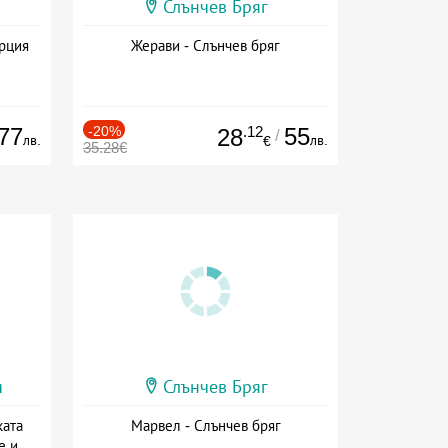
Слънчев Бряг
ърция
Жерави - Слънчев бряг
77
-20%
.12
55
28
/
лв.
лв.
€
35.28€
и
Слънчев Бряг
ката
Марвел - Слънчев бряг
е и