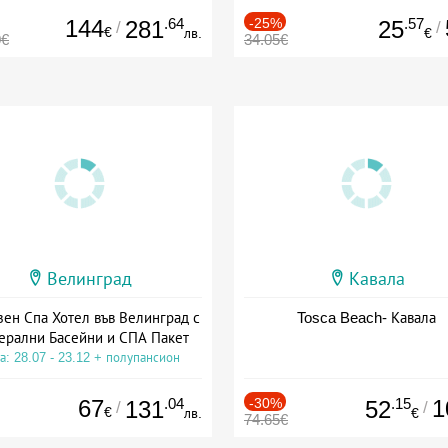
144
.64
-25%
.57
281
25
/
/
€
лв.
€
0€
34.05€
Велинград
Кавала
зен Спа Хотел във Велинград с
Tosca Beach- Кавала
ерални Басейни и СПА Пакет
а: 28.07 - 23.12 + полупансион
67
.04
-30%
.15
1
131
52
/
/
€
лв.
€
74.65€