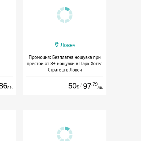
Ловеч
Промоция: Безплатна нощувка при
престой от 3+ нощувки в Парк Хотел
Стратеш в Ловеч
Дата: 14.05 - 01.10 + полупансион
86
50
.79
97
/
лв.
€
лв.