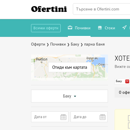
Ofertini
Почивки
Стоки
Всички оферти
Оферти
Почивки
Баку
парна баня
❯
❯
❯
ХОТЕ
Вижте 
Отиди към картата
Баку
0 офе
Баку