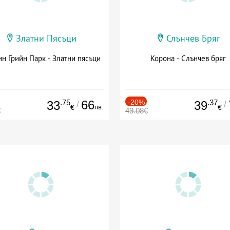
Златни Пясъци
Слънчев Бряг
н Грийн Парк - Златни пясъци
Корона - Слънчев бряг
.75
66
-20%
.37
33
39
/
/
лв.
€
€
€
49.08€