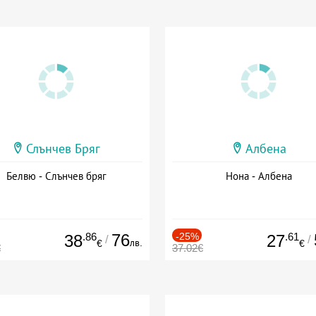
Слънчев Бряг
Албена
Белвю - Слънчев бряг
Нона - Албена
.86
76
-25%
.61
38
27
/
/
лв.
€
€
€
37.02€