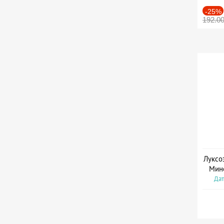
-25%
192.0
Луксо
Мин
Дат