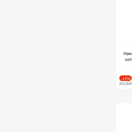
Нама
хот
Дат
-15%
83.00