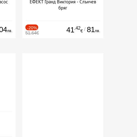
асос
ЕФЕКТ Гранд Виктория - Слънчев
бряг
04
-20%
.42
81
41
/
лв.
лв.
€
51.64€