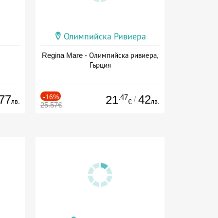
Олимпийска Ривиера
Regina Mare - Олимпийска ривиера,
Гърция
77
-16%
.47
42
21
/
лв.
лв.
€
25.57€