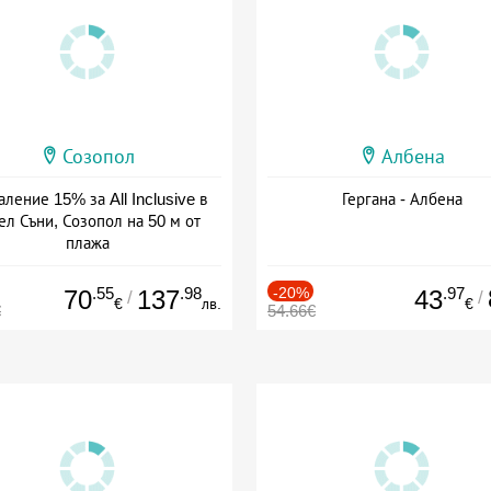
Созопол
Албена
ление 15% за All Inclusive в
Гергана - Албена
ел Съни, Созопол на 50 м от
плажа
а: 30.07 - 30.09 + all inclusive
.55
.98
-20%
.97
70
137
43
/
/
€
лв.
€
€
54.66€