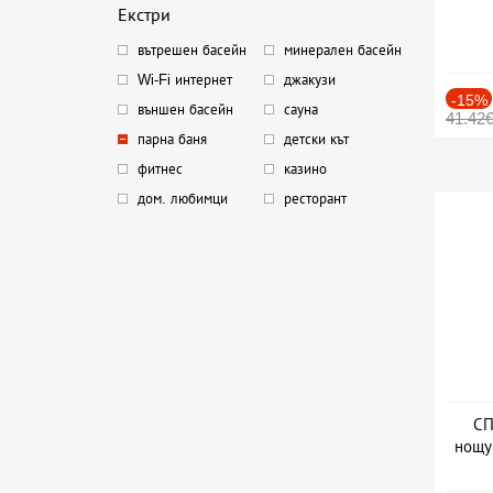
Екстри
вътрешен басейн
минерален басейн
Wi-Fi интернет
джакузи
-15%
външен басейн
сауна
41.42
парна баня
детски кът
фитнес
казино
дом. любимци
ресторант
СП
нощу
Дат