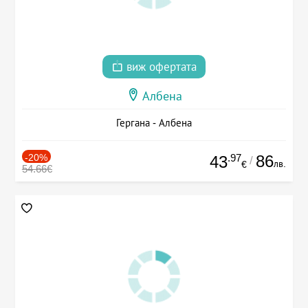
виж офертата
Албена
Гергана - Албена
-20%
.97
86
43
/
лв.
€
54.66€