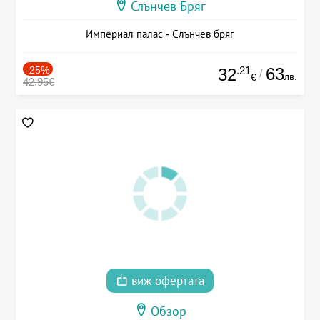
Слънчев Бряг
Империал палас - Слънчев бряг
-25%
.21
63
32
/
лв.
€
42.95€
виж офертата
Обзор