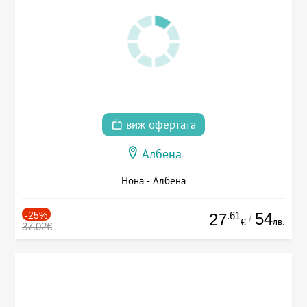
виж офертата
Албена
Нона - Албена
-25%
.61
54
27
/
лв.
€
37.02€