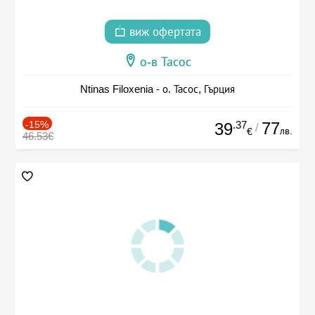
виж офертата
о-в Тасос
Ntinas Filoxenia - о. Тасос, Гърция
-15%
.37
77
39
/
лв.
€
46.53€