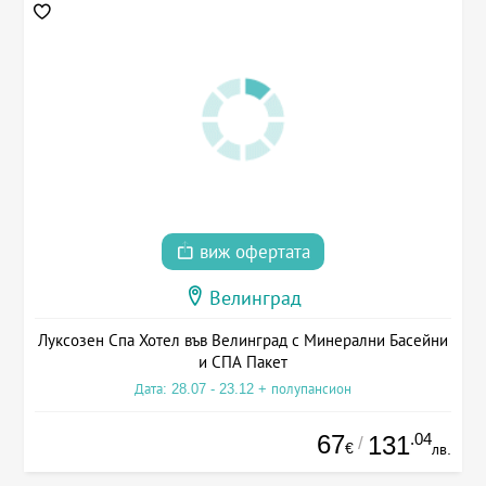
виж офертата
Велинград
Луксозен Спа Хотел във Велинград с Минерални Басейни
и СПА Пакет
Дата: 28.07 - 23.12 + полупансион
67
.04
131
/
€
лв.