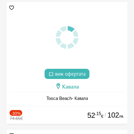
виж офертата
Кавала
Tosca Beach- Кавала
-30%
.15
102
52
/
лв.
€
74.65€