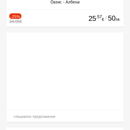
Оазис - Албена
-25%
.57
50
25
/
лв.
€
34.05€
специално предложение