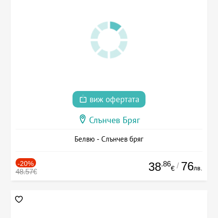
виж офертата
Слънчев Бряг
Белвю - Слънчев бряг
-20%
.86
76
38
/
лв.
€
48.57€