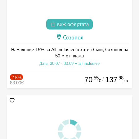
виж офертата
Созопол
Намаление 15% за All Inclusive в хотел Съни, Созопол на
50 м от плажа
Дата: 30.07 - 30.09 + all inclusive
-15%
.55
.98
70
137
/
€
лв.
83.00€