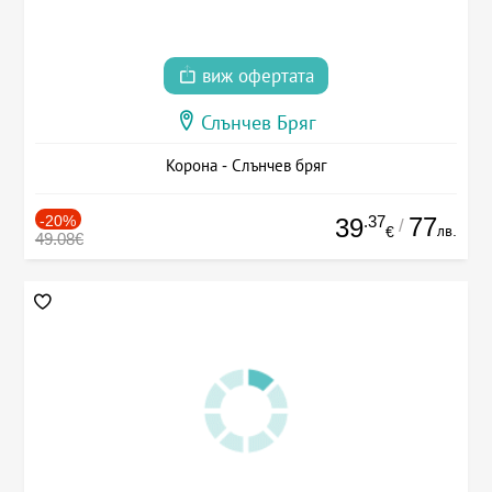
виж офертата
Слънчев Бряг
Корона - Слънчев бряг
-20%
.37
77
39
/
лв.
€
49.08€