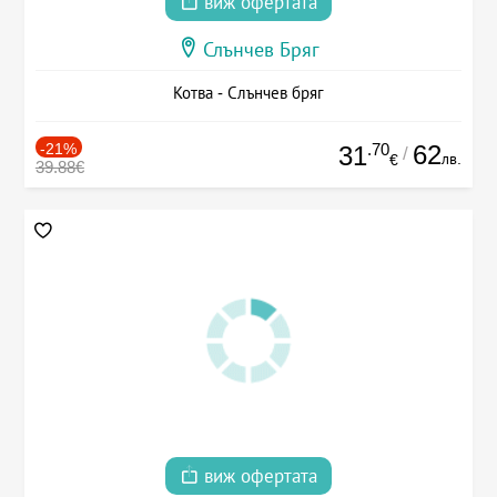
виж офертата
Слънчев Бряг
Котва - Слънчев бряг
-21%
.70
62
31
/
лв.
€
39.88€
виж офертата