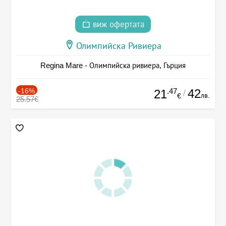
виж офертата
Олимпийска Ривиера
Regina Mare - Олимпийска ривиера, Гърция
-16%
.47
42
21
/
лв.
€
25.57€