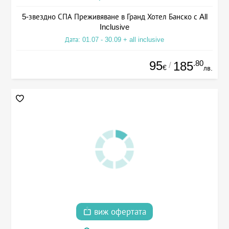
5-звездно СПА Преживяване в Гранд Хотел Банско с All
Inclusive
Дата: 01.07 - 30.09 + all inclusive
95
.80
185
/
€
лв.
виж офертата