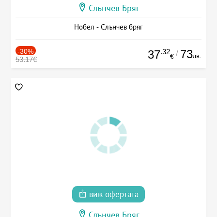
Слънчев Бряг
Нобел - Слънчев бряг
-30%
.32
73
37
/
лв.
€
53.17€
виж офертата
Слънчев Бряг