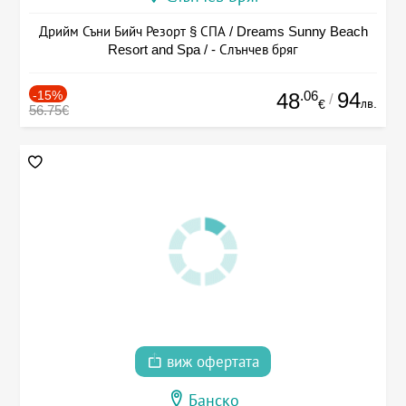
Дрийм Съни Бийч Резорт § СПА / Dreams Sunny Beach
Resort and Spa / - Слънчев бряг
-15%
.06
94
48
/
лв.
€
56.75€
виж офертата
Банско