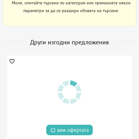
Моля, опитайте търсене по категория или премахнете някои
параметри за да се разшири обхвата на търсене.
Други изгодни предложения
виж офертата