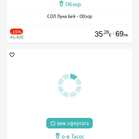
Обзор
СОЛ Луна Бей - Обзор
-15%
.28
69
35
/
лв.
€
41.42€
виж офертата
о-в Тасос