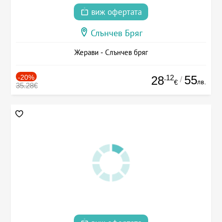
виж офертата
Слънчев Бряг
Жерави - Слънчев бряг
-20%
.12
55
28
/
лв.
€
35.28€