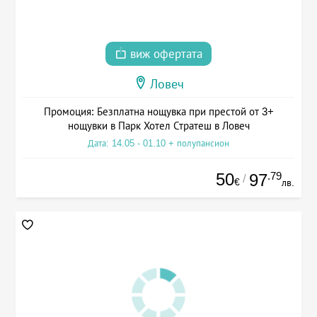
виж офертата
Ловеч
Промоция: Безплатна нощувка при престой от 3+
нощувки в Парк Хотел Стратеш в Ловеч
Дата: 14.05 - 01.10 + полупансион
50
.79
97
/
€
лв.