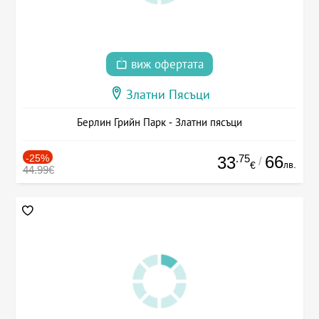
виж офертата
Златни Пясъци
Берлин Грийн Парк - Златни пясъци
-25%
.75
66
33
/
лв.
€
44.99€