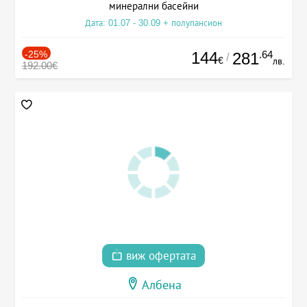
минерални басейни
Дата: 01.07 - 30.09 + полупансион
-25%
144
.64
281
/
€
лв.
192.00€
виж офертата
Албена