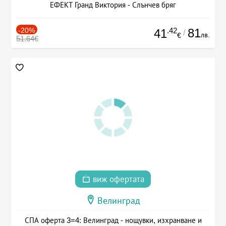
ЕФЕКТ Гранд Виктория - Слънчев бряг
-20%
.42
81
41
/
лв.
€
51.64€
виж офертата
Велинград
СПА оферта 3=4: Велинград - нощувки, изхранване и