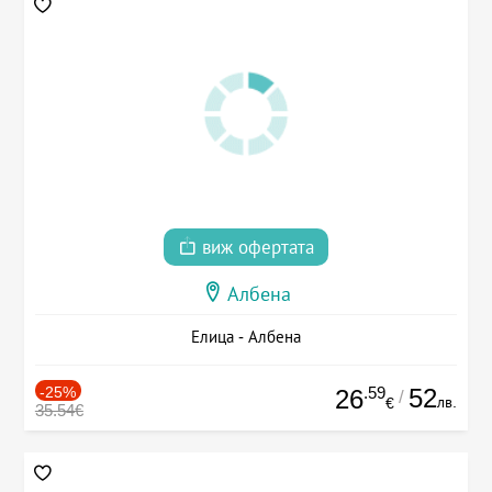
виж офертата
Албена
Елица - Албена
-25%
.59
52
26
/
лв.
€
35.54€