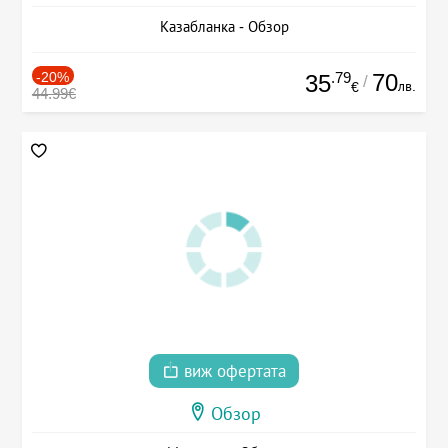
Казабланка - Обзор
-20%
.79
70
35
/
лв.
€
44.99€
виж офертата
Обзор