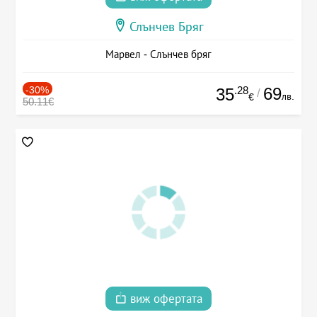
Слънчев Бряг
Марвел - Слънчев бряг
-30%
.28
69
35
/
лв.
€
50.11€
виж офертата