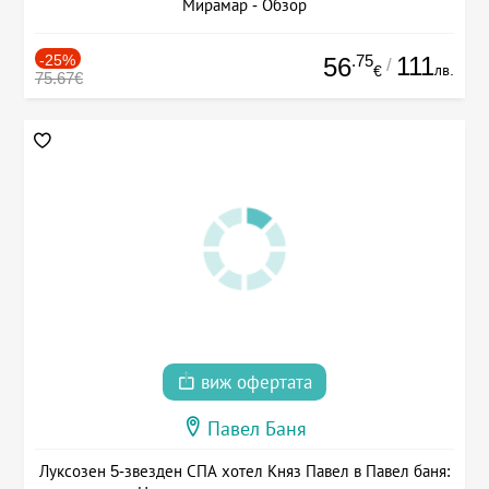
Мирамар - Обзор
-25%
.75
111
56
/
лв.
€
75.67€
виж офертата
Павел Баня
Луксозен 5-звезден СПА хотел Княз Павел в Павел баня: