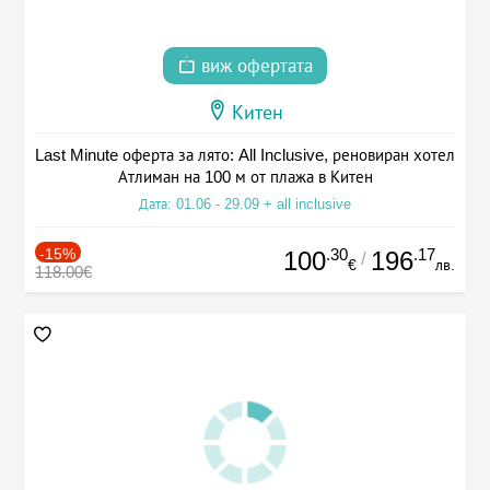
виж офертата
Китен
Last Minute оферта за лято: All Inclusive, реновиран хотел
Атлиман на 100 м от плажа в Китен
Дата: 01.06 - 29.09 + all inclusive
-15%
.30
.17
100
196
/
€
лв.
118.00€