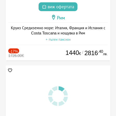
виж офертата
Рим
Круиз Средиземно море: Италия, Франция и Испания с
Costa Toscana и нощувка в Рим
+ пълен пансион
-17%
1440
.40
2816
/
€
лв.
1726.00€