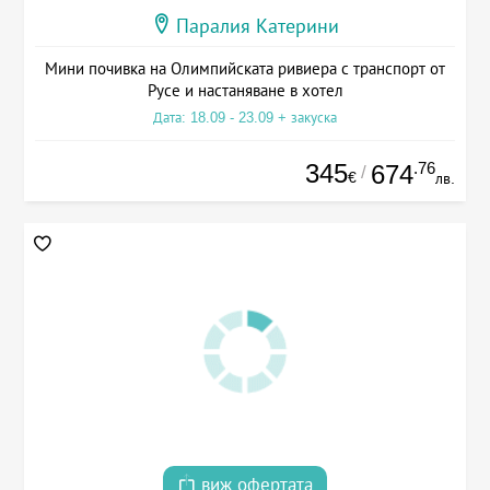
Паралия Катерини
Мини почивка на Олимпийската ривиера с транспорт от
Русе и настаняване в хотел
Дата: 18.09 - 23.09 + закуска
345
.76
674
/
€
лв.
виж офертата