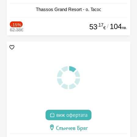
Thassos Grand Resort - о. Тасос
-15%
.17
104
53
/
лв.
€
62.38€
виж офертата
Слънчев Бряг