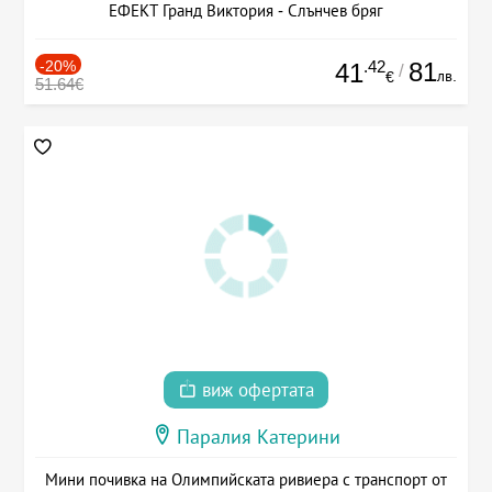
ЕФЕКТ Гранд Виктория - Слънчев бряг
-20%
.42
81
41
/
лв.
€
51.64€
виж офертата
Паралия Катерини
Мини почивка на Олимпийската ривиера с транспорт от