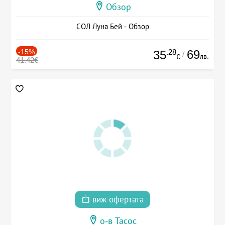
Обзор
СОЛ Луна Бей - Обзор
-15%
.28
69
35
/
лв.
€
41.42€
виж офертата
о-в Тасос