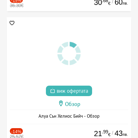
-15%
.68
60
30
/
лв.
€
36.30€
виж офертата
Обзор
Алуа Сън Хелиос Бийч - Обзор
-14%
.99
43
21
/
лв.
€
25.57€