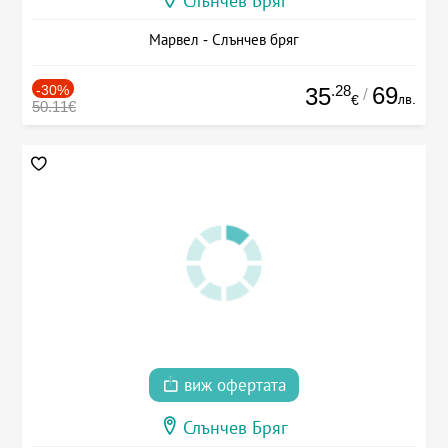
Слънчев Бряг
Марвел - Слънчев бряг
-30%
.28
69
35
/
лв.
€
50.11€
виж офертата
Слънчев Бряг