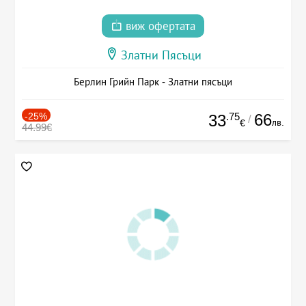
виж офертата
Златни Пясъци
Берлин Грийн Парк - Златни пясъци
-25%
.75
66
33
/
лв.
€
44.99€