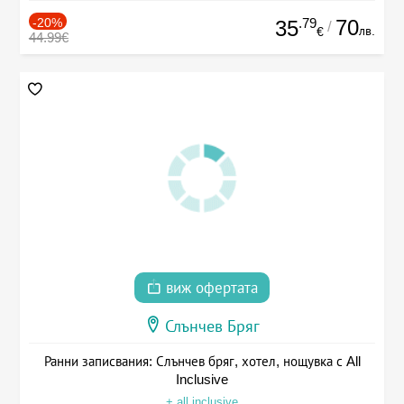
-20%
.79
70
35
/
лв.
€
44.99€
виж офертата
Слънчев Бряг
Ранни записвания: Слънчев бряг, хотел, нощувка с All
Inclusive
+ all inclusive