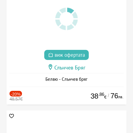
виж офертата
Слънчев Бряг
Белвю - Слънчев бряг
-20%
.86
76
38
/
лв.
€
48.57€