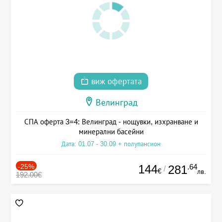
виж офертата
Велинград
СПА оферта 3=4: Велинград - нощувки, изхранване и
минерални басейни
Дата: 01.07 - 30.09 + полупансион
-25%
144
.64
281
/
€
лв.
192.00€