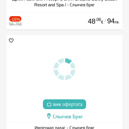
Resort and Spa / - Слънчев бряг
-15%
.06
94
48
/
лв.
€
56.75€
виж офертата
Слънчев Бряг
Империал палас - Слънчев бряг