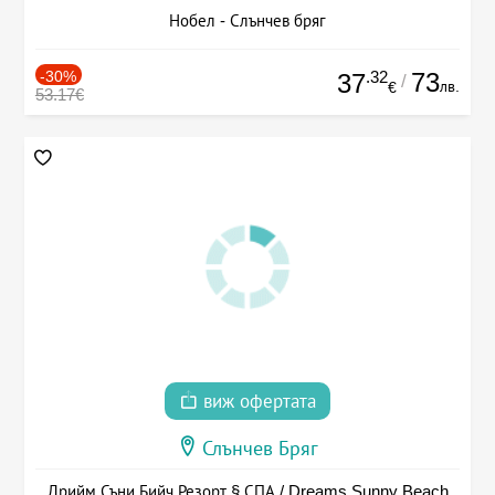
Нобел - Слънчев бряг
-30%
.32
73
37
/
лв.
€
53.17€
виж офертата
Слънчев Бряг
Дрийм Съни Бийч Резорт § СПА / Dreams Sunny Beach