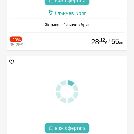
виж офертата
Слънчев Бряг
Жерави - Слънчев бряг
-20%
.12
55
28
/
лв.
€
35.28€
виж офертата