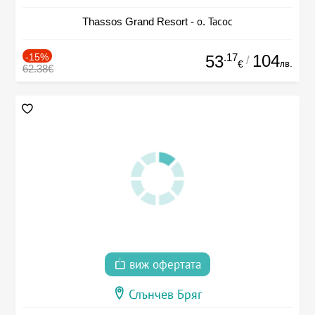
Thassos Grand Resort - о. Тасос
-15%
.17
104
53
/
лв.
€
62.38€
виж офертата
Слънчев Бряг