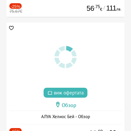
-25%
.75
111
56
/
лв.
€
75.67€
виж офертата
Обзор
АЛУА Хелиос Бей - Обзор