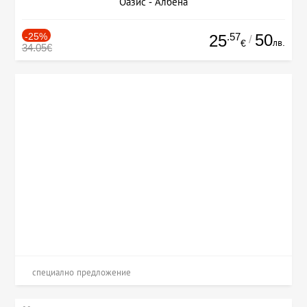
Оазис - Албена
-25%
.57
50
25
/
лв.
€
34.05€
специално предложение