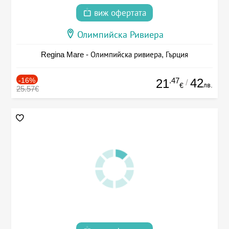
виж офертата
Олимпийска Ривиера
Regina Mare - Олимпийска ривиера, Гърция
-16%
.47
42
21
/
лв.
€
25.57€