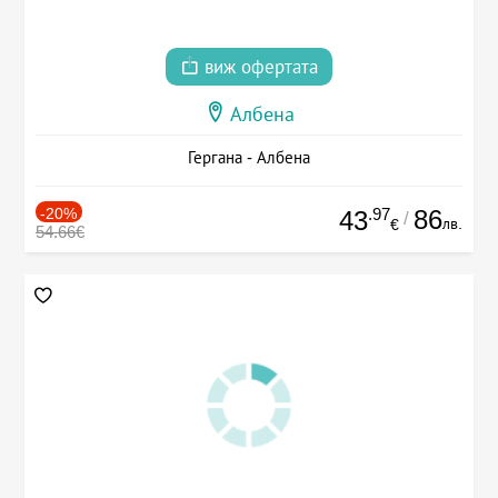
виж офертата
Албена
Гергана - Албена
-20%
.97
86
43
/
лв.
€
54.66€