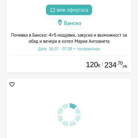
виж офертата
Банско
Почивка в Банско: 4=5 нощувки, закуска и възможност за
обяд и вечеря в хотел Мария Антоанета
Дата: 16.07 - 07.09 + полупансион
120
.70
234
/
€
лв.