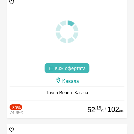
виж офертата
Кавала
Tosca Beach- Кавала
-30%
.15
102
52
/
лв.
€
74.65€