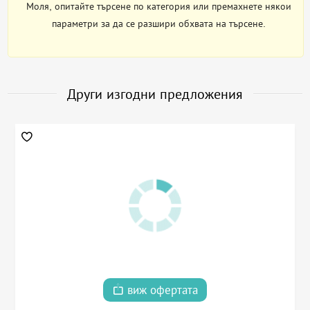
Моля, опитайте търсене по категория или премахнете някои
параметри за да се разшири обхвата на търсене.
Други изгодни предложения
виж офертата