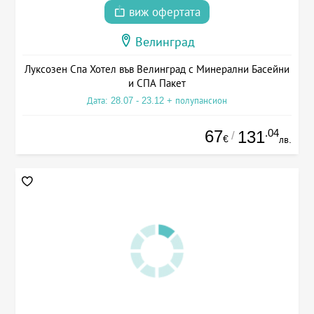
виж офертата
Велинград
Луксозен Спа Хотел във Велинград с Минерални Басейни
и СПА Пакет
Дата: 28.07 - 23.12 + полупансион
67
.04
131
/
€
лв.