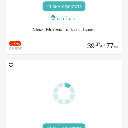
виж офертата
о-в Тасос
Ntinas Filoxenia - о. Тасос, Гърция
-15%
.37
77
39
/
лв.
€
46.53€