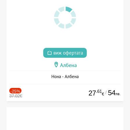
виж офертата
Албена
Нона - Албена
-25%
.61
54
27
/
лв.
€
37.02€