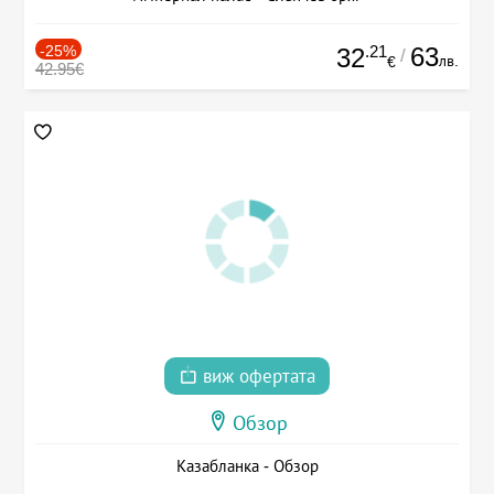
-25%
.21
63
32
/
лв.
€
42.95€
виж офертата
Обзор
Казабланка - Обзор