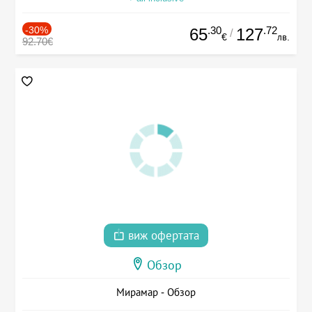
-30%
.30
.72
65
127
/
€
лв.
92.70€
виж офертата
Обзор
Мирамар - Обзор