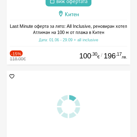
виж офертата
Китен
Last Minute оферта за лято: All Inclusive, реновиран хотел
Атлиман на 100 м от плажа в Китен
Дата: 01.06 - 29.09 + all inclusive
-15%
.30
.17
100
196
/
€
лв.
118.00€