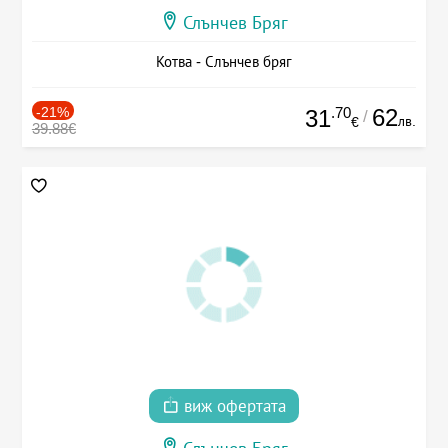
Слънчев Бряг
Котва - Слънчев бряг
-21%
.70
62
31
/
лв.
€
39.88€
виж офертата