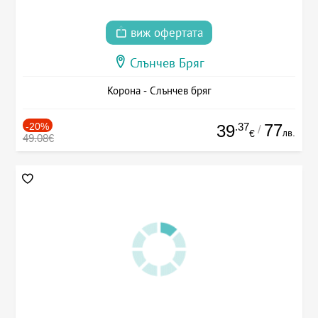
виж офертата
Слънчев Бряг
Корона - Слънчев бряг
-20%
.37
77
39
/
лв.
€
49.08€