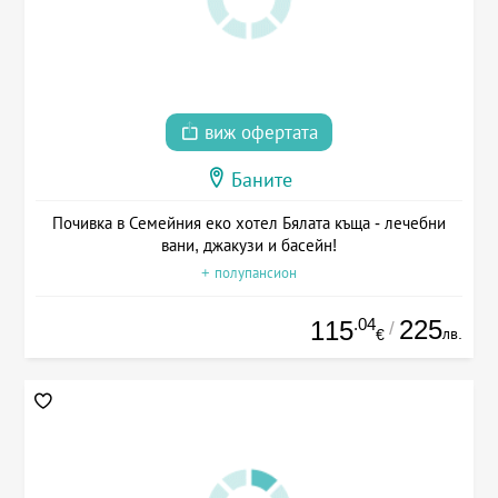
виж офертата
Баните
Почивка в Семейния еко хотел Бялата къща - лечебни
вани, джакузи и басейн!
+ полупансион
.04
225
115
/
лв.
€