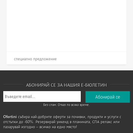
специално предложение
АБОНИРАЙ СЕ ЗА НАШИЯ Е-БЮЛЕТИН
Без спам. Отказ по всяко време.
Ofertini
събира най-добрите оферти за почивки, продукти и услуги с
отстъпки до -60%. Резервирай уикенд в планината, СПА релакс или
пазарувай изгодно – всичко на едно място!