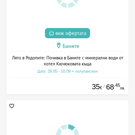
виж офертата
Баните
Лято в Родопите: Почивка в Баните с минерални води от
хотел Кючюковата къща
Дата: 29.05 - 10.09 + полупансион
35
.45
68
/
€
лв.