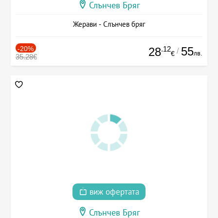
Слънчев Бряг
Жерави - Слънчев бряг
-20%
.12
55
28
/
лв.
€
35.28€
виж офертата
Слънчев Бряг