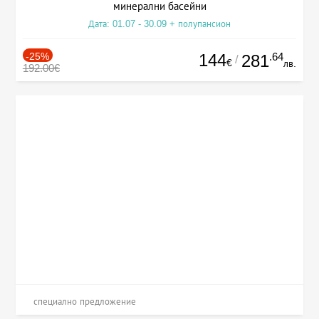
минерални басейни
Дата: 01.07 - 30.09 + полупансион
-25%
144
.64
281
/
€
лв.
192.00€
специално предложение