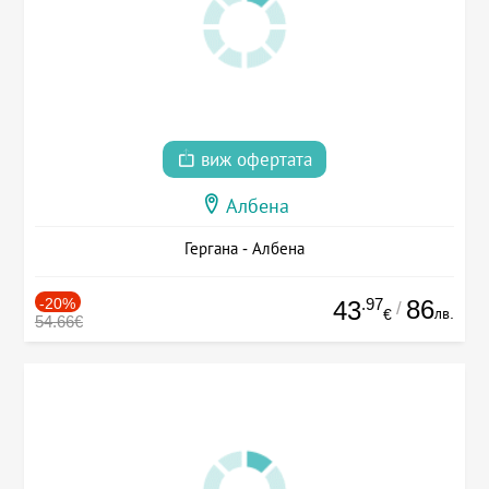
виж офертата
Албена
Гергана - Албена
-20%
.97
86
43
/
лв.
€
54.66€