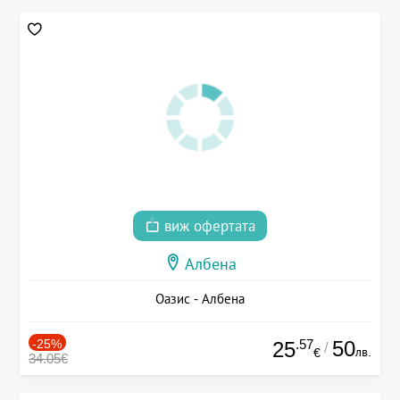
виж офертата
Албена
Оазис - Албена
-25%
.57
50
25
/
лв.
€
34.05€