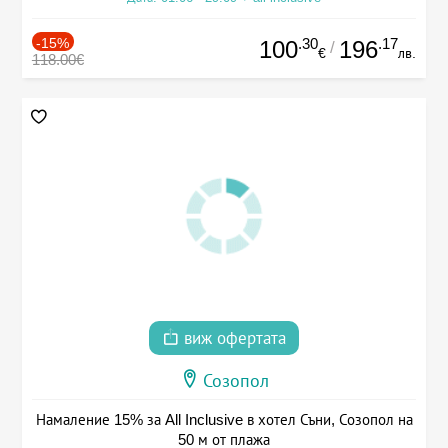
-15%
.30
.17
100
196
/
€
лв.
118.00€
виж офертата
Созопол
Намаление 15% за All Inclusive в хотел Съни, Созопол на
50 м от плажа