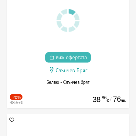
виж офертата
Слънчев Бряг
Белвю - Слънчев бряг
-20%
.86
76
38
/
лв.
€
48.57€