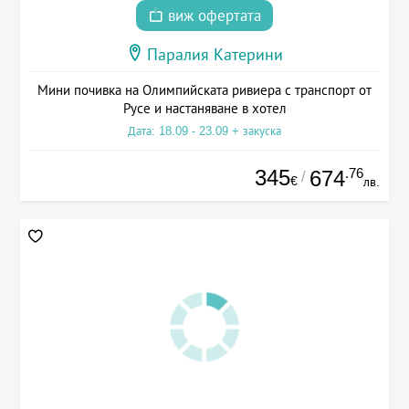
виж офертата
Паралия Катерини
Мини почивка на Олимпийската ривиера с транспорт от
Русе и настаняване в хотел
Дата: 18.09 - 23.09 + закуска
345
.76
674
/
€
лв.