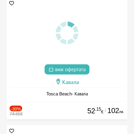
виж офертата
Кавала
Tosca Beach- Кавала
-30%
.15
102
52
/
лв.
€
74.65€