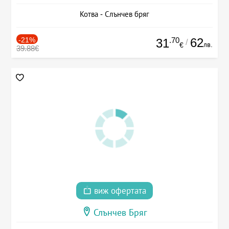
Котва - Слънчев бряг
-21%
.70
62
31
/
лв.
€
39.88€
виж офертата
Слънчев Бряг