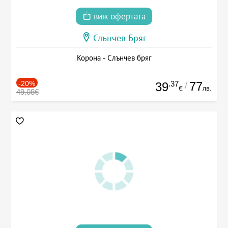
виж офертата
Слънчев Бряг
Корона - Слънчев бряг
-20%
.37
77
39
/
лв.
€
49.08€