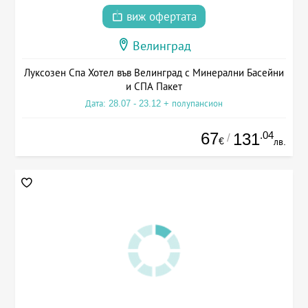
виж офертата
Велинград
Луксозен Спа Хотел във Велинград с Минерални Басейни
и СПА Пакет
Дата: 28.07 - 23.12 + полупансион
67
.04
131
/
€
лв.