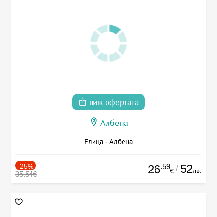
виж офертата
Албена
Елица - Албена
-25%
.59
52
26
/
лв.
€
35.54€