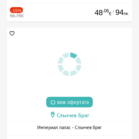
-15%
.06
94
48
/
лв.
€
56.75€
виж офертата
Слънчев Бряг
Империал палас - Слънчев бряг