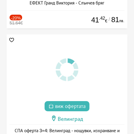
ЕФЕКТ Гранд Виктория - Слънчев бряг
-20%
.42
81
41
/
лв.
€
51.64€
виж офертата
Велинград
СПА оферта 3=4: Велинград - нощувки, изхранване и