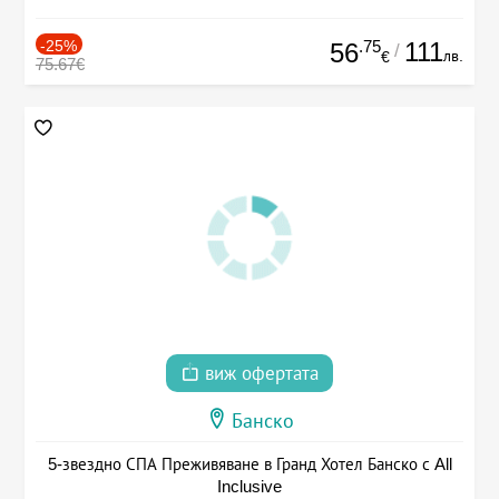
-25%
.75
111
56
/
лв.
€
75.67€
виж офертата
Банско
5-звездно СПА Преживяване в Гранд Хотел Банско с All
Inclusive