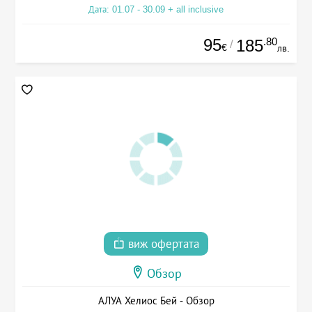
Дата: 01.07 - 30.09 + all inclusive
95
.80
185
/
€
лв.
виж офертата
Обзор
АЛУА Хелиос Бей - Обзор