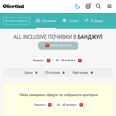
Ofertini
Почивки
Стоки
В града
Всички оферти
ALL INCLUSIVE ПОЧИВКИ В
БАНДЖУЛ
ВИЖ ФИЛТРИ
Банджул
AI - all inclusive
Цена
Отстъпка
Най-нови
Няма намерени оферти по избраните критерии:
Банджул
AI - all inclusive