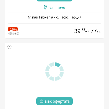
о-в Тасос
Ntinas Filoxenia - о. Тасос, Гърция
-15%
.37
77
39
/
лв.
€
46.53€
виж офертата