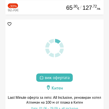
-30%
.30
.72
65
127
/
€
лв.
92.70€
виж офертата
Китен
Last Minute оферта за лято: All Inclusive, реновиран хотел
Атлиман на 100 м от плажа в Китен
Дата: 01.06 - 29.09 + all inclusive