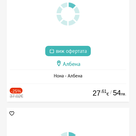
виж офертата
Албена
Нона - Албена
-25%
.61
54
27
/
лв.
€
37.02€