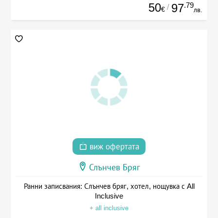
50
.79
97
/
€
лв.
виж офертата
Слънчев Бряг
Ранни записвания: Слънчев бряг, хотел, нощувка с All
Inclusive
+ all inclusive