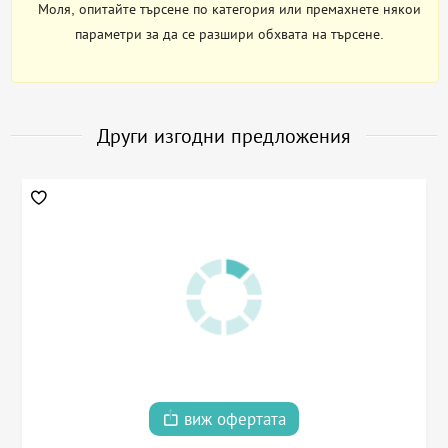
Моля, опитайте търсене по категория или премахнете някои
параметри за да се разшири обхвата на търсене.
Други изгодни предложения
виж офертата