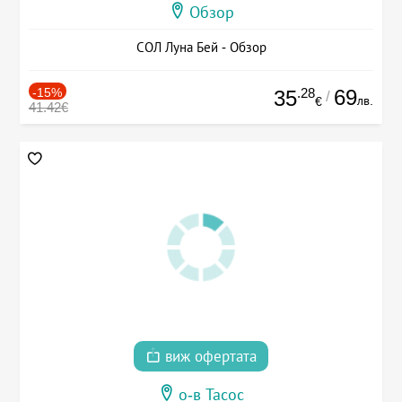
Обзор
СОЛ Луна Бей - Обзор
-15%
.28
69
35
/
лв.
€
41.42€
виж офертата
о-в Тасос