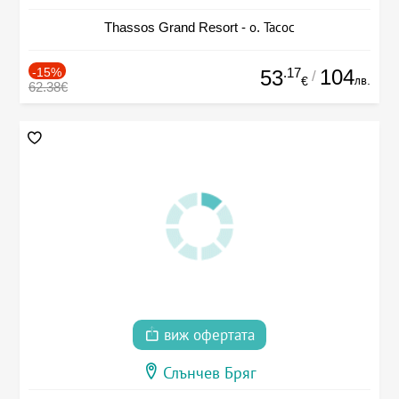
Thassos Grand Resort - о. Тасос
-15%
.17
104
53
/
лв.
€
62.38€
виж офертата
Слънчев Бряг