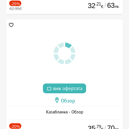
-25%
.21
63
32
/
лв.
€
42.95€
виж офертата
Обзор
Казабланка - Обзор
-20%
.79
70
35
/