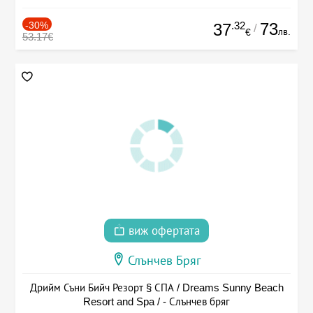
-30%
.32
73
37
/
лв.
€
53.17€
виж офертата
Слънчев Бряг
Дрийм Съни Бийч Резорт § СПА / Dreams Sunny Beach
Resort and Spa / - Слънчев бряг