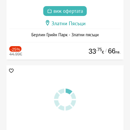
виж офертата
Златни Пясъци
Берлин Грийн Парк - Златни пясъци
-25%
.75
66
33
/
лв.
€
44.99€