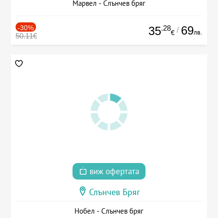
Марвел - Слънчев бряг
-30%
.28
69
35
/
лв.
€
50.11€
виж офертата
Слънчев Бряг
Нобел - Слънчев бряг