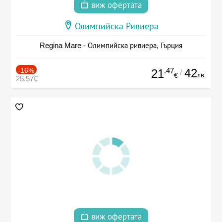
виж офертата
Олимпийска Ривиера
Regina Mare - Олимпийска ривиера, Гърция
-16%
.47
42
21
/
лв.
€
25.57€
виж офертата