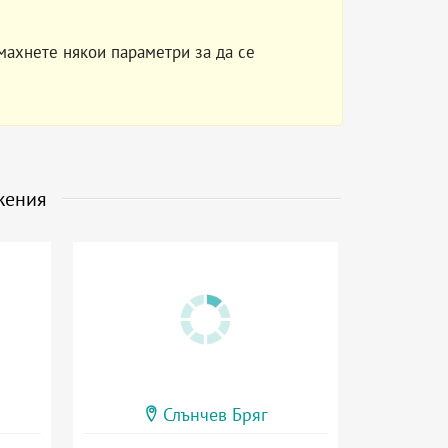
махнете някои параметри за да се
жения
Слънчев Бряг