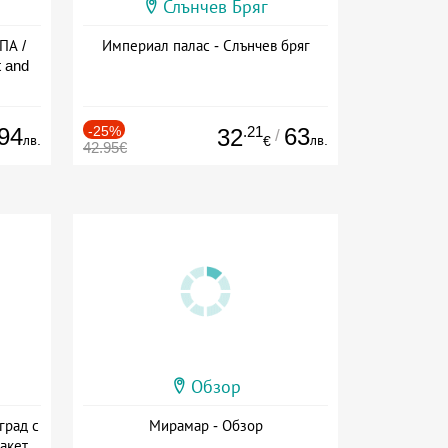
Слънчев Бряг
ПА /
Империал палас - Слънчев бряг
 and
94
-25%
.21
63
32
/
лв.
лв.
€
42.95€
Обзор
град с
Мирамар - Обзор
акет