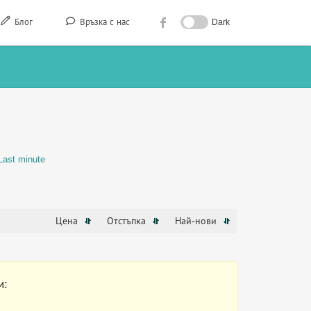
Блог
Връзка с нас
Dark
Last minute
Цена
Отстъпка
Най-нови
и: