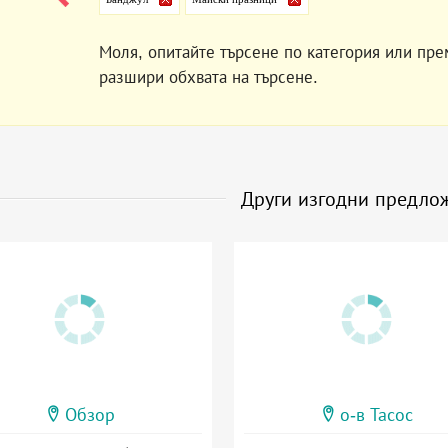
Моля, опитайте търсене по категория или пре
разшири обхвата на търсене.
Други изгодни предло
Обзор
о-в Тасос