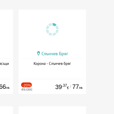
Слънчев Бряг
ясъци
Корона - Слънчев бряг
66
-20%
.37
77
39
/
лв.
лв.
€
49.08€