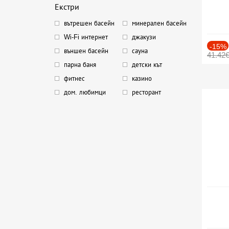
Екстри
вътрешен басейн
минерален басейн
Wi-Fi интернет
джакузи
-15%
външен басейн
сауна
41.42
парна баня
детски кът
фитнес
казино
дом. любимци
ресторант