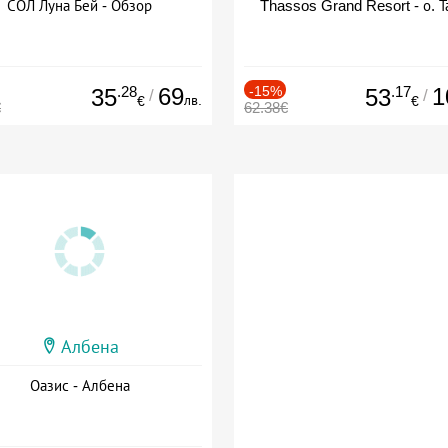
СОЛ Луна Бей - Обзор
Thassos Grand Resort - о. Т
.28
69
-15%
.17
1
35
53
/
/
лв.
€
€
€
62.38€
Албена
Оазис - Албена