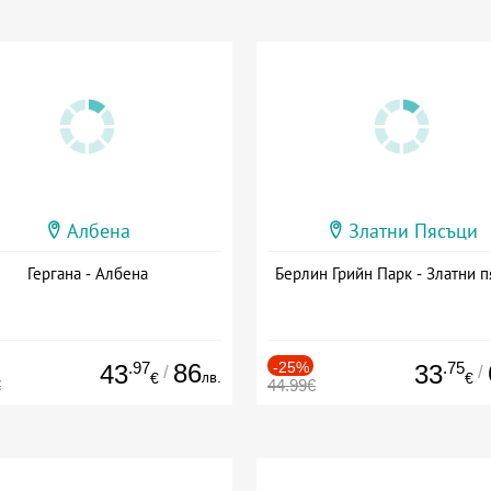
Албена
Златни Пясъци
Гергана - Албена
Берлин Грийн Парк - Златни п
.97
86
-25%
.75
43
33
/
/
лв.
€
€
€
44.99€