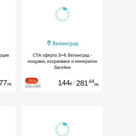
Велинград
ърция
СПА оферта 3=4: Велинград -
нощувки, изхранване и минерални
басейни
Дата: 01.07 - 30.09 + полупансион
77
-25%
144
.64
281
/
лв.
€
лв.
192.00€