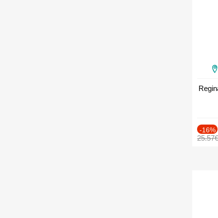
Regin
-16%
25.57