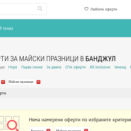
Любими оферти
В града
ТИ ЗА МАЙСКИ ПРАЗНИЦИ В
БАНДЖУЛ
още:
Море
Първа линия
За двама
СПА оферти
All inclusive
Уикенд
Майски празници
рти
Няма намерени оферти по избраните критери
Банджул
Майски празници