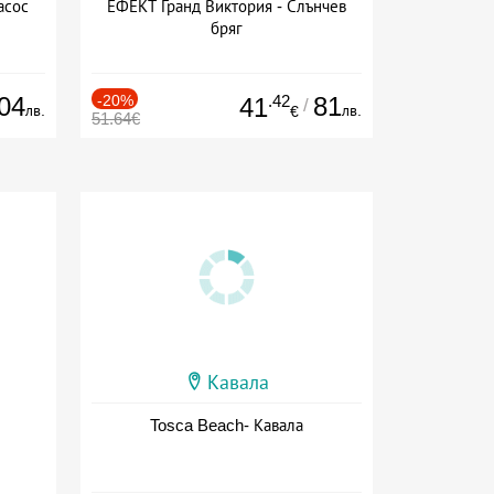
асос
ЕФЕКТ Гранд Виктория - Слънчев
бряг
04
-20%
.42
81
41
/
лв.
лв.
€
51.64€
Кавала
Tosca Beach- Кавала