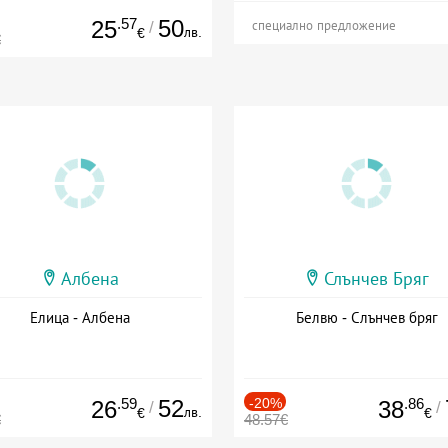
.57
50
25
/
специално предложение
лв.
€
€
Албена
Слънчев Бряг
Елица - Албена
Белвю - Слънчев бряг
.59
52
-20%
.86
26
38
/
/
лв.
€
€
€
48.57€