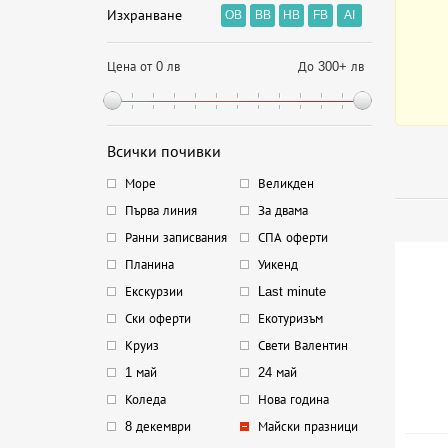
Изхранване
OB
BB
HB
FB
AI
Цена от 0 лв
До 300+ лв
Всички почивки
Море
Великден
Първа линия
За двама
Ранни записвания
СПА оферти
Планина
Уикенд
Екскурзии
Last minute
Ски оферти
Екотуризъм
Круиз
Свети Валентин
1 май
24 май
Коледа
Нова година
8 декември
Майски празници