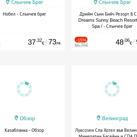
Слънчев Бряг
Слънчев Бряг
Нобел - Слънчев бряг
Дрийм Съни Бийч Резорт § С
Dreams Sunny Beach Resort
Spa / - Слънчев бряг
.32
73
-15%
.06
37
48
/
/
лв.
€
€
€
56.75€
Обзор
Велинград
Казабланка - Обзор
Луксозен Спа Хотел във Велин
Минерални Басейни и СПА П