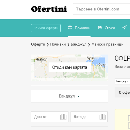
Ofertini
Почивки
Стоки
Всички оферти
Оферти
Почивки
Банджул
Майски празници
❯
❯
❯
ОФЕР
Вижте 
Отиди към картата
Банджул
0 офе
Банджул