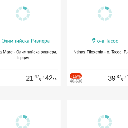
Олимпийска Ривиера
о-в Тасос
a Mare - Олимпийска ривиера,
Ntinas Filoxenia - о. Тасос, Г
Гърция
.47
42
-15%
.37
21
39
/
/
лв.
€
€
€
46.53€