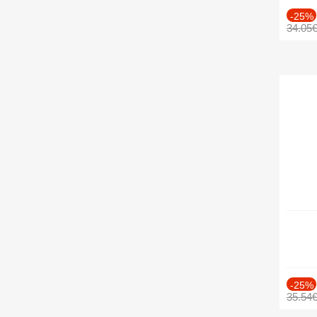
-25%
34.05
-25%
35.54