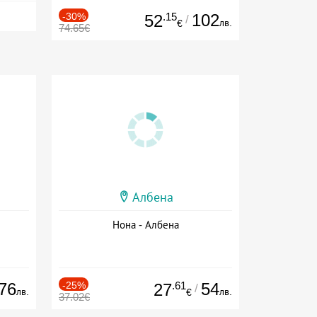
-30%
.15
102
52
/
лв.
€
74.65€
Албена
Нона - Албена
76
-25%
.61
54
27
/
лв.
лв.
€
37.02€