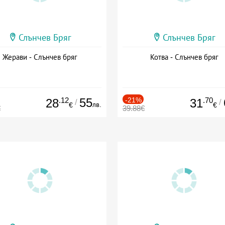
Слънчев Бряг
Слънчев Бряг
Жерави - Слънчев бряг
Котва - Слънчев бряг
.12
55
-21%
.70
28
31
/
/
лв.
€
€
€
39.88€