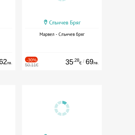
Слънчев Бряг
Марвел - Слънчев бряг
62
-30%
.28
69
35
/
лв.
лв.
€
50.11€