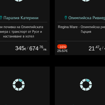
Паралия Катерини
Олимпийска Ривие
и почивка на Олимпийската
Regina Mare - Олимпийска ри
виера с транспорт от Русе и
Гърция
настаняване в хотел
Дата: 18.09 - 23.09 + закуска
345
.76
-16%
.47
674
21
/
/
€
лв.
€
25.57€