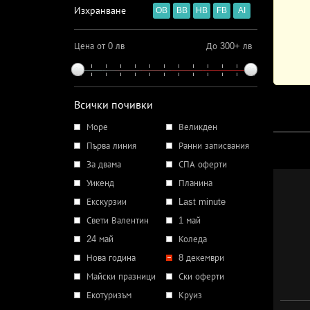
Изхранване
OB
BB
HB
FB
AI
Цена от 0 лв
До 300+ лв
Всички почивки
Море
Великден
Първа линия
Ранни записвания
За двама
СПА оферти
Уикенд
Планина
Екскурзии
Last minute
Свети Валентин
1 май
24 май
Коледа
Нова година
8 декември
Майски празници
Ски оферти
Екотуризъм
Круиз