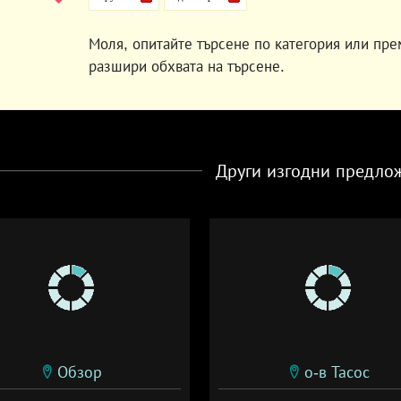
Моля, опитайте търсене по категория или пре
разшири обхвата на търсене.
Други изгодни предло
Обзор
о-в Тасос