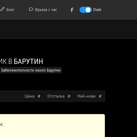
Блог
Връзка с нас
Dark
ИК В
БАРУТИН
Забележителности около Барутин
Цена
Отстъпка
Най-нови
и: