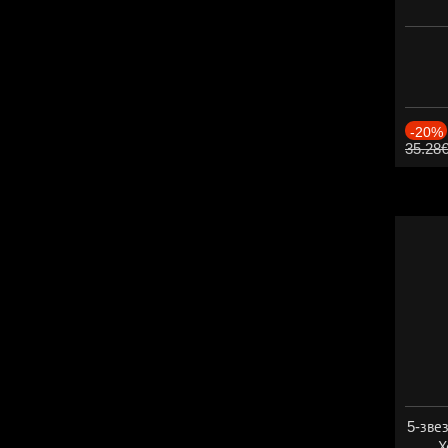
-20%
35.28
5-зве
Х