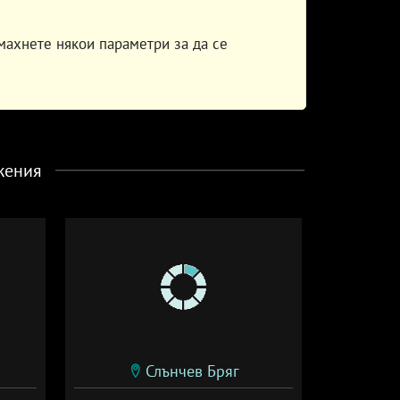
махнете някои параметри за да се
жения
Слънчев Бряг