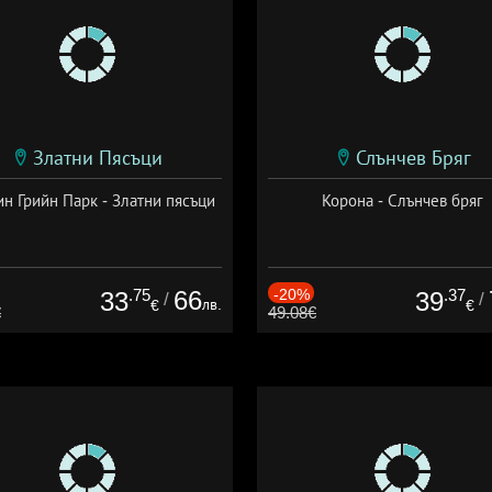
Златни Пясъци
Слънчев Бряг
н Грийн Парк - Златни пясъци
Корона - Слънчев бряг
.75
66
-20%
.37
33
39
/
/
лв.
€
€
€
49.08€