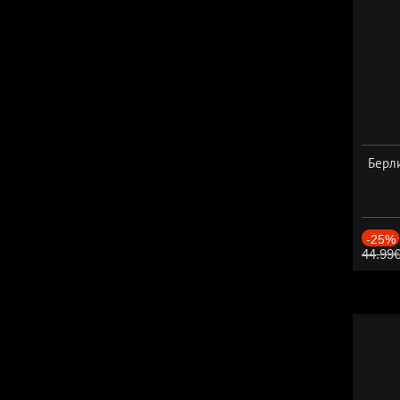
Берли
-25%
44.99