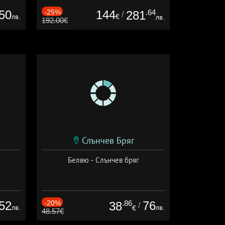
50
-25%
144
.64
281
/
лв.
€
лв.
192.00€
Слънчев Бряг
Белвю - Слънчев бряг
52
-20%
.86
76
38
/
лв.
лв.
€
48.57€