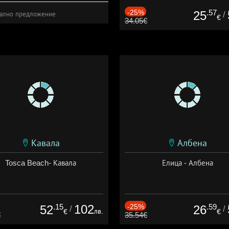
-25%
.57
25
/
ално предложение
€
34.05€
Кавала
Албена
Tosca Beach- Кавала
Елица - Албена
.15
102
-25%
.59
52
26
/
/
лв.
€
€
€
35.54€