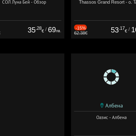
СОЛ Луна Бей - Обзор
Thassos Grand Resort - о. Т
.28
69
-15%
.17
1
35
53
/
/
лв.
€
€
€
62.38€
Албена
Оазис - Албена