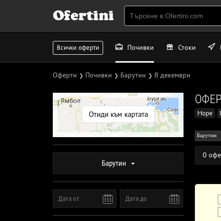
Ofertini
Почивки
Стоки
Всички оферти
Оферти
Почивки
Барутин
8 декември
❯
❯
❯
ОФЕР
Море
Отиди към картата
Барутин
0 офе
Барутин