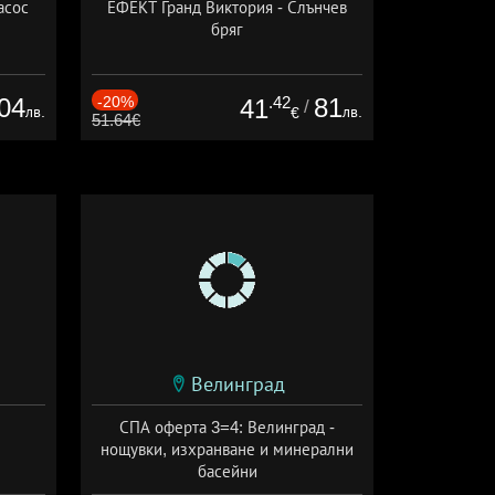
асос
ЕФЕКТ Гранд Виктория - Слънчев
бряг
04
-20%
.42
81
41
/
лв.
лв.
€
51.64€
Велинград
СПА оферта 3=4: Велинград -
нощувки, изхранване и минерални
басейни
Дата: 01.07 - 30.09 + полупансион