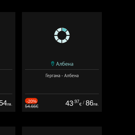
Албена
Гергана - Албена
54
-20%
.97
86
43
/
лв.
лв.
€
54.66€