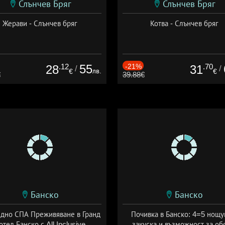
Слънчев Бряг
Слънчев Бряг
Жерави - Слънчев бряг
Котва - Слънчев бряг
.12
55
-21%
.70
28
31
/
/
лв.
€
€
€
39.88€
Банско
Банско
здно СПА Преживяване в Гранд
Почивка в Банско: 4=5 нощу
отел Банско с All Inclusive
закуска и възможност за об