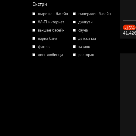
Екстри
вътрешен басейн
минерален басейн
Wi-Fi интернет
джакузи
-15%
външен басейн
сауна
41.42
парна баня
детски кът
фитнес
казино
дом. любимци
ресторант