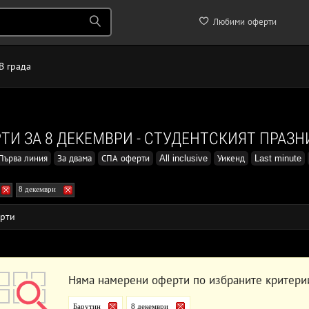
Любими оферти
В града
ТИ ЗА 8 ДЕКЕМВРИ - СТУДЕНТСКИЯТ ПРАЗН
Първа линия
За двама
СПА оферти
All inclusive
Уикенд
Last minute
8 декември
рти
Няма намерени оферти по избраните критери
Барутин
8 декември