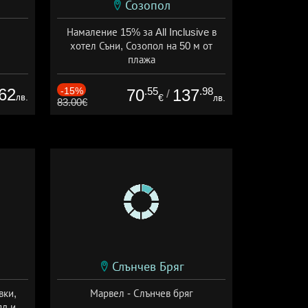
Созопол
Намаление 15% за All Inclusive в
хотел Съни, Созопол на 50 м от
плажа
Дата: 30.07 - 30.09 + all inclusive
62
-15%
.55
.98
70
137
/
лв.
€
лв.
83.00€
Слънчев Бряг
вки,
Марвел - Слънчев бряг
яд и