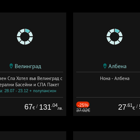
Велинград
Албена
зен Спа Хотел във Велинград с
Нона - Албена
ерални Басейни и СПА Пакет
а: 28.07 - 23.12 + полупансион
67
.04
-25%
.61
131
27
/
/
€
лв.
€
37.02€