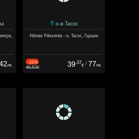
ра
о-в Тасос
виера,
Ntinas Filoxenia - о. Тасос, Гърция
42
-15%
.37
77
39
/
лв.
лв.
€
46.53€