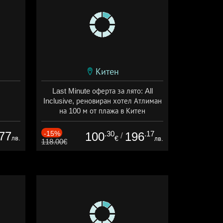
Китен
Last Minute оферта за лято: All
Inclusive, реновиран хотел Атлиман
на 100 м от плажа в Китен
Дата: 01.06 - 29.09 + all inclusive
77
-15%
.30
.17
100
196
/
лв.
€
лв.
118.00€