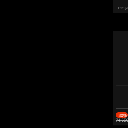
специ
-30%
74.65