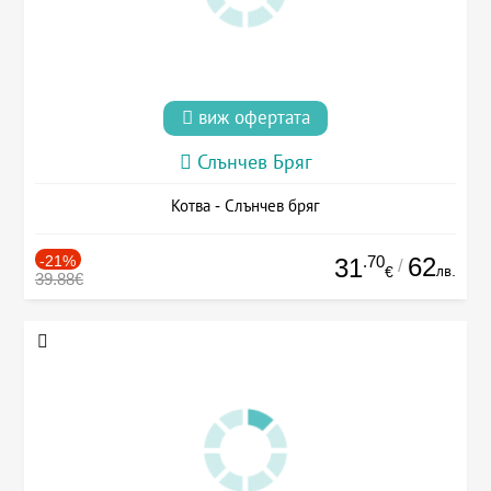
виж офертата
Слънчев Бряг
Котва - Слънчев бряг
-21%
.70
62
31
/
лв.
€
39.88€