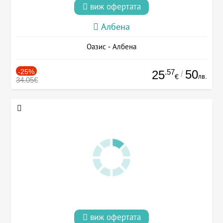
виж офертата
Албена
Оазис - Албена
-25%
.57
50
25
/
лв.
€
34.05€
виж офертата