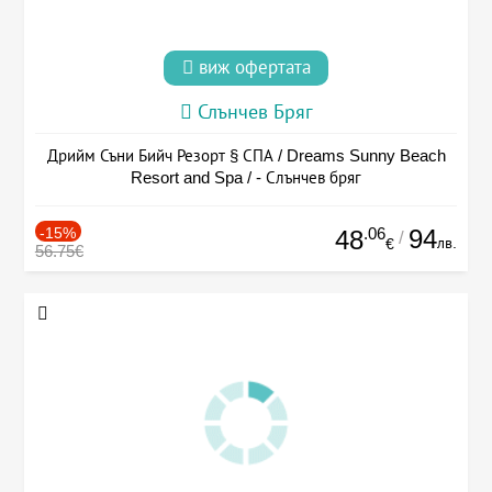
виж офертата
Слънчев Бряг
Дрийм Съни Бийч Резорт § СПА / Dreams Sunny Beach
Resort and Spa / - Слънчев бряг
-15%
.06
94
48
/
лв.
€
56.75€