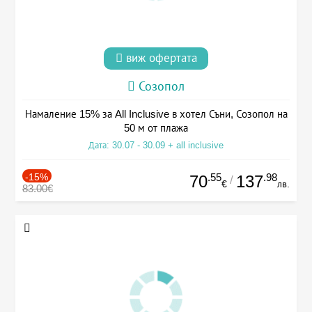
виж офертата
Созопол
Намаление 15% за All Inclusive в хотел Съни, Созопол на
50 м от плажа
Дата: 30.07 - 30.09 + all inclusive
-15%
.55
.98
70
137
/
€
лв.
83.00€