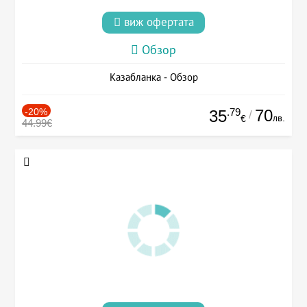
виж офертата
Обзор
Казабланка - Обзор
-20%
.79
70
35
/
лв.
€
44.99€