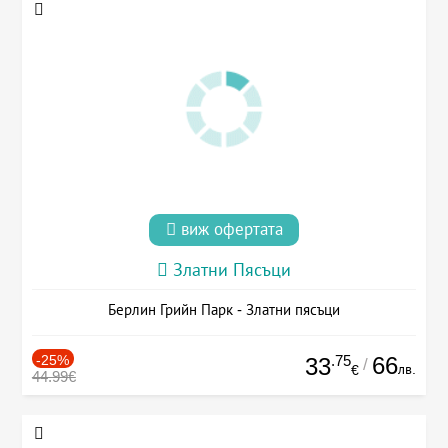
виж офертата
Златни Пясъци
Берлин Грийн Парк - Златни пясъци
-25%
.75
66
33
/
лв.
€
44.99€