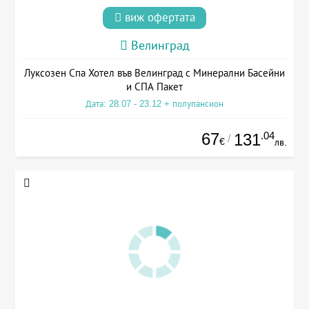
виж офертата
Велинград
Луксозен Спа Хотел във Велинград с Минерални Басейни
и СПА Пакет
Дата: 28.07 - 23.12 + полупансион
67
.04
131
/
€
лв.