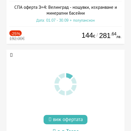
СПА оферта 3=4: Велинград - нощувки, изхранване и
минерални басейни
Дата: 01.07 - 30.09 + полупансион
-25%
144
.64
281
/
€
лв.
192.00€
виж офертата