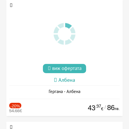
виж офертата
Албена
Гергана - Албена
-20%
.97
86
43
/
лв.
€
54.66€