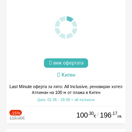
виж офертата
Китен
Last Minute оферта за лято: All Inclusive, реновиран хотел
Атлиман на 100 м от плажа в Китен
Дата: 01.06 - 29.09 + all inclusive
-15%
.30
.17
100
196
/
€
лв.
118.00€