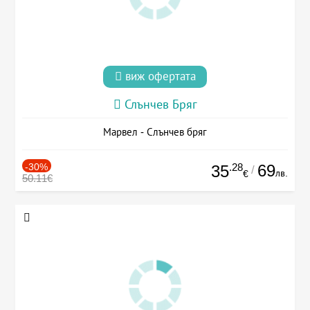
виж офертата
Слънчев Бряг
Марвел - Слънчев бряг
-30%
.28
69
35
/
лв.
€
50.11€