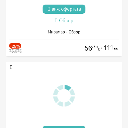
виж офертата
Обзор
Мирамар - Обзор
-25%
.75
111
56
/
лв.
€
75.67€