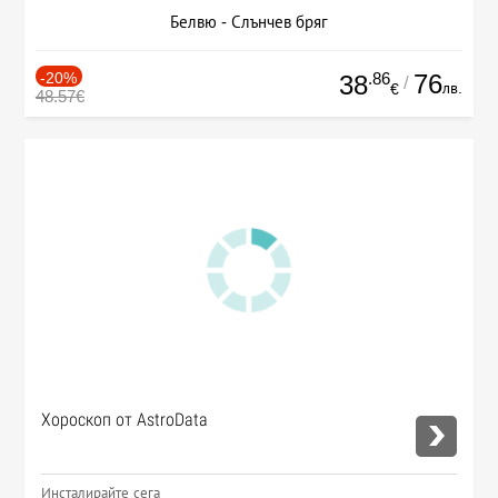
Белвю - Слънчев бряг
-20%
.86
76
38
/
лв.
€
48.57€
Хороскоп от AstroData
Инсталирайте сега