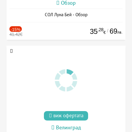
Обзор
СОЛ Луна Бей - Обзор
-15%
.28
69
35
/
лв.
€
41.42€
виж офертата
Велинград