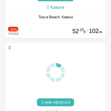
Кавала
Tosca Beach- Кавала
-30%
.15
102
52
/
лв.
€
74.65€
виж офертата