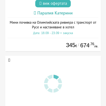
виж офертата
Паралия Катерини
Мини почивка на Олимпийската ривиера с транспорт от
Русе и настаняване в хотел
Дата: 18.09 - 23.09 + закуска
345
.76
674
/
€
лв.