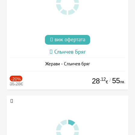
виж офертата
Слънчев Бряг
Жерави - Слънчев бряг
-20%
.12
55
28
/
лв.
€
35.28€