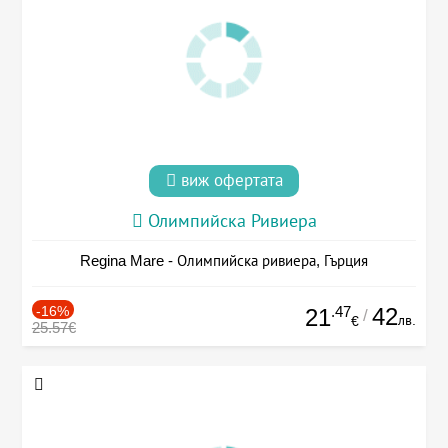
виж офертата
Олимпийска Ривиера
Regina Mare - Олимпийска ривиера, Гърция
-16%
.47
42
21
/
лв.
€
25.57€