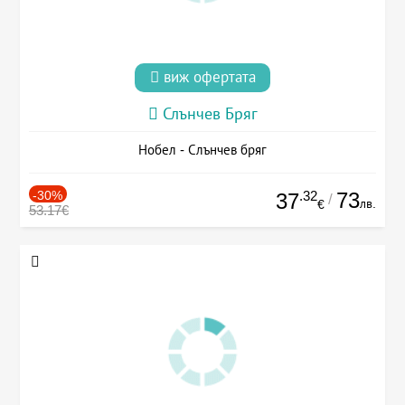
виж офертата
Слънчев Бряг
Нобел - Слънчев бряг
-30%
.32
73
37
/
лв.
€
53.17€