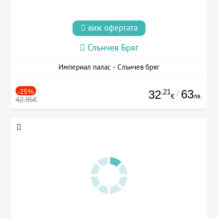
виж офертата
Слънчев Бряг
Империал палас - Слънчев бряг
-25%
.21
63
32
/
лв.
€
42.95€