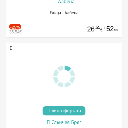
Албена
Елица - Албена
-25%
.59
52
26
/
лв.
€
35.54€
виж офертата
Слънчев Бряг