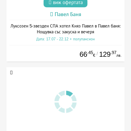
виж офертата
Павел Баня
Луксозен 5-звезден СПА хотел Княз Павел в Павел баня:
Нощувка със закуска и вечеря
Дата: 17.07 - 22.12 + полупансион
.45
.97
66
129
/
€
лв.