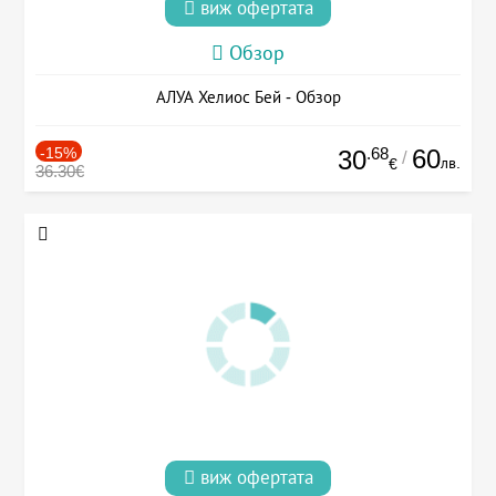
виж офертата
Обзор
АЛУА Хелиос Бей - Обзор
-15%
.68
60
30
/
лв.
€
36.30€
виж офертата