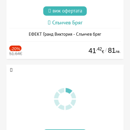
виж офертата
Слънчев Бряг
ЕФЕКТ Гранд Виктория - Слънчев бряг
-20%
.42
81
41
/
лв.
€
51.64€