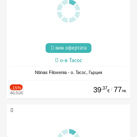
виж офертата
о-в Тасос
Ntinas Filoxenia - о. Тасос, Гърция
-15%
.37
77
39
/
лв.
€
46.53€