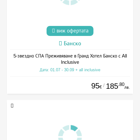
виж офертата
Банско
5-звездно СПА Преживяване в Гранд Хотел Банско с All
Inclusive
Дата: 01.07 - 30.09 + all inclusive
95
.80
185
/
€
лв.