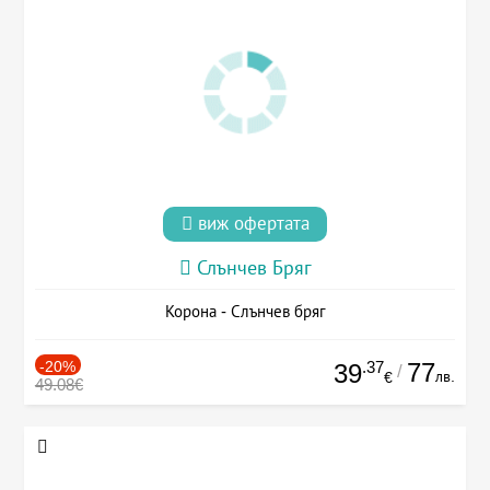
виж офертата
Слънчев Бряг
Корона - Слънчев бряг
-20%
.37
77
39
/
лв.
€
49.08€