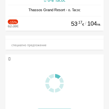
о-в Тасос
Thassos Grand Resort - о. Тасос
-15%
.17
104
53
/
лв.
€
62.38€
специално предложение