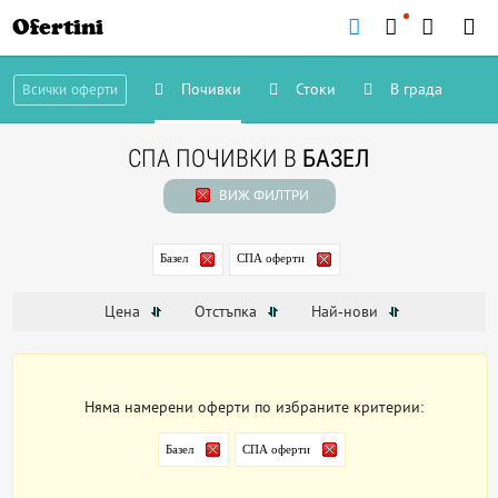
Ofertini
Почивки
Стоки
В града
Всички оферти
СПА ПОЧИВКИ В
БАЗЕЛ
ВИЖ ФИЛТРИ
Базел
СПА оферти
Цена
Отстъпка
Най-нови
Няма намерени оферти по избраните критерии:
Базел
СПА оферти