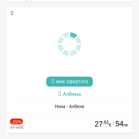
виж офертата
Албена
Нона - Албена
-25%
.61
54
27
/
лв.
€
37.02€