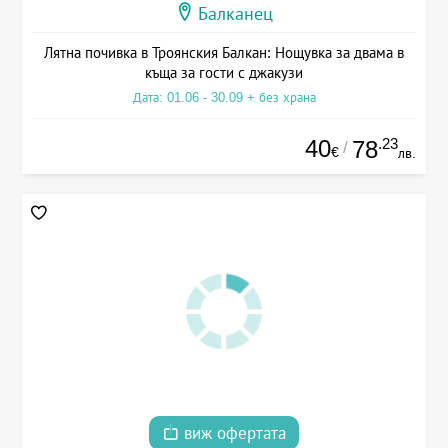
Балканец
Лятна почивка в Троянския Балкан: Нощувка за двама в
къща за гости с джакузи
Дата: 01.06 - 30.09 + без храна
40
.23
78
/
€
лв.
виж офертата