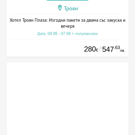
Троян
Хотел Троян Плаза: Изгодни пакети за двама със закуска и
вечеря
Дата: 04.09 - 07.09 + полупансион
280
.63
547
/
€
лв.