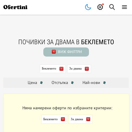
Почивки
Стоки
В града
Всички оферти
Ofertini
ПОЧИВКИ ЗА ДВАМА В
БЕКЛЕМЕТО
ВИЖ ФИЛТРИ
Беклемето
За двама
Цена
Отстъпка
Най-нови
Няма намерени оферти по избраните критерии:
Беклемето
За двама