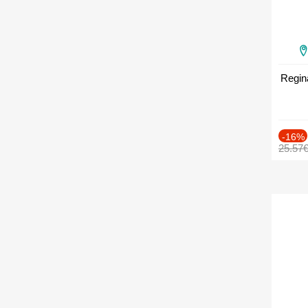
Regin
-16%
25.57