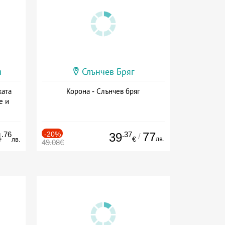
и
Слънчев Бряг
ката
Корона - Слънчев бряг
е и
а
.76
-20%
.37
77
4
39
/
лв.
лв.
€
49.08€