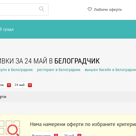
Любими оферти
В града
ВКИ ЗА 24 МАЙ В
БЕЛОГРАДЧИК
рти в Белоградчик
ресторант в Белоградчик
външен басейн в Белоградчи
чик
24 май
рти
Няма намерени оферти по избраните критери
Белоградчик
24 май