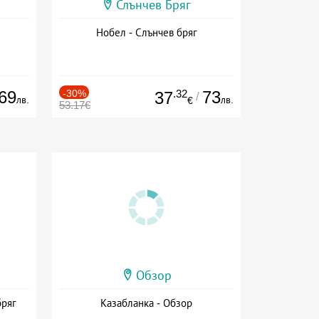
Слънчев Бряг
Нобел - Слънчев бряг
69
-30%
.32
73
37
/
лв.
лв.
€
53.17€
Обзор
бряг
Казабланка - Обзор