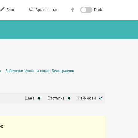
Блог
Връзка с нас
Dark
к
Забележителности около Белоградчик
Цена
Отстъпка
Най-нови
и: