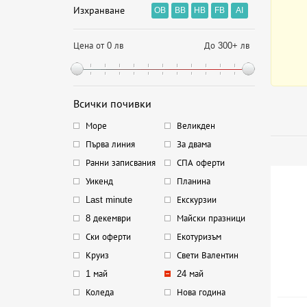
Изхранване
OB
BB
HB
FB
AI
Цена от 0 лв
До 300+ лв
Всички почивки
Море
Великден
Първа линия
За двама
Ранни записвания
СПА оферти
Уикенд
Планина
Last minute
Екскурзии
8 декември
Майски празници
Ски оферти
Екотуризъм
Круиз
Свети Валентин
1 май
24 май
Коледа
Нова година