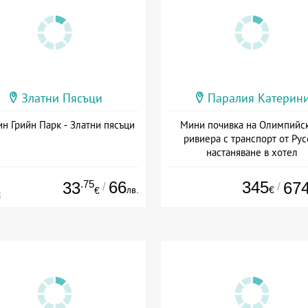
Златни Пясъци
Паралия Катерин
н Грийн Парк - Златни пясъци
Мини почивка на Олимпийс
ривиера с транспорт от Рус
настаняване в хотел
Дата: 18.09 - 23.09 + закуск
.75
66
345
33
67
/
/
лв.
€
€
€