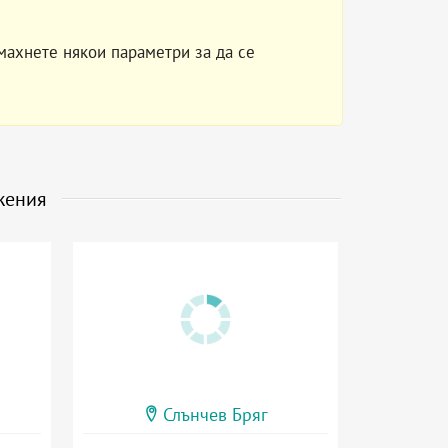
махнете някои параметри за да се
жения
Слънчев Бряг