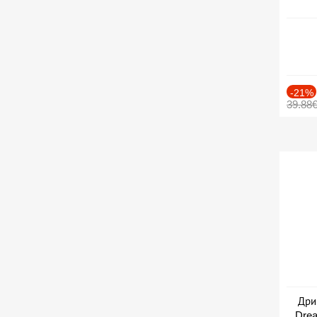
-21%
39.88
Дри
Drea