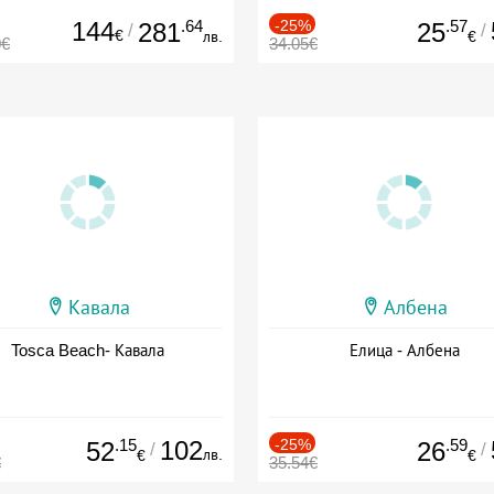
144
.64
-25%
.57
281
25
/
/
€
лв.
€
0€
34.05€
Кавала
Албена
Tosca Beach- Кавала
Елица - Албена
.15
102
-25%
.59
52
26
/
/
лв.
€
€
€
35.54€