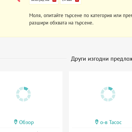
Моля, опитайте търсене по категория или пре
разшири обхвата на търсене.
Други изгодни предло
Обзор
о-в Тасос