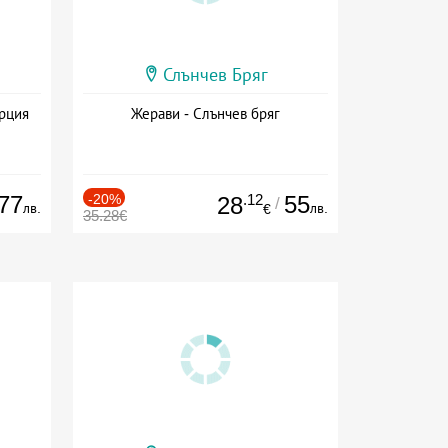
Слънчев Бряг
ърция
Жерави - Слънчев бряг
77
-20%
.12
55
28
/
лв.
лв.
€
35.28€