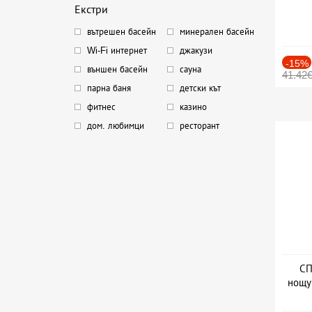
Екстри
вътрешен басейн
минерален басейн
Wi-Fi интернет
джакузи
-15%
външен басейн
сауна
41.42
парна баня
детски кът
фитнес
казино
дом. любимци
ресторант
СП
нощу
Дат