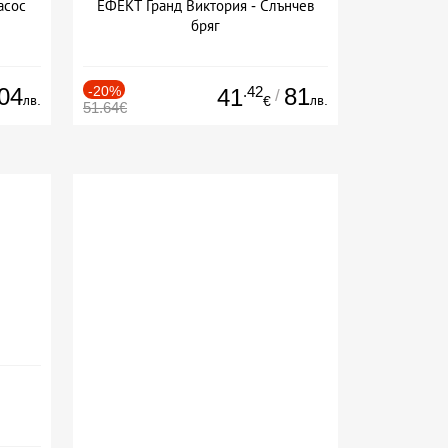
асос
ЕФЕКТ Гранд Виктория - Слънчев
бряг
04
-20%
.42
81
41
/
лв.
лв.
€
51.64€