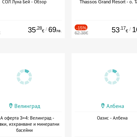
СОЛ Луна Бей - Обзор
Thassos Grand Resort - о. Т
.28
69
-15%
.17
1
35
53
/
/
лв.
€
€
€
62.38€
Велинград
Албена
А оферта 3=4: Велинград -
Оазис - Албена
вки, изхранване и минерални
басейни
а: 01.07 - 30.09 + полупансион