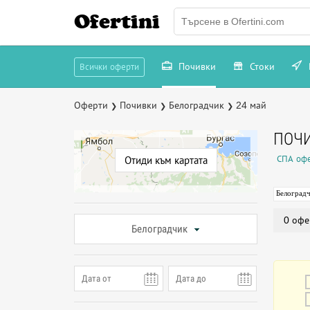
Ofertini
Почивки
Стоки
Всички оферти
Оферти
Почивки
Белоградчик
24 май
❯
❯
❯
ПОЧИ
СПА офе
Отиди към картата
Белоград
0 офе
Белоградчик