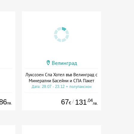
Велинград
Луксозен Спа Хотел във Велинград с
Минерални Басейни и СПА Пакет
Дата: 28.07 - 23.12 + полупансион
86
67
.04
131
/
лв.
€
лв.