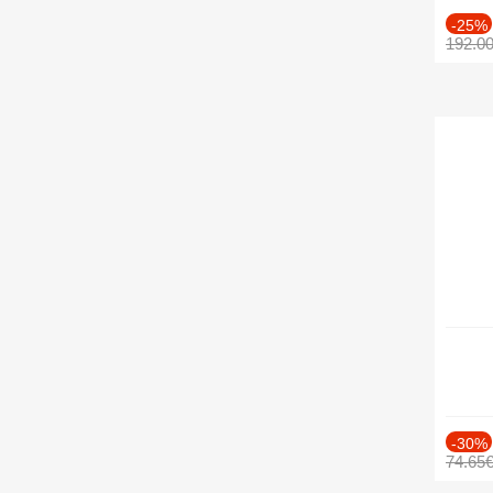
-25%
192.0
-30%
74.65