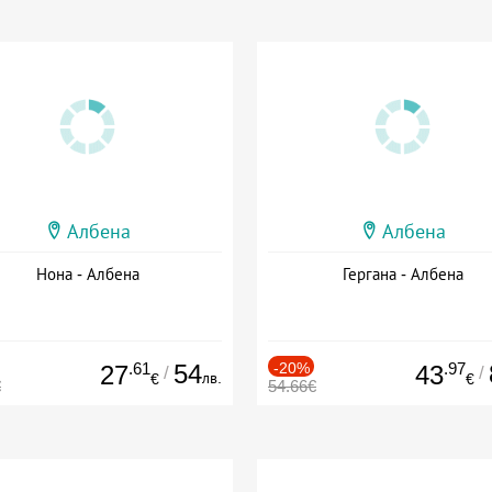
Албена
Албена
Нона - Албена
Гергана - Албена
.61
54
-20%
.97
27
43
/
/
лв.
€
€
€
54.66€