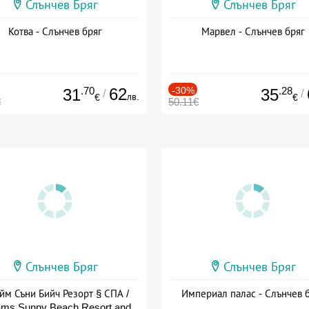
Слънчев Бряг
Слънчев Бряг
Котва - Слънчев бряг
Марвел - Слънчев бряг
.70
62
-30%
.28
31
35
/
/
лв.
€
€
€
50.11€
Слънчев Бряг
Слънчев Бряг
йм Съни Бийч Резорт § СПА /
Империал палас - Слънчев 
ms Sunny Beach Resort and