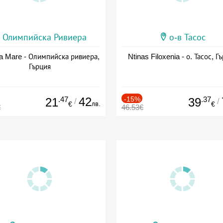
Олимпийска Ривиера
о-в Тасос
a Mare - Олимпийска ривиера,
Ntinas Filoxenia - о. Тасос, Г
Гърция
.47
42
-15%
.37
21
39
/
/
лв.
€
€
€
46.53€