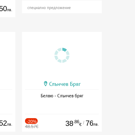
50
специално предложение
лв.
Слънчев Бряг
Белвю - Слънчев бряг
52
-20%
.86
76
38
/
лв.
лв.
€
48.57€