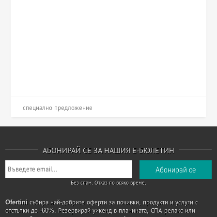
специално предложение
АБОНИРАЙ СЕ ЗА НАШИЯ Е-БЮЛЕТИН
Без спам. Отказ по всяко време.
Ofertini
събира най-добрите оферти за почивки, продукти и услуги с
отстъпки до -60%. Резервирай уикенд в планината, СПА релакс или