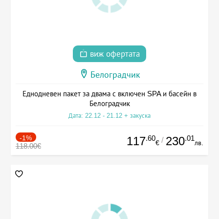
виж офертата
Белоградчик
Еднодневен пакет за двама с включен SPA и басейн в
Белоградчик
Дата: 22.12 - 21.12 + закуска
-1%
.60
.01
117
230
/
€
лв.
118.00€