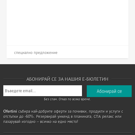
специално предложение
АБОНИРАЙ СЕ ЗА НАШИЯ Е-БЮЛЕТИН
Без спам. Отказ по всяко време.
Ofertini
събира най-добрите оферти за почивки, продукти и услуги с
отстъпки до -60%. Резервирай уикенд в планината, СПА релакс или
пазарувай изгодно – всичко на едно място!