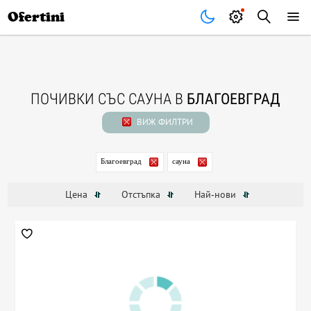
Почивки
Стоки
В града
Всички оферти
Ofertini
ПОЧИВКИ СЪС САУНА В
БЛАГОЕВГРАД
ВИЖ ФИЛТРИ
Благоевград
сауна
Цена
Отстъпка
Най-нови