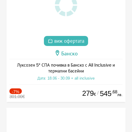
виж офертата
Банско
Луксозен 5* СПА почивка в Банско с All Inclusive и
термални басейни
Дата: 18.06 - 30.09 + all inclusive
-7%
279
.68
545
/
€
лв.
301.00€