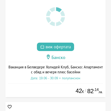
виж офертата
Банско
Ваканция в Белведере Холидей Клуб, Банско: Апартамент
с обяд и вечеря плюс басейни
Дата: 19.06 - 30.09 + полупансион
42
.14
82
/
€
лв.