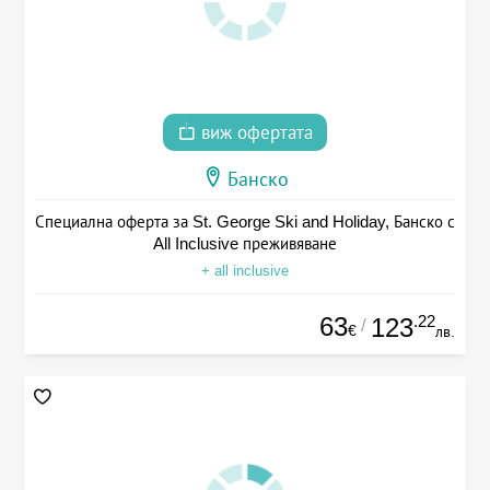
виж офертата
Банско
Специална оферта за St. George Ski and Holiday, Банско с
All Inclusive преживяване
+ all inclusive
63
.22
123
/
€
лв.