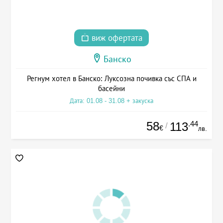
виж офертата
Банско
Регнум хотел в Банско: Луксозна почивка със СПА и
басейни
Дата: 01.08 - 31.08 + закуска
58
.44
113
/
€
лв.