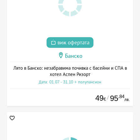
виж офертата
Банско
Лято в Банско: незабравима почивка с басейни и СПА в
хотел Аспен Ризорт
Дата: 01.07 - 31.10 + полупансион
49
.84
95
/
€
лв.