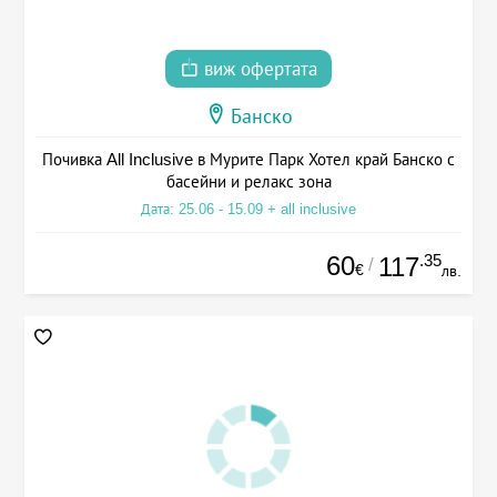
виж офертата
Банско
Почивка All Inclusive в Мурите Парк Хотел край Банско с
басейни и релакс зона
Дата: 25.06 - 15.09 + all inclusive
60
.35
117
/
€
лв.