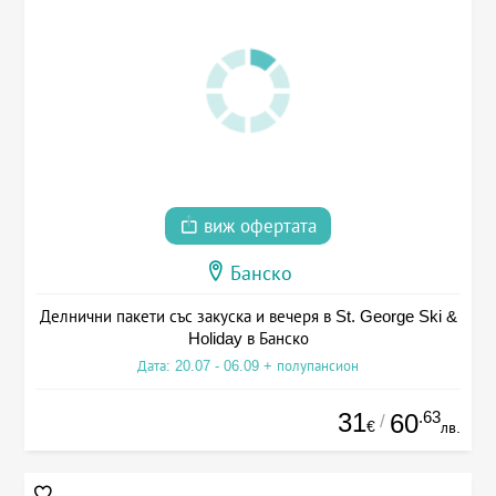
виж офертата
Банско
Делнични пакети със закуска и вечеря в St. George Ski &
Holiday в Банско
Дата: 20.07 - 06.09 + полупансион
31
.63
60
/
€
лв.