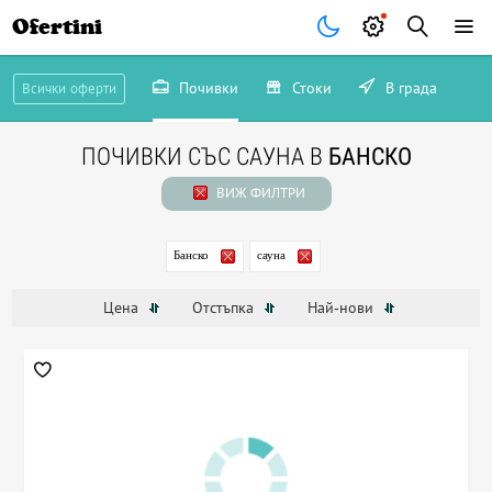
Ofertini
Почивки
Стоки
В града
Всички оферти
ПОЧИВКИ СЪС САУНА В
БАНСКО
ВИЖ ФИЛТРИ
Банско
сауна
Цена
Отстъпка
Най-нови