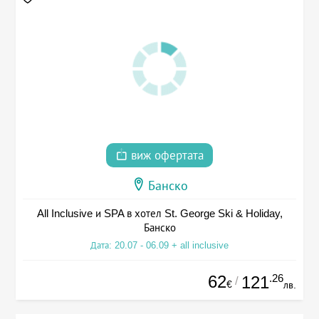
виж офертата
Банско
All Inclusive и SPA в хотел St. George Ski & Holiday,
Банско
Дата: 20.07 - 06.09 + all inclusive
62
.26
121
/
€
лв.