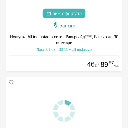
виж офертата
Банско
Нощувка All inclusive в хотел Ривърсайд****, Банско до 30
ноември
Дата: 01.07 - 30.11 + all inclusive
46
.97
89
/
€
лв.