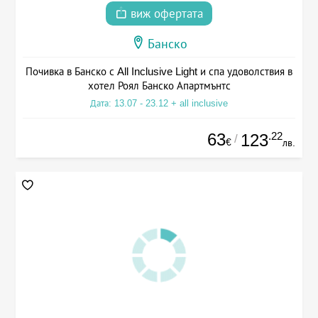
виж офертата
Банско
Почивка в Банско с All Inclusive Light и спа удоволствия в
хотел Роял Банско Апартмънтс
Дата: 13.07 - 23.12 + all inclusive
63
.22
123
/
€
лв.