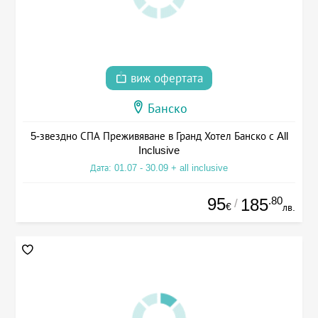
виж офертата
Банско
5-звездно СПА Преживяване в Гранд Хотел Банско с All
Inclusive
Дата: 01.07 - 30.09 + all inclusive
95
.80
185
/
€
лв.