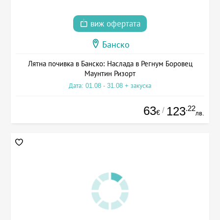
виж офертата
Банско
Лятна почивка в Банско: Наслада в Регнум Боровец
Маунтин Ризорт
Дата: 01.08 - 31.08 + закуска
63
.22
123
/
€
лв.