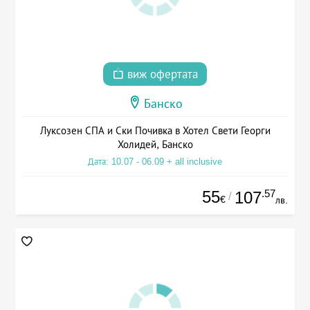
виж офертата
Банско
Луксозен СПА и Ски Почивка в Хотел Свети Георги
Холидей, Банско
Дата: 10.07 - 06.09 + all inclusive
55
.57
107
/
€
лв.