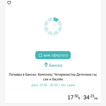
виж офертата
Банско
Почивка в Банско: Комплекс Четирилистна Детелина със
ски и басейн
Дата: 23.06 - 30.09 + без храна
.50
.23
17
34
/
€
лв.