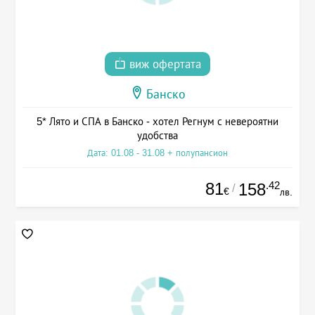
виж офертата
Банско
5* Лято и СПА в Банско - хотел Регнум с невероятни
удобства
Дата: 01.08 - 31.08 + полупансион
81
.42
158
/
€
лв.