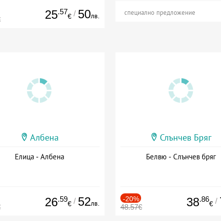
.57
50
25
/
специално предложение
лв.
€
€
Албена
Слънчев Бряг
Елица - Албена
Белвю - Слънчев бряг
.59
52
-20%
.86
26
38
/
/
лв.
€
€
€
48.57€