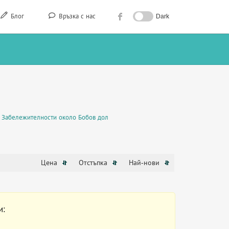
Блог
Връзка с нас
Dark
Забележителности около Бобов дол
Цена
Отстъпка
Най-нови
и: