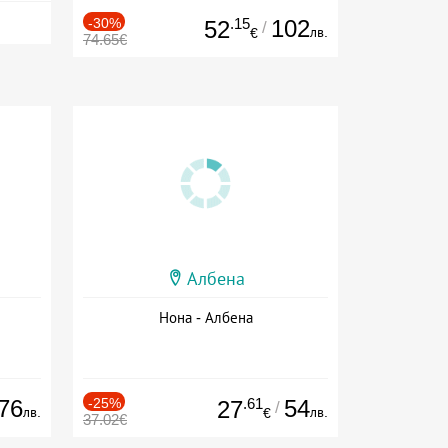
-30%
.15
102
52
/
лв.
€
74.65€
Албена
Нона - Албена
76
-25%
.61
54
27
/
лв.
лв.
€
37.02€