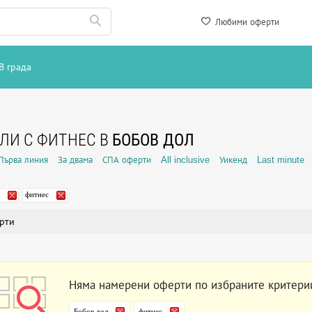
Любими оферти
В града
ЛИ С ФИТНЕС В
БОБОВ ДОЛ
Първа линия
За двама
СПА оферти
All inclusive
Уикенд
Last minute
фитнес
рти
Няма намерени оферти по избраните критери
Бобов дол
фитнес