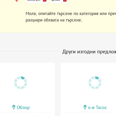
Моля, опитайте търсене по категория или пре
разшири обхвата на търсене.
Други изгодни предло
Обзор
о-в Тасос