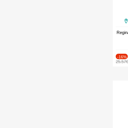
Regin
-16%
25.57