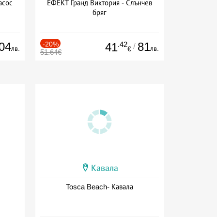
асос
ЕФЕКТ Гранд Виктория - Слънчев
бряг
04
-20%
.42
81
41
/
лв.
лв.
€
51.64€
Кавала
Tosca Beach- Кавала