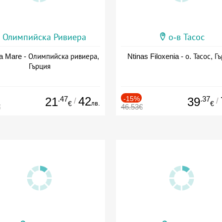
Олимпийска Ривиера
о-в Тасос
a Mare - Олимпийска ривиера,
Ntinas Filoxenia - о. Тасос, Г
Гърция
.47
42
-15%
.37
21
39
/
/
лв.
€
€
€
46.53€