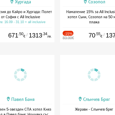
Хургада
Созопол
зия до Кайро и Хургада: Полет
Намаление 15% за All Inclus
от София с All Inclusive
хотел Съни, Созопол на 50 
плажа
а: 16.09 - 31.10 + all inclusive
Дата: 30.07 - 30.09 + all inclus
.50
.34
-15%
.55
671
1313
70
13
/
/
€
лв.
€
83.00€
Павел Баня
Слънчев Бряг
зен 5-звезден СПА хотел Княз
Жерави - Слънчев бряг
л в Павел баня: Нощувка със