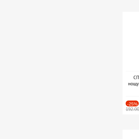
СП
нощу
Дат
-25%
192.0