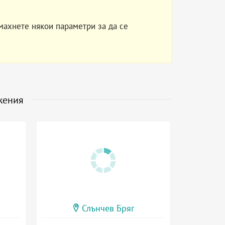
махнете някои параметри за да се
жения
Слънчев Бряг