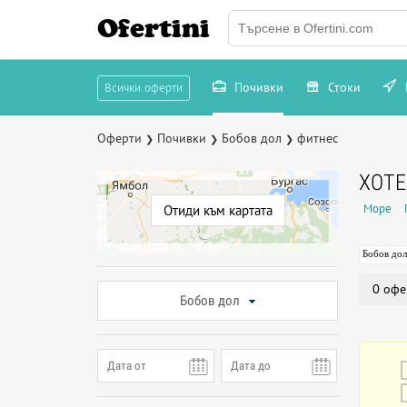
Ofertini
Почивки
Стоки
Всички оферти
Оферти
Почивки
Бобов дол
фитнес
❯
❯
❯
ХОТЕ
Море
Отиди към картата
Бобов дол
0 офе
Бобов дол