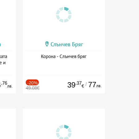
и
Слънчев Бряг
ката
Корона - Слънчев бряг
е и
а
.76
-20%
.37
77
4
39
/
лв.
лв.
€
49.08€