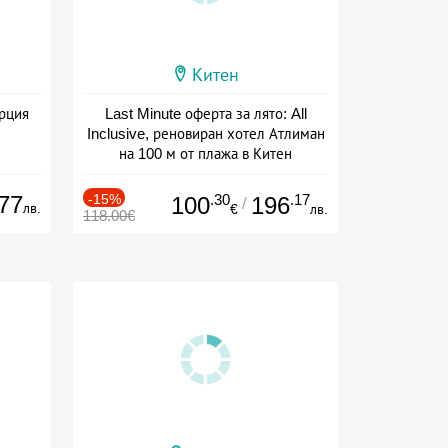
Китен
ърция
Last Minute оферта за лято: All
Inclusive, реновиран хотел Атлиман
на 100 м от плажа в Китен
Дата: 01.06 - 29.09 + all inclusive
77
-15%
.30
.17
100
196
/
лв.
€
лв.
118.00€