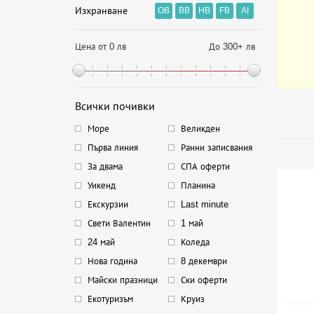
Изхранване
OB
BB
HB
FB
AI
Цена от 0 лв
До 300+ лв
Всички почивки
Море
Великден
Първа линия
Ранни записвания
За двама
СПА оферти
Уикенд
Планина
Екскурзии
Last minute
Свети Валентин
1 май
24 май
Коледа
Нова година
8 декември
Майски празници
Ски оферти
Екотуризъм
Круиз