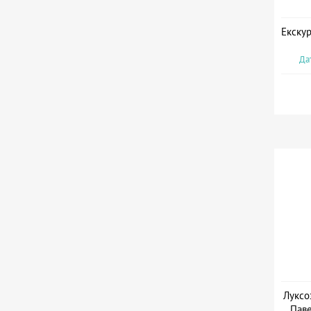
Екскур
Дат
Луксо
Паве