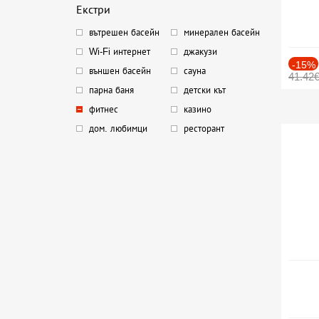
Екстри
вътрешен басейн
минерален басейн
Wi-Fi интернет
джакузи
-15%
външен басейн
сауна
41.42
парна баня
детски кът
фитнес
казино
дом. любимци
ресторант