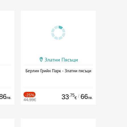
Златни Пясъци
Берлин Грийн Парк - Златни пясъци
86
-25%
.75
66
33
/
лв.
лв.
€
44.99€