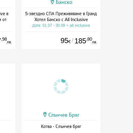
Банско
ive в
5-звездно СПА Преживяване в Гранд
м от
Хотел Банско с All Inclusive
Дата: 01.07 - 30.09 + all inclusive
ive
.98
95
.80
7
185
/
€
лв.
лв.
Слънчев Бряг
Котва - Слънчев бряг