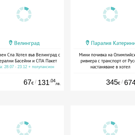
Велинград
Паралия Катерин
зен Спа Хотел във Велинград с
Мини почивка на Олимпийс
ерални Басейни и СПА Пакет
ривиера с транспорт от Рус
настаняване в хотел
а: 28.07 - 23.12 + полупансион
Дата: 18.09 - 23.09 + закуск
67
.04
345
131
67
/
/
€
€
лв.