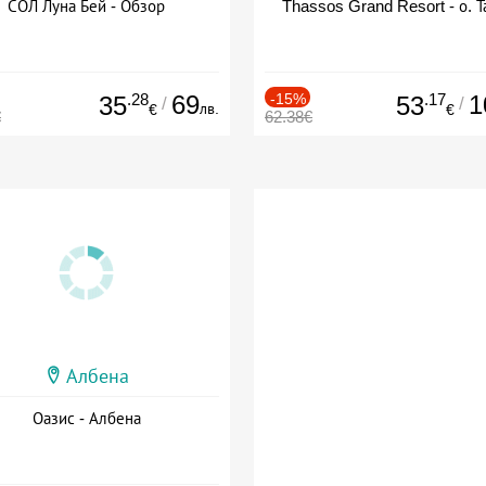
СОЛ Луна Бей - Обзор
Thassos Grand Resort - о. Т
.28
69
-15%
.17
1
35
53
/
/
лв.
€
€
€
62.38€
Албена
Оазис - Албена