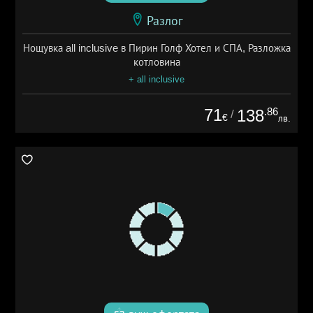
Разлог
Нощувка all inclusive в Пирин Голф Хотел и СПА, Разложка
котловина
+ all inclusive
71
.86
138
/
€
лв.