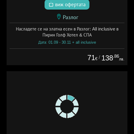
виж офертата
Разлог
Насладете се на златна есен в Разлог: All inclusive в
Пирин Голф Хотел & СПА
Дата: 01.09 - 30.11 + all inclusive
71
.86
138
/
€
лв.