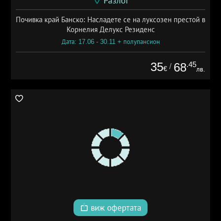
Разлог
Почивка край Банско: Насладете се на луксозен престой в
Корнелия Делукс Резиденс
Дата: 17.06 - 30.11 + полупансион
35
.45
68
/
€
лв.
виж офертата