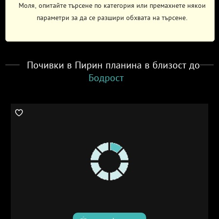
Моля, опитайте търсене по категория или премахнете някои
параметри за да се разшири обхвата на търсене.
Почивки в Пирин планина в близост до
Бодрост