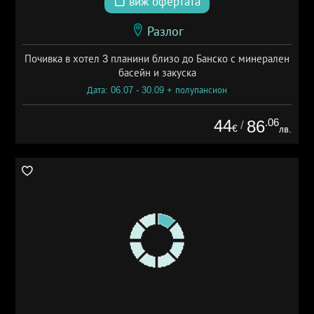
виж офертата
Разлог
Почивка в хотел 3 планини близо до Банско с минерален
басейн и закуска
Дата: 06.07 - 30.09 + полупансион
44
.06
86
/
€
лв.