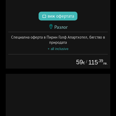
виж офертата
Разлог
Специална оферта в Пирин Голф Апартхотел, бягство в
природата
+ all inclusive
59
.39
115
/
€
лв.