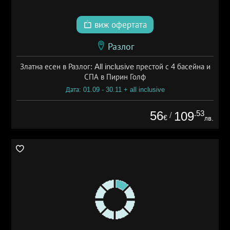
виж офертата
Разлог
Златна есен в Разлог: All inclusive престой с 4 басейна и
СПА в Пирин Голф
Дата: 01.09 - 30.11 + all inclusive
56
.53
109
/
€
лв.