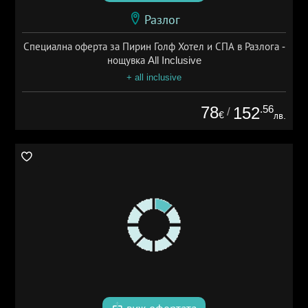
Разлог
Специална оферта за Пирин Голф Хотел и СПА в Разлога -
нощувка All Inclusive
+ all inclusive
78
.56
152
/
€
лв.