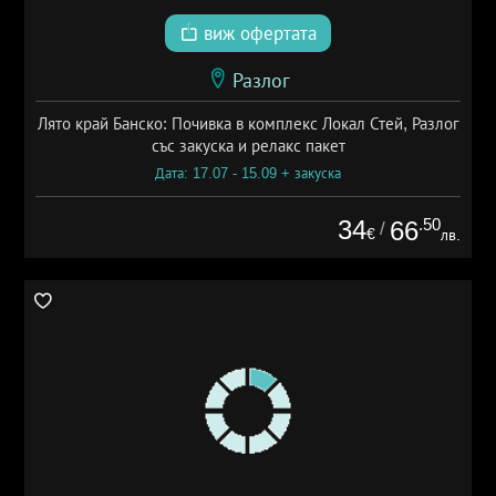
виж офертата
Разлог
Лято край Банско: Почивка в комплекс Локал Стей, Разлог
със закуска и релакс пакет
Дата: 17.07 - 15.09 + закуска
34
.50
66
/
€
лв.