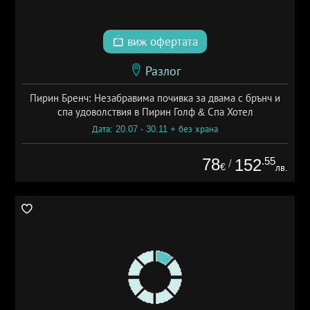
виж офертата
Разлог
Пирин Бренч: Незабравима почивка за двама с брънч и
спа удоволствия в Пирин Голф & Спа Хотел
Дата: 20.07 - 30.11 + без храна
78
.55
152
/
€
лв.