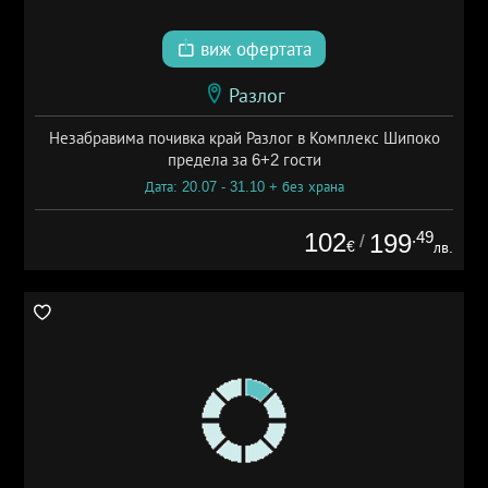
виж офертата
Разлог
Незабравима почивка край Разлог в Комплекс Шипоко
предела за 6+2 гости
Дата: 20.07 - 31.10 + без храна
102
.49
199
/
€
лв.