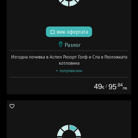
виж офертата
Разлог
Изгодна почивка в Аспен Ризорт Голф и Спа в Разложката
котловина
+ полупансион
49
.84
95
/
€
лв.