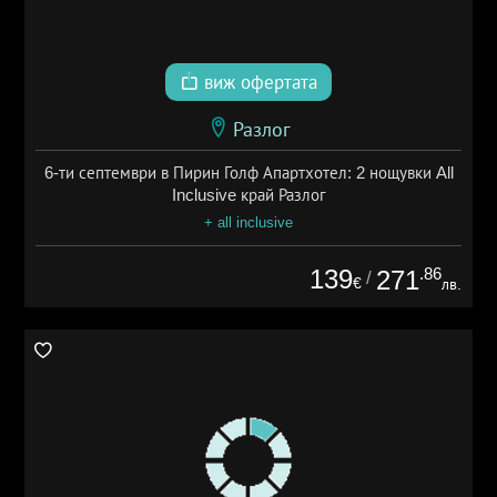
виж офертата
Разлог
6-ти септември в Пирин Голф Апартхотел: 2 нощувки All
Inclusive край Разлог
+ all inclusive
139
.86
271
/
€
лв.