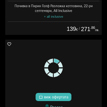
Почивка в Пирин Голф Разложка котловина, 22-ри
септември, All Inclusive
+ all inclusive
139
.86
271
/
€
лв.
виж офертата