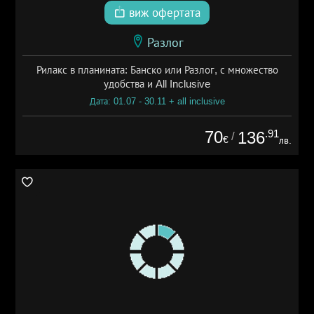
виж офертата
Разлог
Рилакс в планината: Банско или Разлог, с множество
удобства и All Inclusive
Дата: 01.07 - 30.11 + all inclusive
70
.91
136
/
€
лв.