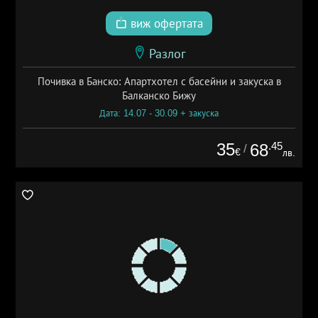
виж офертата
Разлог
Почивка в Банско: Апартхотел с басейни и закуска в
Балканско Бижу
Дата: 14.07 - 30.09 + закуска
35
.45
68
/
€
лв.