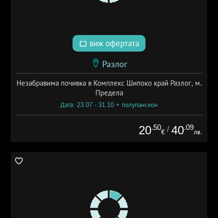
виж офертата
Разлог
Незабравима почивка в Комплекс Шипоко край Разлог, м.
Предела
Дата: 23.07 - 31.10 + полупансион
.50
.09
20
40
/
€
лв.