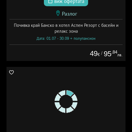
виж офертата
Разлог
Почивка край Банско в хотел Аспен Резорт с басейн и
релакс зона
Дата: 01.07 - 30.09 + полупансион
49
.84
95
/
€
лв.