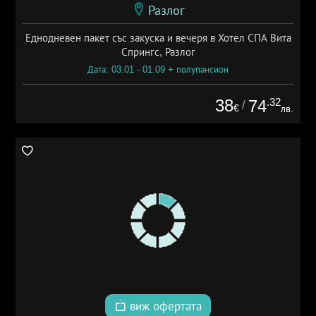
Разлог
Еднодневен пакет със закуска и вечеря в Хотел СПА Вита
Спрингс, Разлог
Дата: 03.01 - 01.09 + полупансион
38
.32
74
/
€
лв.
виж офертата