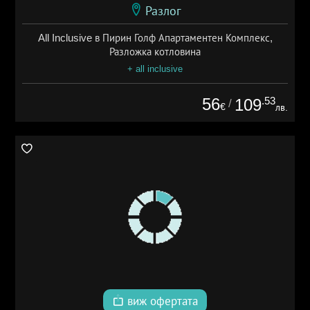
Разлог
All Inclusive в Пирин Голф Апартаментен Комплекс,
Разложка котловина
+ all inclusive
56
.53
109
/
€
лв.
виж офертата