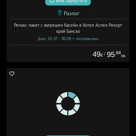
виж офертата
Разлог
Релакс пакет с вътрешен басейн в Хотел Аспен Ризорт
край Банско
Дата: 01.07 - 30.09 + полупансион
49
.84
95
/
€
лв.