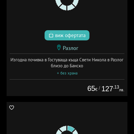
виж офертата
Разлог
Изгодна почивка в Гостуваща къща Свети Никола в Разлог
близо до Банско
+ без храна
65
.13
127
/
€
лв.