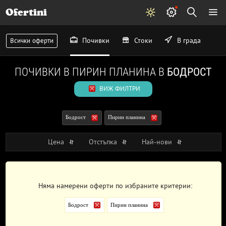
Ofertini
Почивки
Стоки
В града
Всички оферти
ПОЧИВКИ В ПИРИН ПЛАНИНА В
БОДРОСТ
ВИЖ ФИЛТРИ
Бодрост
Пирин планина
Цена
Отстъпка
Най-нови
Няма намерени оферти по избраните критерии:
Бодрост
Пирин планина