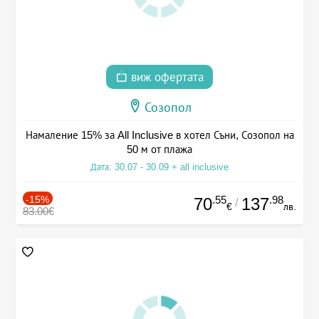
виж офертата
Созопол
Намаление 15% за All Inclusive в хотел Съни, Созопол на
50 м от плажа
Дата: 30.07 - 30.09 + all inclusive
-15%
.55
.98
70
137
/
€
лв.
83.00€