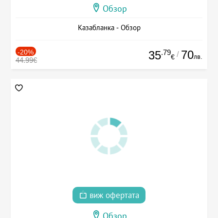
Обзор
Казабланка - Обзор
-20%
.79
70
35
/
лв.
€
44.99€
виж офертата
Обзор