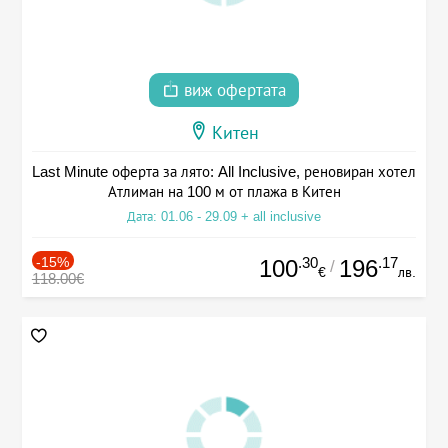
виж офертата
Китен
Last Minute оферта за лято: All Inclusive, реновиран хотел
Атлиман на 100 м от плажа в Китен
Дата: 01.06 - 29.09 + all inclusive
-15%
.30
.17
100
196
/
€
лв.
118.00€