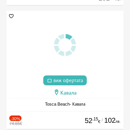
виж офертата
Кавала
Tosca Beach- Кавала
-30%
.15
102
52
/
лв.
€
74.65€