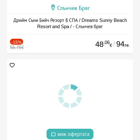
Слънчев Бряг
Дрийм Съни Бийч Резорт § СПА / Dreams Sunny Beach
Resort and Spa / - Слънчев бряг
-15%
.06
94
48
/
лв.
€
56.75€
виж офертата