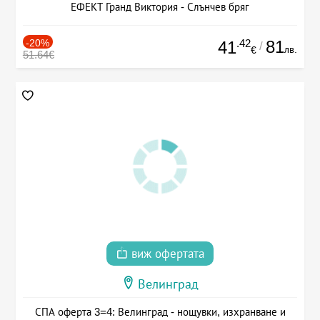
ЕФЕКТ Гранд Виктория - Слънчев бряг
-20%
.42
81
41
/
лв.
€
51.64€
виж офертата
Велинград
СПА оферта 3=4: Велинград - нощувки, изхранване и