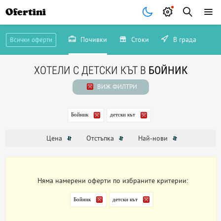
Ofertini
Почивки
Стоки
В града
Всички оферти
ХОТЕЛИ С ДЕТСКИ КЪТ В
БОЙНИК
ВИЖ ФИЛТРИ
Бойник
детски кът
Цена
Отстъпка
Най-нови
Няма намерени оферти по избраните критерии:
Бойник
детски кът