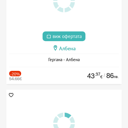
виж офертата
Албена
Гергана - Албена
-20%
.97
86
43
/
лв.
€
54.66€