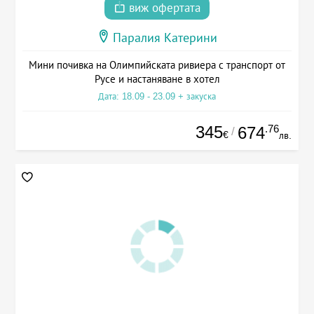
виж офертата
Паралия Катерини
Мини почивка на Олимпийската ривиера с транспорт от
Русе и настаняване в хотел
Дата: 18.09 - 23.09 + закуска
345
.76
674
/
€
лв.