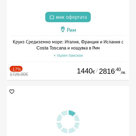
виж офертата
Рим
Круиз Средиземно море: Италия, Франция и Испания с
Costa Toscana и нощувка в Рим
+ пълен пансион
-17%
1440
.40
2816
/
€
лв.
1726.00€