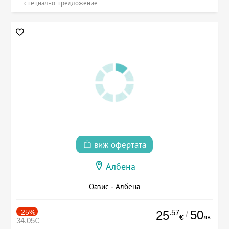
специално предложение
виж офертата
Албена
Оазис - Албена
-25%
.57
50
25
/
лв.
€
34.05€