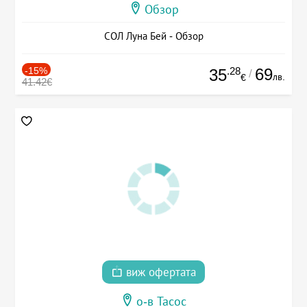
Обзор
СОЛ Луна Бей - Обзор
-15%
.28
69
35
/
лв.
€
41.42€
виж офертата
о-в Тасос