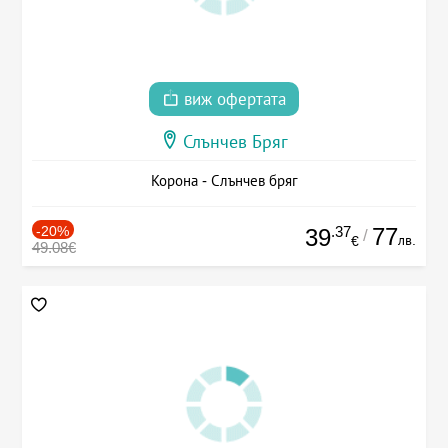
виж офертата
Слънчев Бряг
Корона - Слънчев бряг
-20%
.37
77
39
/
лв.
€
49.08€