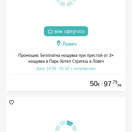
виж офертата
Ловеч
Промоция: Безплатна нощувка при престой от 3+
нощувки в Парк Хотел Стратеш в Ловеч
Дата: 14.05 - 01.10 + полупансион
50
.79
97
/
€
лв.