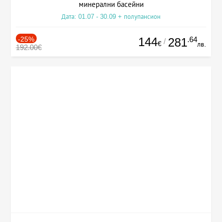
минерални басейни
Дата: 01.07 - 30.09 + полупансион
-25%
144
.64
281
/
€
лв.
192.00€