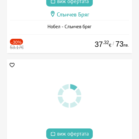
виж офертата
Слънчев Бряг
Нобел - Слънчев бряг
-30%
.32
73
37
/
лв.
€
53.17€
виж офертата