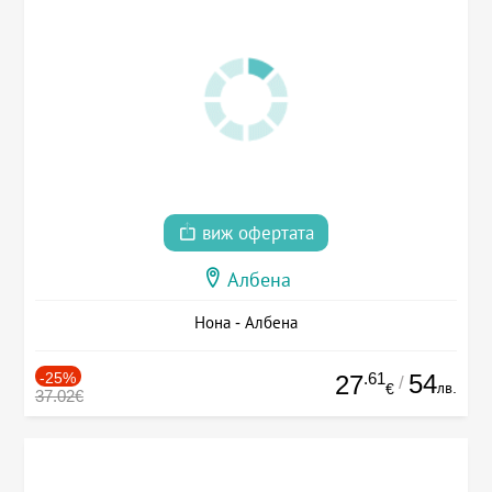
виж офертата
Албена
Нона - Албена
-25%
.61
54
27
/
лв.
€
37.02€