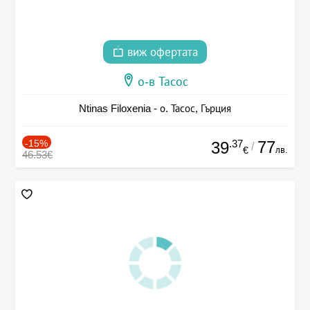
виж офертата
о-в Тасос
Ntinas Filoxenia - о. Тасос, Гърция
-15%
.37
77
39
/
лв.
€
46.53€