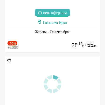
виж офертата
Слънчев Бряг
Жерави - Слънчев бряг
-20%
.12
55
28
/
лв.
€
35.28€