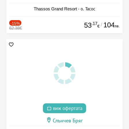
Thassos Grand Resort - о. Тасос
-15%
.17
104
53
/
лв.
€
62.38€
виж офертата
Слънчев Бряг