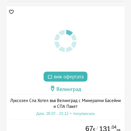
виж офертата
Велинград
Луксозен Спа Хотел във Велинград с Минерални Басейни
и СПА Пакет
Дата: 28.07 - 23.12 + полупансион
67
.04
131
/
€
лв.