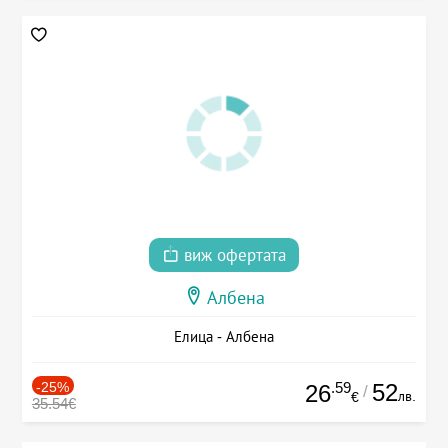
виж офертата
Албена
Елица - Албена
-25%
.59
52
26
/
лв.
€
35.54€