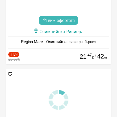
виж офертата
Олимпийска Ривиера
Regina Mare - Олимпийска ривиера, Гърция
-16%
.47
42
21
/
лв.
€
25.57€