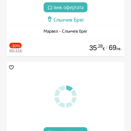
виж офертата
Слънчев Бряг
Марвел - Слънчев бряг
-30%
.28
69
35
/
лв.
€
50.11€