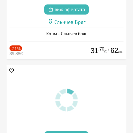
виж офертата
Слънчев Бряг
Котва - Слънчев бряг
-21%
.70
62
31
/
лв.
€
39.88€