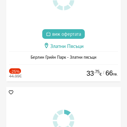
виж офертата
Златни Пясъци
Берлин Грийн Парк - Златни пясъци
-25%
.75
66
33
/
лв.
€
44.99€