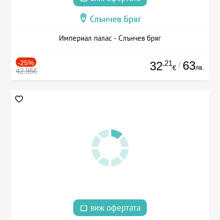
Слънчев Бряг
Империал палас - Слънчев бряг
-25%
.21
63
32
/
лв.
€
42.95€
виж офертата