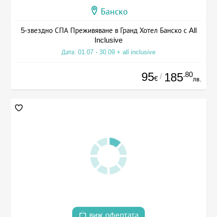
Банско
5-звездно СПА Преживяване в Гранд Хотел Банско с All
Inclusive
Дата: 01.07 - 30.09 + all inclusive
95
.80
185
/
€
лв.
виж офертата