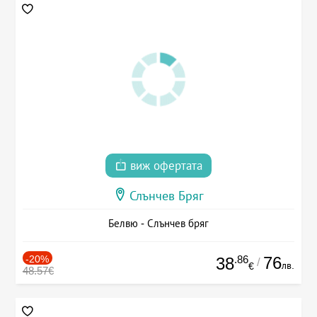
виж офертата
Слънчев Бряг
Белвю - Слънчев бряг
-20%
.86
76
38
/
лв.
€
48.57€