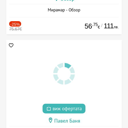
Мирамар - Обзор
-25%
.75
111
56
/
лв.
€
75.67€
виж офертата
Павел Баня