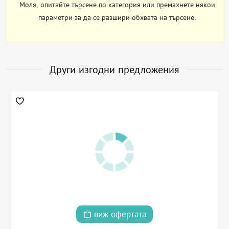
Моля, опитайте търсене по категория или премахнете някои
параметри за да се разшири обхвата на търсене.
Други изгодни предложения
виж офертата