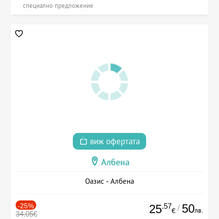
специално предложение
виж офертата
Албена
Оазис - Албена
-25%
.57
50
25
/
лв.
€
34.05€