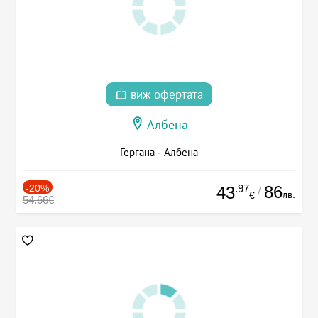
виж офертата
Албена
Гергана - Албена
-20%
.97
86
43
/
лв.
€
54.66€