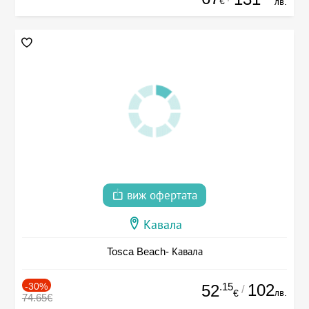
€
лв.
виж офертата
Кавала
Tosca Beach- Кавала
-30%
.15
102
52
/
лв.
€
74.65€