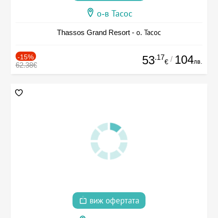
о-в Тасос
Thassos Grand Resort - о. Тасос
-15%
.17
104
53
/
лв.
€
62.38€
виж офертата