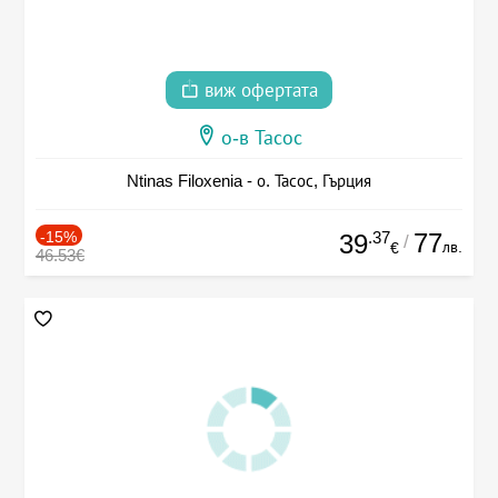
виж офертата
о-в Тасос
Ntinas Filoxenia - о. Тасос, Гърция
-15%
.37
77
39
/
лв.
€
46.53€