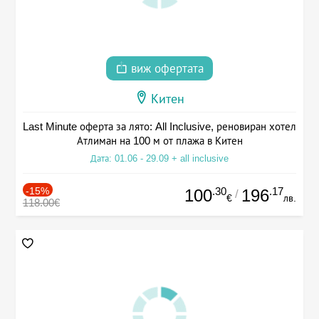
виж офертата
Китен
Last Minute оферта за лято: All Inclusive, реновиран хотел
Атлиман на 100 м от плажа в Китен
Дата: 01.06 - 29.09 + all inclusive
-15%
.30
.17
100
196
/
€
лв.
118.00€