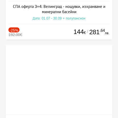
СПА оферта 3=4: Велинград - нощувки, изхранване и
минерални басейни
Дата: 01.07 - 30.09 + полупансион
-25%
144
.64
281
/
€
лв.
192.00€