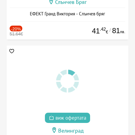
Слънчев Бряг
ЕФЕКТ Гранд Виктория - Слънчев бряг
-20%
.42
81
41
/
лв.
€
51.64€
виж офертата
Велинград