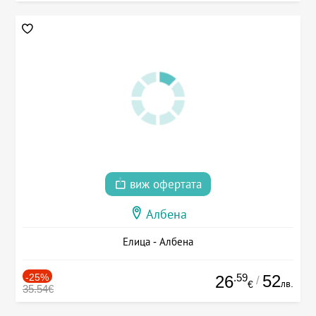
виж офертата
Албена
Елица - Албена
-25%
.59
52
26
/
лв.
€
35.54€