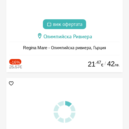
виж офертата
Олимпийска Ривиера
Regina Mare - Олимпийска ривиера, Гърция
-16%
.47
42
21
/
лв.
€
25.57€