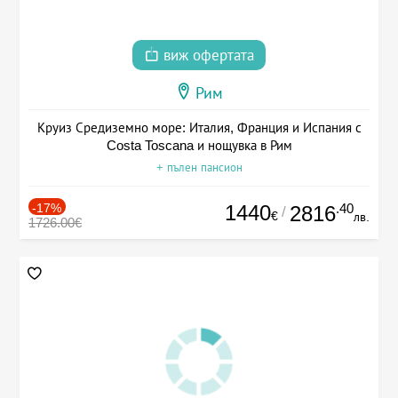
виж офертата
Рим
Круиз Средиземно море: Италия, Франция и Испания с
Costa Toscana и нощувка в Рим
+ пълен пансион
-17%
1440
.40
2816
/
€
лв.
1726.00€