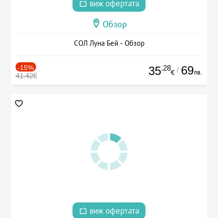
виж офертата
Обзор
СОЛ Луна Бей - Обзор
-15%
.28
69
35
/
лв.
€
41.42€
виж офертата