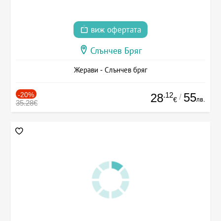
виж офертата
Слънчев Бряг
Жерави - Слънчев бряг
-20%
.12
55
28
/
лв.
€
35.28€