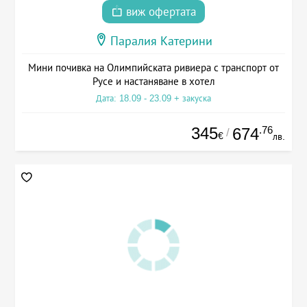
виж офертата
Паралия Катерини
Мини почивка на Олимпийската ривиера с транспорт от
Русе и настаняване в хотел
Дата: 18.09 - 23.09 + закуска
345
.76
674
/
€
лв.