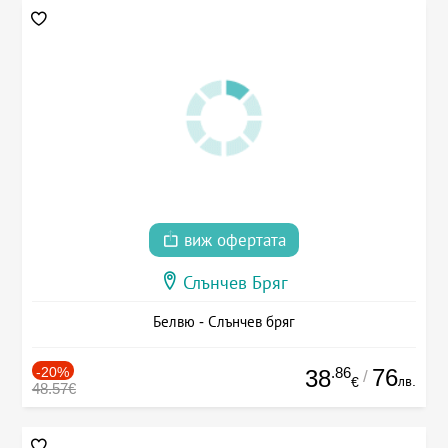
виж офертата
Слънчев Бряг
Белвю - Слънчев бряг
-20%
.86
76
38
/
лв.
€
48.57€