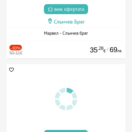
виж офертата
Слънчев Бряг
Марвел - Слънчев бряг
-30%
.28
69
35
/
лв.
€
50.11€