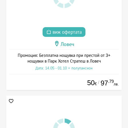
виж офертата
Ловеч
Промоция: Безплатна нощувка при престой от 3+
нощувки в Парк Хотел Стратеш в Ловеч
Дата: 14.05 - 01.10 + полупансион
50
.79
97
/
€
лв.