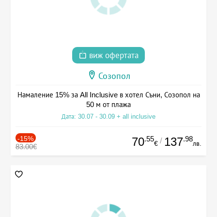
виж офертата
Созопол
Намаление 15% за All Inclusive в хотел Съни, Созопол на
50 м от плажа
Дата: 30.07 - 30.09 + all inclusive
-15%
.55
.98
70
137
/
€
лв.
83.00€