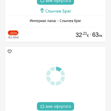
виж офертата
Слънчев Бряг
Империал палас - Слънчев бряг
-25%
.21
63
32
/
лв.
€
42.95€
виж офертата