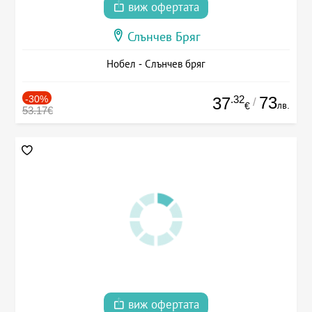
виж офертата
Слънчев Бряг
Нобел - Слънчев бряг
-30%
.32
73
37
/
лв.
€
53.17€
виж офертата