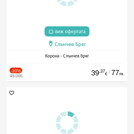
виж офертата
Слънчев Бряг
Корона - Слънчев бряг
-20%
.37
77
39
/
лв.
€
49.08€