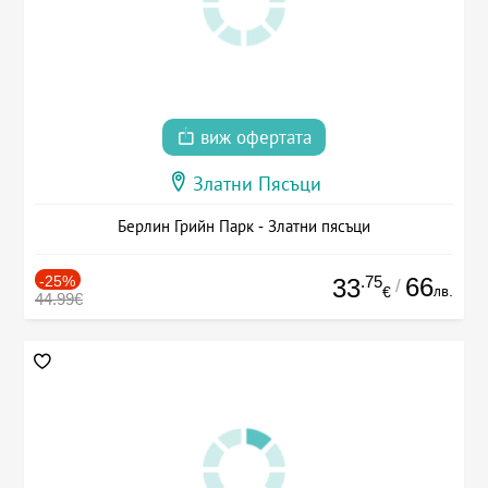
виж офертата
Златни Пясъци
Берлин Грийн Парк - Златни пясъци
-25%
.75
66
33
/
лв.
€
44.99€