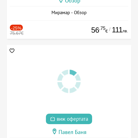
Обзор
Мирамар - Обзор
-25%
.75
111
56
/
лв.
€
75.67€
виж офертата
Павел Баня