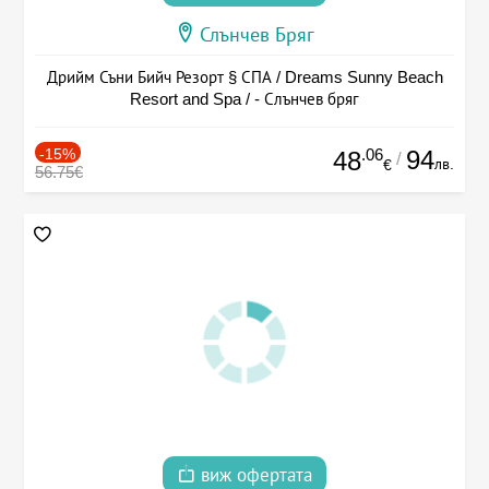
Слънчев Бряг
Дрийм Съни Бийч Резорт § СПА / Dreams Sunny Beach
Resort and Spa / - Слънчев бряг
-15%
.06
94
48
/
лв.
€
56.75€
виж офертата