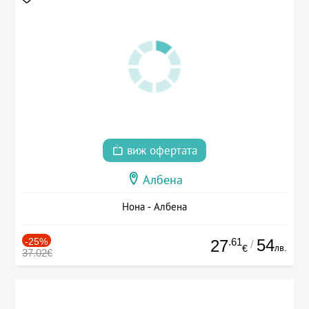
виж офертата
Албена
Нона - Албена
-25%
.61
54
27
/
лв.
€
37.02€