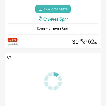
виж офертата
Слънчев Бряг
Котва - Слънчев бряг
-21%
.70
62
31
/
лв.
€
39.88€