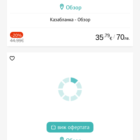
Обзор
Казабланка - Обзор
-20%
.79
70
35
/
лв.
€
44.99€
виж офертата