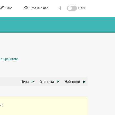
Блог
Връзка с нас
Dark
ло Брацигово
Цена
Отстъпка
Най-нови
и: