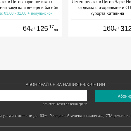
акс в Цигов чарк: почивка с
Летен релакс в Цигов Чарк: Н
ена закуска и вечеря и басейн
за двама с изхранване и СП
курорта Каталина
а: 03.08 - 31.08 + полупансион
Дата: 04.08 - 31.08 + полупан
64
.17
160
125
31
/
/
€
€
лв.
АБОНИРАЙ СЕ ЗА НАШИЯ Е-БЮЛЕТИН
Без спам. Отказ по всяко време.
 услуги с отстъпки до -60%. Резервирай уикенд в планината, СПА релакс ил