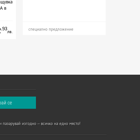
ощувка
А в
сион
.93
2
специално предложение
лв.
и пазарувай изгодно – всичко на едно място!