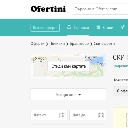
Ofertini
Почивки
Стоки
Всички оферти
Оферти
Почивки
Брацигово
Ски оферти
❯
❯
❯
СКИ 
вътреше
Отиди към картата
Брацигов
0 офе
Брацигово