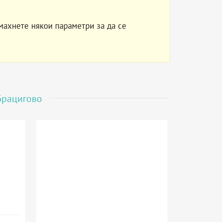
махнете някои параметри за да се
Брацигово