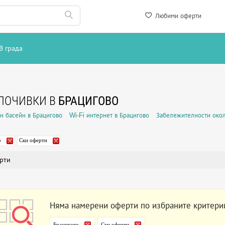
Любими оферти
В града
ПОЧИВКИ В
БРАЦИГОВО
н басейн в Брацигово
Wi-Fi интернет в Брацигово
Забележителности око
о
Ски оферти
рти
Няма намерени оферти по избраните критери
Брацигово
Ски оферти