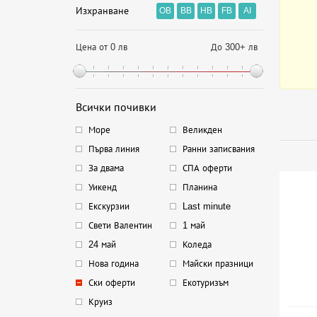
Изхранване
OB
BB
HB
FB
AI
Цена от 0 лв
До 300+ лв
Всички почивки
Море
Великден
Първа линия
Ранни записвания
За двама
СПА оферти
Уикенд
Планина
Екскурзии
Last minute
Свети Валентин
1 май
24 май
Коледа
Нова година
Майски празници
Ски оферти
Екотуризъм
Круиз