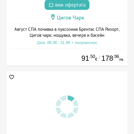
виж офертата
Цигов Чарк
Август СПА почивка в луксозния Брентас СПА Ризорт,
Цигов чарк: нощувка, вечеря и басейн
Дата: 06.08 - 31.08 + полупансион
.50
.96
91
178
/
€
лв.