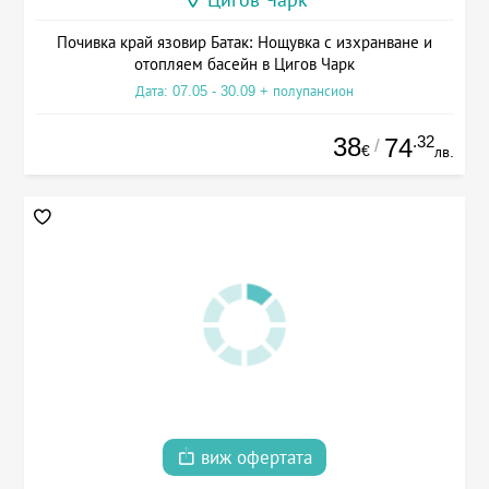
Почивка край язовир Батак: Нощувка с изхранване и
отопляем басейн в Цигов Чарк
Дата: 07.05 - 30.09 + полупансион
38
.32
74
/
€
лв.
виж офертата