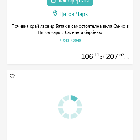
виж офертата
Цигов Чарк
Почивка край язовир Батак в самостоятелна вила Сънчо в
Цигов чарк с басейн и барбекю
+ без храна
.11
.53
106
207
/
€
лв.