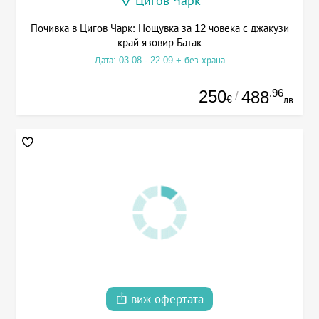
Цигов Чарк
Почивка в Цигов Чарк: Нощувка за 12 човека с джакузи
край язовир Батак
Дата: 03.08 - 22.09 + без храна
250
.96
488
/
€
лв.
виж офертата