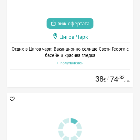
виж офертата
Цигов Чарк
Отдих в Цигов чарк: Ваканционно селище Свети Георги с
басейн и красива гледка
+ полупансион
38
.32
74
/
€
лв.