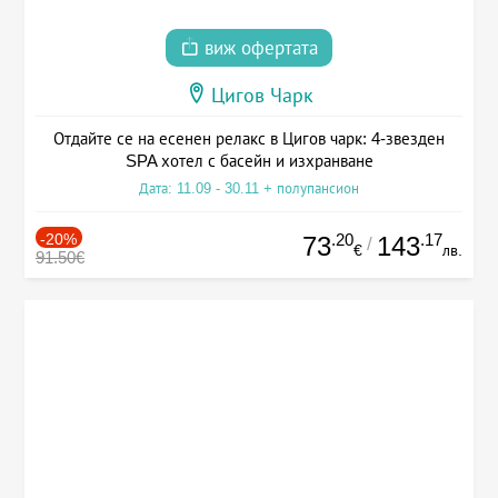
виж офертата
Цигов Чарк
Отдайте се на есенен релакс в Цигов чарк: 4-звезден
SPA хотел с басейн и изхранване
Дата: 11.09 - 30.11 + полупансион
-20%
.20
.17
73
143
/
€
лв.
91.50€