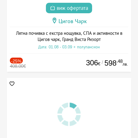
виж офертата
Цигов Чарк
Лятна почивка с екстра нощувка, СПА и активности в
Цигов чарк, Гранд Виста Ризорт
Дата: 01.08 - 03.09 + полупансион
-25%
306
.48
598
/
€
лв.
408.00€