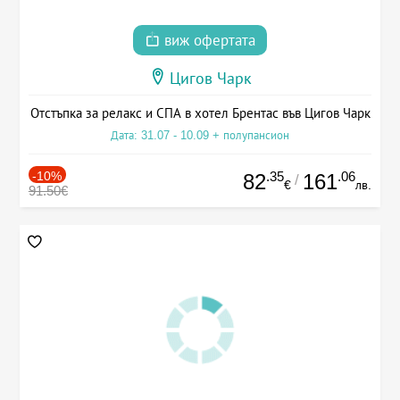
виж офертата
Цигов Чарк
Отстъпка за релакс и СПА в хотел Брентас във Цигов Чарк
Дата: 31.07 - 10.09 + полупансион
-10%
.35
.06
82
161
/
€
лв.
91.50€