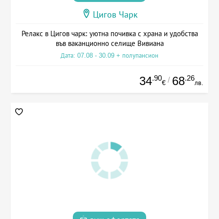
Цигов Чарк
Релакс в Цигов чарк: уютна почивка с храна и удобства
във ваканционно селище Вивиана
Дата: 07.08 - 30.09 + полупансион
.90
.26
34
68
/
€
лв.