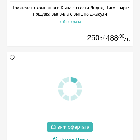
Приятелска компания в Къща за гости Лидия, Цигов чарк:
нощувка във вила с външно джакузи
+ без храна
250
.96
488
/
€
лв.
виж офертата