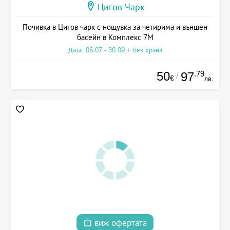
Цигов Чарк
Почивка в Цигов чарк с нощувка за четирима и външен
басейн в Комплекс 7М
Дата: 06.07 - 30.09 + без храна
50
.79
97
/
€
лв.
виж офертата