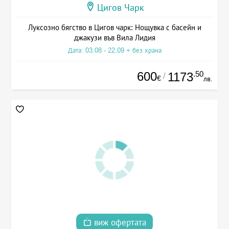
Цигов Чарк
Луксозно бягство в Цигов чарк: Нощувка с басейн и
джакузи във Вила Лидия
Дата: 03.08 - 22.09 + без храна
600
.50
1173
/
€
лв.
виж офертата