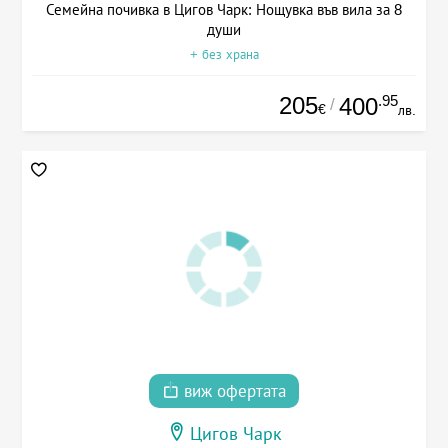
Семейна почивка в Цигов Чарк: Нощувка във вила за 8
души
+ без храна
205
.95
400
/
€
лв.
виж офертата
Цигов Чарк