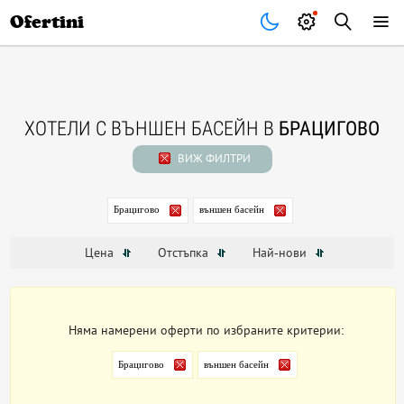
Почивки
Стоки
В града
Всички оферти
Ofertini
ХОТЕЛИ С ВЪНШЕН БАСЕЙН В
БРАЦИГОВО
ВИЖ ФИЛТРИ
Брацигово
външен басейн
Цена
Отстъпка
Най-нови
Няма намерени оферти по избраните критерии:
Брацигово
външен басейн