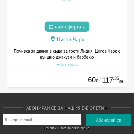
виж офертата
Цигов Чарк
Почивка за двама в къща за гости Лидия, Цигов Чарк с
външно джакузи и барбекю
+ без храна
60
.35
117
/
€
лв.
АБОНИРАЙ СЕ ЗА НАШИЯ Е-БЮЛЕТИН
Без спам. Отказ по всяко време.