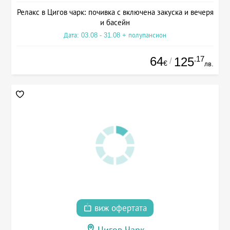
Релакс в Цигов чарк: почивка с включена закуска и вечеря
и басейн
Дата: 03.08 - 31.08 + полупансион
64
.17
125
/
€
лв.
виж офертата
Цигов Чарк