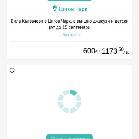
Цигов Чарк
Вила Кълвачеви в Цигов Чарк, с външно джакузи и детски
кът до 15 септември
+ без храна
600
.50
1173
/
€
лв.