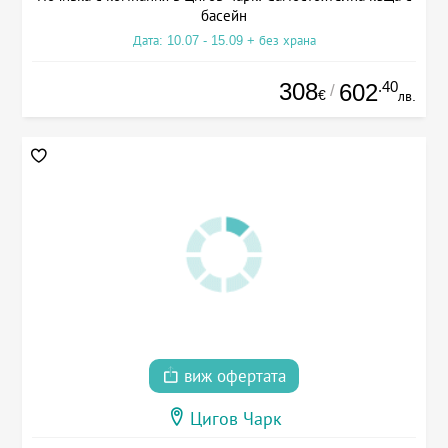
басейн
Дата: 10.07 - 15.09 + без храна
308
.40
602
/
€
лв.
виж офертата
Цигов Чарк