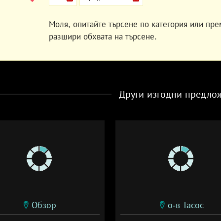
Моля, опитайте търсене по категория или пре
разшири обхвата на търсене.
Други изгодни предло
Обзор
о-в Тасос