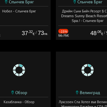
Слънчев Бряг
Слънчев Бряг
Нобел - Слънчев бряг
Дрийм Съни Бийч Резорт § С
Dreams Sunny Beach Resort
Spa / - Слънчев бряг
.32
73
-15%
.06
37
48
/
/
лв.
€
€
€
56.75€
Обзор
Велинград
Казабланка - Обзор
Луксозен Спа Хотел във Велин
Минерални Басейни и СПА П