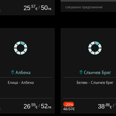
.57
50
25
/
специално предложение
лв.
€
€
Албена
Слънчев Бряг
Елица - Албена
Белвю - Слънчев бряг
.59
52
-20%
.86
26
38
/
/
лв.
€
€
€
48.57€