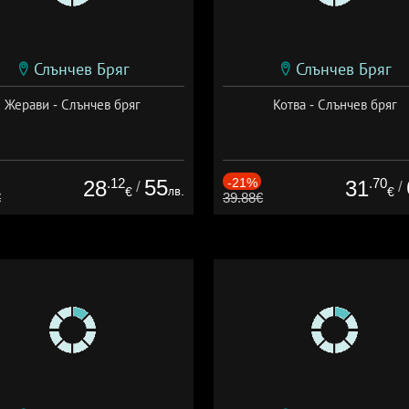
Слънчев Бряг
Слънчев Бряг
Жерави - Слънчев бряг
Котва - Слънчев бряг
.12
55
-21%
.70
28
31
/
/
лв.
€
€
€
39.88€