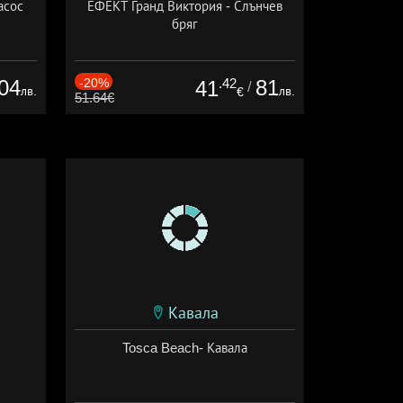
асос
ЕФЕКТ Гранд Виктория - Слънчев
бряг
04
-20%
.42
81
41
/
лв.
лв.
€
51.64€
Кавала
Tosca Beach- Кавала