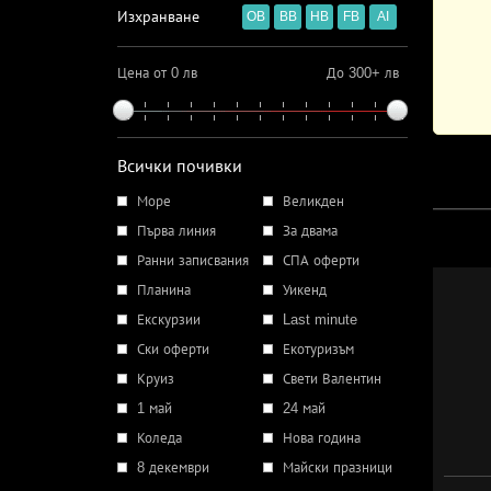
Изхранване
OB
BB
HB
FB
AI
Цена от 0 лв
До 300+ лв
Всички почивки
Море
Великден
Първа линия
За двама
Ранни записвания
СПА оферти
Планина
Уикенд
Екскурзии
Last minute
Ски оферти
Екотуризъм
Круиз
Свети Валентин
1 май
24 май
Коледа
Нова година
8 декември
Майски празници