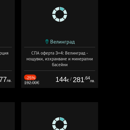
Велинград
ърция
СПА оферта 3=4: Велинград -
нощувки, изхранване и минерални
басейни
Дата: 01.07 - 30.09 + полупансион
77
-25%
144
.64
281
/
лв.
€
лв.
192.00€