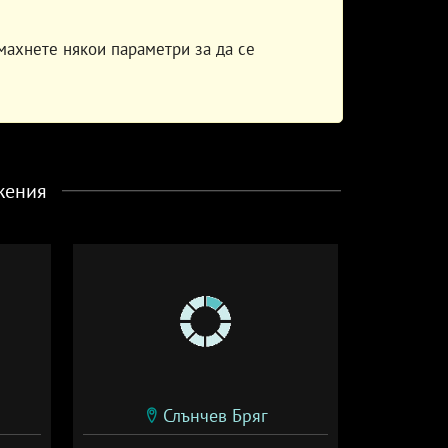
махнете някои параметри за да се
жения
Слънчев Бряг