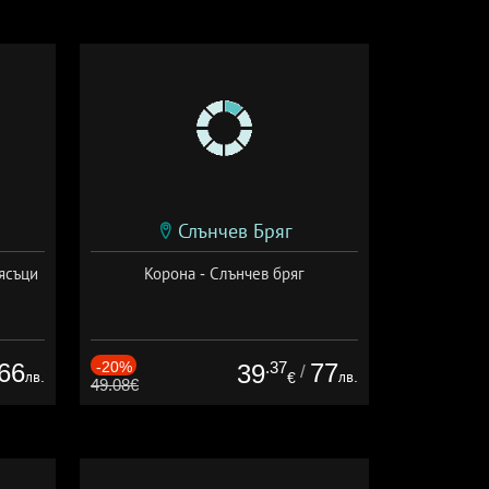
Слънчев Бряг
ясъци
Корона - Слънчев бряг
66
-20%
.37
77
39
/
лв.
лв.
€
49.08€