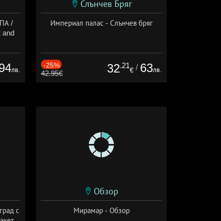
Слънчев Бряг
ПА /
Империал палас - Слънчев бряг
 and
94
-25%
.21
63
32
/
лв.
лв.
€
42.95€
Обзор
град с
Мирамар - Обзор
акет