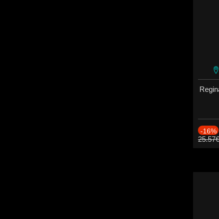
Regin
-16%
25.57