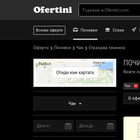
Ofertini
Почивки
Стоки
Всички оферти
Оферти
Почивки
Чан
Странджа планина
❯
❯
❯
ПОЧИ
Вижте 
Отиди към картата
Чан
0 офе
Чан