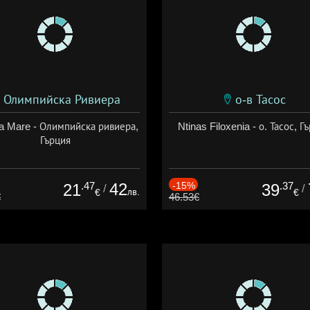
Олимпийска Ривиера
о-в Тасос
a Mare - Олимпийска ривиера,
Ntinas Filoxenia - о. Тасос, Г
Гърция
.47
42
-15%
.37
21
39
/
/
лв.
€
€
€
46.53€