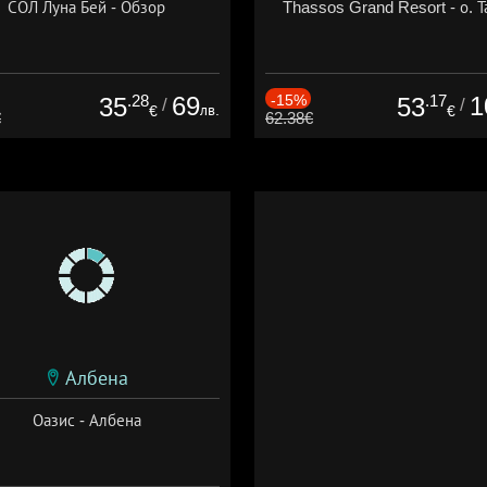
СОЛ Луна Бей - Обзор
Thassos Grand Resort - о. Т
.28
69
-15%
.17
1
35
53
/
/
лв.
€
€
€
62.38€
Албена
Оазис - Албена