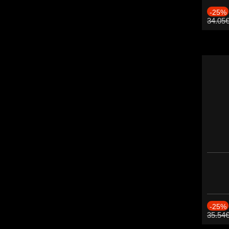
-25%
34.05
-25%
35.54