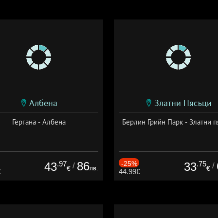
Албена
Златни Пясъци
Гергана - Албена
Берлин Грийн Парк - Златни п
.97
86
-25%
.75
43
33
/
/
лв.
€
€
€
44.99€