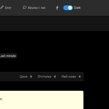
Блог
Връзка с нас
Dark
Last minute
Цена
Отстъпка
Най-нови
и: