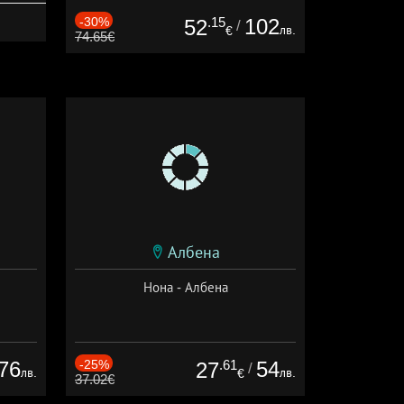
-30%
.15
102
52
/
лв.
€
74.65€
Албена
Нона - Албена
76
-25%
.61
54
27
/
лв.
лв.
€
37.02€