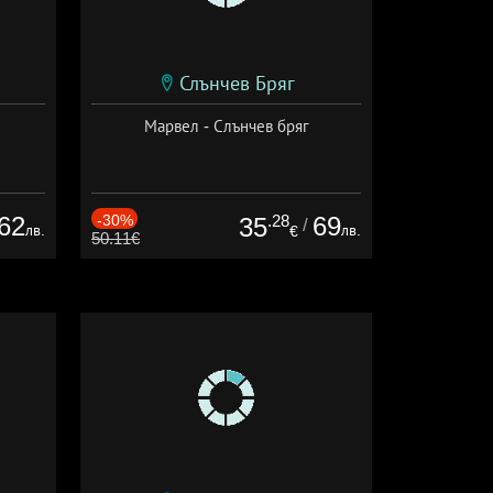
Слънчев Бряг
Марвел - Слънчев бряг
62
-30%
.28
69
35
/
лв.
лв.
€
50.11€