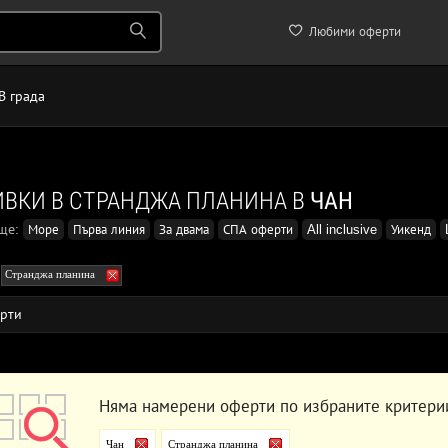
Любими оферти
В града
ВКИ В СТРАНДЖА ПЛАНИНА В
ЧАН
още:
Море
Първа линия
За двама
СПА оферти
All inclusive
Уикенд
Странджа планина
рти
Няма намерени оферти по избраните критери
Чан
Странджа планина