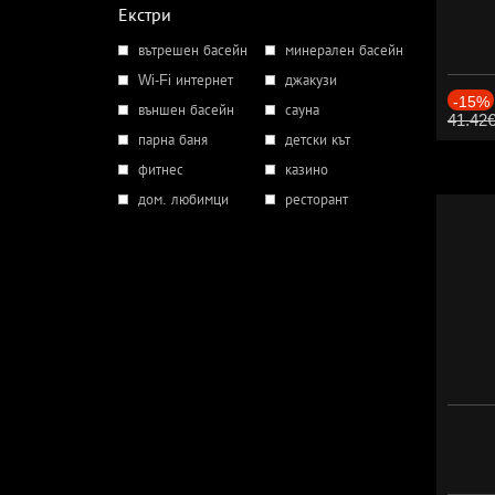
Екстри
вътрешен басейн
минерален басейн
Wi-Fi интернет
джакузи
-15%
външен басейн
сауна
41.42
парна баня
детски кът
фитнес
казино
дом. любимци
ресторант