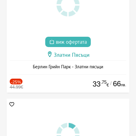
виж офертата
Златни Пясъци
Берлин Грийн Парк - Златни пясъци
-25%
.75
66
33
/
лв.
€
44.99€