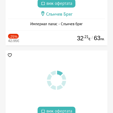
виж офертата
Слънчев Бряг
Империал палас - Слънчев бряг
-25%
.21
63
32
/
лв.
€
42.95€
виж офертата