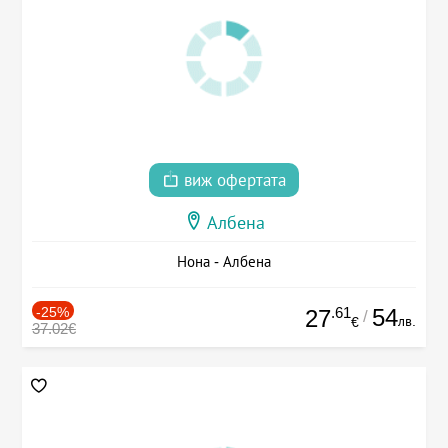
виж офертата
Албена
Нона - Албена
-25%
.61
54
27
/
лв.
€
37.02€