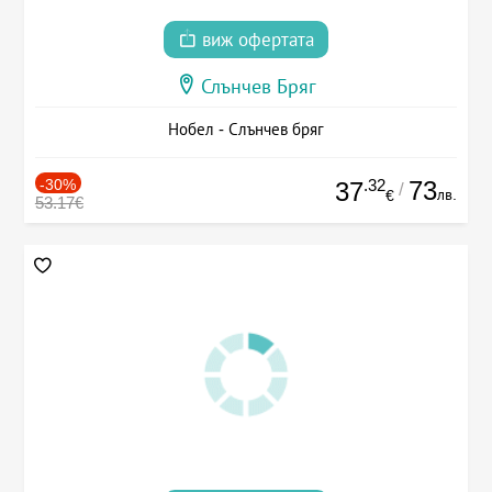
виж офертата
Слънчев Бряг
Нобел - Слънчев бряг
-30%
.32
73
37
/
лв.
€
53.17€