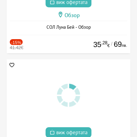
виж офертата
Обзор
СОЛ Луна Бей - Обзор
-15%
.28
69
35
/
лв.
€
41.42€
виж офертата