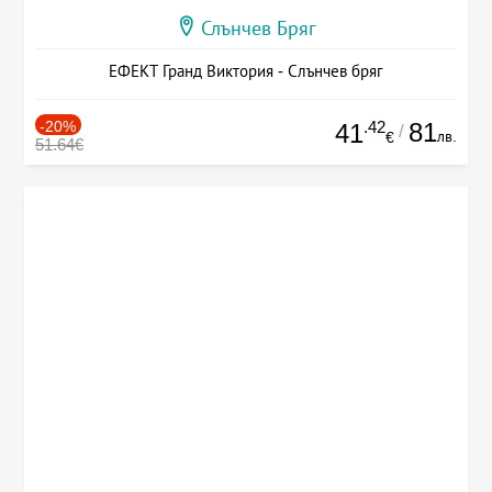
Слънчев Бряг
ЕФЕКТ Гранд Виктория - Слънчев бряг
-20%
.42
81
41
/
лв.
€
51.64€