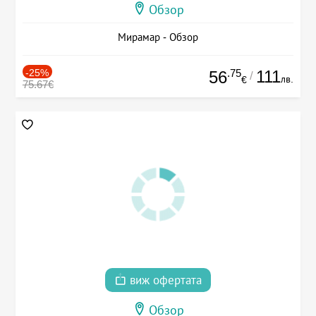
Обзор
Мирамар - Обзор
-25%
.75
111
56
/
лв.
€
75.67€
виж офертата
Обзор