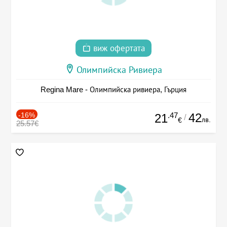
виж офертата
Олимпийска Ривиера
Regina Mare - Олимпийска ривиера, Гърция
-16%
.47
42
21
/
лв.
€
25.57€