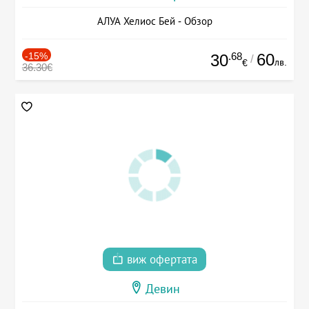
АЛУА Хелиос Бей - Обзор
-15%
.68
60
30
/
лв.
€
36.30€
виж офертата
Девин