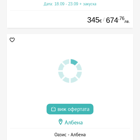
Дата: 18.09 - 23.09 + закуска
345
.76
674
/
€
лв.
виж офертата
Албена
Оазис - Албена