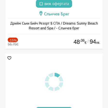
виж офертата
Слънчев Бряг
Дрийм Съни Бийч Резорт § СПА / Dreams Sunny Beach
Resort and Spa / - Слънчев бряг
-15%
.06
94
48
/
лв.
€
56.75€