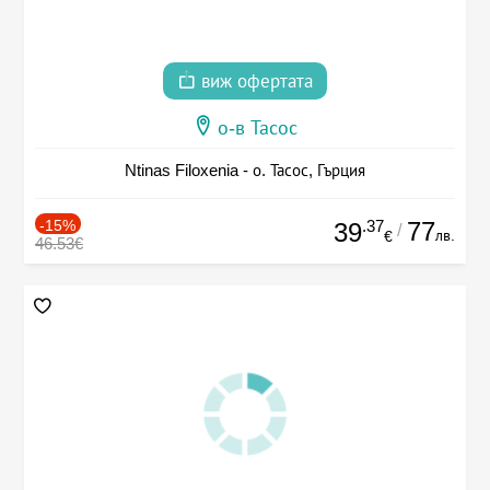
виж офертата
о-в Тасос
Ntinas Filoxenia - о. Тасос, Гърция
-15%
.37
77
39
/
лв.
€
46.53€