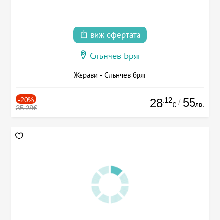
виж офертата
Слънчев Бряг
Жерави - Слънчев бряг
-20%
.12
55
28
/
лв.
€
35.28€