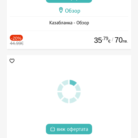
Обзор
Казабланка - Обзор
-20%
.79
70
35
/
лв.
€
44.99€
виж офертата