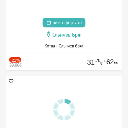
виж офертата
Слънчев Бряг
Котва - Слънчев бряг
-21%
.70
62
31
/
лв.
€
39.88€