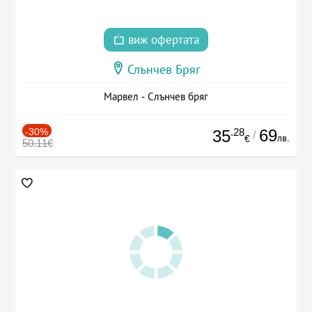
виж офертата
Слънчев Бряг
Марвел - Слънчев бряг
-30%
.28
69
35
/
лв.
€
50.11€