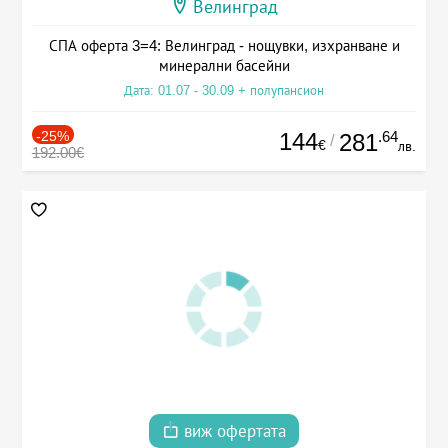
Велинград
СПА оферта 3=4: Велинград - нощувки, изхранване и
минерални басейни
Дата: 01.07 - 30.09 + полупансион
-25%
144
.64
281
/
€
лв.
192.00€
виж офертата