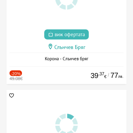
виж офертата
Слънчев Бряг
Корона - Слънчев бряг
-20%
.37
77
39
/
лв.
€
49.08€