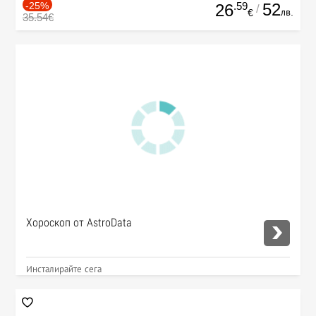
-25%
.59
52
26
/
лв.
€
35.54€
Хороскоп от AstroData
Инсталирайте сега