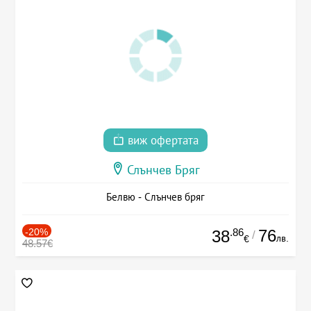
виж офертата
Слънчев Бряг
Белвю - Слънчев бряг
-20%
.86
76
38
/
лв.
€
48.57€