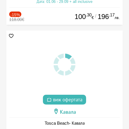
Дата: 01.06 - 29.09 + all inclusive
-15%
.30
.17
100
196
/
€
лв.
118.00€
виж офертата
Кавала
Tosca Beach- Кавала