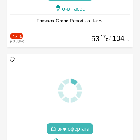
о-в Тасос
Thassos Grand Resort - о. Тасос
-15%
.17
104
53
/
лв.
€
62.38€
виж офертата