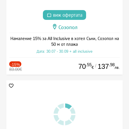
виж офертата
Созопол
Намаление 15% за All Inclusive в хотел Съни, Созопол на
50 м от плажа
Дата: 30.07 - 30.09 + all inclusive
-15%
.55
.98
70
137
/
€
лв.
83.00€