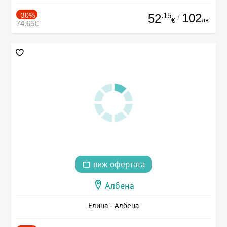
-30%
.15
102
52
/
лв.
€
74.65€
виж офертата
Албена
Елица - Албена