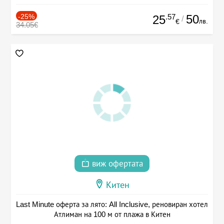
-25%
.57
50
25
/
лв.
€
34.05€
виж офертата
Китен
Last Minute оферта за лято: All Inclusive, реновиран хотел
Атлиман на 100 м от плажа в Китен