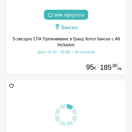
виж офертата
Банско
5-звездно СПА Преживяване в Гранд Хотел Банско с All
Inclusive
Дата: 01.07 - 30.09 + all inclusive
95
.80
185
/
€
лв.