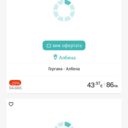
виж офертата
Албена
Гергана - Албена
-20%
.97
86
43
/
лв.
€
54.66€