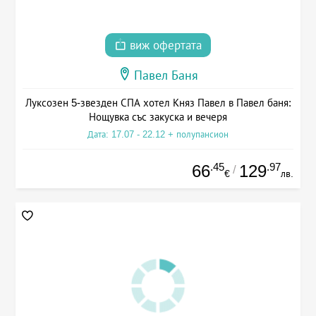
виж офертата
Павел Баня
Луксозен 5-звезден СПА хотел Княз Павел в Павел баня:
Нощувка със закуска и вечеря
Дата: 17.07 - 22.12 + полупансион
.45
.97
66
129
/
€
лв.