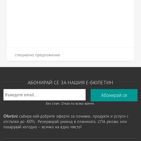
специално предложение
АБОНИРАЙ СЕ ЗА НАШИЯ Е-БЮЛЕТИН
Без спам. Отказ по всяко време.
Ofertini
събира най-добрите оферти за почивки, продукти и услуги с
отстъпки до -60%. Резервирай уикенд в планината, СПА релакс или
пазарувай изгодно – всичко на едно място!