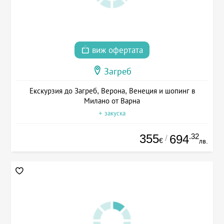
виж офертата
Загреб
Екскурзия до Загреб, Верона, Венеция и шопинг в
Милано от Варна
+ закуска
355
.32
694
/
€
лв.