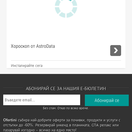
Хороскоп от AstroData
Инсталирайте сега
АБОНИРАЙ СЕ ЗА НАШИЯ Е-БЮЛЕТИН
Без спам. Отказ по всяко време.
Ofertini
събира най-добрите оферти за почивки, продукти и услуги с
отстъпки до -60%. Резервирай уикенд в планината, СПА релакс или
пазарувай изгодно – всичко на едно място!