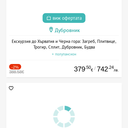
виж офертата
Дубровник
Екскурзия до Хърватия и Черна гора: Загреб, Плитвице,
Трогир, Сплит, Дубровник, Будва
+ полупансион
-2%
.50
.24
379
742
/
€
лв.
388.58€