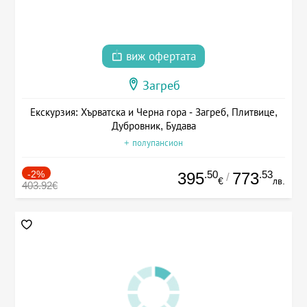
виж офертата
Загреб
Екскурзия: Хърватска и Черна гора - Загреб, Плитвице,
Дубровник, Будава
+ полупансион
-2%
.50
.53
395
773
/
€
лв.
403.92€