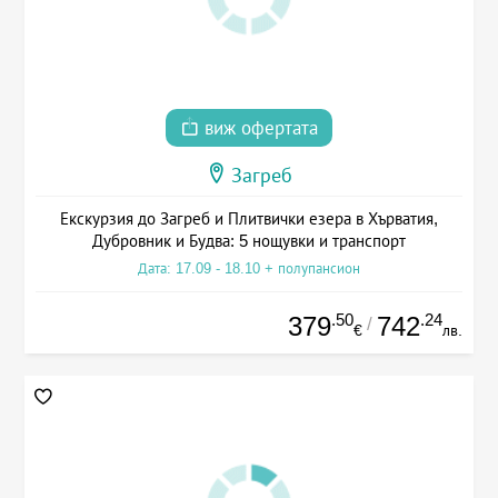
виж офертата
Загреб
Екскурзия до Загреб и Плитвички езера в Хърватия,
Дубровник и Будва: 5 нощувки и транспорт
Дата: 17.09 - 18.10 + полупансион
.50
.24
379
742
/
€
лв.