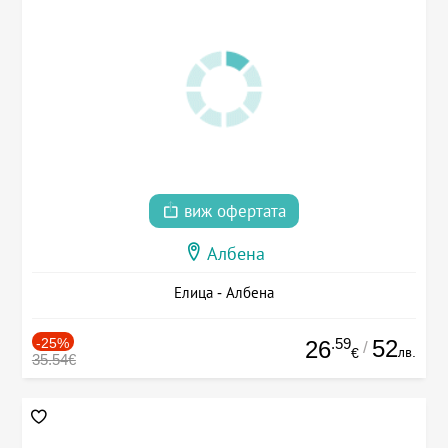
виж офертата
Албена
Елица - Албена
-25%
.59
52
26
/
лв.
€
35.54€