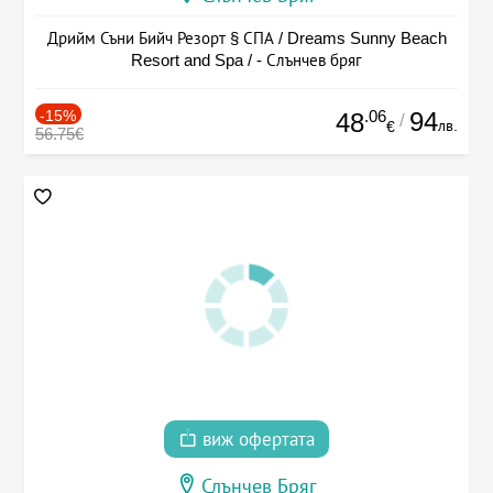
Дрийм Съни Бийч Резорт § СПА / Dreams Sunny Beach
Resort and Spa / - Слънчев бряг
-15%
.06
94
48
/
лв.
€
56.75€
виж офертата
Слънчев Бряг