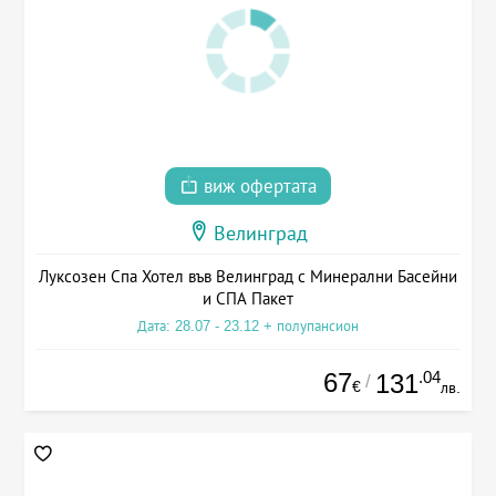
виж офертата
Велинград
Луксозен Спа Хотел във Велинград с Минерални Басейни
и СПА Пакет
Дата: 28.07 - 23.12 + полупансион
67
.04
131
/
€
лв.