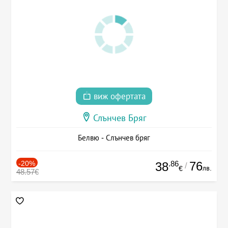
виж офертата
Слънчев Бряг
Белвю - Слънчев бряг
-20%
.86
76
38
/
лв.
€
48.57€