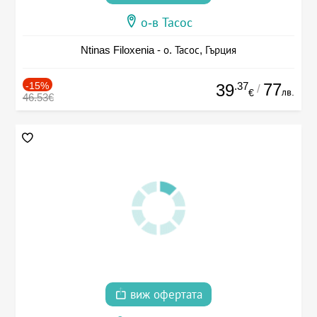
о-в Тасос
Ntinas Filoxenia - о. Тасос, Гърция
-15%
.37
77
39
/
лв.
€
46.53€
виж офертата