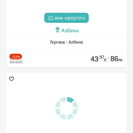
виж офертата
Албена
Гергана - Албена
-20%
.97
86
43
/
лв.
€
54.66€