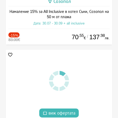
Созопол
Намаление 15% за All Inclusive в хотел Съни, Созопол на
50 м от плажа
Дата: 30.07 - 30.09 + all inclusive
-15%
.55
.98
70
137
/
€
лв.
83.00€
виж офертата