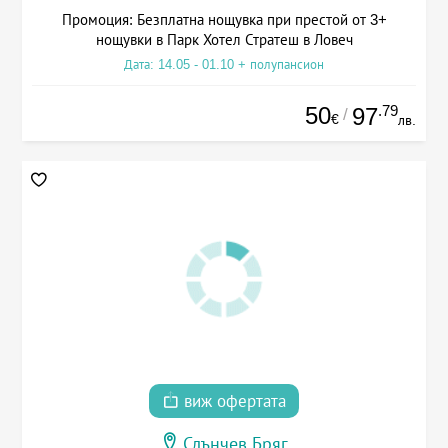
Промоция: Безплатна нощувка при престой от 3+
нощувки в Парк Хотел Стратеш в Ловеч
Дата: 14.05 - 01.10 + полупансион
50
.79
97
/
€
лв.
виж офертата
Слънчев Бряг