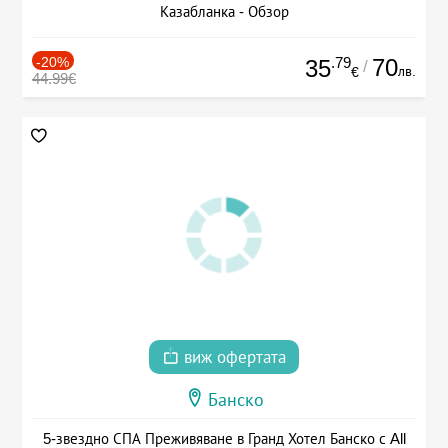
Казабланка - Обзор
-20%
.79
70
35
/
лв.
€
44.99€
виж офертата
Банско
5-звездно СПА Преживяване в Гранд Хотел Банско с All