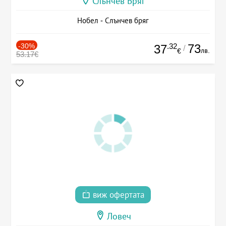
Слънчев Бряг
Нобел - Слънчев бряг
-30%
.32
73
37
/
лв.
€
53.17€
виж офертата
Ловеч