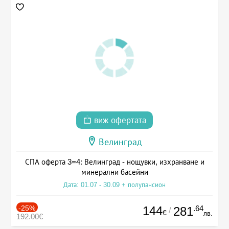
виж офертата
Велинград
СПА оферта 3=4: Велинград - нощувки, изхранване и
минерални басейни
Дата: 01.07 - 30.09 + полупансион
-25%
144
.64
281
/
€
лв.
192.00€