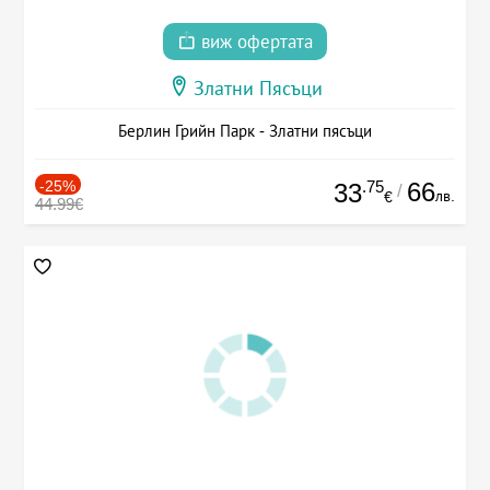
виж офертата
Златни Пясъци
Берлин Грийн Парк - Златни пясъци
-25%
.75
66
33
/
лв.
€
44.99€