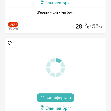
Слънчев Бряг
Жерави - Слънчев бряг
-20%
.12
55
28
/
лв.
€
35.28€
виж офертата
Слънчев Бряг