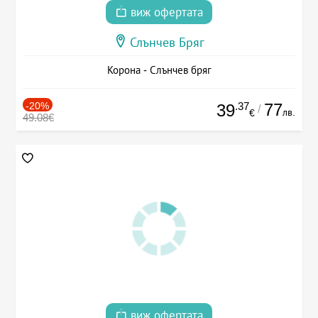
виж офертата
Слънчев Бряг
Корона - Слънчев бряг
-20%
.37
77
39
/
лв.
€
49.08€
виж офертата