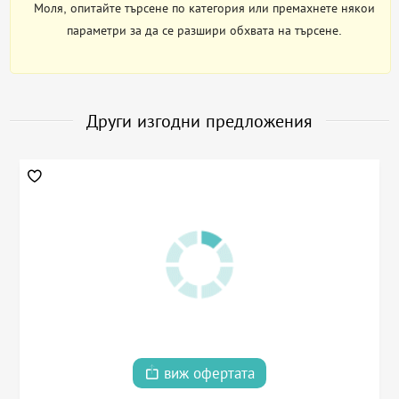
Моля, опитайте търсене по категория или премахнете някои
параметри за да се разшири обхвата на търсене.
Други изгодни предложения
виж офертата