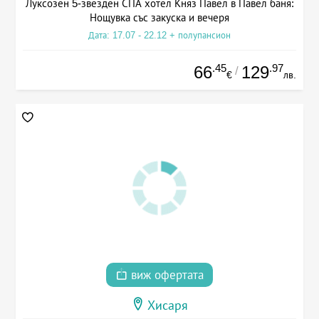
Луксозен 5-звезден СПА хотел Княз Павел в Павел баня:
Нощувка със закуска и вечеря
Дата: 17.07 - 22.12 + полупансион
.45
.97
66
129
/
€
лв.
виж офертата
Хисаря