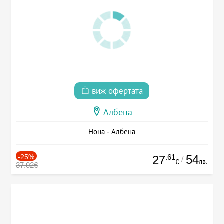
виж офертата
Албена
Нона - Албена
-25%
.61
54
27
/
лв.
€
37.02€