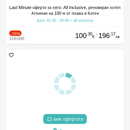
Last Minute оферта за лято: All Inclusive, реновиран хотел
Атлиман на 100 м от плажа в Китен
Дата: 01.06 - 29.09 + all inclusive
-15%
.30
.17
100
196
/
€
лв.
118.00€
виж офертата