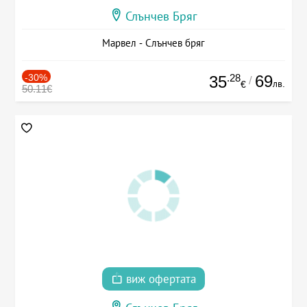
Слънчев Бряг
Марвел - Слънчев бряг
-30%
.28
69
35
/
лв.
€
50.11€
виж офертата