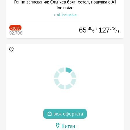
Ранни записвания: Слънчев бряг, хотел, нощувка с All
Inclusive
+ all inclusive
-30%
.30
.72
65
127
/
€
лв.
92.70€
виж офертата
Китен