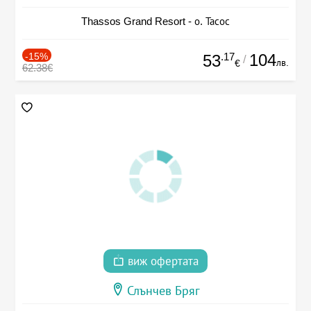
Thassos Grand Resort - о. Тасос
-15%
.17
104
53
/
лв.
€
62.38€
виж офертата
Слънчев Бряг