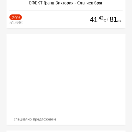
ЕФЕКТ Гранд Виктория - Слънчев бряг
-20%
.42
81
41
/
лв.
€
51.64€
специално предложение