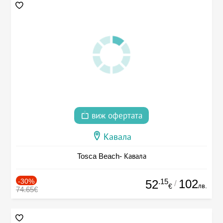
виж офертата
Кавала
Tosca Beach- Кавала
-30%
.15
102
52
/
лв.
€
74.65€