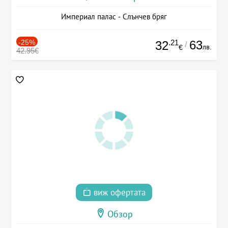
Империал палас - Слънчев бряг
-25%
.21
63
32
/
лв.
€
42.95€
виж офертата
Обзор