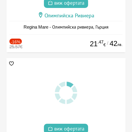
виж офертата
Олимпийска Ривиера
Regina Mare - Олимпийска ривиера, Гърция
-16%
.47
42
21
/
лв.
€
25.57€
виж офертата