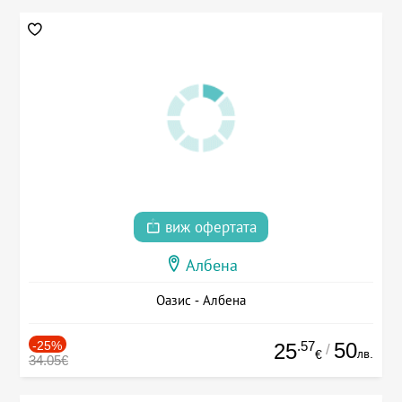
виж офертата
Албена
Оазис - Албена
-25%
.57
50
25
/
лв.
€
34.05€