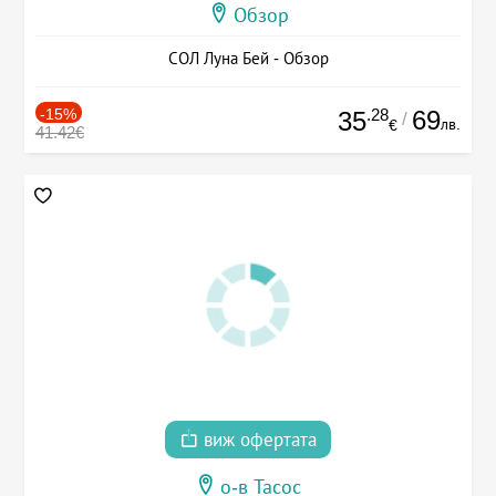
Обзор
СОЛ Луна Бей - Обзор
-15%
.28
69
35
/
лв.
€
41.42€
виж офертата
о-в Тасос