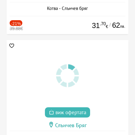
Котва - Слънчев бряг
-21%
.70
62
31
/
лв.
€
39.88€
виж офертата
Слънчев Бряг