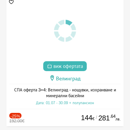
виж офертата
Велинград
СПА оферта 3=4: Велинград - нощувки, изхранване и
минерални басейни
Дата: 01.07 - 30.09 + полупансион
-25%
144
.64
281
/
€
лв.
192.00€