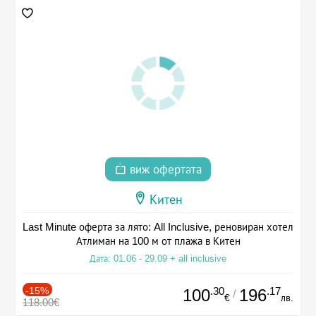
виж офертата
Китен
Last Minute оферта за лято: All Inclusive, реновиран хотел
Атлиман на 100 м от плажа в Китен
Дата: 01.06 - 29.09 + all inclusive
-15%
.30
.17
100
196
/
€
лв.
118.00€