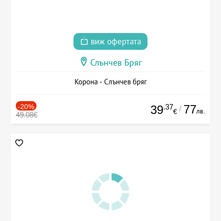
виж офертата
Слънчев Бряг
Корона - Слънчев бряг
-20%
.37
77
39
/
лв.
€
49.08€