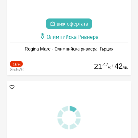
виж офертата
Олимпийска Ривиера
Regina Mare - Олимпийска ривиера, Гърция
-16%
.47
42
21
/
лв.
€
25.57€