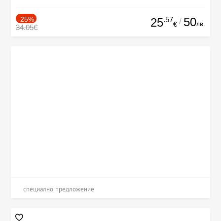
-25%
.57
50
25
/
лв.
€
34.05€
специално предложение