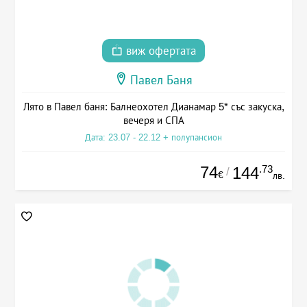
виж офертата
Павел Баня
Лято в Павел баня: Балнеохотел Дианамар 5* със закуска,
вечеря и СПА
Дата: 23.07 - 22.12 + полупансион
74
.73
144
/
€
лв.