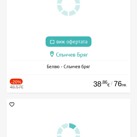
виж офертата
Слънчев Бряг
Белвю - Слънчев бряг
-20%
.86
76
38
/
лв.
€
48.57€