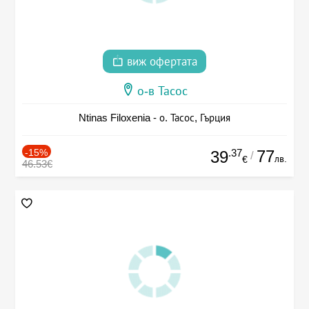
виж офертата
о-в Тасос
Ntinas Filoxenia - о. Тасос, Гърция
-15%
.37
77
39
/
лв.
€
46.53€