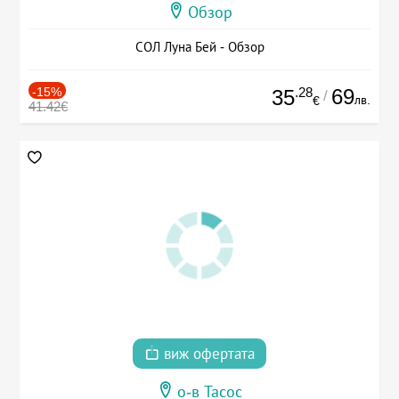
Обзор
СОЛ Луна Бей - Обзор
-15%
.28
69
35
/
лв.
€
41.42€
виж офертата
о-в Тасос