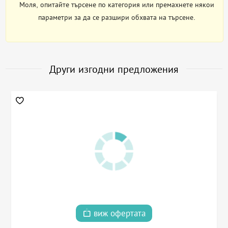
Моля, опитайте търсене по категория или премахнете някои
параметри за да се разшири обхвата на търсене.
Други изгодни предложения
виж офертата