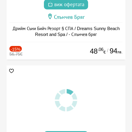
виж офертата
Слънчев Бряг
Дрийм Съни Бийч Резорт § СПА / Dreams Sunny Beach
Resort and Spa / - Слънчев бряг
-15%
.06
94
48
/
лв.
€
56.75€