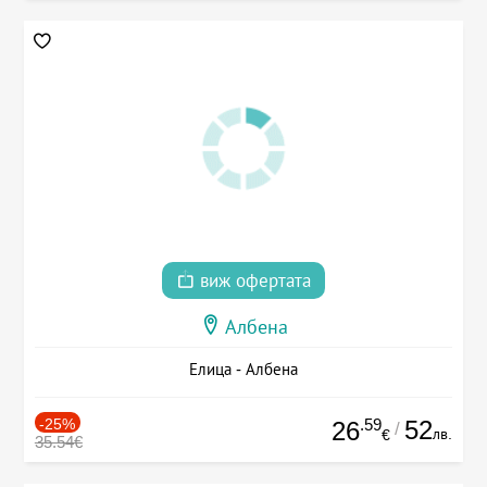
виж офертата
Албена
Елица - Албена
-25%
.59
52
26
/
лв.
€
35.54€