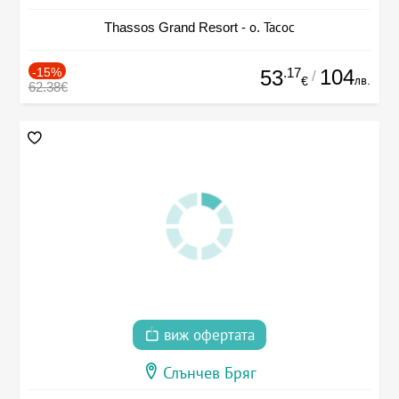
Thassos Grand Resort - о. Тасос
-15%
.17
104
53
/
лв.
€
62.38€
виж офертата
Слънчев Бряг