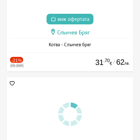
виж офертата
Слънчев Бряг
Котва - Слънчев бряг
-21%
.70
62
31
/
лв.
€
39.88€