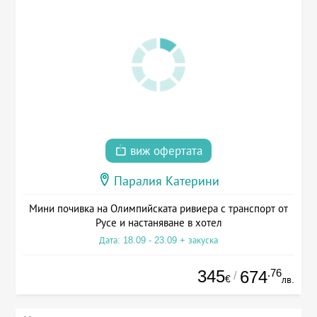
виж офертата
Паралия Катерини
Мини почивка на Олимпийската ривиера с транспорт от
Русе и настаняване в хотел
Дата: 18.09 - 23.09 + закуска
345
.76
674
/
€
лв.