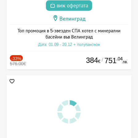
виж офертата
Велинград
Топ промоция в 5-звезден СПА хотел с минерални
басейни във Велинград
Дата: 01.09 - 20.12 + полупансион
-33%
384
.04
751
/
€
лв.
576.00€