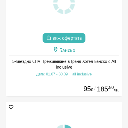
виж офертата
Банско
5-звездно СПА Преживяване в Гранд Хотел Банско с All
Inclusive
Дата: 01.07 - 30.09 + all inclusive
95
.80
185
/
€
лв.