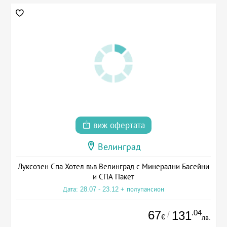
виж офертата
Велинград
Луксозен Спа Хотел във Велинград с Минерални Басейни
и СПА Пакет
Дата: 28.07 - 23.12 + полупансион
67
.04
131
/
€
лв.