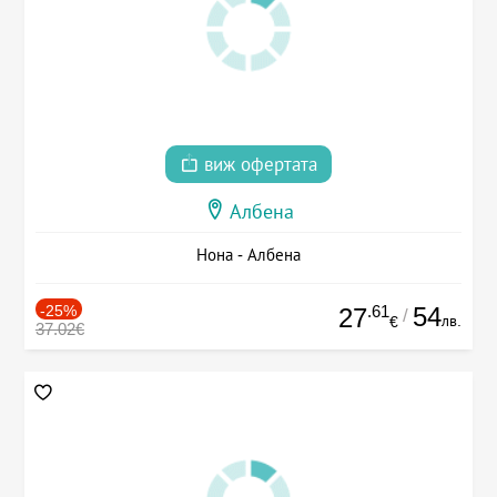
виж офертата
Албена
Нона - Албена
-25%
.61
54
27
/
лв.
€
37.02€