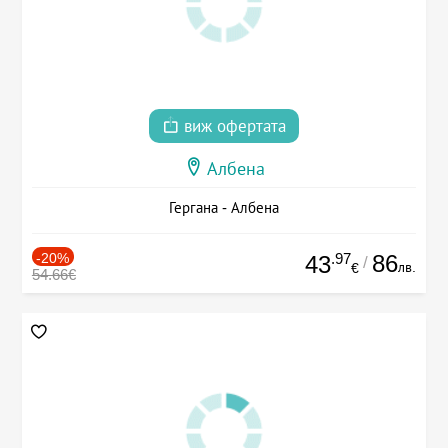
виж офертата
Албена
Гергана - Албена
-20%
.97
86
43
/
лв.
€
54.66€