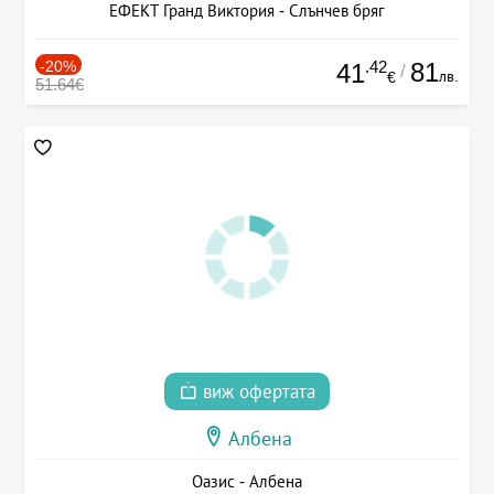
ЕФЕКТ Гранд Виктория - Слънчев бряг
-20%
.42
81
41
/
лв.
€
51.64€
виж офертата
Албена
Оазис - Албена