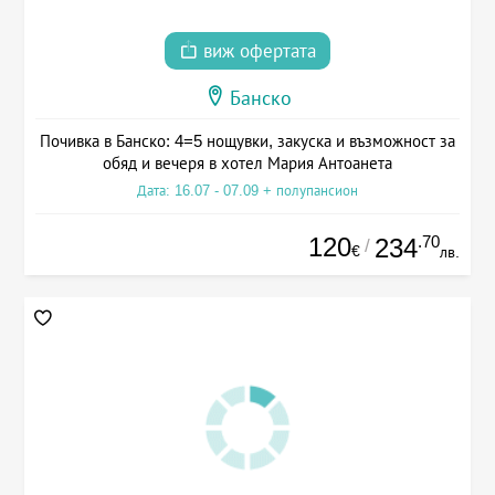
виж офертата
Банско
Почивка в Банско: 4=5 нощувки, закуска и възможност за
обяд и вечеря в хотел Мария Антоанета
Дата: 16.07 - 07.09 + полупансион
120
.70
234
/
€
лв.