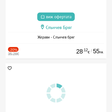
виж офертата
Слънчев Бряг
Жерави - Слънчев бряг
-20%
.12
55
28
/
лв.
€
35.28€