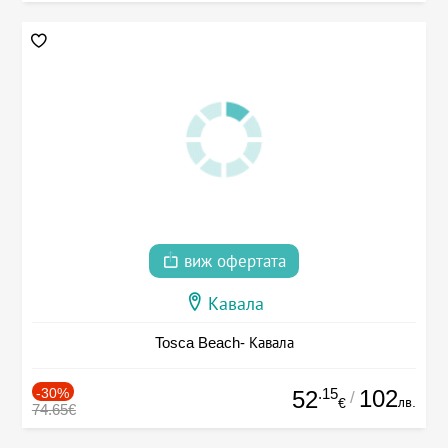
виж офертата
Кавала
Tosca Beach- Кавала
-30%
.15
102
52
/
лв.
€
74.65€