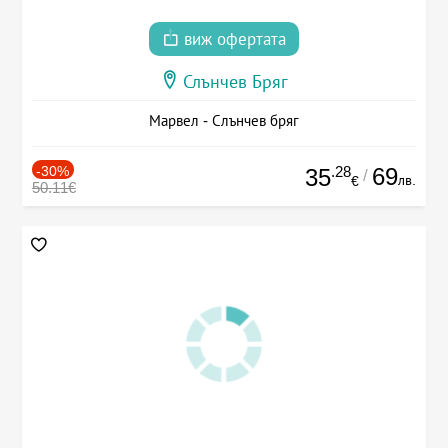
виж офертата
Слънчев Бряг
Марвел - Слънчев бряг
-30%
.28
69
35
/
лв.
€
50.11€