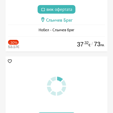
виж офертата
Слънчев Бряг
Нобел - Слънчев бряг
-30%
.32
73
37
/
лв.
€
53.17€