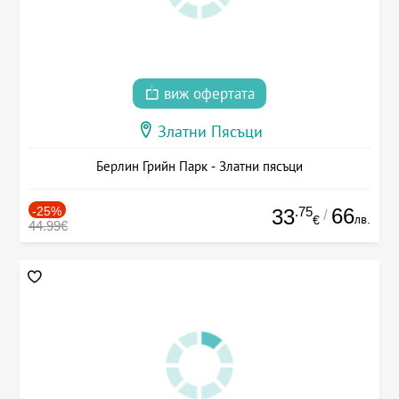
виж офертата
Златни Пясъци
Берлин Грийн Парк - Златни пясъци
-25%
.75
66
33
/
лв.
€
44.99€