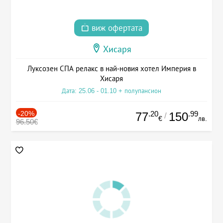
виж офертата
Хисаря
Луксозен СПА релакс в най-новия хотел Империя в
Хисаря
Дата: 25.06 - 01.10 + полупансион
-20%
.20
.99
77
150
/
€
лв.
96.50€