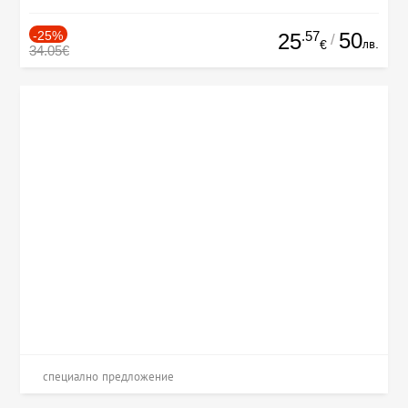
-25%
.57
50
25
/
лв.
€
34.05€
специално предложение