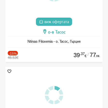
виж офертата
о-в Тасос
Ntinas Filoxenia - о. Тасос, Гърция
-15%
.37
77
39
/
лв.
€
46.53€