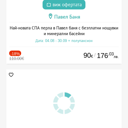
виж офертата
Павел Баня
Най-новата СПА перла в Павел баня с безплатни нощувки
и минерални басейни
Дата: 04.08 - 30.09 + полупансион
-18%
90
.03
176
/
€
лв.
110.00€