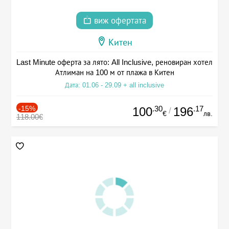
виж офертата
Китен
Last Minute оферта за лято: All Inclusive, реновиран хотел
Атлиман на 100 м от плажа в Китен
Дата: 01.06 - 29.09 + all inclusive
-15%
.30
.17
100
196
/
€
лв.
118.00€