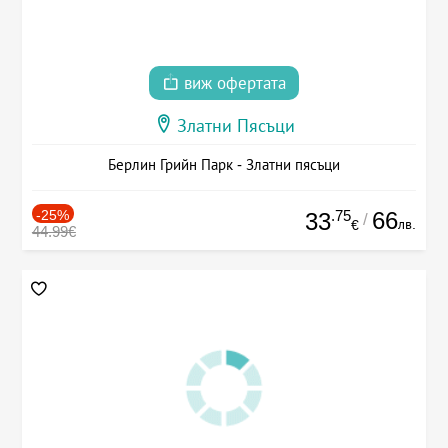
виж офертата
Златни Пясъци
Берлин Грийн Парк - Златни пясъци
-25%
.75
66
33
/
лв.
€
44.99€