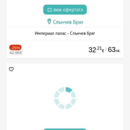
виж офертата
Слънчев Бряг
Империал палас - Слънчев бряг
-25%
.21
63
32
/
лв.
€
42.95€