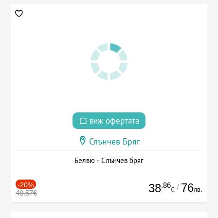
виж офертата
Слънчев Бряг
Белвю - Слънчев бряг
-20%
.86
76
38
/
лв.
€
48.57€