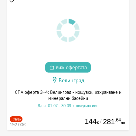
виж офертата
Велинград
СПА оферта 3=4: Велинград - нощувки, изхранване и
минерални басейни
Дата: 01.07 - 30.09 + полупансион
-25%
144
.64
281
/
€
лв.
192.00€