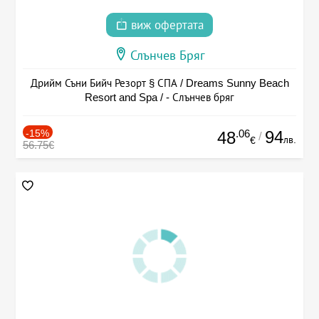
виж офертата
Слънчев Бряг
Дрийм Съни Бийч Резорт § СПА / Dreams Sunny Beach
Resort and Spa / - Слънчев бряг
-15%
.06
94
48
/
лв.
€
56.75€