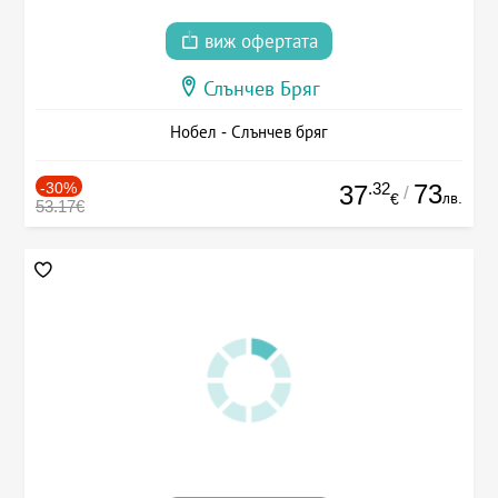
виж офертата
Слънчев Бряг
Нобел - Слънчев бряг
-30%
.32
73
37
/
лв.
€
53.17€