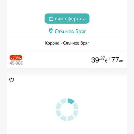
виж офертата
Слънчев Бряг
Корона - Слънчев бряг
-20%
.37
77
39
/
лв.
€
49.08€