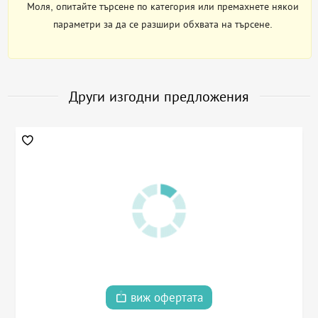
Моля, опитайте търсене по категория или премахнете някои
параметри за да се разшири обхвата на търсене.
Други изгодни предложения
виж офертата