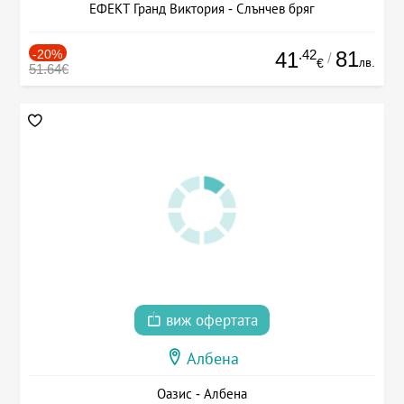
ЕФЕКТ Гранд Виктория - Слънчев бряг
-20%
.42
81
41
/
лв.
€
51.64€
виж офертата
Албена
Оазис - Албена