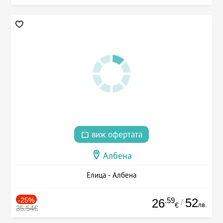
виж офертата
Албена
Елица - Албена
-25%
.59
52
26
/
лв.
€
35.54€