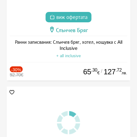
виж офертата
Слънчев Бряг
Ранни записвания: Слънчев бряг, хотел, нощувка с All
Inclusive
+ all inclusive
-30%
.30
.72
65
127
/
€
лв.
92.70€