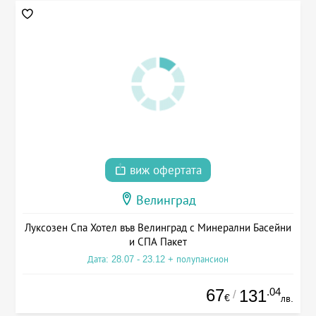
виж офертата
Велинград
Луксозен Спа Хотел във Велинград с Минерални Басейни
и СПА Пакет
Дата: 28.07 - 23.12 + полупансион
67
.04
131
/
€
лв.