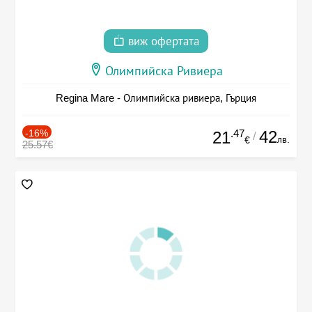
виж офертата
Олимпийска Ривиера
Regina Mare - Олимпийска ривиера, Гърция
-16%
.47
42
21
/
лв.
€
25.57€