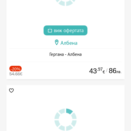
виж офертата
Албена
Гергана - Албена
-20%
.97
86
43
/
лв.
€
54.66€