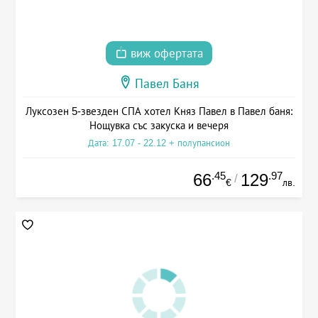
виж офертата
Павел Баня
Луксозен 5-звезден СПА хотел Княз Павел в Павел баня:
Нощувка със закуска и вечеря
Дата: 17.07 - 22.12 + полупансион
.45
.97
66
129
/
€
лв.