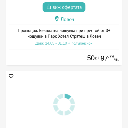
виж офертата
Ловеч
Промоция: Безплатна нощувка при престой от 3+
нощувки в Парк Хотел Стратеш в Ловеч
Дата: 14.05 - 01.10 + полупансион
50
.79
97
/
€
лв.