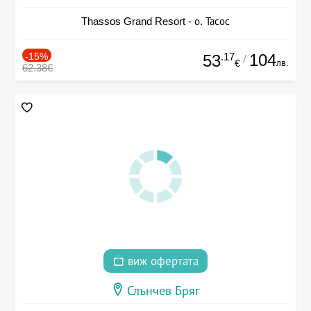
Thassos Grand Resort - о. Тасос
-15%
.17
104
53
/
лв.
€
62.38€
виж офертата
Слънчев Бряг