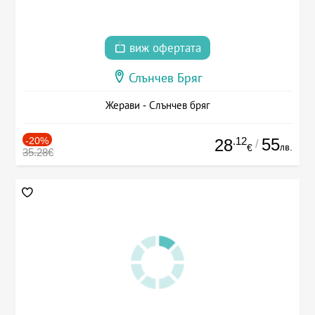
виж офертата
Слънчев Бряг
Жерави - Слънчев бряг
-20%
.12
55
28
/
лв.
€
35.28€