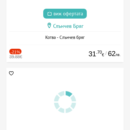
виж офертата
Слънчев Бряг
Котва - Слънчев бряг
-21%
.70
62
31
/
лв.
€
39.88€