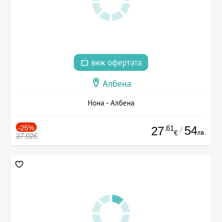
виж офертата
Албена
Нона - Албена
-25%
.61
54
27
/
лв.
€
37.02€