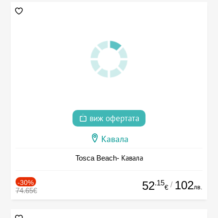
виж офертата
Кавала
Tosca Beach- Кавала
-30%
.15
102
52
/
лв.
€
74.65€