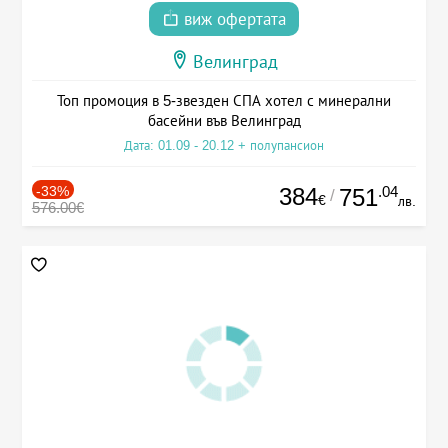
виж офертата
Велинград
Топ промоция в 5-звезден СПА хотел с минерални
басейни във Велинград
Дата: 01.09 - 20.12 + полупансион
-33%
384
.04
751
/
€
лв.
576.00€