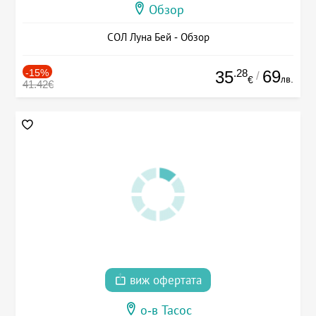
Обзор
СОЛ Луна Бей - Обзор
-15%
.28
69
35
/
лв.
€
41.42€
виж офертата
о-в Тасос