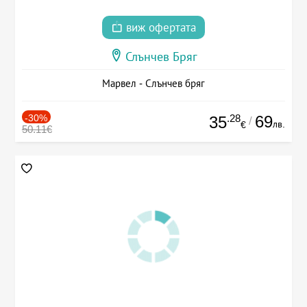
виж офертата
Слънчев Бряг
Марвел - Слънчев бряг
-30%
.28
69
35
/
лв.
€
50.11€