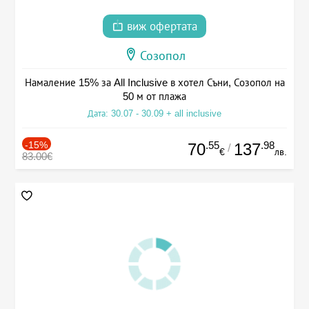
виж офертата
Созопол
Намаление 15% за All Inclusive в хотел Съни, Созопол на
50 м от плажа
Дата: 30.07 - 30.09 + all inclusive
-15%
.55
.98
70
137
/
€
лв.
83.00€