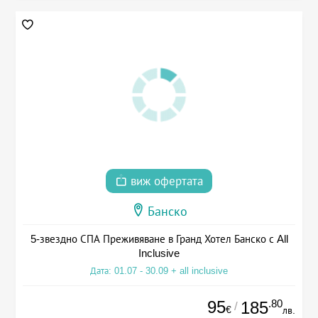
виж офертата
Банско
5-звездно СПА Преживяване в Гранд Хотел Банско с All
Inclusive
Дата: 01.07 - 30.09 + all inclusive
95
.80
185
/
€
лв.