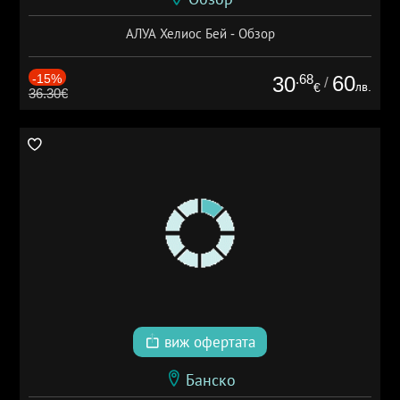
АЛУА Хелиос Бей - Обзор
-15%
.68
60
30
/
лв.
€
36.30€
виж офертата
Банско