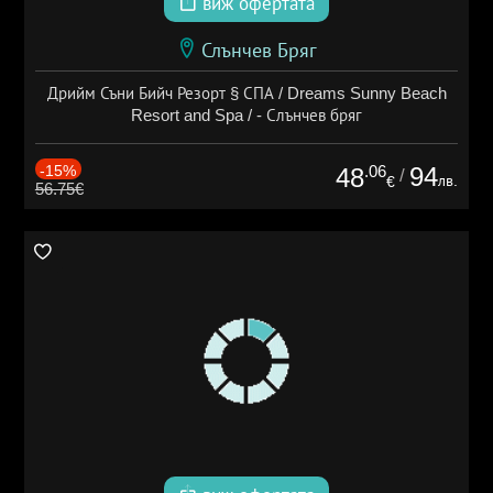
виж офертата
Слънчев Бряг
Дрийм Съни Бийч Резорт § СПА / Dreams Sunny Beach
Resort and Spa / - Слънчев бряг
-15%
.06
94
48
/
лв.
€
56.75€