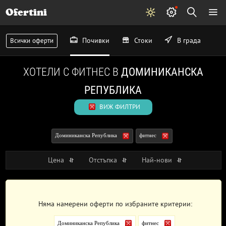
Ofertini
Почивки
Стоки
В града
Всички оферти
ХОТЕЛИ С ФИТНЕС В
ДОМИНИКАНСКА
РЕПУБЛИКА
ВИЖ ФИЛТРИ
Доминиканска Република
фитнес
Цена
Отстъпка
Най-нови
Няма намерени оферти по избраните критерии:
Доминиканска Република
фитнес