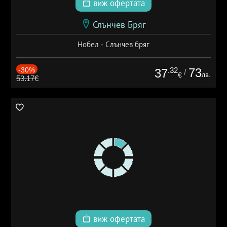
виж офертата
Слънчев Бряг
Нобел - Слънчев бряг
-30%
.32
73
37
/
лв.
€
53.17€
виж офертата