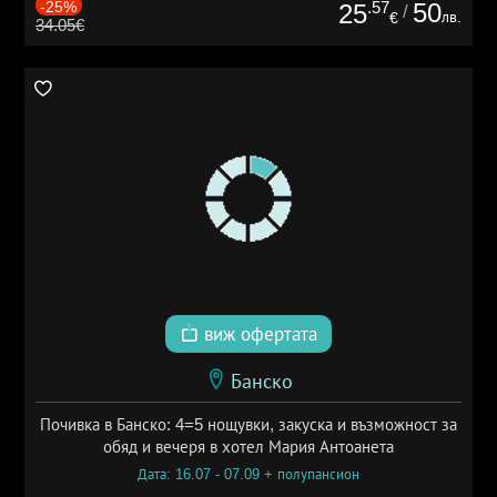
-25%
.57
50
25
/
лв.
€
34.05€
виж офертата
Банско
Почивка в Банско: 4=5 нощувки, закуска и възможност за
обяд и вечеря в хотел Мария Антоанета
Дата: 16.07 - 07.09 + полупансион