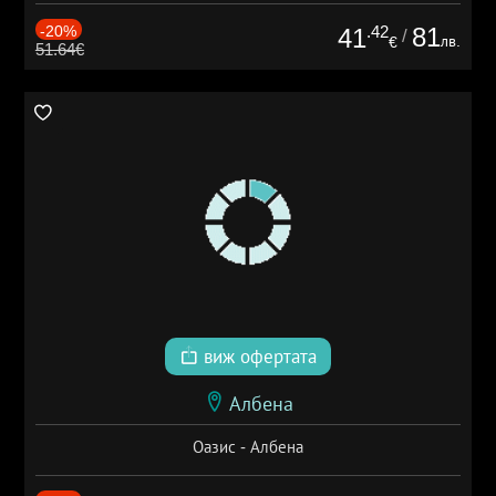
-20%
.42
81
41
/
лв.
€
51.64€
виж офертата
Албена
Оазис - Албена