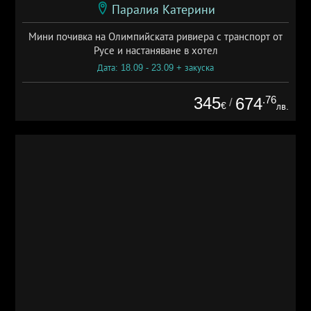
Паралия Катерини
Мини почивка на Олимпийската ривиера с транспорт от
Русе и настаняване в хотел
Дата: 18.09 - 23.09 + закуска
345
.76
674
/
€
лв.