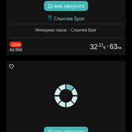
виж офертата
Слънчев Бряг
Империал палас - Слънчев бряг
-25%
.21
63
32
/
лв.
€
42.95€
виж офертата