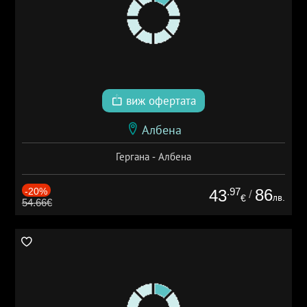
виж офертата
Албена
Гергана - Албена
-20%
.97
86
43
/
лв.
€
54.66€