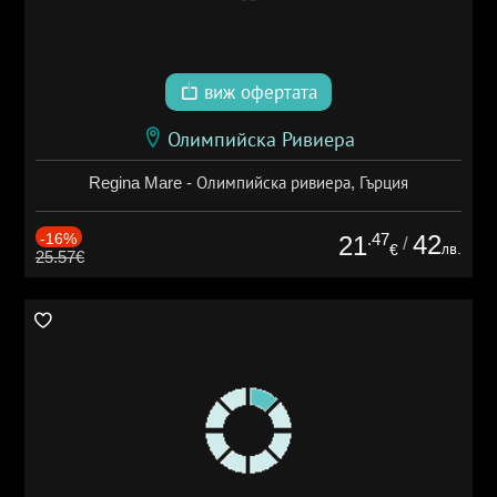
виж офертата
Олимпийска Ривиера
Regina Mare - Олимпийска ривиера, Гърция
-16%
.47
42
21
/
лв.
€
25.57€