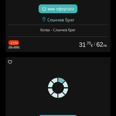
виж офертата
Слънчев Бряг
Котва - Слънчев бряг
-21%
.70
62
31
/
лв.
€
39.88€