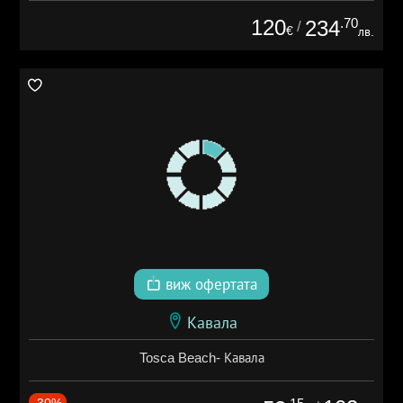
120
.70
234
/
€
лв.
виж офертата
Кавала
Tosca Beach- Кавала
-30%