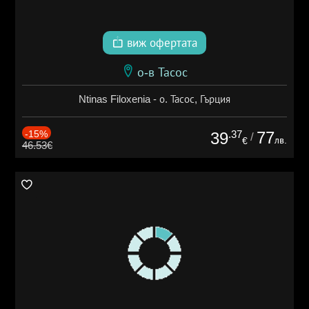
виж офертата
о-в Тасос
Ntinas Filoxenia - о. Тасос, Гърция
-15%
.37
77
39
/
лв.
€
46.53€