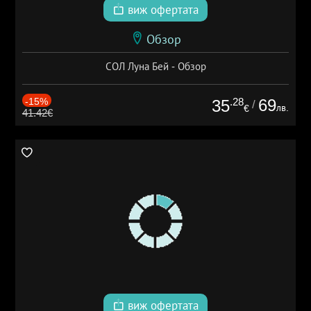
виж офертата
Обзор
СОЛ Луна Бей - Обзор
-15%
.28
69
35
/
лв.
€
41.42€
виж офертата