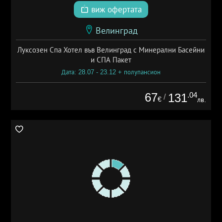
виж офертата
Велинград
Луксозен Спа Хотел във Велинград с Минерални Басейни
и СПА Пакет
Дата: 28.07 - 23.12 + полупансион
67
.04
131
/
€
лв.