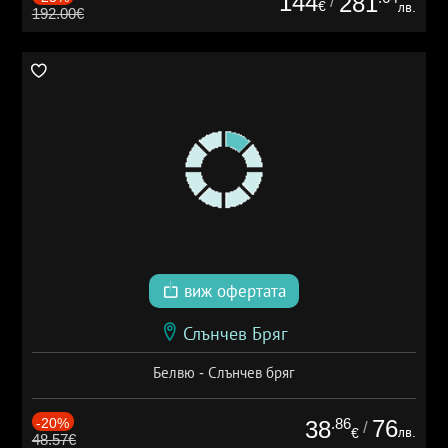
144
281
/
€
лв.
192.00€
виж офертата
Слънчев Бряг
Белвю - Слънчев бряг
-20%
.86
76
38
/
лв.
€
48.57€