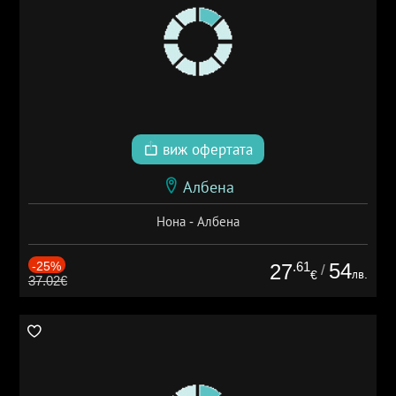
виж офертата
Албена
Нона - Албена
-25%
.61
54
27
/
лв.
€
37.02€