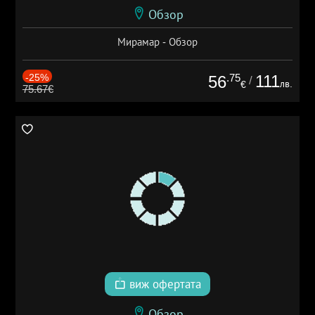
Обзор
Мирамар - Обзор
-25%
.75
111
56
/
лв.
€
75.67€
виж офертата
Обзор