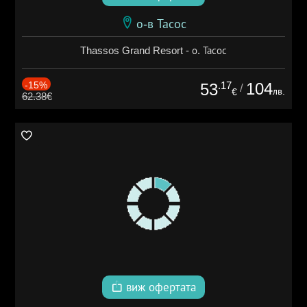
о-в Тасос
Thassos Grand Resort - о. Тасос
-15%
.17
104
53
/
лв.
€
62.38€
виж офертата