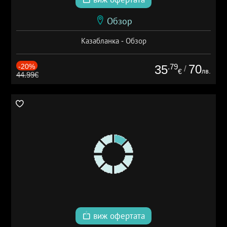
Обзор
Казабланка - Обзор
-20%
.79
70
35
/
лв.
€
44.99€
виж офертата