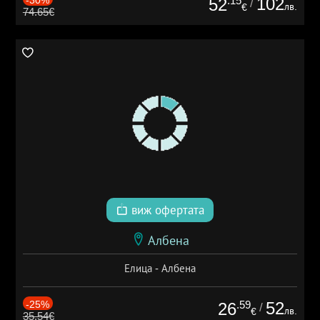
.15
102
52
/
лв.
€
74.65€
виж офертата
Албена
Елица - Албена
-25%
.59
52
26
/
лв.
€
35.54€