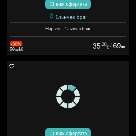
виж офертата
Слънчев Бряг
Марвел - Слънчев бряг
-30%
.28
69
35
/
лв.
€
50.11€
виж офертата