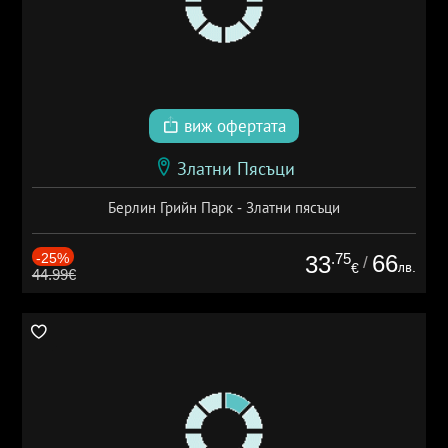
виж офертата
Златни Пясъци
Берлин Грийн Парк - Златни пясъци
-25%
.75
66
33
/
лв.
€
44.99€