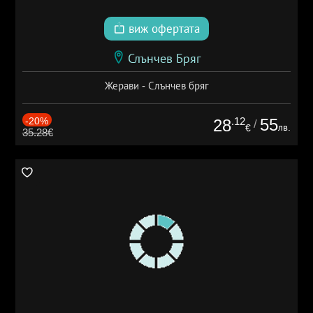
виж офертата
Слънчев Бряг
Жерави - Слънчев бряг
-20%
.12
55
28
/
лв.
€
35.28€