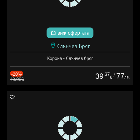
виж офертата
Слънчев Бряг
Корона - Слънчев бряг
-20%
.37
77
39
/
лв.
€
49.08€