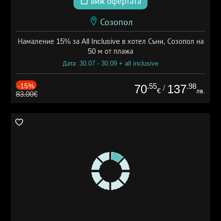
виж офертата
Созопол
Намаление 15% за All Inclusive в хотел Съни, Созопол на
50 м от плажа
Дата: 30.07 - 30.09 + all inclusive
-15%
.55
.98
70
137
/
€
лв.
83.00€