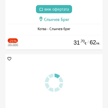
виж офертата
Слънчев Бряг
Котва - Слънчев бряг
-21%
.70
62
31
/
лв.
€
39.88€