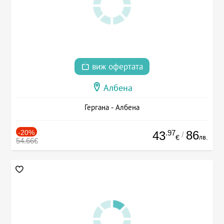
виж офертата
Албена
Гергана - Албена
-20%
.97
86
43
/
лв.
€
54.66€