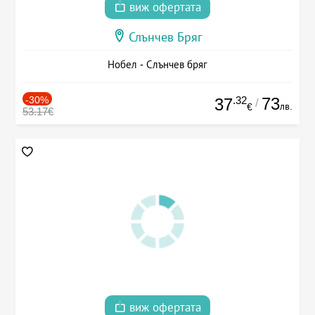
виж офертата
Слънчев Бряг
Нобел - Слънчев бряг
-30%
.32
73
37
/
лв.
€
53.17€
виж офертата