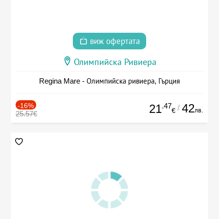
виж офертата
Олимпийска Ривиера
Regina Mare - Олимпийска ривиера, Гърция
-16%
.47
42
21
/
лв.
€
25.57€