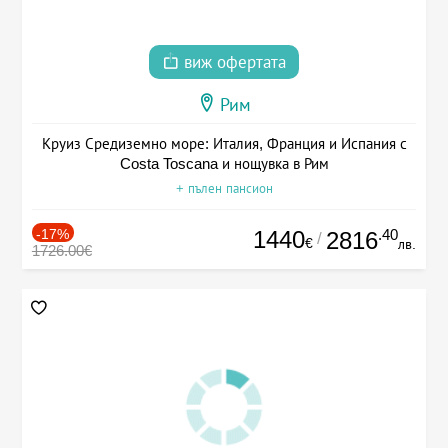
виж офертата
Рим
Круиз Средиземно море: Италия, Франция и Испания с
Costa Toscana и нощувка в Рим
+ пълен пансион
-17%
1440
.40
2816
/
€
лв.
1726.00€