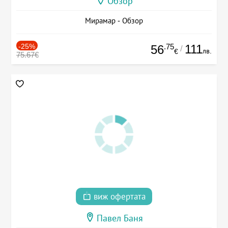
Обзор
Мирамар - Обзор
-25%
.75
111
56
/
лв.
€
75.67€
виж офертата
Павел Баня