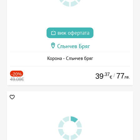
виж офертата
Слънчев Бряг
Корона - Слънчев бряг
-20%
.37
77
39
/
лв.
€
49.08€