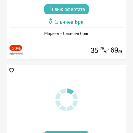
виж офертата
Слънчев Бряг
Марвел - Слънчев бряг
-30%
.28
69
35
/
лв.
€
50.11€