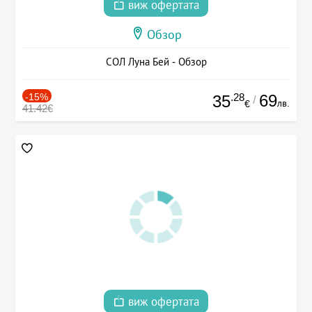
виж офертата
Обзор
СОЛ Луна Бей - Обзор
-15%
.28
69
35
/
лв.
€
41.42€
виж офертата