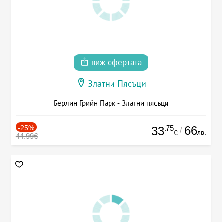
виж офертата
Златни Пясъци
Берлин Грийн Парк - Златни пясъци
-25%
.75
66
33
/
лв.
€
44.99€