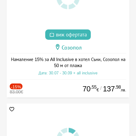
виж офертата
Созопол
Намаление 15% за All Inclusive в хотел Съни, Созопол на
50 м от плажа
Дата: 30.07 - 30.09 + all inclusive
-15%
.55
.98
70
137
/
€
лв.
83.00€