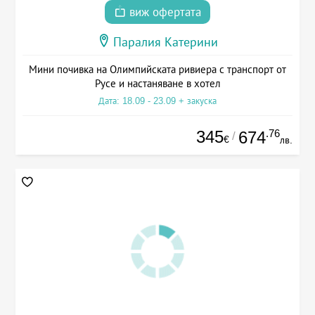
виж офертата
Паралия Катерини
Мини почивка на Олимпийската ривиера с транспорт от
Русе и настаняване в хотел
Дата: 18.09 - 23.09 + закуска
345
.76
674
/
€
лв.