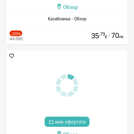
Обзор
Казабланка - Обзор
-20%
.79
70
35
/
лв.
€
44.99€
виж офертата