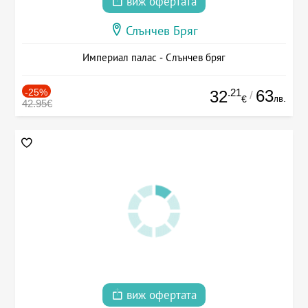
виж офертата
Слънчев Бряг
Империал палас - Слънчев бряг
-25%
.21
63
32
/
лв.
€
42.95€
виж офертата