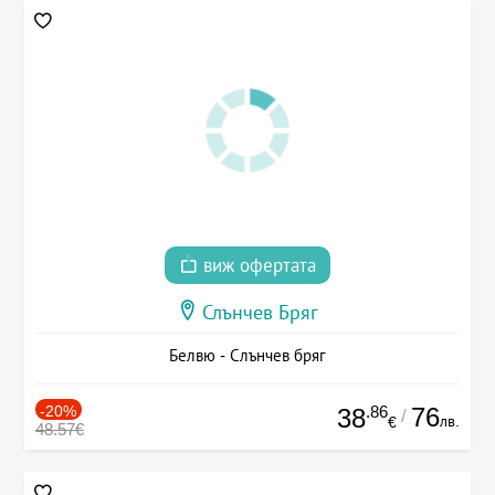
виж офертата
Слънчев Бряг
Белвю - Слънчев бряг
-20%
.86
76
38
/
лв.
€
48.57€