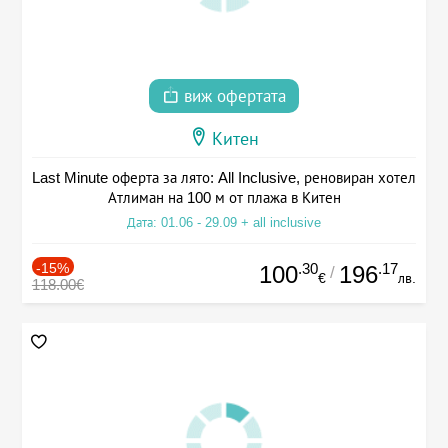
виж офертата
Китен
Last Minute оферта за лято: All Inclusive, реновиран хотел
Атлиман на 100 м от плажа в Китен
Дата: 01.06 - 29.09 + all inclusive
-15%
.30
.17
100
196
/
€
лв.
118.00€