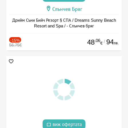
Слънчев Бряг
Дрийм Съни Бийч Резорт § СПА / Dreams Sunny Beach
Resort and Spa / - Слънчев бряг
-15%
.06
94
48
/
лв.
€
56.75€
виж офертата