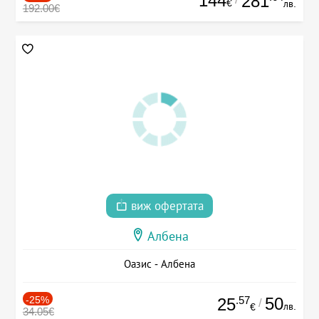
144
281
€
лв.
192.00€
виж офертата
Албена
Оазис - Албена
-25%
.57
50
25
/
лв.
€
34.05€