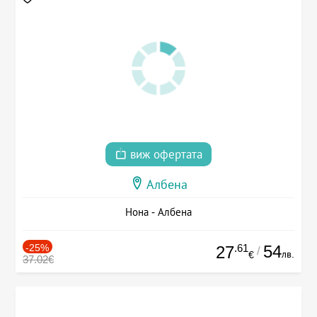
виж офертата
Албена
Нона - Албена
-25%
.61
54
27
/
лв.
€
37.02€