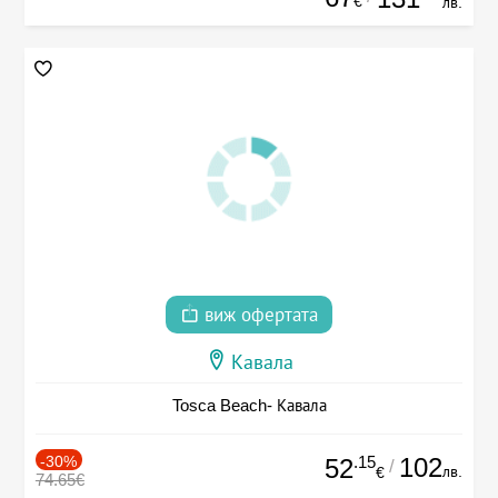
€
лв.
виж офертата
Кавала
Tosca Beach- Кавала
-30%
.15
102
52
/
лв.
€
74.65€