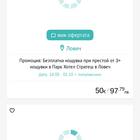
виж офертата
Ловеч
Промоция: Безплатна нощувка при престой от 3+
нощувки в Парк Хотел Стратеш в Ловеч
Дата: 14.05 - 01.10 + полупансион
50
.79
97
/
€
лв.