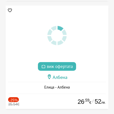
виж офертата
Албена
Елица - Албена
-25%
.59
52
26
/
лв.
€
35.54€