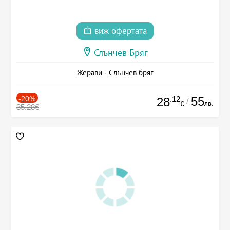
виж офертата
Слънчев Бряг
Жерави - Слънчев бряг
-20%
.12
55
28
/
лв.
€
35.28€