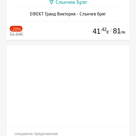
Слънчев Бряг
ЕФЕКТ Гранд Виктория - Слънчев бряг
-20%
.42
81
41
/
лв.
€
51.64€
специално предложение