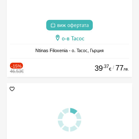
виж офертата
о-в Тасос
Ntinas Filoxenia - о. Тасос, Гърция
-15%
.37
77
39
/
лв.
€
46.53€