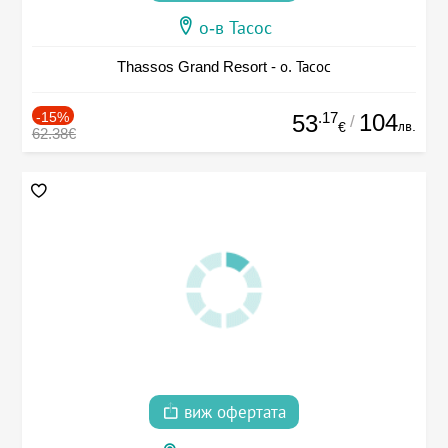
о-в Тасос
Thassos Grand Resort - о. Тасос
-15%
.17
104
53
/
лв.
€
62.38€
виж офертата