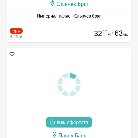
Слънчев Бряг
Империал палас - Слънчев бряг
-25%
.21
63
32
/
лв.
€
42.95€
виж офертата
Павел Баня