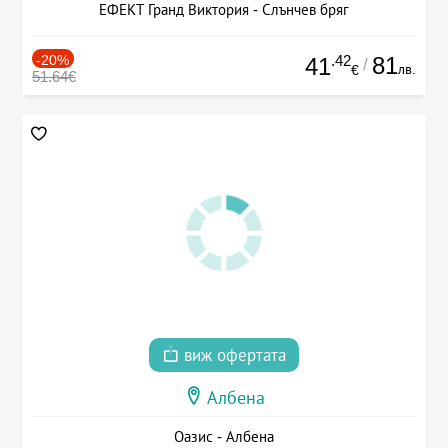
ЕФЕКТ Гранд Виктория - Слънчев бряг
-20%
.42
81
41
/
лв.
€
51.64€
виж офертата
Албена
Оазис - Албена