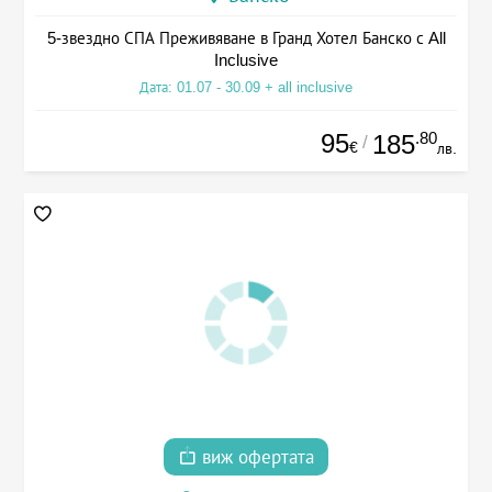
5-звездно СПА Преживяване в Гранд Хотел Банско с All
Inclusive
Дата: 01.07 - 30.09 + all inclusive
95
.80
185
/
€
лв.
виж офертата