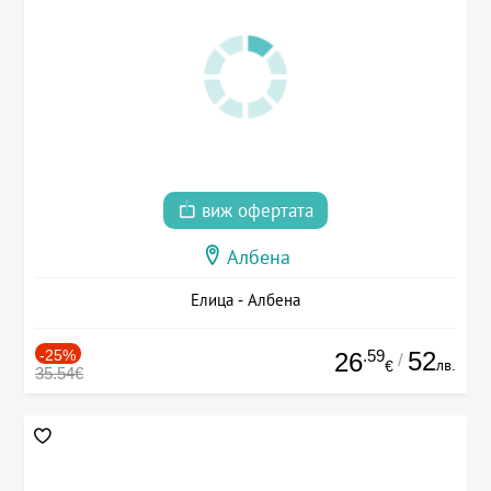
виж офертата
Албена
Елица - Албена
-25%
.59
52
26
/
лв.
€
35.54€