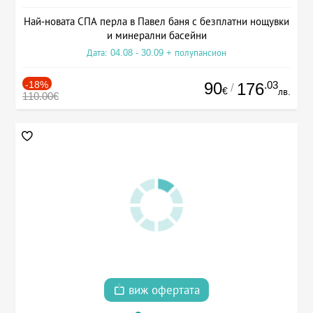
Най-новата СПА перла в Павел баня с безплатни нощувки
и минерални басейни
Дата: 04.08 - 30.09 + полупансион
-18%
90
.03
176
/
€
лв.
110.00€
виж офертата