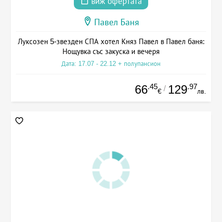
виж офертата
Павел Баня
Луксозен 5-звезден СПА хотел Княз Павел в Павел баня:
Нощувка със закуска и вечеря
Дата: 17.07 - 22.12 + полупансион
.45
.97
66
129
/
€
лв.