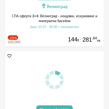
Велинград
СПА оферта 3=4: Велинград - нощувки, изхранване и
минерални басейни
Дата: 01.07 - 30.09 + полупансион
-25%
144
.64
281
/
€
лв.
192.00€