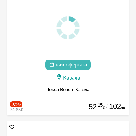
виж офертата
Кавала
Tosca Beach- Кавала
-30%
.15
102
52
/
лв.
€
74.65€