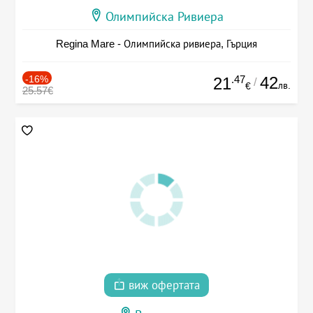
Олимпийска Ривиера
Regina Mare - Олимпийска ривиера, Гърция
-16%
.47
42
21
/
лв.
€
25.57€
виж офертата