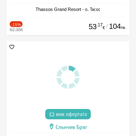
Thassos Grand Resort - о. Тасос
-15%
.17
104
53
/
лв.
€
62.38€
виж офертата
Слънчев Бряг