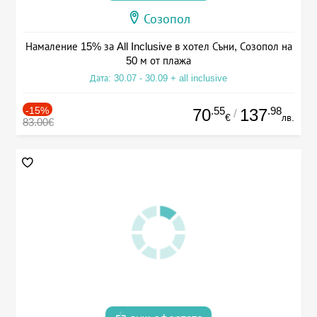
Созопол
Намаление 15% за All Inclusive в хотел Съни, Созопол на
50 м от плажа
Дата: 30.07 - 30.09 + all inclusive
-15%
.55
.98
70
137
/
€
лв.
83.00€