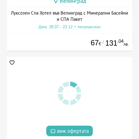
Велинград
Луксозен Спа Хотел във Велинград с Минерални Басейни
и СПА Пакет
Дата: 28.07 - 23.12 + полупансион
67
.04
131
/
€
лв.
виж офертата