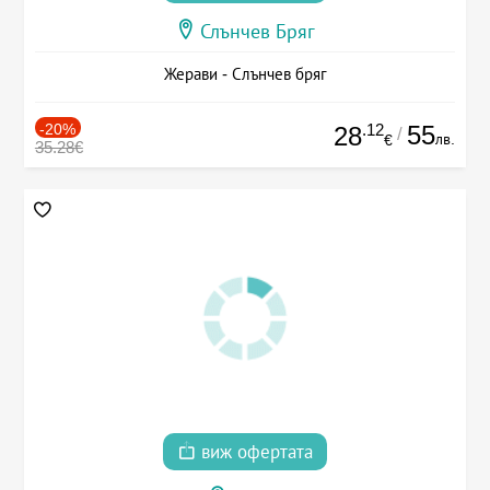
Слънчев Бряг
Жерави - Слънчев бряг
-20%
.12
55
28
/
лв.
€
35.28€
виж офертата