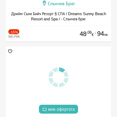
Слънчев Бряг
Дрийм Съни Бийч Резорт § СПА / Dreams Sunny Beach
Resort and Spa / - Слънчев бряг
-15%
.06
94
48
/
лв.
€
56.75€
виж офертата