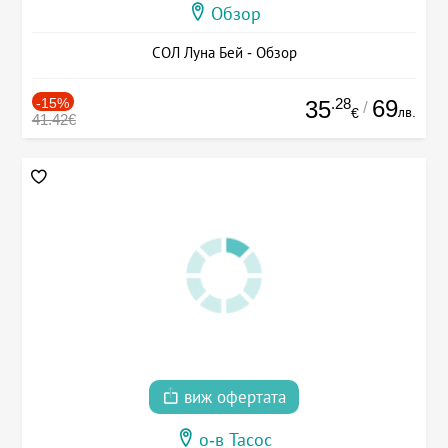
Обзор
СОЛ Луна Бей - Обзор
-15%
.28
69
35
/
лв.
€
41.42€
виж офертата
о-в Тасос