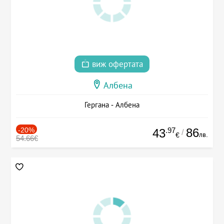
виж офертата
Албена
Гергана - Албена
-20%
.97
86
43
/
лв.
€
54.66€