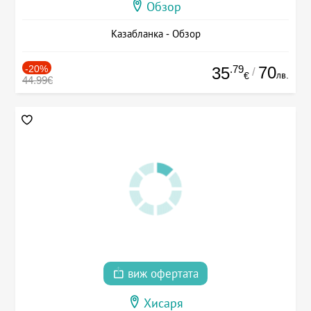
Обзор
Казабланка - Обзор
-20%
.79
70
35
/
лв.
€
44.99€
виж офертата
Хисаря