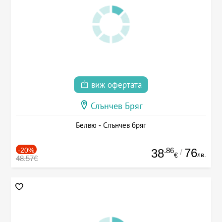
виж офертата
Слънчев Бряг
Белвю - Слънчев бряг
-20%
.86
76
38
/
лв.
€
48.57€