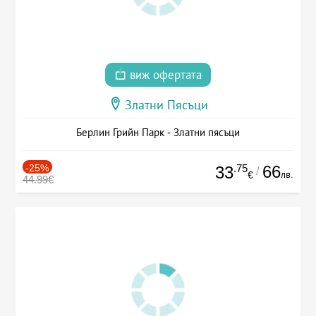
виж офертата
Златни Пясъци
Берлин Грийн Парк - Златни пясъци
-25%
.75
66
33
/
лв.
€
44.99€