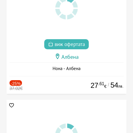
виж офертата
Албена
Нона - Албена
-25%
.61
54
27
/
лв.
€
37.02€