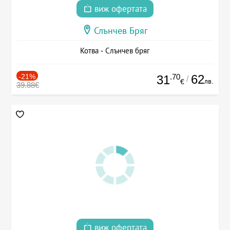
виж офертата
Слънчев Бряг
Котва - Слънчев бряг
-21%
.70
62
31
/
лв.
€
39.88€
виж офертата