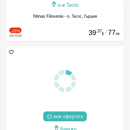
о-в Тасос
Ntinas Filoxenia - о. Тасос, Гърция
-15%
.37
77
39
/
лв.
€
46.53€
виж офертата
Банско