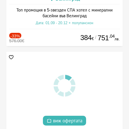
Топ промоция в 5-звезден СПА хотел с минерални
басейни във Велинград
Дата: 01.09 - 20.12 + полупансион
-33%
384
.04
751
/
€
лв.
576.00€
виж офертата