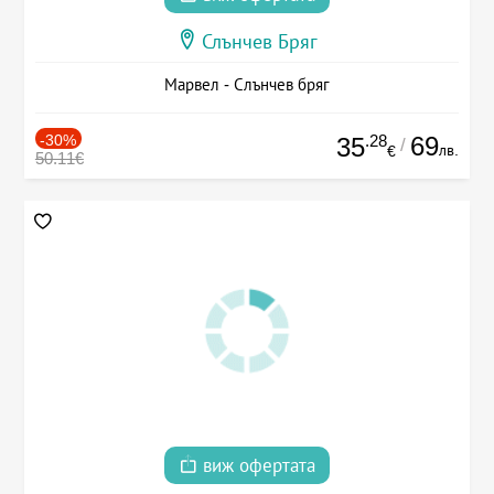
Слънчев Бряг
Марвел - Слънчев бряг
-30%
.28
69
35
/
лв.
€
50.11€
виж офертата