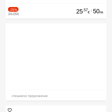
-25%
.57
50
25
/
лв.
€
34.05€
специално предложение