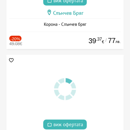
виж офертата
Слънчев Бряг
Корона - Слънчев бряг
-20%
.37
77
39
/
лв.
€
49.08€
виж офертата