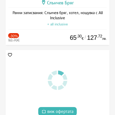
Слънчев Бряг
Ранни записвания: Слънчев бряг, хотел, нощувка с All
Inclusive
+ all inclusive
-30%
.30
.72
65
127
/
€
лв.
92.70€
виж офертата