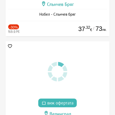
Слънчев Бряг
Нобел - Слънчев бряг
-30%
.32
73
37
/
лв.
€
53.17€
виж офертата
Велинград