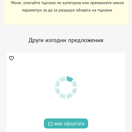
Моля, опитайте търсене по категория или премахнете някои
параметри за да се разшири обхвата на търсене.
Други изгодни предложения
виж офертата