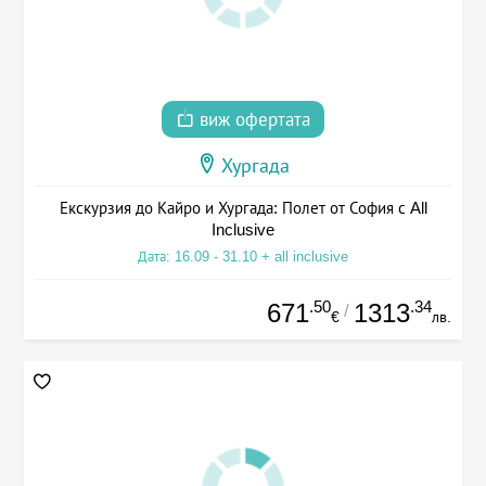
виж офертата
Хургада
Екскурзия до Кайро и Хургада: Полет от София с All
Inclusive
Дата: 16.09 - 31.10 + all inclusive
.50
.34
671
1313
/
€
лв.