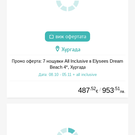
виж офертата
Хургада
Промо оферта: 7 нощувки All Inclusive в Elysees Dream
Beach 4*, Хургада
Дата: 08.10 - 05.11 + all inclusive
.52
.51
487
953
/
€
лв.