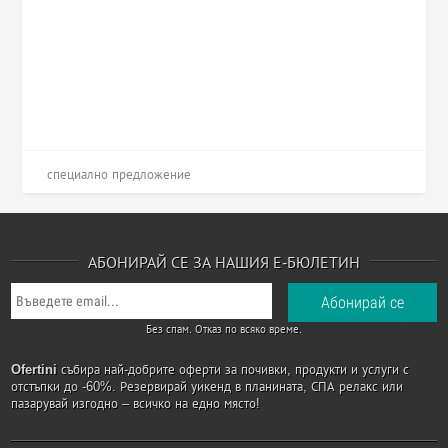
специално предложение
АБОНИРАЙ СЕ ЗА НАШИЯ Е-БЮЛЕТИН
Без спам. Отказ по всяко време.
Ofertini
събира най-добрите оферти за почивки, продукти и услуги с
отстъпки до -60%. Резервирай уикенд в планината, СПА релакс или
пазарувай изгодно – всичко на едно място!