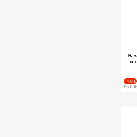
Нама
хот
Дат
-15%
83.00