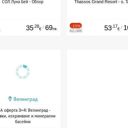
СОЛ Луна Бей - Обзор
Thassos Grand Resort - о. Т
.28
69
-15%
.17
1
35
53
/
/
лв.
€
€
€
62.38€
Велинград
А оферта 3=4: Велинград -
вки, изхранване и минерални
басейни
а: 01.07 - 30.09 + полупансион