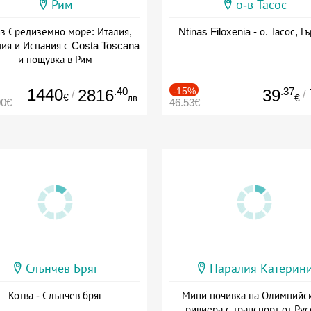
Рим
о-в Тасос
з Средиземно море: Италия,
Ntinas Filoxenia - о. Тасос, Г
ия и Испания с Costa Toscana
и нощувка в Рим
+ пълен пансион
1440
.40
-15%
.37
2816
39
/
/
€
лв.
€
00€
46.53€
Слънчев Бряг
Паралия Катерин
Котва - Слънчев бряг
Мини почивка на Олимпийс
ривиера с транспорт от Рус