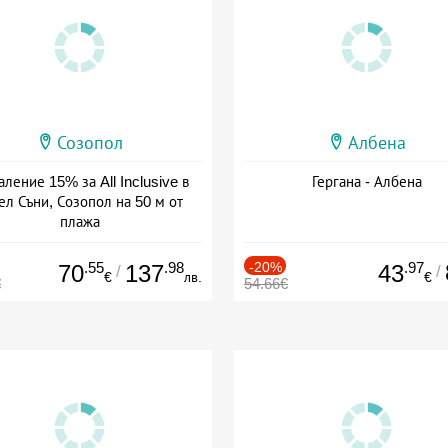
Созопол
Албена
ление 15% за All Inclusive в
Гергана - Албена
ел Съни, Созопол на 50 м от
плажа
а: 30.07 - 30.09 + all inclusive
.55
.98
-20%
.97
70
137
43
/
/
€
лв.
€
€
54.66€