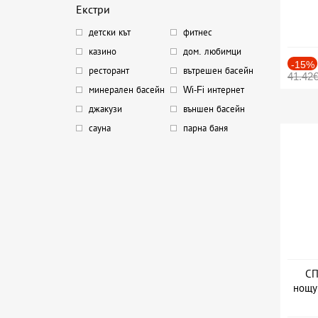
Екстри
детски кът
фитнес
казино
дом. любимци
-15%
ресторант
вътрешен басейн
41.42
минерален басейн
Wi-Fi интернет
джакузи
външен басейн
сауна
парна баня
СП
нощу
Дат