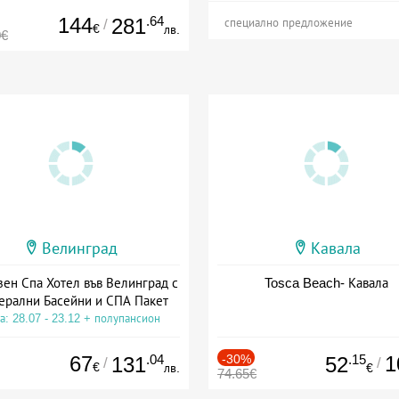
144
.64
281
/
специално предложение
€
лв.
0€
Велинград
Кавала
зен Спа Хотел във Велинград с
Tosca Beach- Кавала
ерални Басейни и СПА Пакет
а: 28.07 - 23.12 + полупансион
67
.04
-30%
.15
1
131
52
/
/
€
лв.
€
74.65€