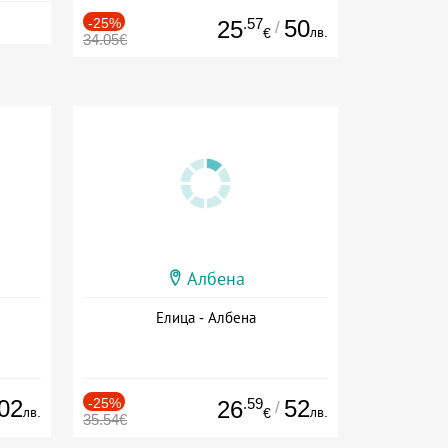
-25%
.57
50
25
/
лв.
€
34.05€
Албена
Елица - Албена
02
-25%
.59
52
26
/
лв.
лв.
€
35.54€