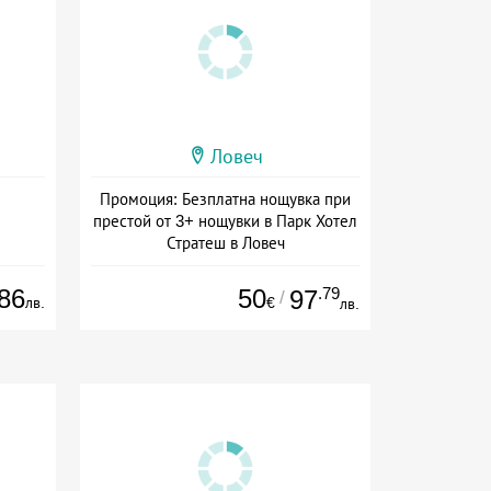
Ловеч
Промоция: Безплатна нощувка при
престой от 3+ нощувки в Парк Хотел
Стратеш в Ловеч
Дата: 14.05 - 01.10 + полупансион
86
50
.79
97
/
лв.
€
лв.