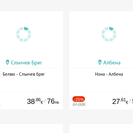
Слънчев Бряг
Албена
Белвю - Слънчев бряг
Нона - Албена
.86
76
-25%
.61
38
27
/
/
лв.
€
€
€
37.02€