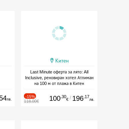
Китен
Last Minute оферта за лято: All
Inclusive, реновиран хотел Атлиман
на 100 м от плажа в Китен
Дата: 01.06 - 29.09 + all inclusive
54
-15%
.30
.17
100
196
/
лв.
€
лв.
118.00€