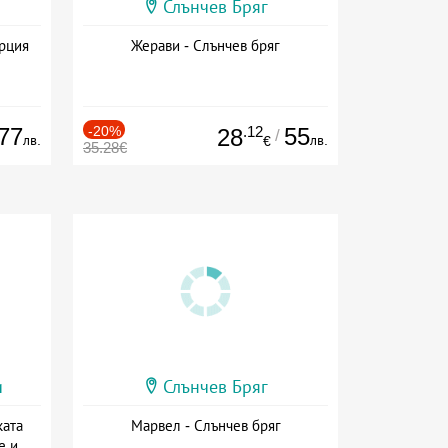
Слънчев Бряг
ърция
Жерави - Слънчев бряг
77
-20%
.12
55
28
/
лв.
лв.
€
35.28€
и
Слънчев Бряг
ката
Марвел - Слънчев бряг
е и