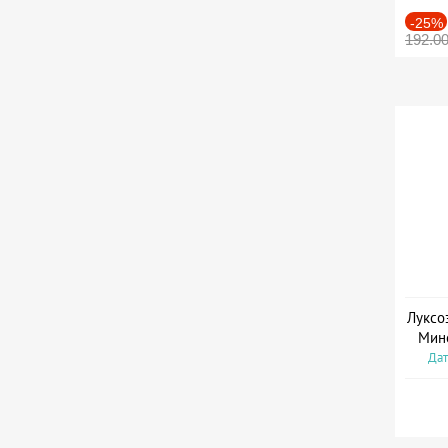
-25%
192.0
Луксо
Мин
Дат