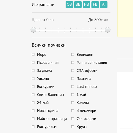
Изхранване
OB
BB
HB
FB
AI
Цена от 0 лв
До 300+ лв
Всички почивки
Море
Великден
Първа линия
Ранни записвания
За двама
СПА оферти
Уикенд
Планина
Екскурзии
Last minute
Свети Валентин
1 май
24 май
Коледа
Нова година
8 декември
Майски празници
Ски оферти
Екотуризъм
Круиз