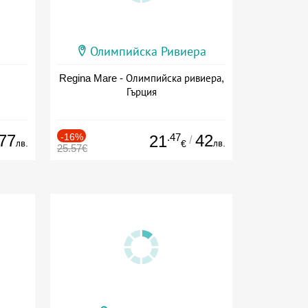
Олимпийска Ривиера
Regina Mare - Олимпийска ривиера,
Гърция
77
-16%
.47
42
21
/
лв.
лв.
€
25.57€