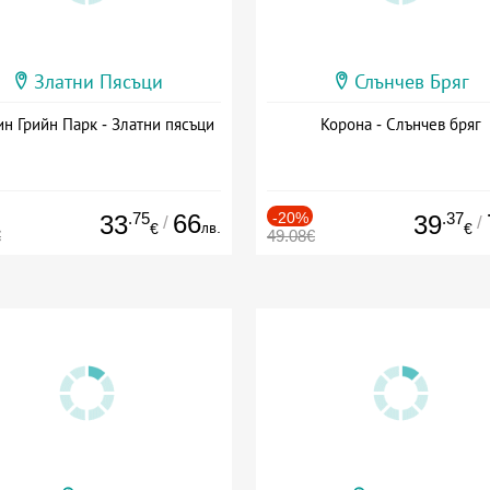
Златни Пясъци
Слънчев Бряг
н Грийн Парк - Златни пясъци
Корона - Слънчев бряг
.75
66
-20%
.37
33
39
/
/
лв.
€
€
€
49.08€