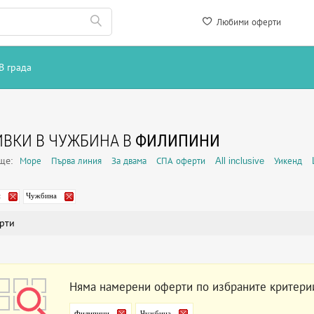
Любими оферти
В града
ВКИ В ЧУЖБИНА В
ФИЛИПИНИ
още:
Море
Първа линия
За двама
СПА оферти
All inclusive
Уикенд
и
Чужбина
рти
Няма намерени оферти по избраните критери
Филипини
Чужбина