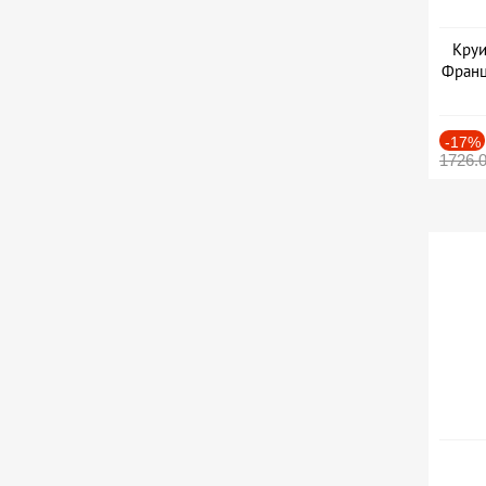
Круи
Франц
-17%
1726.