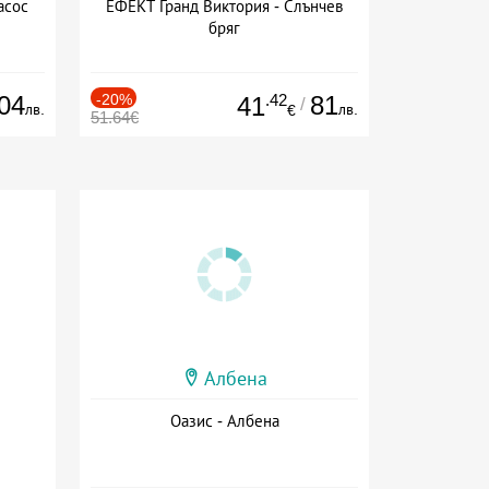
асос
ЕФЕКТ Гранд Виктория - Слънчев
бряг
04
-20%
.42
81
41
/
лв.
лв.
€
51.64€
Албена
Оазис - Албена