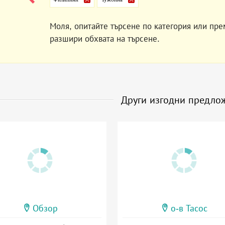
Моля, опитайте търсене по категория или пре
разшири обхвата на търсене.
Други изгодни предло
Обзор
о-в Тасос