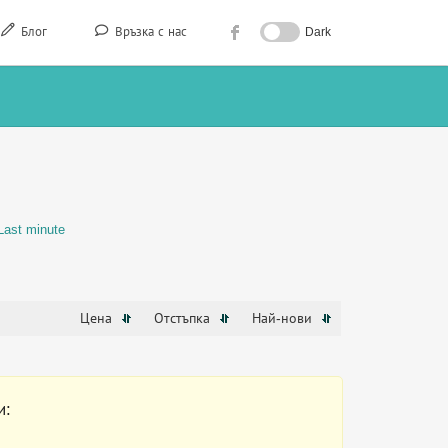
Блог
Връзка с нас
Dark
Last minute
Цена
Отстъпка
Най-нови
и: