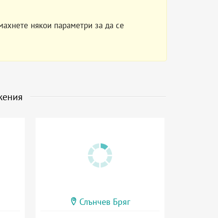
махнете някои параметри за да се
жения
Слънчев Бряг