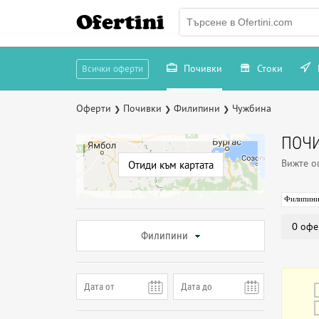
Ofertini
Почивки
Стоки
Всички оферти
Оферти
Почивки
Филипини
Чужбина
❯
❯
❯
ПОЧИ
Вижте 
Отиди към картата
Филипин
0 офе
Филипини